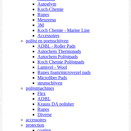
Autoglym
Koch-Chemie
Rupes
Menzerna
3M
Koch Chemie - Marine Line
Accessoires
polijst en poetsschijven
ADBL - Roller Pads
Autochem Thermopads
Autochem Polijstpads
Koch Chemie Polijstpads
Lamsvel - Wool
Rupes foam/microvezel pads
Microfiber Pads
steunschijven
polijstmachines
Flex
ADBL
Krauss DA polisher
Rupes
Diverse
accessoires
protection
coating