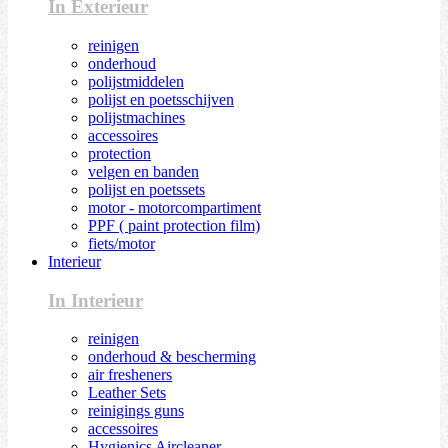
In Exterieur
reinigen
onderhoud
polijstmiddelen
polijst en poetsschijven
polijstmachines
accessoires
protection
velgen en banden
polijst en poetssets
motor - motorcompartiment
PPF ( paint protection film)
fiets/motor
Interieur
In Interieur
reinigen
onderhoud & bescherming
air fresheners
Leather Sets
reinigings guns
accessoires
Hygienics Aircleaner