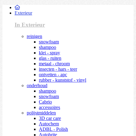
Exterieur
In Exterieur
reinigen
snowfoam
shampoo
klei - spray
glas - ruiten
metaal - chroom
insecten - hars - teer
ontvetten - apc
rubber - kunststof - vinyl
onderhoud
shampoo
snowfoam
Cabrio
accessoires
polijstmiddelen
3D car care
Autochem
ADBL - Polish
Autobrite