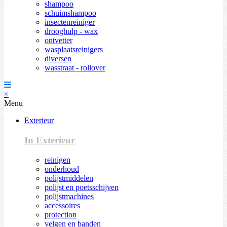
shampoo
schuimshampoo
insectenreiniger
drooghulp - wax
ontvetter
wasplaatsreinigers
diversen
wasstraat - rollover
×
Menu
Exterieur
In Exterieur
reinigen
onderhoud
polijstmiddelen
polijst en poetsschijven
polijstmachines
accessoires
protection
velgen en banden