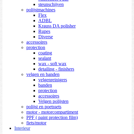
steunschijven
polijstmachines
Flex
ADBL
Krauss DA polisher
Rupes
Diverse
accessoires
protection
coating
sealant
wax - soft wax
detailing - finishers
velgen en banden
velgenreinigers
banden
protection
accessoires
Velgen polijsten
polijst en poetssets
motor - motorcompartiment
PPF ( paint protection film)
fiets/motor
Interieur