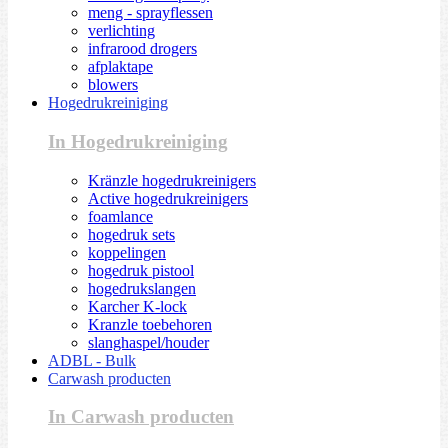
meng - sprayflessen
verlichting
infrarood drogers
afplaktape
blowers
Hogedrukreiniging
In Hogedrukreiniging
Kränzle hogedrukreinigers
Active hogedrukreinigers
foamlance
hogedruk sets
koppelingen
hogedruk pistool
hogedrukslangen
Karcher K-lock
Kranzle toebehoren
slanghaspel/houder
ADBL - Bulk
Carwash producten
In Carwash producten