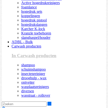
Active hogedrukreinigers
foamlance
hogedruk sets
koppelingen
hogedruk pistool
hogedrukslangen
Karcher K-lock
Kranzle toebehoren
slanghaspel/houder
ADBL - Bulk
Carwash producten
In Carwash producten
shampoo
schuimshampoo
insectenreiniger
drooghulp - wax
ontvetter
wasplaatsreinigers
diversen
wasstraat - rollover
Zoeken