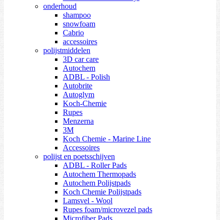
onderhoud
shampoo
snowfoam
Cabrio
accessoires
polijstmiddelen
3D car care
Autochem
ADBL - Polish
Autobrite
Autoglym
Koch-Chemie
Rupes
Menzerna
3M
Koch Chemie - Marine Line
Accessoires
polijst en poetsschijven
ADBL - Roller Pads
Autochem Thermopads
Autochem Polijstpads
Koch Chemie Polijstpads
Lamsvel - Wool
Rupes foam/microvezel pads
Microfiber Pads