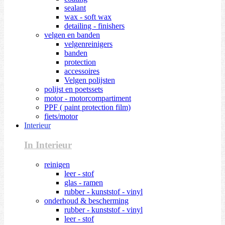
sealant
wax - soft wax
detailing - finishers
velgen en banden
velgenreinigers
banden
protection
accessoires
Velgen polijsten
polijst en poetssets
motor - motorcompartiment
PPF ( paint protection film)
fiets/motor
Interieur
In Interieur
reinigen
leer - stof
glas - ramen
rubber - kunststof - vinyl
onderhoud & bescherming
rubber - kunststof - vinyl
leer - stof