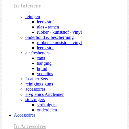
In Interieur
reinigen
leer - stof
glas - ramen
rubber - kunststof - vinyl
onderhoud & bescherming
rubber - kunststof - vinyl
leer - stof
air fresheners
cans
hanging
liquid
ventclips
Leather Sets
reinigings guns
accessoires
Hygienics Aircleaner
stofzuigers
stofzuigers
onderdelen
Accessoires
In Accessoires