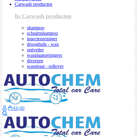
Carwash producten
In Carwash producten
shampoo
schuimshampoo
insectenreiniger
drooghulp - wax
ontvetter
wasplaatsreinigers
diversen
wasstraat - rollover
€0,00
Zoeken