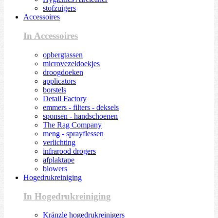
stofzuigers
Accessoires
In Accessoires
opbergtassen
microvezeldoekjes
droogdoeken
applicators
borstels
Detail Factory
emmers - filters - deksels
sponsen - handschoenen
The Rag Company
meng - sprayflessen
verlichting
infrarood drogers
afplaktape
blowers
Hogedrukreiniging
In Hogedrukreiniging
Kränzle hogedrukreinigers