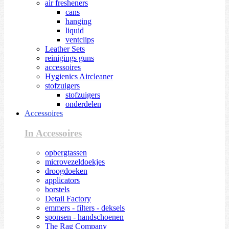
air fresheners
cans
hanging
liquid
ventclips
Leather Sets
reinigings guns
accessoires
Hygienics Aircleaner
stofzuigers
stofzuigers
onderdelen
Accessoires
In Accessoires
opbergtassen
microvezeldoekjes
droogdoeken
applicators
borstels
Detail Factory
emmers - filters - deksels
sponsen - handschoenen
The Rag Company