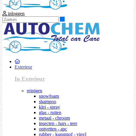
inloggen
Zoeken
Exterieur
In Exterieur
reinigen
snowfoam
shampoo
klei - spray
glas - ruiten
metaal - chroom
insecten - hars - teer
ontvetten - apc
rubber - kunststof - vinyl