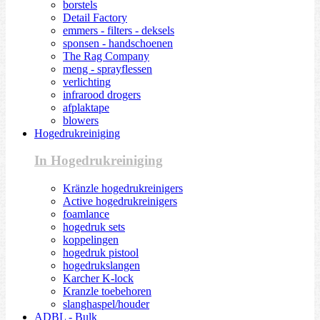
borstels
Detail Factory
emmers - filters - deksels
sponsen - handschoenen
The Rag Company
meng - sprayflessen
verlichting
infrarood drogers
afplaktape
blowers
Hogedrukreiniging
In Hogedrukreiniging
Kränzle hogedrukreinigers
Active hogedrukreinigers
foamlance
hogedruk sets
koppelingen
hogedruk pistool
hogedrukslangen
Karcher K-lock
Kranzle toebehoren
slanghaspel/houder
ADBL - Bulk