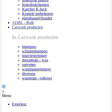
hogedruk pistool
hogedrukslangen
Karcher K-lock
Kranzle toebehoren
slanghaspel/houder
ADBL - Bulk
Carwash producten
In Carwash producten
shampoo
schuimshampoo
insectenreiniger
drooghulp - wax
ontvetter
wasplaatsreinigers
diversen
wasstraat - rollover
×
Menu
Exterieur