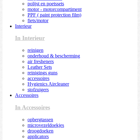
polijst en poetssets
motor - motorcompartiment
PPF ( paint protection film)
fiets/motor
Interieur
In Interieur
reinigen
onderhoud & bescherming
air fresheners
Leather Sets
reinigings guns
accessoires
Hygienics Aircleaner
stofzuigers
Accessoires
In Accessoires
opbergtassen
microvezeldoekjes
droogdoeken
applicators