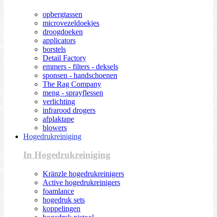
opbergtassen
microvezeldoekjes
droogdoeken
applicators
borstels
Detail Factory
emmers - filters - deksels
sponsen - handschoenen
The Rag Company
meng - sprayflessen
verlichting
infrarood drogers
afplaktape
blowers
Hogedrukreiniging
In Hogedrukreiniging
Kränzle hogedrukreinigers
Active hogedrukreinigers
foamlance
hogedruk sets
koppelingen