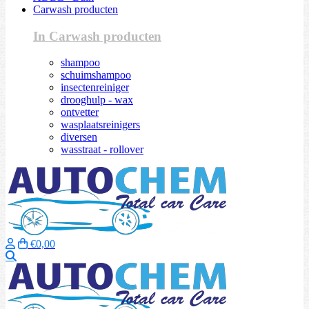
Carwash producten
In Carwash producten
shampoo
schuimshampoo
insectenreiniger
drooghulp - wax
ontvetter
wasplaatsreinigers
diversen
wasstraat - rollover
€0,00
Zoeken