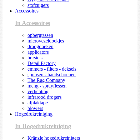
stofzuigers
Accessoires
In Accessoires
opbergtassen
microvezeldoekjes
droogdoeken
applicators
borstels
Detail Factory
emmers - filters - deksels
sponsen - handschoenen
The Rag Company
meng - sprayflessen
verlichting
infrarood drogers
afplaktape
blowers
Hogedrukreiniging
In Hogedrukreiniging
Kränzle hogedrukreinigers