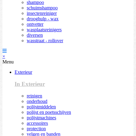
shampoo
schuimshampoo
insectenreiniger
drooghulp - wax
ontvetter
wasplaatsreinigers
diversen
wasstraat - rollover
×
Menu
Exterieur
In Exterieur
reinigen
onderhoud
polijstmiddelen
polijst en poetsschijven
polijstmachines
accessoires
protection
velgen en banden