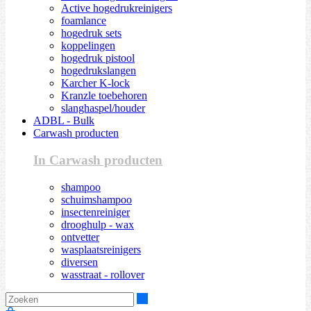
Active hogedrukreinigers
foamlance
hogedruk sets
koppelingen
hogedruk pistool
hogedrukslangen
Karcher K-lock
Kranzle toebehoren
slanghaspel/houder
ADBL - Bulk
Carwash producten
In Carwash producten
shampoo
schuimshampoo
insectenreiniger
drooghulp - wax
ontvetter
wasplaatsreinigers
diversen
wasstraat - rollover
Zoeken