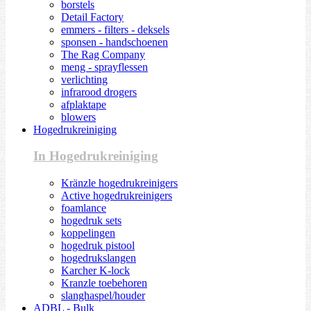
borstels
Detail Factory
emmers - filters - deksels
sponsen - handschoenen
The Rag Company
meng - sprayflessen
verlichting
infrarood drogers
afplaktape
blowers
Hogedrukreiniging
In Hogedrukreiniging
Kränzle hogedrukreinigers
Active hogedrukreinigers
foamlance
hogedruk sets
koppelingen
hogedruk pistool
hogedrukslangen
Karcher K-lock
Kranzle toebehoren
slanghaspel/houder
ADBL - Bulk