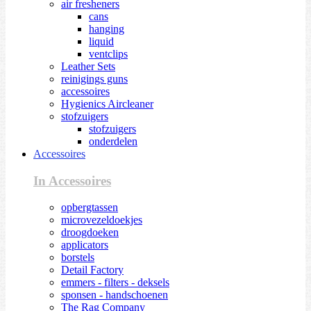
air fresheners
cans
hanging
liquid
ventclips
Leather Sets
reinigings guns
accessoires
Hygienics Aircleaner
stofzuigers
stofzuigers
onderdelen
Accessoires
In Accessoires
opbergtassen
microvezeldoekjes
droogdoeken
applicators
borstels
Detail Factory
emmers - filters - deksels
sponsen - handschoenen
The Rag Company