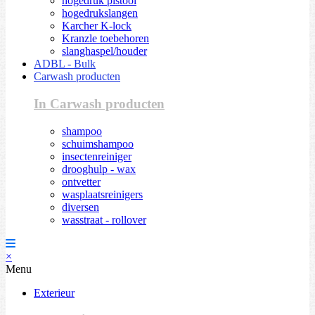
hogedruk pistool
hogedrukslangen
Karcher K-lock
Kranzle toebehoren
slanghaspel/houder
ADBL - Bulk
Carwash producten
In Carwash producten
shampoo
schuimshampoo
insectenreiniger
drooghulp - wax
ontvetter
wasplaatsreinigers
diversen
wasstraat - rollover
×
Menu
Exterieur