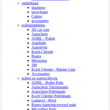
onderhoud
shampoo
snowfoam
Cabrio
accessoires
polijstmiddelen
3D car care
Autochem
ADBL - Polish
Autobrite
Autoglym
Koch-Chemie
Rupes
Menzerna
3M
Koch Chemie - Marine Line
Accessoires
polijst en poetsschijven
ADBL - Roller Pads
Autochem Thermopads
Autochem Polijstpads
Koch Chemie Polijstpads
Lamsvel - Wool
Rupes foam/microvezel pads
Microfiber Pads