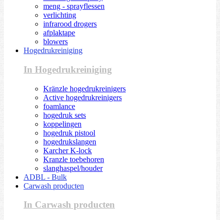
meng - sprayflessen
verlichting
infrarood drogers
afplaktape
blowers
Hogedrukreiniging
In Hogedrukreiniging
Kränzle hogedrukreinigers
Active hogedrukreinigers
foamlance
hogedruk sets
koppelingen
hogedruk pistool
hogedrukslangen
Karcher K-lock
Kranzle toebehoren
slanghaspel/houder
ADBL - Bulk
Carwash producten
In Carwash producten