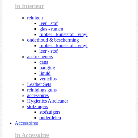
In Interieur
reinigen
leer - stof
glas - ramen
rubber - kunststof - vinyl
onderhoud & bescherming
rubber - kunststof - vinyl
leer - stof
air fresheners
cans
hanging
liquid
ventclips
Leather Sets
reinigings guns
accessoires
Hygienics Aircleaner
stofzuigers
stofzuigers
onderdelen
Accessoires
In Accessoires