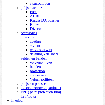
steunschijven
polijstmachines
Flex
ADBL
Krauss DA polisher
Rupes
Diverse
accessoires
protection
coating
sealant
wax - soft wax
detailing - finishers
velgen en banden
velgenreinigers
banden
protection
accessoires
Velgen polijsten
polijst en poetssets
motor - motorcompartiment
PPF ( paint protection film)
fiets/motor
Interieur