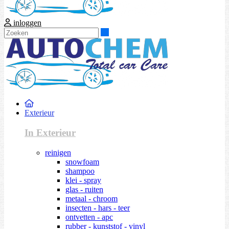
inloggen
Zoeken
Exterieur
In Exterieur
reinigen
snowfoam
shampoo
klei - spray
glas - ruiten
metaal - chroom
insecten - hars - teer
ontvetten - apc
rubber - kunststof - vinyl