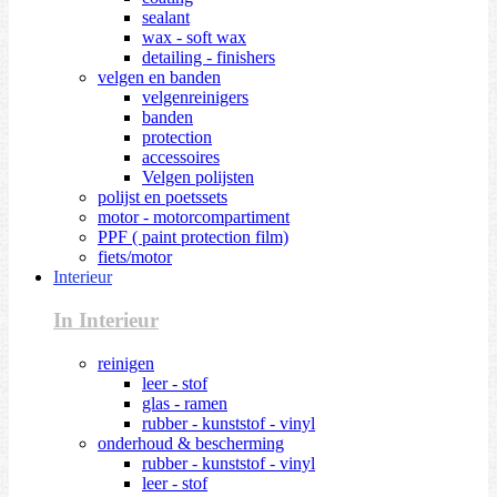
sealant
wax - soft wax
detailing - finishers
velgen en banden
velgenreinigers
banden
protection
accessoires
Velgen polijsten
polijst en poetssets
motor - motorcompartiment
PPF ( paint protection film)
fiets/motor
Interieur
In Interieur
reinigen
leer - stof
glas - ramen
rubber - kunststof - vinyl
onderhoud & bescherming
rubber - kunststof - vinyl
leer - stof