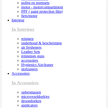
polijst en poetssets
motor - motorcompartiment
PPF ( paint protection film)
fiets/motor
Interieur
In Interieur
reinigen
onderhoud & bescherming
air fresheners
Leather Sets
reinigings guns
accessoires
Hygienics Aircleaner
stofzuigers
Accessoires
In Accessoires
opbergtassen
microvezeldoekjes
droogdoeken
applicators