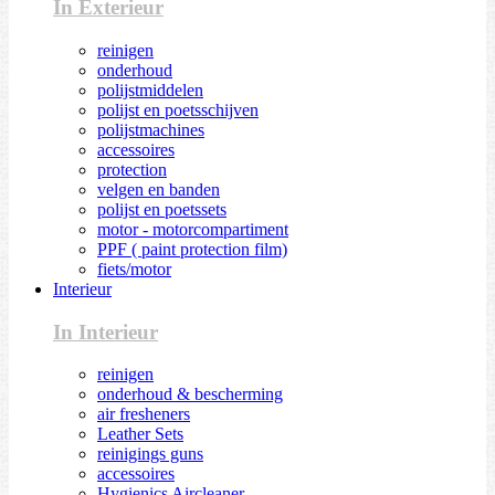
In Exterieur
reinigen
onderhoud
polijstmiddelen
polijst en poetsschijven
polijstmachines
accessoires
protection
velgen en banden
polijst en poetssets
motor - motorcompartiment
PPF ( paint protection film)
fiets/motor
Interieur
In Interieur
reinigen
onderhoud & bescherming
air fresheners
Leather Sets
reinigings guns
accessoires
Hygienics Aircleaner