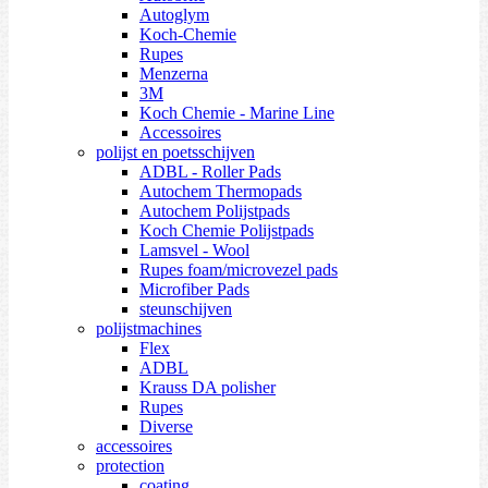
Autoglym
Koch-Chemie
Rupes
Menzerna
3M
Koch Chemie - Marine Line
Accessoires
polijst en poetsschijven
ADBL - Roller Pads
Autochem Thermopads
Autochem Polijstpads
Koch Chemie Polijstpads
Lamsvel - Wool
Rupes foam/microvezel pads
Microfiber Pads
steunschijven
polijstmachines
Flex
ADBL
Krauss DA polisher
Rupes
Diverse
accessoires
protection
coating