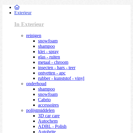
Exterieur
In Exterieur
reinigen
snowfoam
shampoo
klei - spray
glas - ruiten
metaal - chroom
insecten - hars - teer
ontvetten - apc
rubber - kunststof - vinyl
onderhoud
shampoo
snowfoam
Cabrio
accessoires
polijstmiddelen
3D car care
Autochem
ADBL - Polish
Autobrite