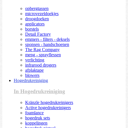
opbergtassen
microvezeldoekjes
droogdoeken
applicators
borstels
Detail Factory
emmers - filters - deksels
sponsen - handschoenen
The Rag Company
meng - sprayflessen
verlichting
infrarood drogers
afplaktape
blowers
Hogedrukreiniging
In Hogedrukreiniging
Kränzle hogedrukreinigers
Active hogedrukreinigers
foamlance
hogedruk sets
koppelingen