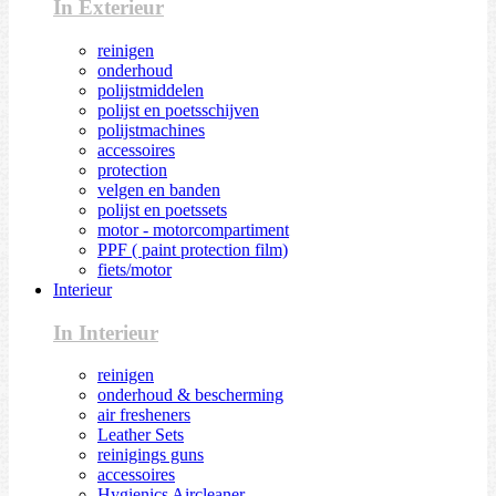
In Exterieur
reinigen
onderhoud
polijstmiddelen
polijst en poetsschijven
polijstmachines
accessoires
protection
velgen en banden
polijst en poetssets
motor - motorcompartiment
PPF ( paint protection film)
fiets/motor
Interieur
In Interieur
reinigen
onderhoud & bescherming
air fresheners
Leather Sets
reinigings guns
accessoires
Hygienics Aircleaner