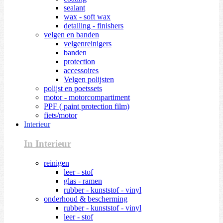
sealant
wax - soft wax
detailing - finishers
velgen en banden
velgenreinigers
banden
protection
accessoires
Velgen polijsten
polijst en poetssets
motor - motorcompartiment
PPF ( paint protection film)
fiets/motor
Interieur
In Interieur
reinigen
leer - stof
glas - ramen
rubber - kunststof - vinyl
onderhoud & bescherming
rubber - kunststof - vinyl
leer - stof