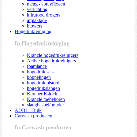
meng - sprayflessen
verlichting
infrarood drogers
afplaktape
blowers
Hogedrukreiniging
In Hogedrukreiniging
Kränzle hogedrukreinigers
Active hogedrukreinigers
foamlance
hogedruk sets
koppelingen
hogedruk pistool
hogedrukslangen
Karcher K-lock
Kranzle toebehoren
slanghaspel/houder
ADBL - Bulk
Carwash producten
In Carwash producten