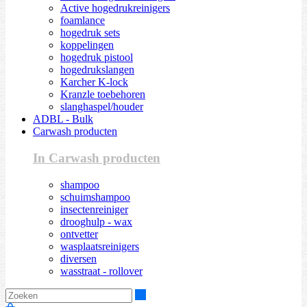
Active hogedrukreinigers
foamlance
hogedruk sets
koppelingen
hogedruk pistool
hogedrukslangen
Karcher K-lock
Kranzle toebehoren
slanghaspel/houder
ADBL - Bulk
Carwash producten
In Carwash producten
shampoo
schuimshampoo
insectenreiniger
drooghulp - wax
ontvetter
wasplaatsreinigers
diversen
wasstraat - rollover
Zoeken