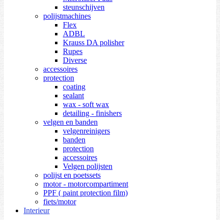
steunschijven
polijstmachines
Flex
ADBL
Krauss DA polisher
Rupes
Diverse
accessoires
protection
coating
sealant
wax - soft wax
detailing - finishers
velgen en banden
velgenreinigers
banden
protection
accessoires
Velgen polijsten
polijst en poetssets
motor - motorcompartiment
PPF ( paint protection film)
fiets/motor
Interieur