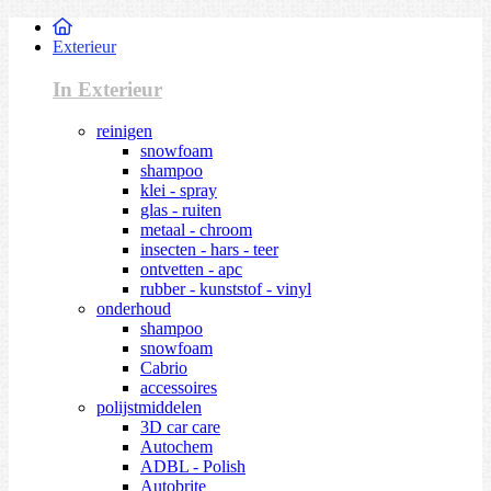
Exterieur
In Exterieur
reinigen
snowfoam
shampoo
klei - spray
glas - ruiten
metaal - chroom
insecten - hars - teer
ontvetten - apc
rubber - kunststof - vinyl
onderhoud
shampoo
snowfoam
Cabrio
accessoires
polijstmiddelen
3D car care
Autochem
ADBL - Polish
Autobrite