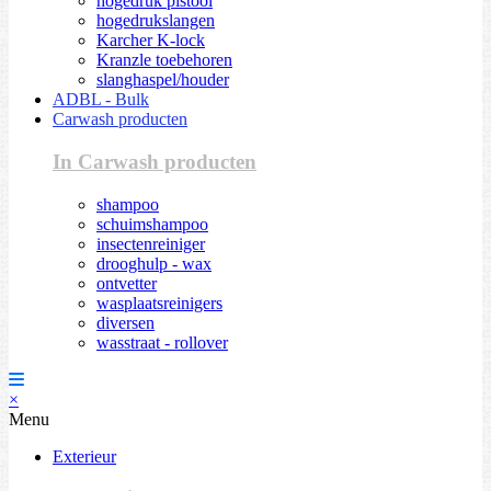
hogedruk pistool
hogedrukslangen
Karcher K-lock
Kranzle toebehoren
slanghaspel/houder
ADBL - Bulk
Carwash producten
In Carwash producten
shampoo
schuimshampoo
insectenreiniger
drooghulp - wax
ontvetter
wasplaatsreinigers
diversen
wasstraat - rollover
×
Menu
Exterieur