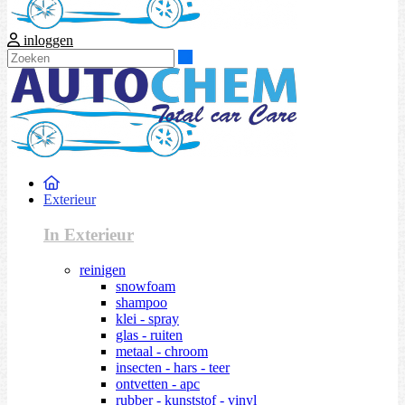
inloggen
Zoeken
Exterieur
In Exterieur
reinigen
snowfoam
shampoo
klei - spray
glas - ruiten
metaal - chroom
insecten - hars - teer
ontvetten - apc
rubber - kunststof - vinyl