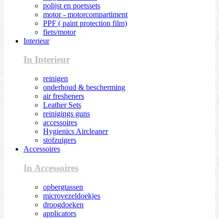
polijst en poetssets
motor - motorcompartiment
PPF ( paint protection film)
fiets/motor
Interieur
In Interieur
reinigen
onderhoud & bescherming
air fresheners
Leather Sets
reinigings guns
accessoires
Hygienics Aircleaner
stofzuigers
Accessoires
In Accessoires
opbergtassen
microvezeldoekjes
droogdoeken
applicators