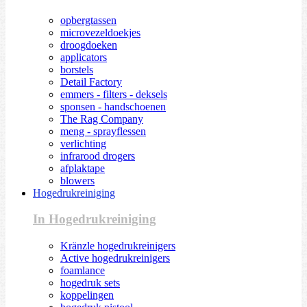
opbergtassen
microvezeldoekjes
droogdoeken
applicators
borstels
Detail Factory
emmers - filters - deksels
sponsen - handschoenen
The Rag Company
meng - sprayflessen
verlichting
infrarood drogers
afplaktape
blowers
Hogedrukreiniging
In Hogedrukreiniging
Kränzle hogedrukreinigers
Active hogedrukreinigers
foamlance
hogedruk sets
koppelingen