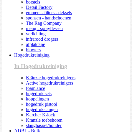
borstels
Detail Factory
emmers - filters - deksels
sponsen - handschoenen
The Rag Company
meng - sprayflessen
verlichting
infrarood drogers
afplaktape
blowers
Hogedrukreiniging
In Hogedrukreiniging
Kränzle hogedrukreinigers
Active hogedrukreinigers
foamlance
hogedruk sets
koppelingen
hogedruk pistool
hogedrukslangen
Karcher K-lock
Kranzle toebehoren
slanghaspel/houder
ADBL - Bulk