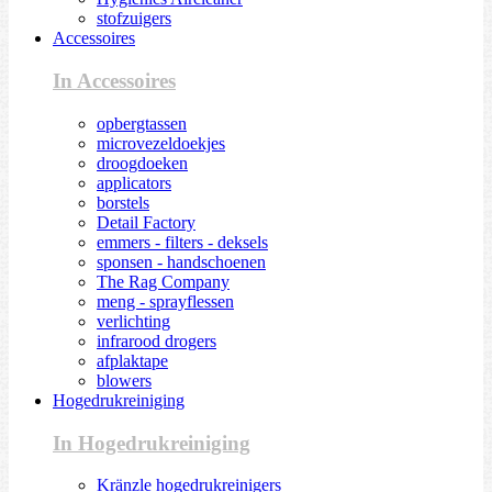
stofzuigers
Accessoires
In Accessoires
opbergtassen
microvezeldoekjes
droogdoeken
applicators
borstels
Detail Factory
emmers - filters - deksels
sponsen - handschoenen
The Rag Company
meng - sprayflessen
verlichting
infrarood drogers
afplaktape
blowers
Hogedrukreiniging
In Hogedrukreiniging
Kränzle hogedrukreinigers