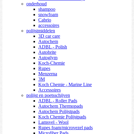
onderhoud
shampoo
snowfoam
Cabrio
accessoires
polijstmiddelen
3D car care
Autochem
ADBL - Polish
Autobrite
Autoglym
Koch-Chemie
Rupes
Menzerna
3M
Koch Chemie - Marine Line
Accessoires
polijst en poetsschijven
ADBL - Roller Pads
Autochem Thermopads
Autochem Polijstpads
Koch Chemie Polijstpads
Lamsvel - Wool
Rupes foam/microvezel pads
Microfiber Pads