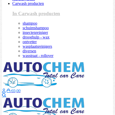
Carwash producten
In Carwash producten
shampoo
schuimshampoo
insectenreiniger
drooghulp - wax
ontvetter
wasplaatsreinigers
diversen
wasstraat - rollover
€0,00
Zoeken