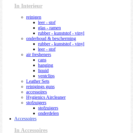
In Interieur
reinigen
leer - stof
glas - ramen
rubber - kunststof - vinyl
onderhoud & bescherming
rubber - kunststof - vinyl
leer - stof
air fresheners
cans
hanging
liquid
ventclips
Leather Sets
reinigings guns
accessoires
Hygienics Aircleaner
stofzuigers
stofzuigers
onderdelen
Accessoires
In Accessoires