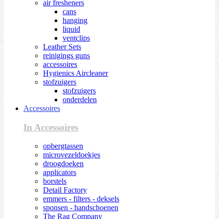
air fresheners
cans
hanging
liquid
ventclips
Leather Sets
reinigings guns
accessoires
Hygienics Aircleaner
stofzuigers
stofzuigers
onderdelen
Accessoires
In Accessoires
opbergtassen
microvezeldoekjes
droogdoeken
applicators
borstels
Detail Factory
emmers - filters - deksels
sponsen - handschoenen
The Rag Company