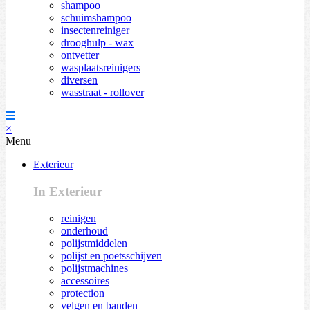
shampoo
schuimshampoo
insectenreiniger
drooghulp - wax
ontvetter
wasplaatsreinigers
diversen
wasstraat - rollover
×
Menu
Exterieur
In Exterieur
reinigen
onderhoud
polijstmiddelen
polijst en poetsschijven
polijstmachines
accessoires
protection
velgen en banden