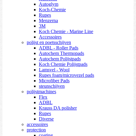
Autoglym
Koch-Chemie
Rupes
Menzerna
3M
Koch Chemie - Marine Line
Accessoires
polijst en poetsschijven
ADBL - Roller Pads
Autochem Thermopads
Autochem Polijstpads
Koch Chemie Polijstpads
Lamsvel - Wool
Rupes foam/microvezel pads
Microfiber Pads
steunschijven
polijstmachines
Flex
ADBL
Krauss DA polisher
Rupes
Diverse
accessoires
protection
coating