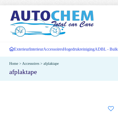
Exterieur
Interieur
Accessoires
Hogedrukreiniging
ADBL - Bulk
Home
>
Accessoires
>
afplaktape
afplaktape