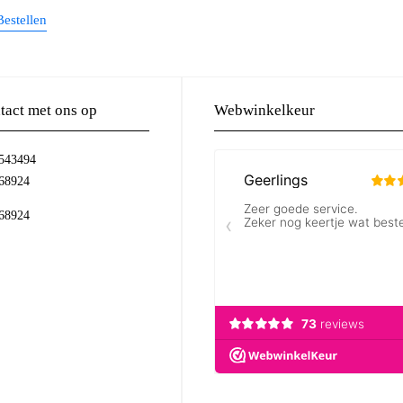
Bestellen
act met ons op
Webwinkelkeur
-543494
68924
68924