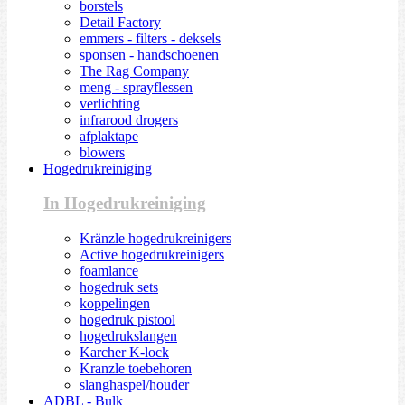
borstels
Detail Factory
emmers - filters - deksels
sponsen - handschoenen
The Rag Company
meng - sprayflessen
verlichting
infrarood drogers
afplaktape
blowers
Hogedrukreiniging
In Hogedrukreiniging
Kränzle hogedrukreinigers
Active hogedrukreinigers
foamlance
hogedruk sets
koppelingen
hogedruk pistool
hogedrukslangen
Karcher K-lock
Kranzle toebehoren
slanghaspel/houder
ADBL - Bulk