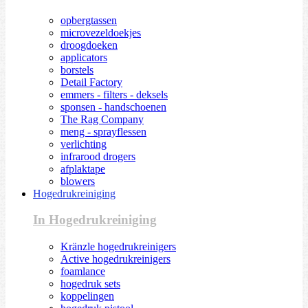
opbergtassen
microvezeldoekjes
droogdoeken
applicators
borstels
Detail Factory
emmers - filters - deksels
sponsen - handschoenen
The Rag Company
meng - sprayflessen
verlichting
infrarood drogers
afplaktape
blowers
Hogedrukreiniging
In Hogedrukreiniging
Kränzle hogedrukreinigers
Active hogedrukreinigers
foamlance
hogedruk sets
koppelingen