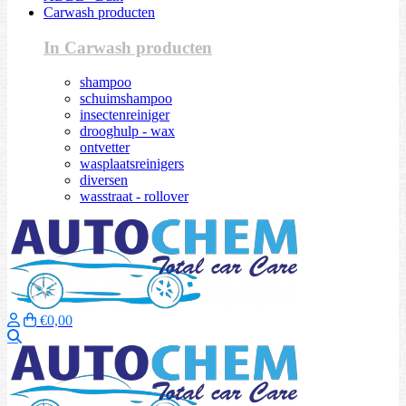
Carwash producten
In Carwash producten
shampoo
schuimshampoo
insectenreiniger
drooghulp - wax
ontvetter
wasplaatsreinigers
diversen
wasstraat - rollover
€0,00
Zoeken