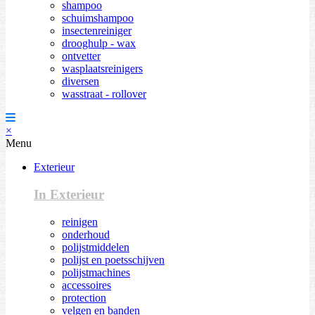
shampoo
schuimshampoo
insectenreiniger
drooghulp - wax
ontvetter
wasplaatsreinigers
diversen
wasstraat - rollover
×
Menu
Exterieur
In Exterieur
reinigen
onderhoud
polijstmiddelen
polijst en poetsschijven
polijstmachines
accessoires
protection
velgen en banden