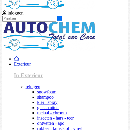
inloggen
Zoeken
Exterieur
In Exterieur
reinigen
snowfoam
shampoo
klei - spray
glas - ruiten
metaal - chroom
insecten - hars - teer
ontvetten - apc
rubber - kunststof - vinyl