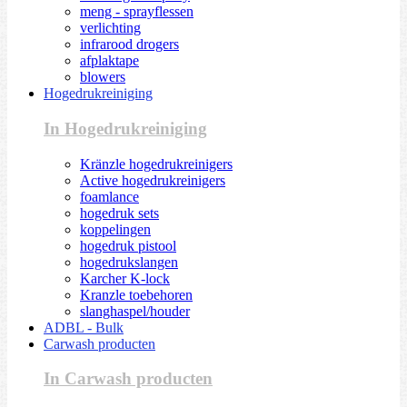
meng - sprayflessen
verlichting
infrarood drogers
afplaktape
blowers
Hogedrukreiniging
In Hogedrukreiniging
Kränzle hogedrukreinigers
Active hogedrukreinigers
foamlance
hogedruk sets
koppelingen
hogedruk pistool
hogedrukslangen
Karcher K-lock
Kranzle toebehoren
slanghaspel/houder
ADBL - Bulk
Carwash producten
In Carwash producten