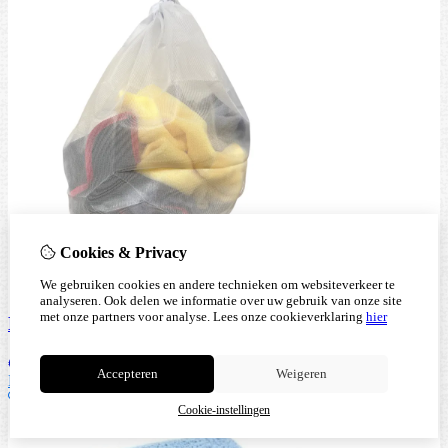
Cookies & Privacy
We gebruiken cookies en andere technieken om websiteverkeer te
analyseren. Ook delen we informatie over uw gebruik van onze site
met onze partners voor analyse.
Lees onze cookieverklaring
hier
Di Leoni - MeshNet - laundry Bag - 2 Pack
€
3,49
Accepteren
Weigeren
Bestellen
Cookie-instellingen