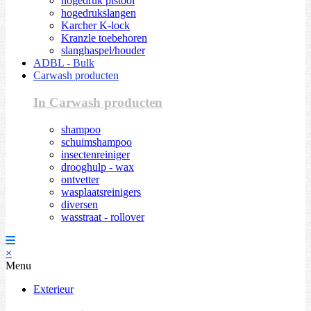
hogedruk pistool
hogedrukslangen
Karcher K-lock
Kranzle toebehoren
slanghaspel/houder
ADBL - Bulk
Carwash producten
In Carwash producten
shampoo
schuimshampoo
insectenreiniger
drooghulp - wax
ontvetter
wasplaatsreinigers
diversen
wasstraat - rollover
×
Menu
Exterieur