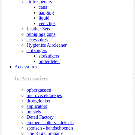
air fresheners
cans
hanging
liquid
ventclips
Leather Sets
reinigings guns
accessoires
Hygienics Aircleaner
stofzuigers
stofzuigers
onderdelen
Accessoires
In Accessoires
opbergtassen
microvezeldoekjes
droogdoeken
applicators
borstels
Detail Factory
emmers - filters - deksels
sponsen - handschoenen
The Rag Company