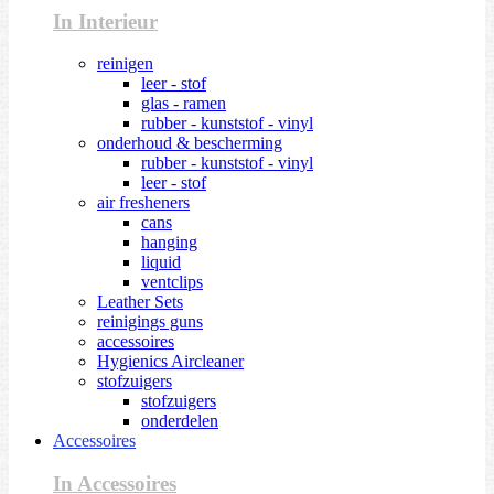
In Interieur
reinigen
leer - stof
glas - ramen
rubber - kunststof - vinyl
onderhoud & bescherming
rubber - kunststof - vinyl
leer - stof
air fresheners
cans
hanging
liquid
ventclips
Leather Sets
reinigings guns
accessoires
Hygienics Aircleaner
stofzuigers
stofzuigers
onderdelen
Accessoires
In Accessoires