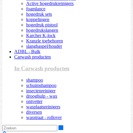
Active hogedrukreinigers
foamlance
hogedruk sets
koppelingen
hogedruk pistool
hogedrukslangen
Karcher K-lock
Kranzle toebehoren
slanghaspel/houder
ADBL - Bulk
Carwash producten
In Carwash producten
shampoo
schuimshampoo
insectenreiniger
drooghulp - wax
ontvetter
wasplaatsreinigers
diversen
wasstraat - rollover
Zoeken