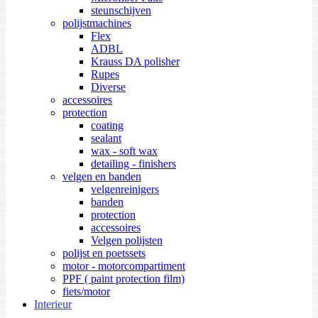
steunschijven
polijstmachines
Flex
ADBL
Krauss DA polisher
Rupes
Diverse
accessoires
protection
coating
sealant
wax - soft wax
detailing - finishers
velgen en banden
velgenreinigers
banden
protection
accessoires
Velgen polijsten
polijst en poetssets
motor - motorcompartiment
PPF ( paint protection film)
fiets/motor
Interieur