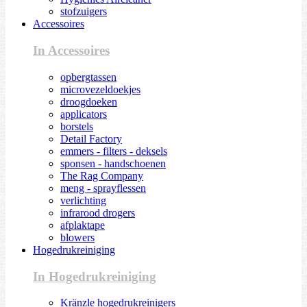
stofzuigers
Accessoires
In Accessoires
opbergtassen
microvezeldoekjes
droogdoeken
applicators
borstels
Detail Factory
emmers - filters - deksels
sponsen - handschoenen
The Rag Company
meng - sprayflessen
verlichting
infrarood drogers
afplaktape
blowers
Hogedrukreiniging
In Hogedrukreiniging
Kränzle hogedrukreinigers