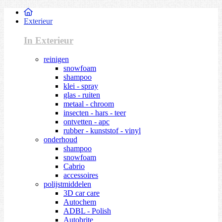
Exterieur
In Exterieur
reinigen
snowfoam
shampoo
klei - spray
glas - ruiten
metaal - chroom
insecten - hars - teer
ontvetten - apc
rubber - kunststof - vinyl
onderhoud
shampoo
snowfoam
Cabrio
accessoires
polijstmiddelen
3D car care
Autochem
ADBL - Polish
Autobrite