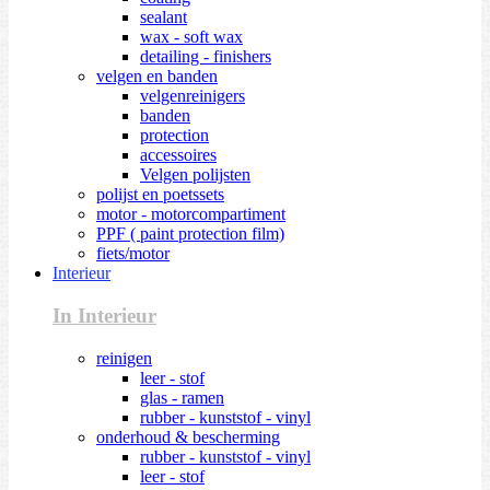
sealant
wax - soft wax
detailing - finishers
velgen en banden
velgenreinigers
banden
protection
accessoires
Velgen polijsten
polijst en poetssets
motor - motorcompartiment
PPF ( paint protection film)
fiets/motor
Interieur
In Interieur
reinigen
leer - stof
glas - ramen
rubber - kunststof - vinyl
onderhoud & bescherming
rubber - kunststof - vinyl
leer - stof