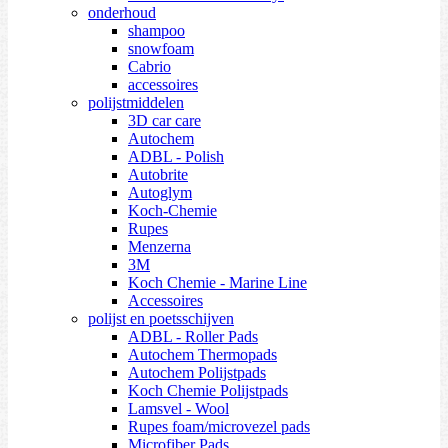
onderhoud
shampoo
snowfoam
Cabrio
accessoires
polijstmiddelen
3D car care
Autochem
ADBL - Polish
Autobrite
Autoglym
Koch-Chemie
Rupes
Menzerna
3M
Koch Chemie - Marine Line
Accessoires
polijst en poetsschijven
ADBL - Roller Pads
Autochem Thermopads
Autochem Polijstpads
Koch Chemie Polijstpads
Lamsvel - Wool
Rupes foam/microvezel pads
Microfiber Pads