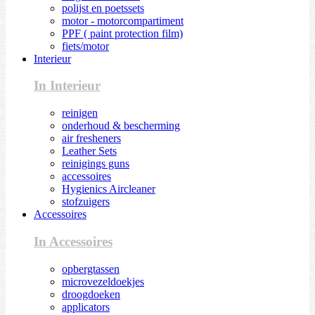
polijst en poetssets
motor - motorcompartiment
PPF ( paint protection film)
fiets/motor
Interieur
In Interieur
reinigen
onderhoud & bescherming
air fresheners
Leather Sets
reinigings guns
accessoires
Hygienics Aircleaner
stofzuigers
Accessoires
In Accessoires
opbergtassen
microvezeldoekjes
droogdoeken
applicators