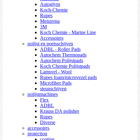
Autoglym
Koch-Chemie
Rupes
Menzerna
3M
Koch Chemie - Marine Line
Accessoires
polijst en poetsschijven
ADBL - Roller Pads
Autochem Thermopads
Autochem Polijstpads
Koch Chemie Polijstpads
Lamsvel - Wool
Rupes foam/microvezel pads
Microfiber Pads
steunschijven
polijstmachines
Flex
ADBL
Krauss DA polisher
Rupes
Diverse
accessoires
protection
coating