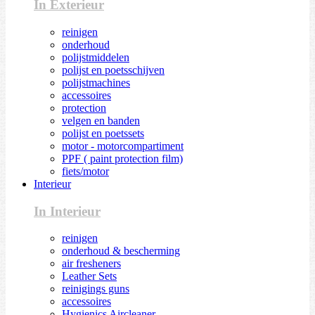
In Exterieur
reinigen
onderhoud
polijstmiddelen
polijst en poetsschijven
polijstmachines
accessoires
protection
velgen en banden
polijst en poetssets
motor - motorcompartiment
PPF ( paint protection film)
fiets/motor
Interieur
In Interieur
reinigen
onderhoud & bescherming
air fresheners
Leather Sets
reinigings guns
accessoires
Hygienics Aircleaner