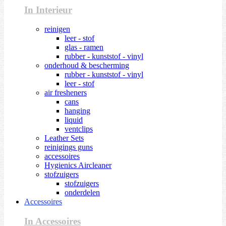
In Interieur
reinigen
leer - stof
glas - ramen
rubber - kunststof - vinyl
onderhoud & bescherming
rubber - kunststof - vinyl
leer - stof
air fresheners
cans
hanging
liquid
ventclips
Leather Sets
reinigings guns
accessoires
Hygienics Aircleaner
stofzuigers
stofzuigers
onderdelen
Accessoires
In Accessoires