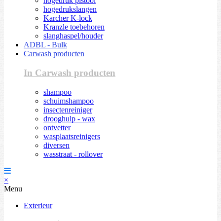
hogedruk pistool
hogedrukslangen
Karcher K-lock
Kranzle toebehoren
slanghaspel/houder
ADBL - Bulk
Carwash producten
In Carwash producten
shampoo
schuimshampoo
insectenreiniger
drooghulp - wax
ontvetter
wasplaatsreinigers
diversen
wasstraat - rollover
×
Menu
Exterieur