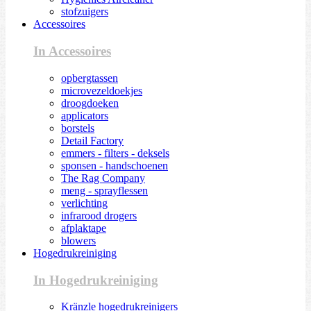
stofzuigers
Accessoires
In Accessoires
opbergtassen
microvezeldoekjes
droogdoeken
applicators
borstels
Detail Factory
emmers - filters - deksels
sponsen - handschoenen
The Rag Company
meng - sprayflessen
verlichting
infrarood drogers
afplaktape
blowers
Hogedrukreiniging
In Hogedrukreiniging
Kränzle hogedrukreinigers