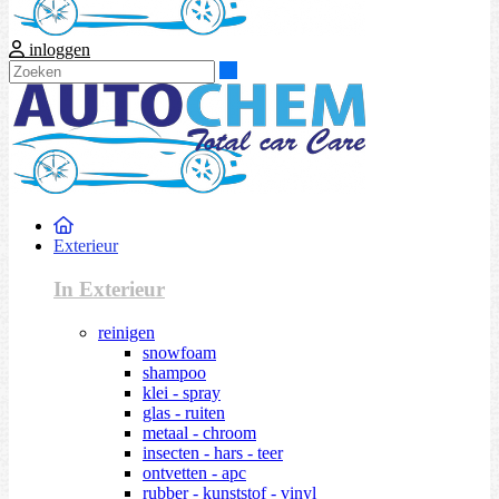
inloggen
Zoeken
Exterieur
In Exterieur
reinigen
snowfoam
shampoo
klei - spray
glas - ruiten
metaal - chroom
insecten - hars - teer
ontvetten - apc
rubber - kunststof - vinyl