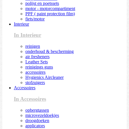
polijst en poetssets
motor - motorcompartiment
PPF ( paint protection film)
fiets/motor
Interieur
In Interieur
reinigen
onderhoud & bescherming
air fresheners
Leather Sets
reinigings guns
accessoires
Hygienics Aircleaner
stofzuigers
Accessoires
In Accessoires
opbergtassen
microvezeldoekjes
droogdoeken
applicators