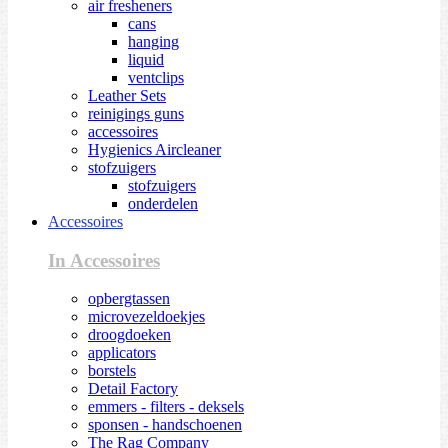
air fresheners
cans
hanging
liquid
ventclips
Leather Sets
reinigings guns
accessoires
Hygienics Aircleaner
stofzuigers
stofzuigers
onderdelen
Accessoires
In Accessoires
opbergtassen
microvezeldoekjes
droogdoeken
applicators
borstels
Detail Factory
emmers - filters - deksels
sponsen - handschoenen
The Rag Company