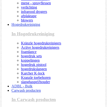
meng - sprayflessen
verlichting
infrarood drogers
afplaktape
blowers
Hogedrukreiniging
In Hogedrukreiniging
Kränzle hogedrukreinigers
Active hogedrukreinigers
foamlance
hogedruk sets
koppelingen
hogedruk pistool
hogedrukslangen
Karcher K-lock
Kranzle toebehoren
slanghaspel/houder
ADBL - Bulk
Carwash producten
In Carwash producten