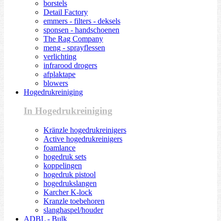
borstels
Detail Factory
emmers - filters - deksels
sponsen - handschoenen
The Rag Company
meng - sprayflessen
verlichting
infrarood drogers
afplaktape
blowers
Hogedrukreiniging
In Hogedrukreiniging
Kränzle hogedrukreinigers
Active hogedrukreinigers
foamlance
hogedruk sets
koppelingen
hogedruk pistool
hogedrukslangen
Karcher K-lock
Kranzle toebehoren
slanghaspel/houder
ADBL - Bulk