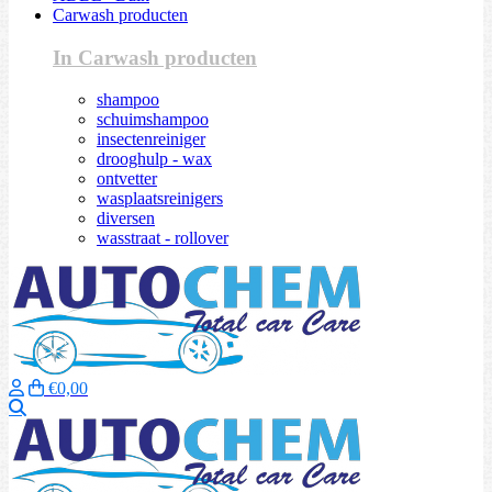
Carwash producten
In Carwash producten
shampoo
schuimshampoo
insectenreiniger
drooghulp - wax
ontvetter
wasplaatsreinigers
diversen
wasstraat - rollover
€0,00
Zoeken