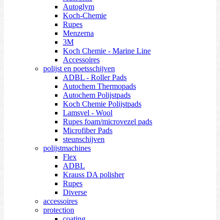
Autoglym
Koch-Chemie
Rupes
Menzerna
3M
Koch Chemie - Marine Line
Accessoires
polijst en poetsschijven
ADBL - Roller Pads
Autochem Thermopads
Autochem Polijstpads
Koch Chemie Polijstpads
Lamsvel - Wool
Rupes foam/microvezel pads
Microfiber Pads
steunschijven
polijstmachines
Flex
ADBL
Krauss DA polisher
Rupes
Diverse
accessoires
protection
coating