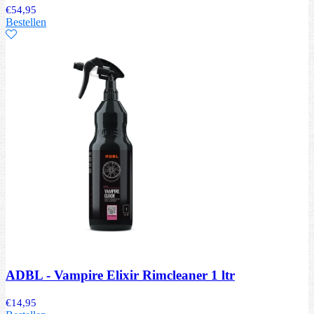
€
54,95
Bestellen
ADBL - Vampire Elixir Rimcleaner 1 ltr
€
14,95