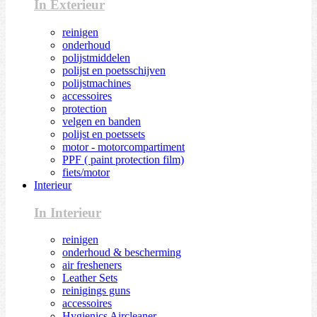
In Exterieur
reinigen
onderhoud
polijstmiddelen
polijst en poetsschijven
polijstmachines
accessoires
protection
velgen en banden
polijst en poetssets
motor - motorcompartiment
PPF ( paint protection film)
fiets/motor
Interieur
In Interieur
reinigen
onderhoud & bescherming
air fresheners
Leather Sets
reinigings guns
accessoires
Hygienics Aircleaner