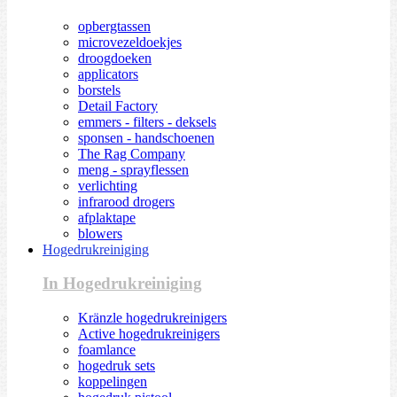
opbergtassen
microvezeldoekjes
droogdoeken
applicators
borstels
Detail Factory
emmers - filters - deksels
sponsen - handschoenen
The Rag Company
meng - sprayflessen
verlichting
infrarood drogers
afplaktape
blowers
Hogedrukreiniging
In Hogedrukreiniging
Kränzle hogedrukreinigers
Active hogedrukreinigers
foamlance
hogedruk sets
koppelingen