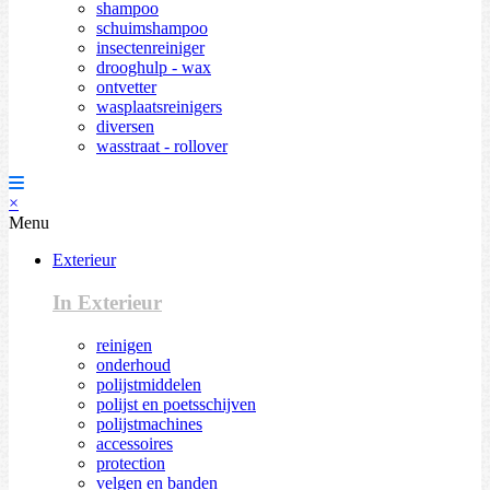
shampoo
schuimshampoo
insectenreiniger
drooghulp - wax
ontvetter
wasplaatsreinigers
diversen
wasstraat - rollover
×
Menu
Exterieur
In Exterieur
reinigen
onderhoud
polijstmiddelen
polijst en poetsschijven
polijstmachines
accessoires
protection
velgen en banden