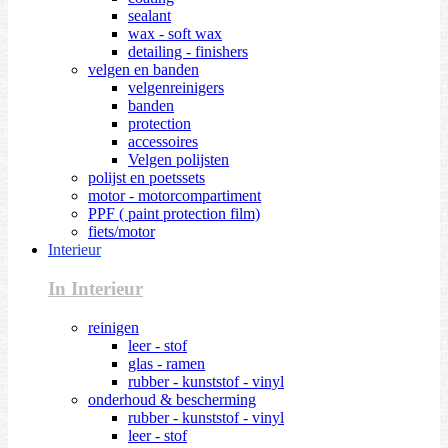
sealant
wax - soft wax
detailing - finishers
velgen en banden
velgenreinigers
banden
protection
accessoires
Velgen polijsten
polijst en poetssets
motor - motorcompartiment
PPF ( paint protection film)
fiets/motor
Interieur
In Interieur
reinigen
leer - stof
glas - ramen
rubber - kunststof - vinyl
onderhoud & bescherming
rubber - kunststof - vinyl
leer - stof