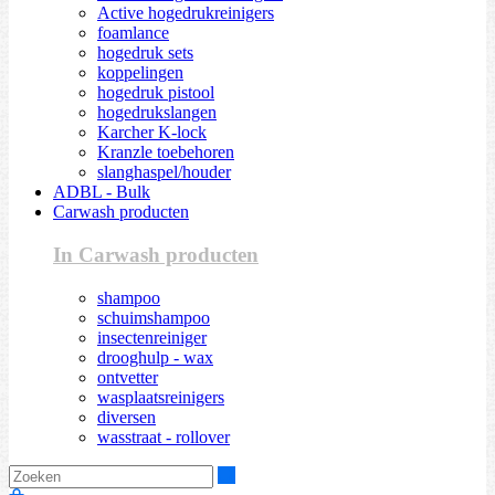
Active hogedrukreinigers
foamlance
hogedruk sets
koppelingen
hogedruk pistool
hogedrukslangen
Karcher K-lock
Kranzle toebehoren
slanghaspel/houder
ADBL - Bulk
Carwash producten
In Carwash producten
shampoo
schuimshampoo
insectenreiniger
drooghulp - wax
ontvetter
wasplaatsreinigers
diversen
wasstraat - rollover
Zoeken