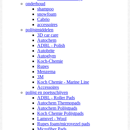
onderhoud
shampoo
snowfoam
Cabrio
accessoires
polijstmiddelen
3D car care
Autochem
ADBL - Polish
Autobrite
Autoglym
Koch-Chemie
Rupes
Menzerna
3M
Koch Chemie - Marine Line
Accessoires
polijst en poetsschijven
ADBL - Roller Pads
Autochem Thermopads
Autochem Polijstpads
Koch Chemie Polijstpads
Lamsvel - Wool
Rupes foam/microvezel pads
Microfiber Pads