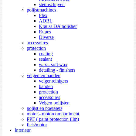
steunschijven
polijstmachines
Flex
ADBL
Krauss DA polisher
Rupes
Diverse
accessoires
protection
coating
sealant
wax - soft wax
detailing - finishers
velgen en banden
velgenreinigers
banden
protection
accessoires
Velgen polijsten
polijst en poetssets
motor - motorcompartiment
PPF ( paint protection film)
fiets/motor
Interieur