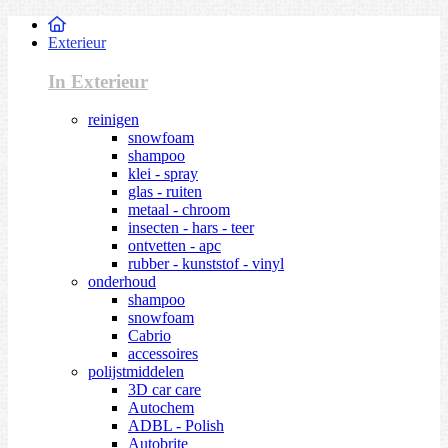
Exterieur
In Exterieur
reinigen
snowfoam
shampoo
klei - spray
glas - ruiten
metaal - chroom
insecten - hars - teer
ontvetten - apc
rubber - kunststof - vinyl
onderhoud
shampoo
snowfoam
Cabrio
accessoires
polijstmiddelen
3D car care
Autochem
ADBL - Polish
Autobrite