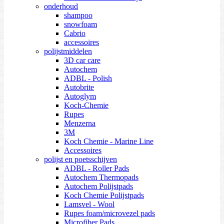
onderhoud
shampoo
snowfoam
Cabrio
accessoires
polijstmiddelen
3D car care
Autochem
ADBL - Polish
Autobrite
Autoglym
Koch-Chemie
Rupes
Menzerna
3M
Koch Chemie - Marine Line
Accessoires
polijst en poetsschijven
ADBL - Roller Pads
Autochem Thermopads
Autochem Polijstpads
Koch Chemie Polijstpads
Lamsvel - Wool
Rupes foam/microvezel pads
Microfiber Pads