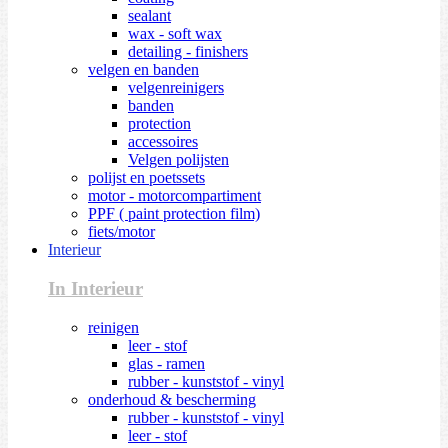
sealant
wax - soft wax
detailing - finishers
velgen en banden
velgenreinigers
banden
protection
accessoires
Velgen polijsten
polijst en poetssets
motor - motorcompartiment
PPF ( paint protection film)
fiets/motor
Interieur
In Interieur
reinigen
leer - stof
glas - ramen
rubber - kunststof - vinyl
onderhoud & bescherming
rubber - kunststof - vinyl
leer - stof