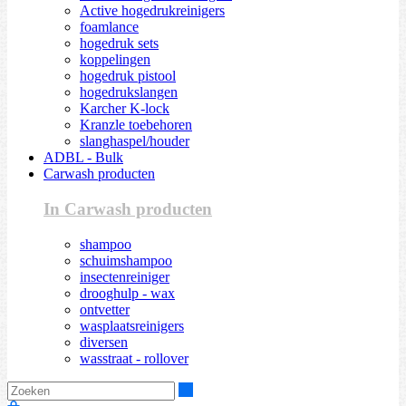
Active hogedrukreinigers
foamlance
hogedruk sets
koppelingen
hogedruk pistool
hogedrukslangen
Karcher K-lock
Kranzle toebehoren
slanghaspel/houder
ADBL - Bulk
Carwash producten
In Carwash producten
shampoo
schuimshampoo
insectenreiniger
drooghulp - wax
ontvetter
wasplaatsreinigers
diversen
wasstraat - rollover
Zoeken