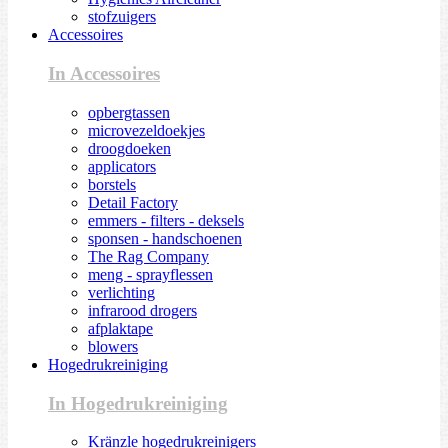
stofzuigers
Accessoires
In Accessoires
opbergtassen
microvezeldoekjes
droogdoeken
applicators
borstels
Detail Factory
emmers - filters - deksels
sponsen - handschoenen
The Rag Company
meng - sprayflessen
verlichting
infrarood drogers
afplaktape
blowers
Hogedrukreiniging
In Hogedrukreiniging
Kränzle hogedrukreinigers