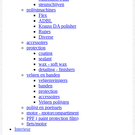
steunschijven
polijstmachines
Flex
ADBL
Krauss DA polisher
Rupes
Diverse
accessoires
protection
coating
sealant
wax - soft wax
detailing - finishers
velgen en banden
velgenreinigers
banden
protection
accessoires
Velgen polijsten
polijst en poetssets
motor - motorcompartiment
PPF ( paint protection film)
fiets/motor
Interieur