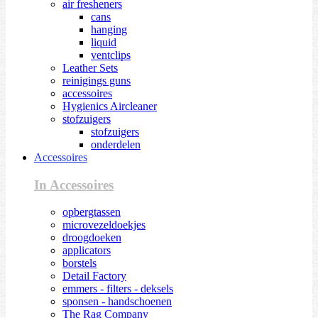
air fresheners
cans
hanging
liquid
ventclips
Leather Sets
reinigings guns
accessoires
Hygienics Aircleaner
stofzuigers
stofzuigers
onderdelen
Accessoires
In Accessoires
opbergtassen
microvezeldoekjes
droogdoeken
applicators
borstels
Detail Factory
emmers - filters - deksels
sponsen - handschoenen
The Rag Company