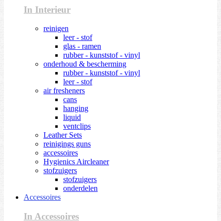
In Interieur
reinigen
leer - stof
glas - ramen
rubber - kunststof - vinyl
onderhoud & bescherming
rubber - kunststof - vinyl
leer - stof
air fresheners
cans
hanging
liquid
ventclips
Leather Sets
reinigings guns
accessoires
Hygienics Aircleaner
stofzuigers
stofzuigers
onderdelen
Accessoires
In Accessoires