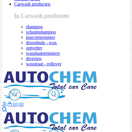
Carwash producten
In Carwash producten
shampoo
schuimshampoo
insectenreiniger
drooghulp - wax
ontvetter
wasplaatsreinigers
diversen
wasstraat - rollover
€0,00
Zoeken