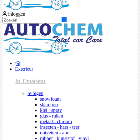
inloggen
Zoeken
Exterieur
In Exterieur
reinigen
snowfoam
shampoo
klei - spray
glas - ruiten
metaal - chroom
insecten - hars - teer
ontvetten - apc
rubber - kunststof - vinyl