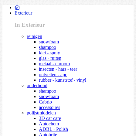
Exterieur
In Exterieur
reinigen
snowfoam
shampoo
klei - spray
glas - ruiten
metaal - chroom
insecten - hars - teer
ontvetten - apc
rubber - kunststof - vinyl
onderhoud
shampoo
snowfoam
Cabrio
accessoires
polijstmiddelen
3D car care
Autochem
ADBL - Polish
Autobrite