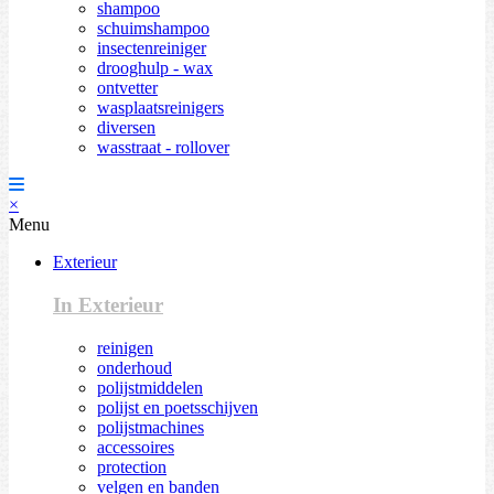
shampoo
schuimshampoo
insectenreiniger
drooghulp - wax
ontvetter
wasplaatsreinigers
diversen
wasstraat - rollover
×
Menu
Exterieur
In Exterieur
reinigen
onderhoud
polijstmiddelen
polijst en poetsschijven
polijstmachines
accessoires
protection
velgen en banden