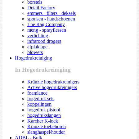
borstels
Detail Factory
emmers - filters - deksels
sponsen - handschoenen
The Rag Company
meng - sprayflessen
verlichting
infrarood drogers
afplaktape
blowers
Hogedrukreiniging
In Hogedrukreiniging
Kränzle hogedrukreinigers
Active hogedrukreinigers
foamlance
hogedruk sets
koppelingen
hogedruk pistool
hogedrukslangen
Karcher K-lock
Kranzle toebehoren
slanghaspel/houder
ADBL - Bulk