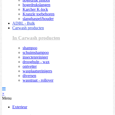
hogedruk pistool
hogedrukslangen
Karcher K-lock
Kranzle toebehoren
slanghaspel/houder
ADBL - Bulk
Carwash producten
In Carwash producten
shampoo
schuimshampoo
insectenreiniger
drooghulp - wax
ontvetter
wasplaatsreinigers
diversen
wasstraat - rollover
×
Menu
Exterieur