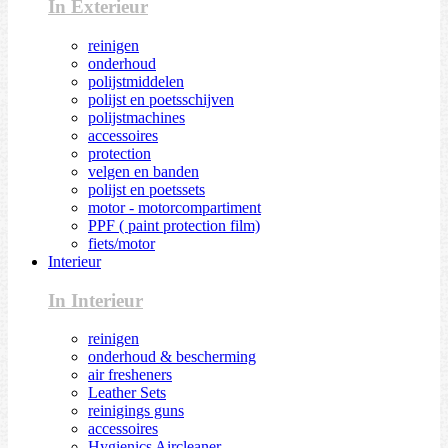
In Exterieur
reinigen
onderhoud
polijstmiddelen
polijst en poetsschijven
polijstmachines
accessoires
protection
velgen en banden
polijst en poetssets
motor - motorcompartiment
PPF ( paint protection film)
fiets/motor
Interieur
In Interieur
reinigen
onderhoud & bescherming
air fresheners
Leather Sets
reinigings guns
accessoires
Hygienics Aircleaner