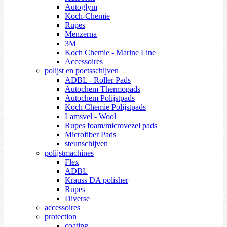
Autoglym
Koch-Chemie
Rupes
Menzerna
3M
Koch Chemie - Marine Line
Accessoires
polijst en poetsschijven
ADBL - Roller Pads
Autochem Thermopads
Autochem Polijstpads
Koch Chemie Polijstpads
Lamsvel - Wool
Rupes foam/microvezel pads
Microfiber Pads
steunschijven
polijstmachines
Flex
ADBL
Krauss DA polisher
Rupes
Diverse
accessoires
protection
coating