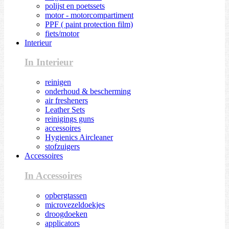
polijst en poetssets
motor - motorcompartiment
PPF ( paint protection film)
fiets/motor
Interieur
In Interieur
reinigen
onderhoud & bescherming
air fresheners
Leather Sets
reinigings guns
accessoires
Hygienics Aircleaner
stofzuigers
Accessoires
In Accessoires
opbergtassen
microvezeldoekjes
droogdoeken
applicators