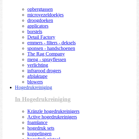
opbergtassen
microvezeldoekjes
droogdoeken
applicators
borstels
Detail Factory
emmers - filters - deksels
sponsen - handschoenen
The Rag Company
meng - sprayflessen
verlichting
infrarood drogers
afplaktape
blowers
Hogedrukreiniging
In Hogedrukreiniging
Kränzle hogedrukreinigers
Active hogedrukreinigers
foamlance
hogedruk sets
koppelingen