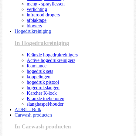
meng - sprayflessen
verlichting
infrarood drogers
afplaktape
blowers
Hogedrukreiniging
In Hogedrukreiniging
Kränzle hogedrukreinigers
Active hogedrukreinigers
foamlance
hogedruk sets
koppelingen
hogedruk pistool
hogedrukslangen
Karcher K-lock
Kranzle toebehoren
slanghaspel/houder
ADBL - Bulk
Carwash producten
In Carwash producten