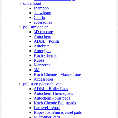
onderhoud
shampoo
snowfoam
Cabrio
accessoires
polijstmiddelen
3D car care
Autochem
ADBL - Polish
Autobrite
Autoglym
Koch-Chemie
Rupes
Menzerna
3M
Koch Chemie - Marine Line
Accessoires
polijst en poetsschijven
ADBL - Roller Pads
Autochem Thermopads
Autochem Polijstpads
Koch Chemie Polijstpads
Lamsvel - Wool
Rupes foam/microvezel pads
Microfiber Pads