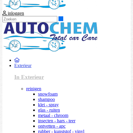
inloggen
Zoeken
Exterieur
In Exterieur
reinigen
snowfoam
shampoo
klei - spray
glas - ruiten
metaal - chroom
insecten - hars - teer
ontvetten - apc
rubber - kunststof - vinyl