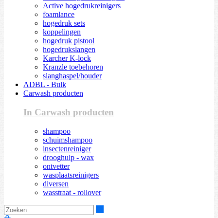
Active hogedrukreinigers
foamlance
hogedruk sets
koppelingen
hogedruk pistool
hogedrukslangen
Karcher K-lock
Kranzle toebehoren
slanghaspel/houder
ADBL - Bulk
Carwash producten
In Carwash producten
shampoo
schuimshampoo
insectenreiniger
drooghulp - wax
ontvetter
wasplaatsreinigers
diversen
wasstraat - rollover
Zoeken