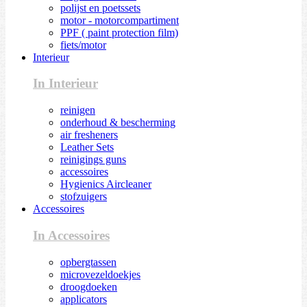
polijst en poetssets
motor - motorcompartiment
PPF ( paint protection film)
fiets/motor
Interieur
In Interieur
reinigen
onderhoud & bescherming
air fresheners
Leather Sets
reinigings guns
accessoires
Hygienics Aircleaner
stofzuigers
Accessoires
In Accessoires
opbergtassen
microvezeldoekjes
droogdoeken
applicators