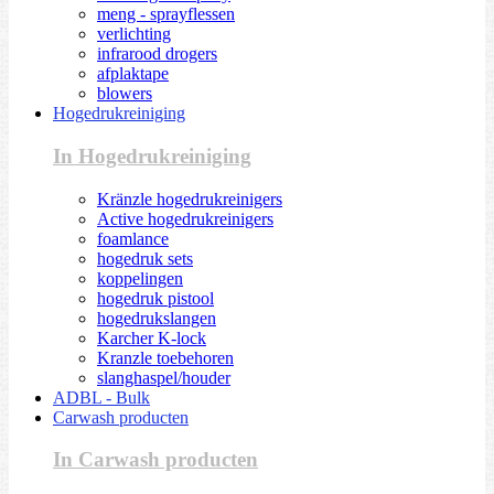
meng - sprayflessen
verlichting
infrarood drogers
afplaktape
blowers
Hogedrukreiniging
In Hogedrukreiniging
Kränzle hogedrukreinigers
Active hogedrukreinigers
foamlance
hogedruk sets
koppelingen
hogedruk pistool
hogedrukslangen
Karcher K-lock
Kranzle toebehoren
slanghaspel/houder
ADBL - Bulk
Carwash producten
In Carwash producten