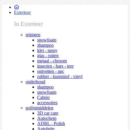
Exterieur
In Exterieur
reinigen
snowfoam
shampoo
klei - spray
glas - ruiten
metaal - chroom
insecten - hars - teer
ontvetten - apc
rubber - kunststof - vinyl
onderhoud
shampoo
snowfoam
Cabrio
accessoires
polijstmiddelen
3D car care
Autochem
ADBL - Polish
Autobrite