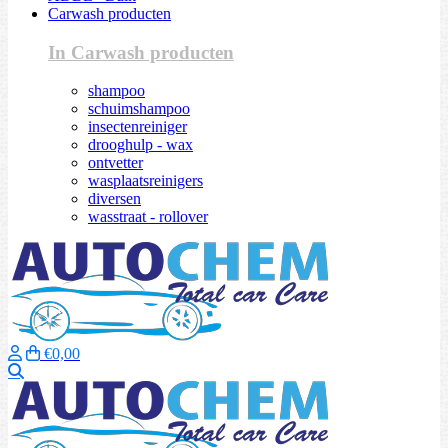
Carwash producten
In Carwash producten
shampoo
schuimshampoo
insectenreiniger
drooghulp - wax
ontvetter
wasplaatsreinigers
diversen
wasstraat - rollover
€0,00
Zoeken