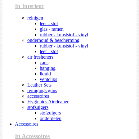
In Interieur
reinigen
leer - stof
glas - ramen
rubber - kunststof - vinyl
onderhoud & bescherming
rubber - kunststof - vinyl
leer - stof
air fresheners
cans
hanging
liquid
ventclips
Leather Sets
reinigings guns
accessoires
Hygienics Aircleaner
stofzuigers
stofzuigers
onderdelen
Accessoires
In Accessoires