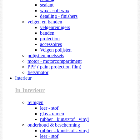
sealant
wax - soft wax
detailing - finishers
velgen en banden
velgenreinigers
banden
protection
accessoires
Velgen polijsten
polijst en poetssets
motor - motorcompartiment
PPF ( paint protection film)
fiets/motor
Interieur
In Interieur
reinigen
leer - stof
glas - ramen
rubber - kunststof - vinyl
onderhoud & bescherming
rubber - kunststof - vinyl
leer - stof