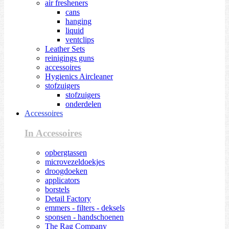
air fresheners
cans
hanging
liquid
ventclips
Leather Sets
reinigings guns
accessoires
Hygienics Aircleaner
stofzuigers
stofzuigers
onderdelen
Accessoires
In Accessoires
opbergtassen
microvezeldoekjes
droogdoeken
applicators
borstels
Detail Factory
emmers - filters - deksels
sponsen - handschoenen
The Rag Company