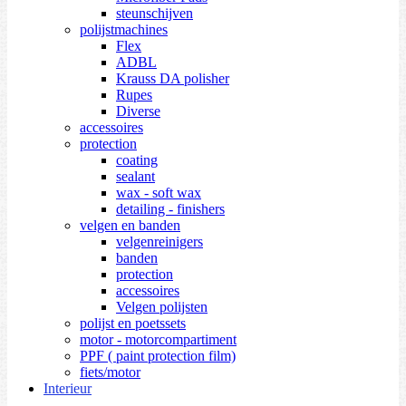
steunschijven
polijstmachines
Flex
ADBL
Krauss DA polisher
Rupes
Diverse
accessoires
protection
coating
sealant
wax - soft wax
detailing - finishers
velgen en banden
velgenreinigers
banden
protection
accessoires
Velgen polijsten
polijst en poetssets
motor - motorcompartiment
PPF ( paint protection film)
fiets/motor
Interieur