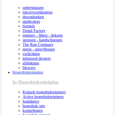
opbergtassen
microvezeldoekjes
droogdoeken
applicators
borstels
Detail Factory
emmers - filters - deksels
sponsen - handschoenen
The Rag Company
meng - sprayflessen
verlichting
infrarood drogers
afplaktape
blowers
Hogedrukreiniging
In Hogedrukreiniging
Kränzle hogedrukreinigers
Active hogedrukreinigers
foamlance
hogedruk sets
koppelingen