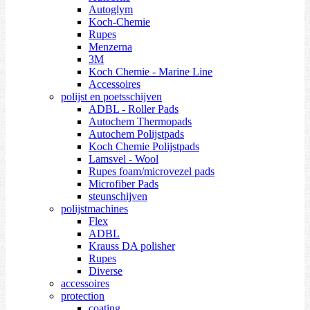
Autoglym
Koch-Chemie
Rupes
Menzerna
3M
Koch Chemie - Marine Line
Accessoires
polijst en poetsschijven
ADBL - Roller Pads
Autochem Thermopads
Autochem Polijstpads
Koch Chemie Polijstpads
Lamsvel - Wool
Rupes foam/microvezel pads
Microfiber Pads
steunschijven
polijstmachines
Flex
ADBL
Krauss DA polisher
Rupes
Diverse
accessoires
protection
coating