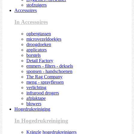
stofzuigers
Accessoires
In Accessoires
opbergtassen
microvezeldoekjes
droogdoeken
applicators
borstels
Detail Factory
emmers - filters - deksels
sponsen - handschoenen
The Rag Company
meng - sprayflessen
verlichting
infrarood drogers
afplaktape
blowers
Hogedrukreiniging
In Hogedrukreiniging
Kränzle hogedrukreinigers