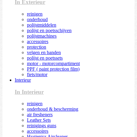
In Exterieur
reinigen
onderhoud
polijstmiddelen
polijst en poetsschijven
polijstmachines
accessoires
protection
velgen en banden
polijst en poetssets
motor - motorcompartiment
PPF ( paint protection film)
fiets/motor
Interieur
In Interieur
reinigen
onderhoud & bescherming
air fresheners
Leather Sets
reinigings guns
accessoires
Hygienics Aircleaner