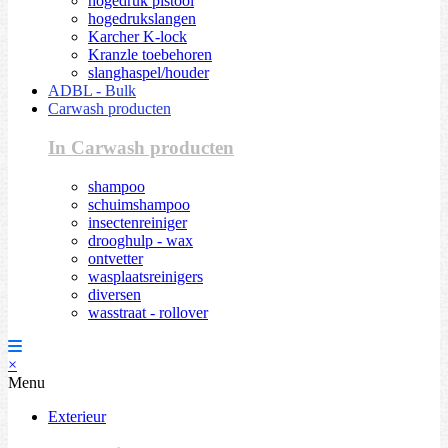
hogedruk pistool
hogedrukslangen
Karcher K-lock
Kranzle toebehoren
slanghaspel/houder
ADBL - Bulk
Carwash producten
In Carwash producten
shampoo
schuimshampoo
insectenreiniger
drooghulp - wax
ontvetter
wasplaatsreinigers
diversen
wasstraat - rollover
×
Menu
Exterieur