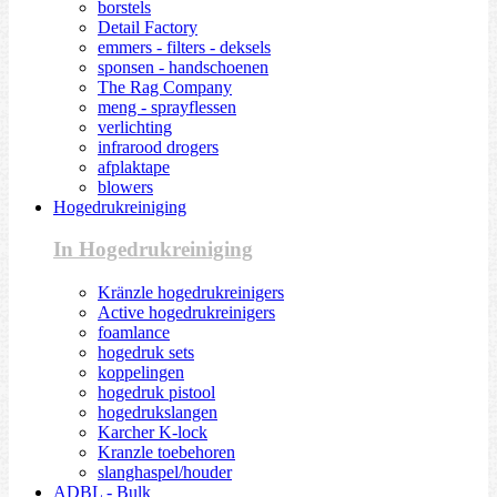
borstels
Detail Factory
emmers - filters - deksels
sponsen - handschoenen
The Rag Company
meng - sprayflessen
verlichting
infrarood drogers
afplaktape
blowers
Hogedrukreiniging
In Hogedrukreiniging
Kränzle hogedrukreinigers
Active hogedrukreinigers
foamlance
hogedruk sets
koppelingen
hogedruk pistool
hogedrukslangen
Karcher K-lock
Kranzle toebehoren
slanghaspel/houder
ADBL - Bulk