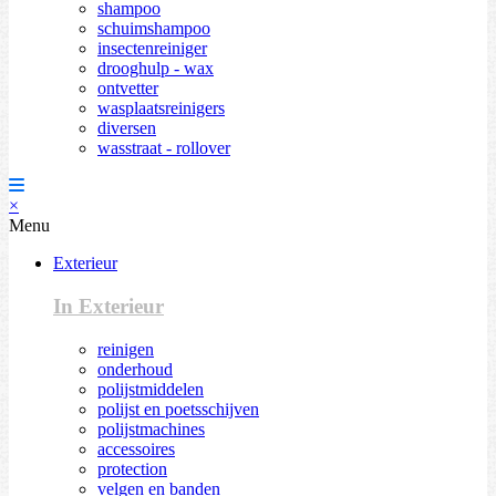
shampoo
schuimshampoo
insectenreiniger
drooghulp - wax
ontvetter
wasplaatsreinigers
diversen
wasstraat - rollover
×
Menu
Exterieur
In Exterieur
reinigen
onderhoud
polijstmiddelen
polijst en poetsschijven
polijstmachines
accessoires
protection
velgen en banden