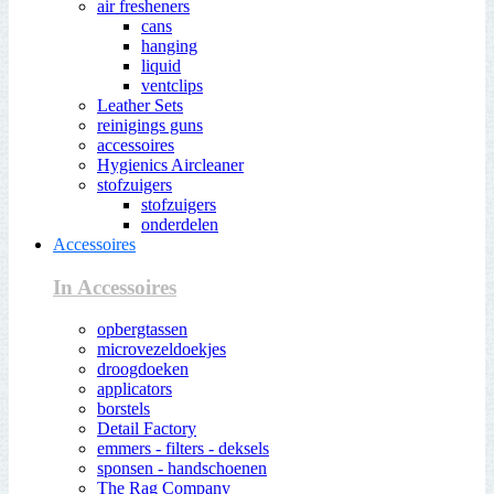
air fresheners
cans
hanging
liquid
ventclips
Leather Sets
reinigings guns
accessoires
Hygienics Aircleaner
stofzuigers
stofzuigers
onderdelen
Accessoires
In Accessoires
opbergtassen
microvezeldoekjes
droogdoeken
applicators
borstels
Detail Factory
emmers - filters - deksels
sponsen - handschoenen
The Rag Company