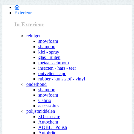
Exterieur
In Exterieur
reinigen
snowfoam
shampoo
klei - spray
glas - ruiten
metaal - chroom
insecten - hars - teer
ontvetten - apc
rubber - kunststof - vinyl
onderhoud
shampoo
snowfoam
Cabrio
accessoires
polijstmiddelen
3D car care
Autochem
ADBL - Polish
Autobrite