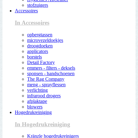
stofzuigers
Accessoires
In Accessoires
opbergtassen
microvezeldoekjes
droogdoeken
applicators
borstels
Detail Factory
emmers - filters - deksels
sponsen - handschoenen
The Rag Company
meng - sprayflessen
verlichting
infrarood drogers
afplaktape
blowers
Hogedrukreiniging
In Hogedrukreiniging
Kränzle hogedrukreinigers