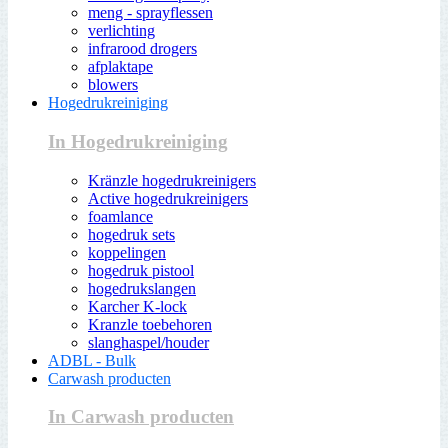
meng - sprayflessen
verlichting
infrarood drogers
afplaktape
blowers
Hogedrukreiniging
In Hogedrukreiniging
Kränzle hogedrukreinigers
Active hogedrukreinigers
foamlance
hogedruk sets
koppelingen
hogedruk pistool
hogedrukslangen
Karcher K-lock
Kranzle toebehoren
slanghaspel/houder
ADBL - Bulk
Carwash producten
In Carwash producten