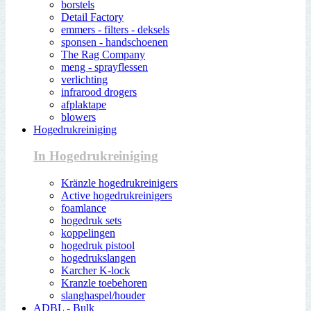
borstels
Detail Factory
emmers - filters - deksels
sponsen - handschoenen
The Rag Company
meng - sprayflessen
verlichting
infrarood drogers
afplaktape
blowers
Hogedrukreiniging
In Hogedrukreiniging
Kränzle hogedrukreinigers
Active hogedrukreinigers
foamlance
hogedruk sets
koppelingen
hogedruk pistool
hogedrukslangen
Karcher K-lock
Kranzle toebehoren
slanghaspel/houder
ADBL - Bulk