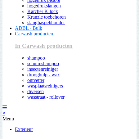
hogedruk pistool
hogedrukslangen
Karcher K-lock
Kranzle toebehoren
slanghaspel/houder
ADBL - Bulk
Carwash producten
In Carwash producten
shampoo
schuimshampoo
insectenreiniger
drooghulp - wax
ontvetter
wasplaatsreinigers
diversen
wasstraat - rollover
×
Menu
Exterieur