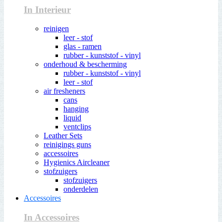
In Interieur
reinigen
leer - stof
glas - ramen
rubber - kunststof - vinyl
onderhoud & bescherming
rubber - kunststof - vinyl
leer - stof
air fresheners
cans
hanging
liquid
ventclips
Leather Sets
reinigings guns
accessoires
Hygienics Aircleaner
stofzuigers
stofzuigers
onderdelen
Accessoires
In Accessoires