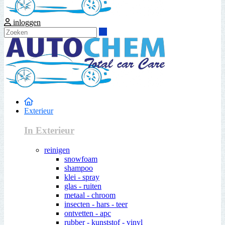
inloggen
Zoeken
Exterieur
In Exterieur
reinigen
snowfoam
shampoo
klei - spray
glas - ruiten
metaal - chroom
insecten - hars - teer
ontvetten - apc
rubber - kunststof - vinyl