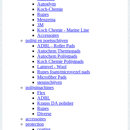
Autoglym
Koch-Chemie
Rupes
Menzerna
3M
Koch Chemie - Marine Line
Accessoires
polijst en poetsschijven
ADBL - Roller Pads
Autochem Thermopads
Autochem Polijstpads
Koch Chemie Polijstpads
Lamsvel - Wool
Rupes foam/microvezel pads
Microfiber Pads
steunschijven
polijstmachines
Flex
ADBL
Krauss DA polisher
Rupes
Diverse
accessoires
protection
coating