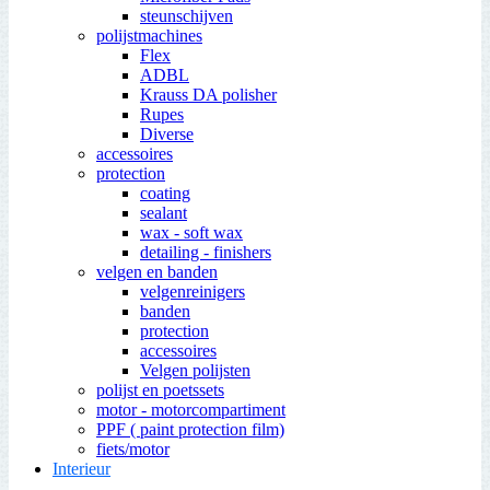
steunschijven
polijstmachines
Flex
ADBL
Krauss DA polisher
Rupes
Diverse
accessoires
protection
coating
sealant
wax - soft wax
detailing - finishers
velgen en banden
velgenreinigers
banden
protection
accessoires
Velgen polijsten
polijst en poetssets
motor - motorcompartiment
PPF ( paint protection film)
fiets/motor
Interieur