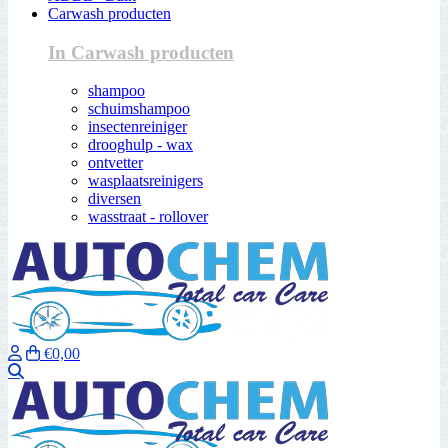
Carwash producten
In Carwash producten
shampoo
schuimshampoo
insectenreiniger
drooghulp - wax
ontvetter
wasplaatsreinigers
diversen
wasstraat - rollover
€0,00
Zoeken