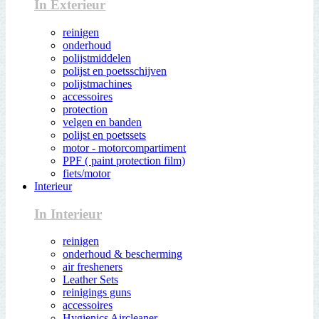
In Exterieur
reinigen
onderhoud
polijstmiddelen
polijst en poetsschijven
polijstmachines
accessoires
protection
velgen en banden
polijst en poetssets
motor - motorcompartiment
PPF ( paint protection film)
fiets/motor
Interieur
In Interieur
reinigen
onderhoud & bescherming
air fresheners
Leather Sets
reinigings guns
accessoires
Hygienics Aircleaner