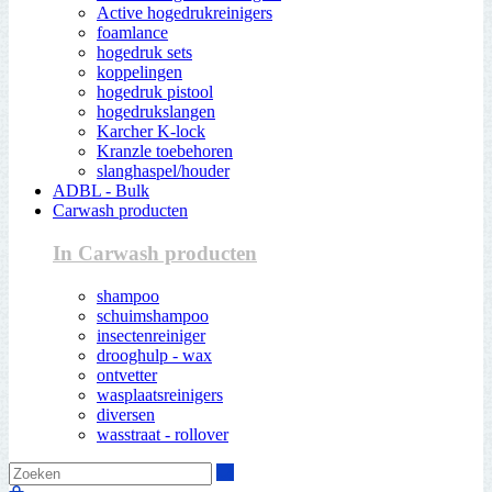
Active hogedrukreinigers
foamlance
hogedruk sets
koppelingen
hogedruk pistool
hogedrukslangen
Karcher K-lock
Kranzle toebehoren
slanghaspel/houder
ADBL - Bulk
Carwash producten
In Carwash producten
shampoo
schuimshampoo
insectenreiniger
drooghulp - wax
ontvetter
wasplaatsreinigers
diversen
wasstraat - rollover
Zoeken