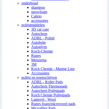
onderhoud
shampoo
snowfoam
Cabrio
accessoires
polijstmiddelen
3D car care
Autochem
ADBL - Polish
Autobrite
Autoglym
Koch-Chemie
Rupes
Menzerna
3M
Koch Chemie - Marine Line
Accessoires
polijst en poetsschijven
ADBL - Roller Pads
Autochem Thermopads
Autochem Polijstpads
Koch Chemie Polijstpads
Lamsvel - Wool
Rupes foam/microvezel pads
Microfiber Pads