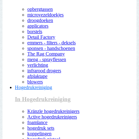
opbergtassen
microvezeldoekjes
droogdoeken
applicators
borstels
Detail Factory
emmers - filters - deksels
sponsen - handschoenen
The Rag Company
meng - sprayflessen
verlichting
infrarood drogers
afplaktape
blowers
Hogedrukreiniging
In Hogedrukreiniging
Kränzle hogedrukreinigers
Active hogedrukreinigers
foamlance
hogedruk sets
koppelingen