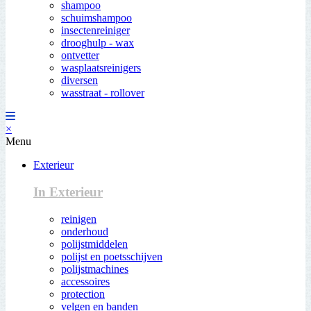
shampoo
schuimshampoo
insectenreiniger
drooghulp - wax
ontvetter
wasplaatsreinigers
diversen
wasstraat - rollover
×
Menu
Exterieur
In Exterieur
reinigen
onderhoud
polijstmiddelen
polijst en poetsschijven
polijstmachines
accessoires
protection
velgen en banden