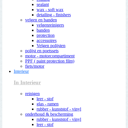
sealant
wax - soft wax
detailing - finishers
velgen en banden
velgenreinigers
banden
protection
accessoires
Velgen polijsten
polijst en poetssets
motor - motorcompartiment
PPF ( paint protection film)
fiets/motor
Interieur
In Interieur
reinigen
leer - stof
glas - ramen
rubber - kunststof - vinyl
onderhoud & bescherming
rubber - kunststof - vinyl
leer - stof