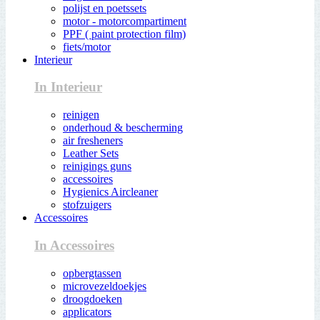
polijst en poetssets
motor - motorcompartiment
PPF ( paint protection film)
fiets/motor
Interieur
In Interieur
reinigen
onderhoud & bescherming
air fresheners
Leather Sets
reinigings guns
accessoires
Hygienics Aircleaner
stofzuigers
Accessoires
In Accessoires
opbergtassen
microvezeldoekjes
droogdoeken
applicators