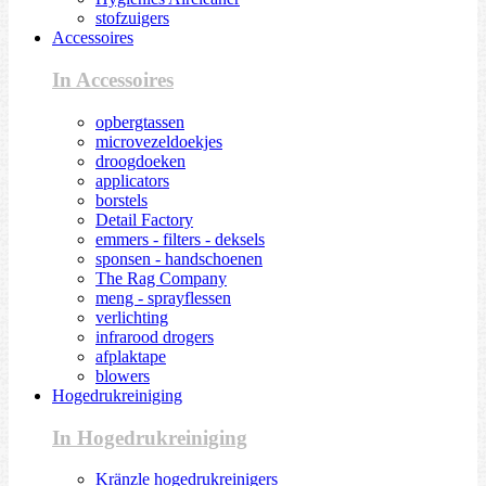
stofzuigers
Accessoires
In Accessoires
opbergtassen
microvezeldoekjes
droogdoeken
applicators
borstels
Detail Factory
emmers - filters - deksels
sponsen - handschoenen
The Rag Company
meng - sprayflessen
verlichting
infrarood drogers
afplaktape
blowers
Hogedrukreiniging
In Hogedrukreiniging
Kränzle hogedrukreinigers