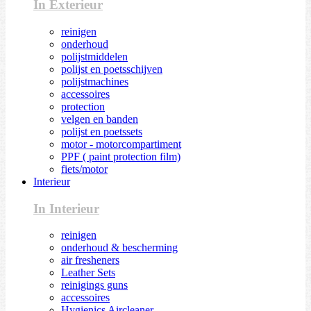
In Exterieur
reinigen
onderhoud
polijstmiddelen
polijst en poetsschijven
polijstmachines
accessoires
protection
velgen en banden
polijst en poetssets
motor - motorcompartiment
PPF ( paint protection film)
fiets/motor
Interieur
In Interieur
reinigen
onderhoud & bescherming
air fresheners
Leather Sets
reinigings guns
accessoires
Hygienics Aircleaner