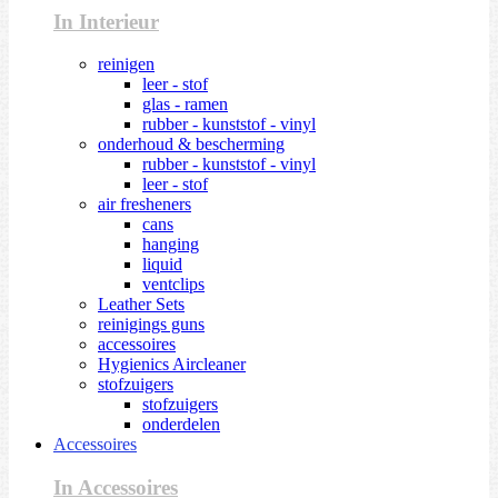
In Interieur
reinigen
leer - stof
glas - ramen
rubber - kunststof - vinyl
onderhoud & bescherming
rubber - kunststof - vinyl
leer - stof
air fresheners
cans
hanging
liquid
ventclips
Leather Sets
reinigings guns
accessoires
Hygienics Aircleaner
stofzuigers
stofzuigers
onderdelen
Accessoires
In Accessoires