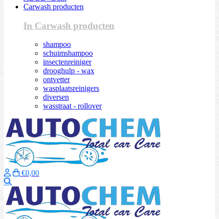
Carwash producten
In Carwash producten
shampoo
schuimshampoo
insectenreiniger
drooghulp - wax
ontvetter
wasplaatsreinigers
diversen
wasstraat - rollover
€0,00
Zoeken