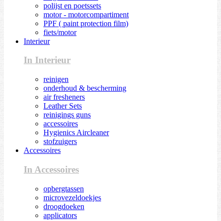
polijst en poetssets
motor - motorcompartiment
PPF ( paint protection film)
fiets/motor
Interieur
In Interieur
reinigen
onderhoud & bescherming
air fresheners
Leather Sets
reinigings guns
accessoires
Hygienics Aircleaner
stofzuigers
Accessoires
In Accessoires
opbergtassen
microvezeldoekjes
droogdoeken
applicators