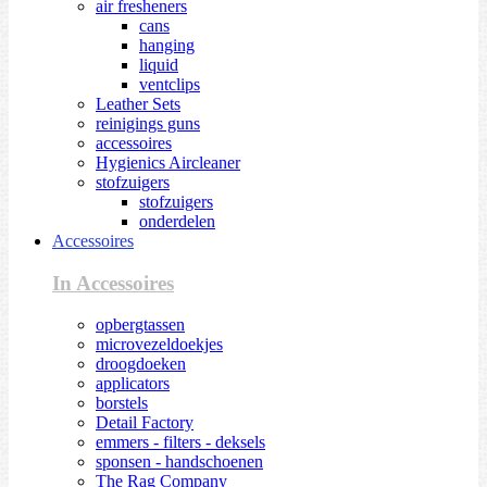
air fresheners
cans
hanging
liquid
ventclips
Leather Sets
reinigings guns
accessoires
Hygienics Aircleaner
stofzuigers
stofzuigers
onderdelen
Accessoires
In Accessoires
opbergtassen
microvezeldoekjes
droogdoeken
applicators
borstels
Detail Factory
emmers - filters - deksels
sponsen - handschoenen
The Rag Company