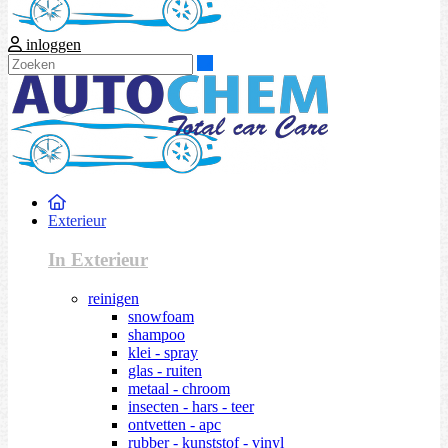
inloggen
Zoeken
Exterieur
In Exterieur
reinigen
snowfoam
shampoo
klei - spray
glas - ruiten
metaal - chroom
insecten - hars - teer
ontvetten - apc
rubber - kunststof - vinyl