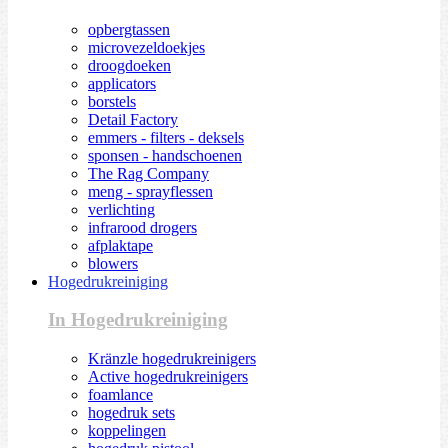
opbergtassen
microvezeldoekjes
droogdoeken
applicators
borstels
Detail Factory
emmers - filters - deksels
sponsen - handschoenen
The Rag Company
meng - sprayflessen
verlichting
infrarood drogers
afplaktape
blowers
Hogedrukreiniging
In Hogedrukreiniging
Kränzle hogedrukreinigers
Active hogedrukreinigers
foamlance
hogedruk sets
koppelingen