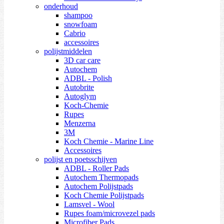
onderhoud
shampoo
snowfoam
Cabrio
accessoires
polijstmiddelen
3D car care
Autochem
ADBL - Polish
Autobrite
Autoglym
Koch-Chemie
Rupes
Menzerna
3M
Koch Chemie - Marine Line
Accessoires
polijst en poetsschijven
ADBL - Roller Pads
Autochem Thermopads
Autochem Polijstpads
Koch Chemie Polijstpads
Lamsvel - Wool
Rupes foam/microvezel pads
Microfiber Pads