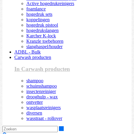
Active hogedrukreinigers
foamlance
hogedruk sets
koppelingen
hogedruk pistool
hogedrukslangen
Karcher K-lock
Kranzle toebehoren
slanghaspel/houder
ADBL - Bulk
Carwash producten
In Carwash producten
shampoo
schuimshampoo
insectenreiniger
drooghulp - wax
ontvetter
wasplaatsreinigers
diversen
wasstraat - rollover
Zoeken