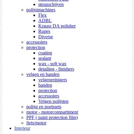
steunschijven
polijstmachines
Flex
ADBL
Krauss DA polisher
Rupes
Diverse
accessoires
protection
coating
sealant
wax - soft wax
detailing - finishers
velgen en banden
velgenreinigers
banden
protection
accessoires
Velgen polijsten
polijst en poetssets
motor - motorcompartiment
PPF ( paint protection film)
fiets/motor
Interieur