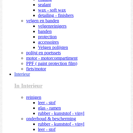
sealant
wax - soft wax
detailing - finishers
velgen en banden
velgenreinigers
banden
protection
accessoires
Velgen polijsten
polijst en poetssets
motor - motorcompartiment
PPF ( paint protection film)
fiets/motor
Interieur
In Interieur
reinigen
leer - stof
glas - ramen
rubber - kunststof - vinyl
onderhoud & bescherming
rubber - kunststof - vinyl
leer - stof