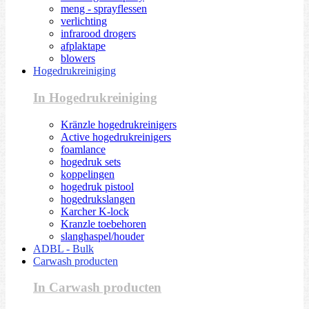
meng - sprayflessen
verlichting
infrarood drogers
afplaktape
blowers
Hogedrukreiniging
In Hogedrukreiniging
Kränzle hogedrukreinigers
Active hogedrukreinigers
foamlance
hogedruk sets
koppelingen
hogedruk pistool
hogedrukslangen
Karcher K-lock
Kranzle toebehoren
slanghaspel/houder
ADBL - Bulk
Carwash producten
In Carwash producten