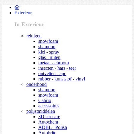
Exterieur
In Exterieur
reinigen
snowfoam
shampoo
klei - spray
glas - ruiten
metaal - chroom
insecten - hars - teer
ontvetten - apc
rubber - kunststof - vinyl
onderhoud
shampoo
snowfoam
Cabrio
accessoires
polijstmiddelen
3D car care
Autochem
ADBL - Polish
Autobrite