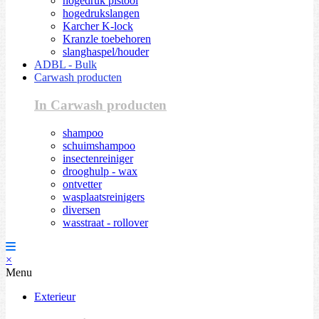
hogedruk pistool
hogedrukslangen
Karcher K-lock
Kranzle toebehoren
slanghaspel/houder
ADBL - Bulk
Carwash producten
In Carwash producten
shampoo
schuimshampoo
insectenreiniger
drooghulp - wax
ontvetter
wasplaatsreinigers
diversen
wasstraat - rollover
×
Menu
Exterieur