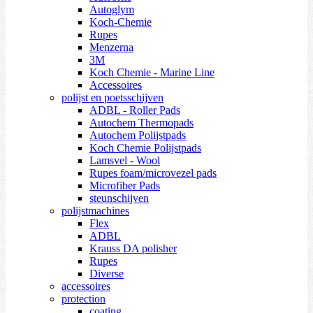
Autoglym
Koch-Chemie
Rupes
Menzerna
3M
Koch Chemie - Marine Line
Accessoires
polijst en poetsschijven
ADBL - Roller Pads
Autochem Thermopads
Autochem Polijstpads
Koch Chemie Polijstpads
Lamsvel - Wool
Rupes foam/microvezel pads
Microfiber Pads
steunschijven
polijstmachines
Flex
ADBL
Krauss DA polisher
Rupes
Diverse
accessoires
protection
coating