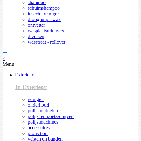
shampoo
schuimshampoo
insectenreiniger
drooghulp - wax
ontvetter
wasplaatsreinigers
diversen
wasstraat - rollover
×
Menu
Exterieur
In Exterieur
reinigen
onderhoud
polijstmiddelen
polijst en poetsschijven
polijstmachines
accessoires
protection
velgen en banden