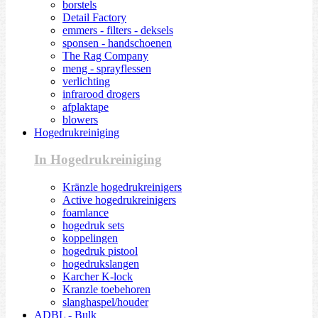
borstels
Detail Factory
emmers - filters - deksels
sponsen - handschoenen
The Rag Company
meng - sprayflessen
verlichting
infrarood drogers
afplaktape
blowers
Hogedrukreiniging
In Hogedrukreiniging
Kränzle hogedrukreinigers
Active hogedrukreinigers
foamlance
hogedruk sets
koppelingen
hogedruk pistool
hogedrukslangen
Karcher K-lock
Kranzle toebehoren
slanghaspel/houder
ADBL - Bulk