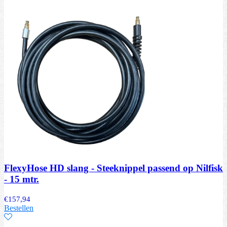
FlexyHose HD slang - Steeknippel passend op Nilfisk
- 15 mtr.
€
157,94
Bestellen