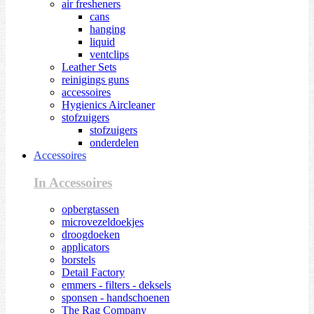
air fresheners
cans
hanging
liquid
ventclips
Leather Sets
reinigings guns
accessoires
Hygienics Aircleaner
stofzuigers
stofzuigers
onderdelen
Accessoires
In Accessoires
opbergtassen
microvezeldoekjes
droogdoeken
applicators
borstels
Detail Factory
emmers - filters - deksels
sponsen - handschoenen
The Rag Company