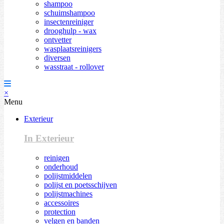
shampoo
schuimshampoo
insectenreiniger
drooghulp - wax
ontvetter
wasplaatsreinigers
diversen
wasstraat - rollover
×
Menu
Exterieur
In Exterieur
reinigen
onderhoud
polijstmiddelen
polijst en poetsschijven
polijstmachines
accessoires
protection
velgen en banden