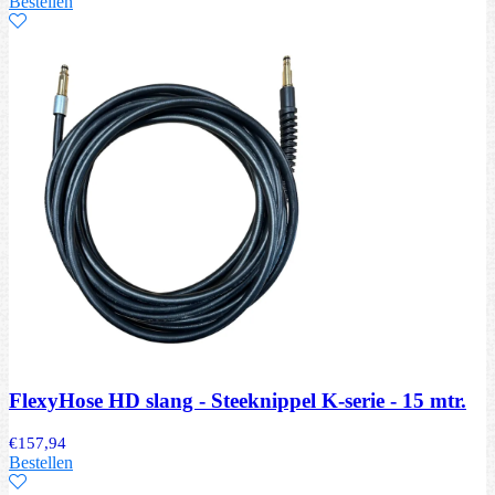
Bestellen
FlexyHose HD slang - Steeknippel K-serie - 15 mtr.
€
157,94
Bestellen