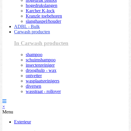
hogedruk pistool
hogedrukslangen
Karcher K-lock
Kranzle toebehoren
slanghaspel/houder
ADBL - Bulk
Carwash producten
In Carwash producten
shampoo
schuimshampoo
insectenreiniger
drooghulp - wax
ontvetter
wasplaatsreinigers
diversen
wasstraat - rollover
×
Menu
Exterieur