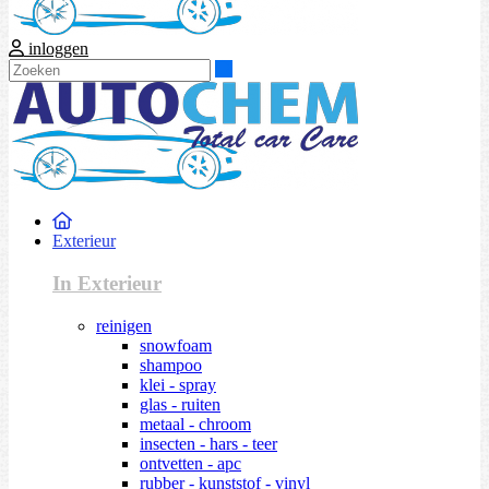
inloggen
Zoeken
Exterieur
In Exterieur
reinigen
snowfoam
shampoo
klei - spray
glas - ruiten
metaal - chroom
insecten - hars - teer
ontvetten - apc
rubber - kunststof - vinyl