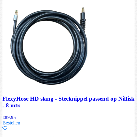
FlexyHose HD slang - Steeknippel passend op Nilfisk
- 8 mtr.
€
89,95
Bestellen