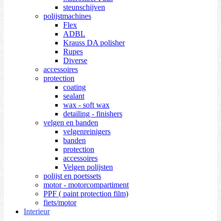
steunschijven
polijstmachines
Flex
ADBL
Krauss DA polisher
Rupes
Diverse
accessoires
protection
coating
sealant
wax - soft wax
detailing - finishers
velgen en banden
velgenreinigers
banden
protection
accessoires
Velgen polijsten
polijst en poetssets
motor - motorcompartiment
PPF ( paint protection film)
fiets/motor
Interieur