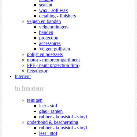
sealant
wax - soft wax
detailing - finishers
velgen en banden
velgenreinigers
banden
protection
accessoires
Velgen polijsten
polijst en poetssets
motor - motorcompartiment
PPF ( paint protection film)
fiets/motor
Interieur
In Interieur
reinigen
leer - stof
glas - ramen
rubber - kunststof - vinyl
onderhoud & bescherming
rubber - kunststof - vinyl
leer - stof