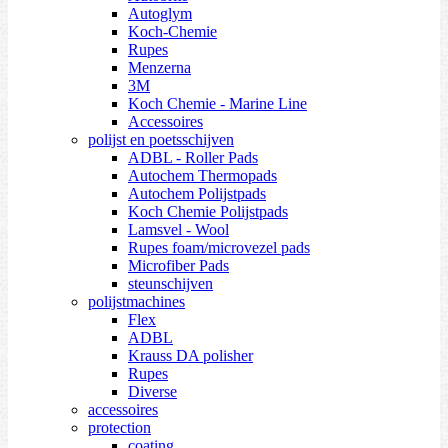
Autoglym
Koch-Chemie
Rupes
Menzerna
3M
Koch Chemie - Marine Line
Accessoires
polijst en poetsschijven
ADBL - Roller Pads
Autochem Thermopads
Autochem Polijstpads
Koch Chemie Polijstpads
Lamsvel - Wool
Rupes foam/microvezel pads
Microfiber Pads
steunschijven
polijstmachines
Flex
ADBL
Krauss DA polisher
Rupes
Diverse
accessoires
protection
coating