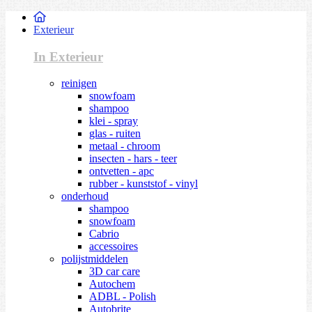
Exterieur
In Exterieur
reinigen
snowfoam
shampoo
klei - spray
glas - ruiten
metaal - chroom
insecten - hars - teer
ontvetten - apc
rubber - kunststof - vinyl
onderhoud
shampoo
snowfoam
Cabrio
accessoires
polijstmiddelen
3D car care
Autochem
ADBL - Polish
Autobrite