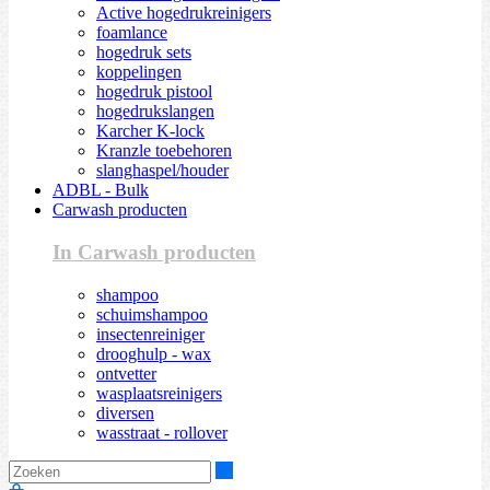
Active hogedrukreinigers
foamlance
hogedruk sets
koppelingen
hogedruk pistool
hogedrukslangen
Karcher K-lock
Kranzle toebehoren
slanghaspel/houder
ADBL - Bulk
Carwash producten
In Carwash producten
shampoo
schuimshampoo
insectenreiniger
drooghulp - wax
ontvetter
wasplaatsreinigers
diversen
wasstraat - rollover
Zoeken