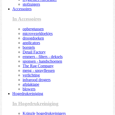
stofzuigers
Accessoires
In Accessoires
opbergtassen
microvezeldoekjes
droogdoeken
applicators
borstels
Detail Factory
emmers - filters - deksels
sponsen - handschoenen
The Rag Company
meng - sprayflessen
verlichting
infrarood drogers
afplaktape
blowers
Hogedrukreiniging
In Hogedrukreiniging
Kränzle hogedrukreinigers