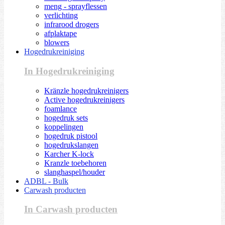
meng - sprayflessen
verlichting
infrarood drogers
afplaktape
blowers
Hogedrukreiniging
In Hogedrukreiniging
Kränzle hogedrukreinigers
Active hogedrukreinigers
foamlance
hogedruk sets
koppelingen
hogedruk pistool
hogedrukslangen
Karcher K-lock
Kranzle toebehoren
slanghaspel/houder
ADBL - Bulk
Carwash producten
In Carwash producten