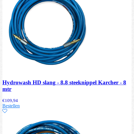
Hydrowash HD slang - 8.8 steeknippel Karcher - 8
mtr
€
109,94
Bestellen