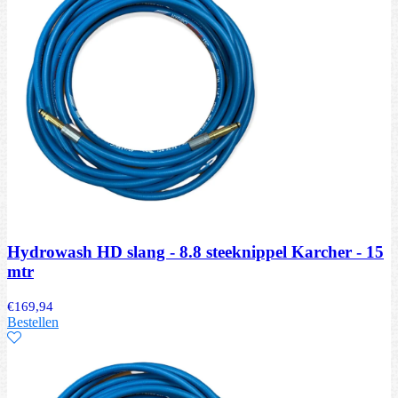
Hydrowash HD slang - 8.8 steeknippel Karcher - 15
mtr
€
169,94
Bestellen