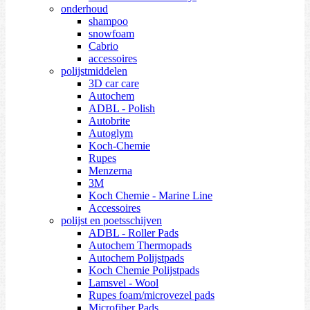
onderhoud
shampoo
snowfoam
Cabrio
accessoires
polijstmiddelen
3D car care
Autochem
ADBL - Polish
Autobrite
Autoglym
Koch-Chemie
Rupes
Menzerna
3M
Koch Chemie - Marine Line
Accessoires
polijst en poetsschijven
ADBL - Roller Pads
Autochem Thermopads
Autochem Polijstpads
Koch Chemie Polijstpads
Lamsvel - Wool
Rupes foam/microvezel pads
Microfiber Pads