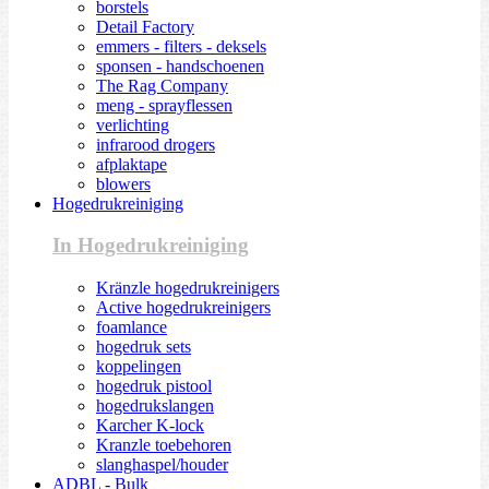
borstels
Detail Factory
emmers - filters - deksels
sponsen - handschoenen
The Rag Company
meng - sprayflessen
verlichting
infrarood drogers
afplaktape
blowers
Hogedrukreiniging
In Hogedrukreiniging
Kränzle hogedrukreinigers
Active hogedrukreinigers
foamlance
hogedruk sets
koppelingen
hogedruk pistool
hogedrukslangen
Karcher K-lock
Kranzle toebehoren
slanghaspel/houder
ADBL - Bulk