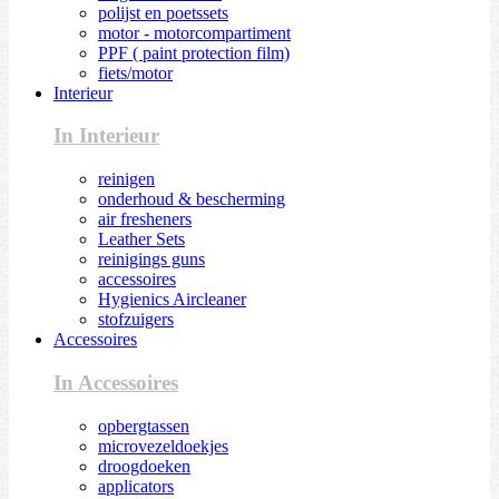
polijst en poetssets
motor - motorcompartiment
PPF ( paint protection film)
fiets/motor
Interieur
In Interieur
reinigen
onderhoud & bescherming
air fresheners
Leather Sets
reinigings guns
accessoires
Hygienics Aircleaner
stofzuigers
Accessoires
In Accessoires
opbergtassen
microvezeldoekjes
droogdoeken
applicators