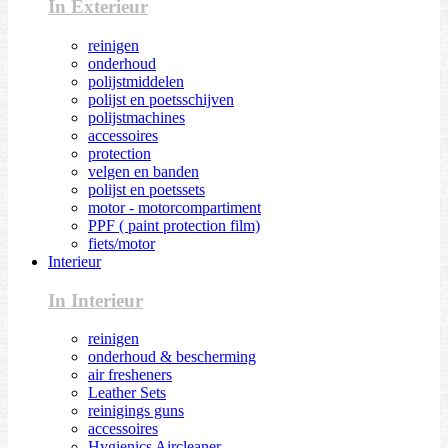
In Exterieur
reinigen
onderhoud
polijstmiddelen
polijst en poetsschijven
polijstmachines
accessoires
protection
velgen en banden
polijst en poetssets
motor - motorcompartiment
PPF ( paint protection film)
fiets/motor
Interieur
In Interieur
reinigen
onderhoud & bescherming
air fresheners
Leather Sets
reinigings guns
accessoires
Hygienics Aircleaner