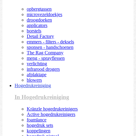
opbergtassen
microvezeldoekjes
droogdoeken
applicators
borstels
Detail Factory
emmers - filters - deksels
sponsen - handschoenen
The Rag Company
meng - sprayflessen
verlichting
infrarood drogers
afplaktape
blowers
Hogedrukreiniging
In Hogedrukreiniging
Kränzle hogedrukreinigers
Active hogedrukreinigers
foamlance
hogedruk sets
koppelingen