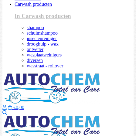
Carwash producten
In Carwash producten
shampoo
schuimshampoo
insectenreiniger
drooghulp - wax
ontvetter
wasplaatsreinigers
diversen
wasstraat - rollover
€0,00
Zoeken