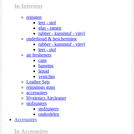
In Interieur
reinigen
leer - stof
glas - ramen
rubber - kunststof - vinyl
onderhoud & bescherming
rubber - kunststof - vinyl
leer - stof
air fresheners
cans
hanging
liquid
ventclips
Leather Sets
reinigings guns
accessoires
Hygienics Aircleaner
stofzuigers
stofzuigers
onderdelen
Accessoires
In Accessoires