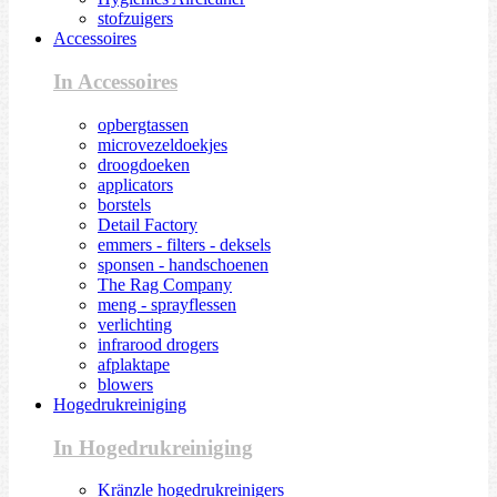
stofzuigers
Accessoires
In Accessoires
opbergtassen
microvezeldoekjes
droogdoeken
applicators
borstels
Detail Factory
emmers - filters - deksels
sponsen - handschoenen
The Rag Company
meng - sprayflessen
verlichting
infrarood drogers
afplaktape
blowers
Hogedrukreiniging
In Hogedrukreiniging
Kränzle hogedrukreinigers