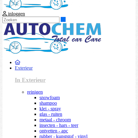
inloggen
Zoeken
Exterieur
In Exterieur
reinigen
snowfoam
shampoo
klei - spray
glas - ruiten
metaal - chroom
insecten - hars - teer
ontvetten - apc
rubber - kunststof - vinyl