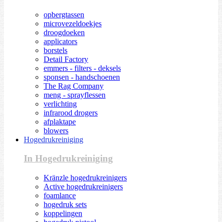
opbergtassen
microvezeldoekjes
droogdoeken
applicators
borstels
Detail Factory
emmers - filters - deksels
sponsen - handschoenen
The Rag Company
meng - sprayflessen
verlichting
infrarood drogers
afplaktape
blowers
Hogedrukreiniging
In Hogedrukreiniging
Kränzle hogedrukreinigers
Active hogedrukreinigers
foamlance
hogedruk sets
koppelingen