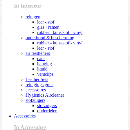
In Interieur
reinigen
leer - stof
glas - ramen
rubber - kunststof - vinyl
onderhoud & bescherming
rubber - kunststof - vinyl
leer - stof
air fresheners
cans
hanging
liquid
ventclips
Leather Sets
reinigings guns
accessoires
Hygienics Aircleaner
stofzuigers
stofzuigers
onderdelen
Accessoires
In Accessoires