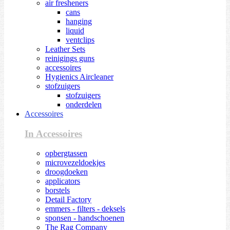
air fresheners
cans
hanging
liquid
ventclips
Leather Sets
reinigings guns
accessoires
Hygienics Aircleaner
stofzuigers
stofzuigers
onderdelen
Accessoires
In Accessoires
opbergtassen
microvezeldoekjes
droogdoeken
applicators
borstels
Detail Factory
emmers - filters - deksels
sponsen - handschoenen
The Rag Company