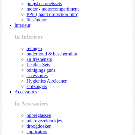
polijst en poetssets
motor - motorcompartiment
PPF ( paint protection film)
fiets/motor
Interieur
In Interieur
reinigen
onderhoud & bescherming
air fresheners
Leather Sets
reinigings guns
accessoires
Hygienics Aircleaner
stofzuigers
Accessoires
In Accessoires
opbergtassen
microvezeldoekjes
droogdoeken
applicators