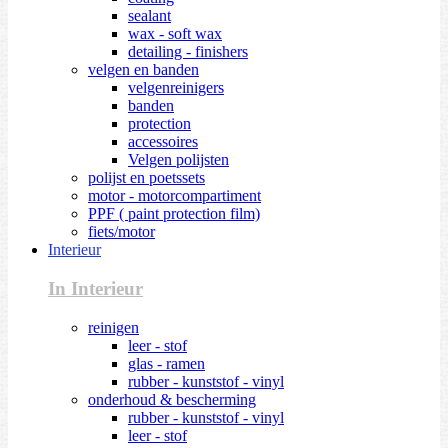
sealant
wax - soft wax
detailing - finishers
velgen en banden
velgenreinigers
banden
protection
accessoires
Velgen polijsten
polijst en poetssets
motor - motorcompartiment
PPF ( paint protection film)
fiets/motor
Interieur
In Interieur
reinigen
leer - stof
glas - ramen
rubber - kunststof - vinyl
onderhoud & bescherming
rubber - kunststof - vinyl
leer - stof