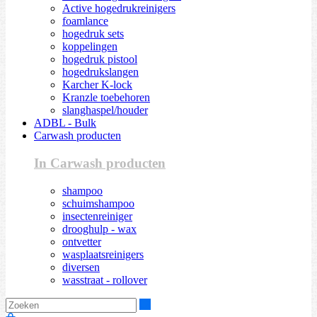
Active hogedrukreinigers
foamlance
hogedruk sets
koppelingen
hogedruk pistool
hogedrukslangen
Karcher K-lock
Kranzle toebehoren
slanghaspel/houder
ADBL - Bulk
Carwash producten
In Carwash producten
shampoo
schuimshampoo
insectenreiniger
drooghulp - wax
ontvetter
wasplaatsreinigers
diversen
wasstraat - rollover
Zoeken