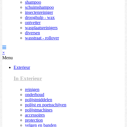
shampoo
schuimshampoo
insectenreiniger
drooghulp - wax
ontvetter
wasplaatsreinigers
diversen
wasstraat - rollover
×
Menu
Exterieur
In Exterieur
reinigen
onderhoud
polijstmiddelen
polijst en poetsschijven
polijstmachines
accessoires
protection
velgen en banden