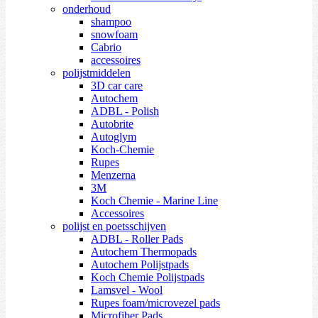
onderhoud
shampoo
snowfoam
Cabrio
accessoires
polijstmiddelen
3D car care
Autochem
ADBL - Polish
Autobrite
Autoglym
Koch-Chemie
Rupes
Menzerna
3M
Koch Chemie - Marine Line
Accessoires
polijst en poetsschijven
ADBL - Roller Pads
Autochem Thermopads
Autochem Polijstpads
Koch Chemie Polijstpads
Lamsvel - Wool
Rupes foam/microvezel pads
Microfiber Pads