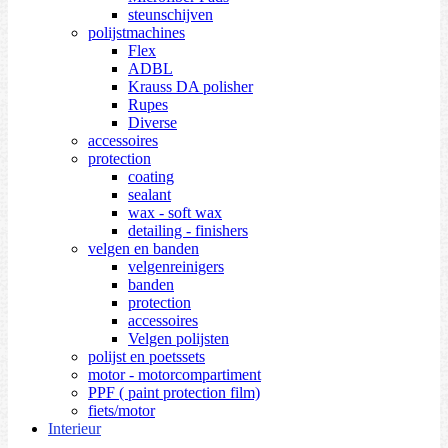
steunschijven
polijstmachines
Flex
ADBL
Krauss DA polisher
Rupes
Diverse
accessoires
protection
coating
sealant
wax - soft wax
detailing - finishers
velgen en banden
velgenreinigers
banden
protection
accessoires
Velgen polijsten
polijst en poetssets
motor - motorcompartiment
PPF ( paint protection film)
fiets/motor
Interieur