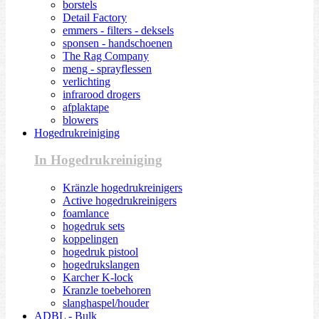
borstels
Detail Factory
emmers - filters - deksels
sponsen - handschoenen
The Rag Company
meng - sprayflessen
verlichting
infrarood drogers
afplaktape
blowers
Hogedrukreiniging
In Hogedrukreiniging
Kränzle hogedrukreinigers
Active hogedrukreinigers
foamlance
hogedruk sets
koppelingen
hogedruk pistool
hogedrukslangen
Karcher K-lock
Kranzle toebehoren
slanghaspel/houder
ADBL - Bulk