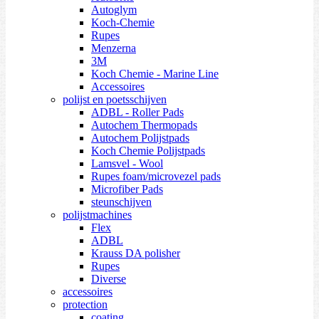
Autoglym
Koch-Chemie
Rupes
Menzerna
3M
Koch Chemie - Marine Line
Accessoires
polijst en poetsschijven
ADBL - Roller Pads
Autochem Thermopads
Autochem Polijstpads
Koch Chemie Polijstpads
Lamsvel - Wool
Rupes foam/microvezel pads
Microfiber Pads
steunschijven
polijstmachines
Flex
ADBL
Krauss DA polisher
Rupes
Diverse
accessoires
protection
coating