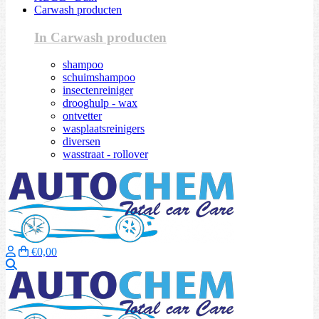
Carwash producten
In Carwash producten
shampoo
schuimshampoo
insectenreiniger
drooghulp - wax
ontvetter
wasplaatsreinigers
diversen
wasstraat - rollover
€0,00
Zoeken