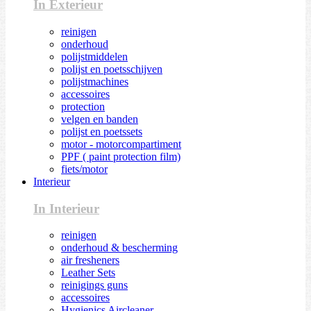
In Exterieur
reinigen
onderhoud
polijstmiddelen
polijst en poetsschijven
polijstmachines
accessoires
protection
velgen en banden
polijst en poetssets
motor - motorcompartiment
PPF ( paint protection film)
fiets/motor
Interieur
In Interieur
reinigen
onderhoud & bescherming
air fresheners
Leather Sets
reinigings guns
accessoires
Hygienics Aircleaner