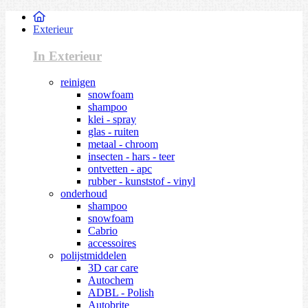
Exterieur
In Exterieur
reinigen
snowfoam
shampoo
klei - spray
glas - ruiten
metaal - chroom
insecten - hars - teer
ontvetten - apc
rubber - kunststof - vinyl
onderhoud
shampoo
snowfoam
Cabrio
accessoires
polijstmiddelen
3D car care
Autochem
ADBL - Polish
Autobrite