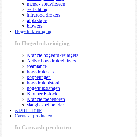
meng - sprayflessen
verlichting
infrarood drogers
afplaktape
blowers
Hogedrukreiniging
In Hogedrukreiniging
Kränzle hogedrukreinigers
Active hogedrukreinigers
foamlance
hogedruk sets
koppelingen
hogedruk pistool
hogedrukslangen
Karcher K-lock
Kranzle toebehoren
slanghaspel/houder
ADBL - Bulk
Carwash producten
In Carwash producten