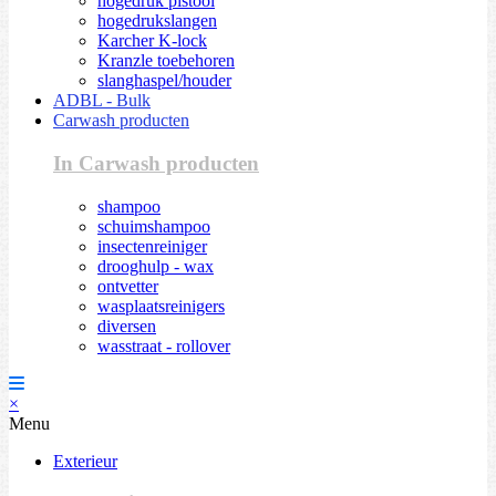
hogedruk pistool
hogedrukslangen
Karcher K-lock
Kranzle toebehoren
slanghaspel/houder
ADBL - Bulk
Carwash producten
In Carwash producten
shampoo
schuimshampoo
insectenreiniger
drooghulp - wax
ontvetter
wasplaatsreinigers
diversen
wasstraat - rollover
×
Menu
Exterieur