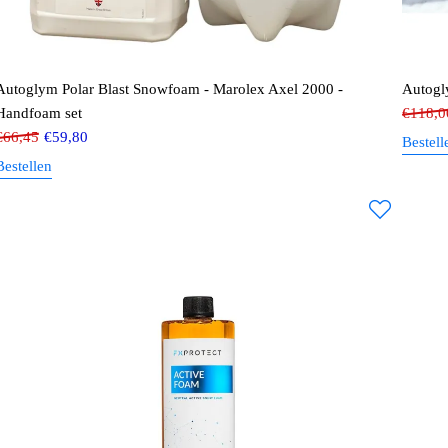
Autoglym Polar Blast Snowfoam - Marolex Axel 2000 -
Autogly
Handfoam set
€
118,0
€
66,45
€
59,80
Bestell
Bestellen