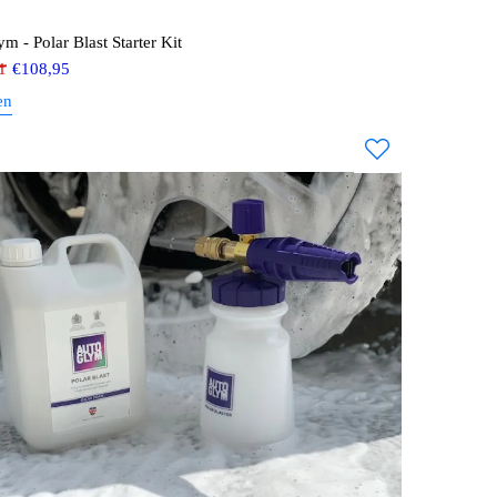
m - Polar Blast Starter Kit
1
€
108,95
en