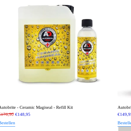
Autobrite - Ceramic Magiseal - Refill Kit
Autobri
€
176,90
€
148,95
€
149,9
Bestellen
Bestell