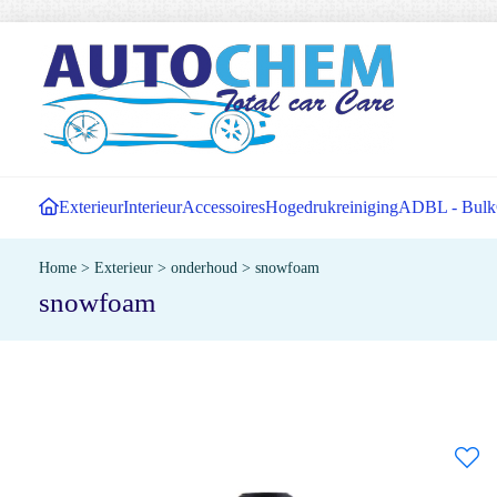
Exterieur
Interieur
Accessoires
Hogedrukreiniging
ADBL - Bulk
Home
>
Exterieur
>
onderhoud
>
snowfoam
snowfoam