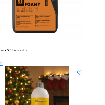
ar - S2 foamy 4.5 ltr.
en