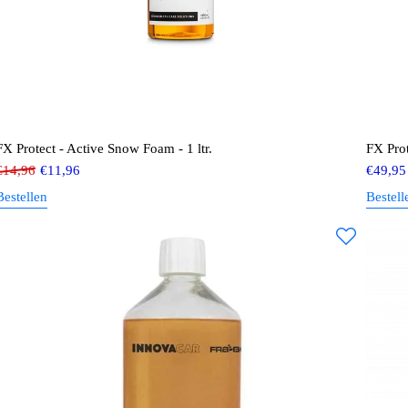
FX Protect - Active Snow Foam - 1 ltr.
FX Prot
€
14,96
€
11,96
€
49,95
Bestellen
Bestell