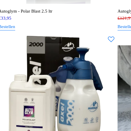
Autoglym - Polar Blast 2.5 ltr
Autogly
€
33,95
€
121,9
Bestellen
Bestell