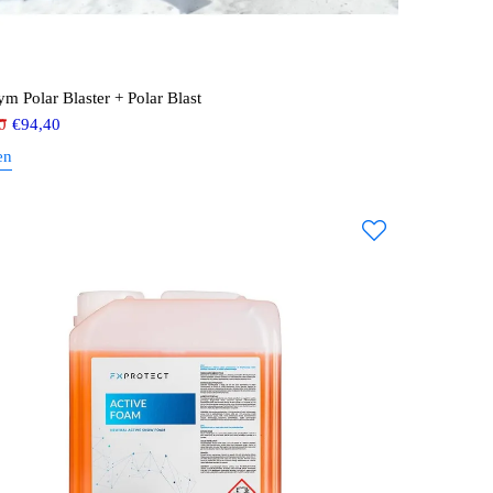
m Polar Blaster + Polar Blast
0
€
94,40
en