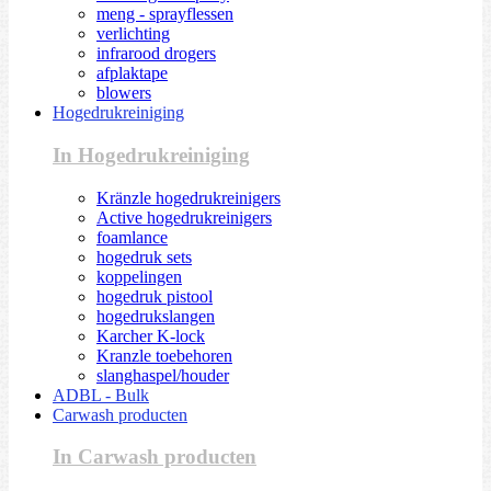
meng - sprayflessen
verlichting
infrarood drogers
afplaktape
blowers
Hogedrukreiniging
In Hogedrukreiniging
Kränzle hogedrukreinigers
Active hogedrukreinigers
foamlance
hogedruk sets
koppelingen
hogedruk pistool
hogedrukslangen
Karcher K-lock
Kranzle toebehoren
slanghaspel/houder
ADBL - Bulk
Carwash producten
In Carwash producten