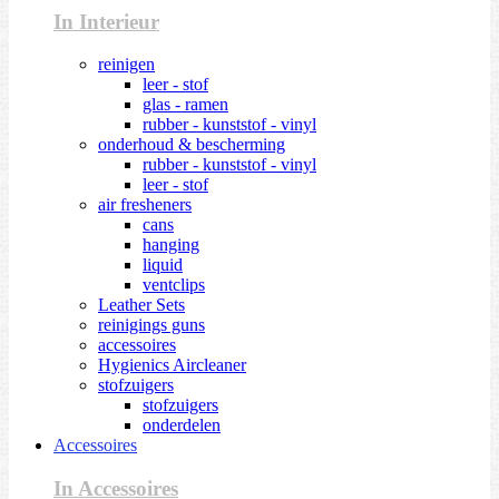
In Interieur
reinigen
leer - stof
glas - ramen
rubber - kunststof - vinyl
onderhoud & bescherming
rubber - kunststof - vinyl
leer - stof
air fresheners
cans
hanging
liquid
ventclips
Leather Sets
reinigings guns
accessoires
Hygienics Aircleaner
stofzuigers
stofzuigers
onderdelen
Accessoires
In Accessoires