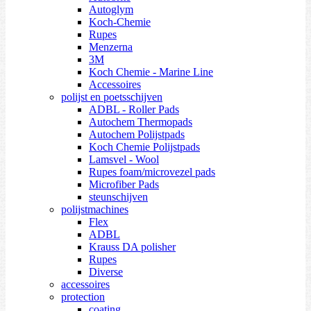
Autoglym
Koch-Chemie
Rupes
Menzerna
3M
Koch Chemie - Marine Line
Accessoires
polijst en poetsschijven
ADBL - Roller Pads
Autochem Thermopads
Autochem Polijstpads
Koch Chemie Polijstpads
Lamsvel - Wool
Rupes foam/microvezel pads
Microfiber Pads
steunschijven
polijstmachines
Flex
ADBL
Krauss DA polisher
Rupes
Diverse
accessoires
protection
coating