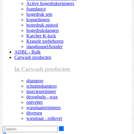
Active hogedrukreinigers
foamlance
hogedruk sets
koppelingen
hogedruk pistool
hogedrukslangen
Karcher K-lock
Kranzle toebehoren
slanghaspel/houder
ADBL - Bulk
Carwash producten
In Carwash producten
shampoo
schuimshampoo
insectenreiniger
drooghulp - wax
ontvetter
wasplaatsreinigers
diversen
wasstraat - rollover
Zoeken