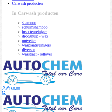
Carwash producten
In Carwash producten
shampoo
schuimshampoo
insectenreiniger
drooghulp - wax
ontvetter
wasplaatsreinigers
diversen
wasstraat - rollover
€0,00
Zoeken