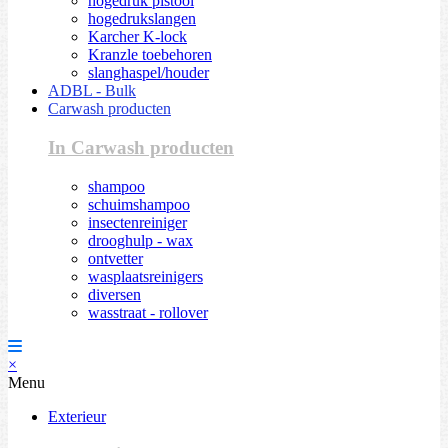
hogedruk pistool
hogedrukslangen
Karcher K-lock
Kranzle toebehoren
slanghaspel/houder
ADBL - Bulk
Carwash producten
In Carwash producten
shampoo
schuimshampoo
insectenreiniger
drooghulp - wax
ontvetter
wasplaatsreinigers
diversen
wasstraat - rollover
×
Menu
Exterieur