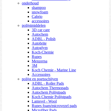
onderhoud
shampoo
snowfoam
Cabrio
accessoires
polijstmiddelen
3D car care
Autochem
ADBL - Polish
Autobrite
Autoglym
Koch-Chemie
Rupes
Menzerna
3M
Koch Chemie - Marine Line
Accessoires
polijst en poetsschijven
ADBL - Roller Pads
Autochem Thermopads
Autochem Polijstpads
Koch Chemie Polijstpads
Lamsvel - Wool
Rupes foam/microvezel pads
Microfiber Pads