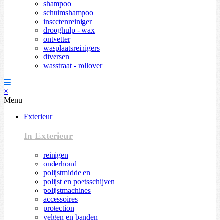
shampoo
schuimshampoo
insectenreiniger
drooghulp - wax
ontvetter
wasplaatsreinigers
diversen
wasstraat - rollover
×
Menu
Exterieur
In Exterieur
reinigen
onderhoud
polijstmiddelen
polijst en poetsschijven
polijstmachines
accessoires
protection
velgen en banden