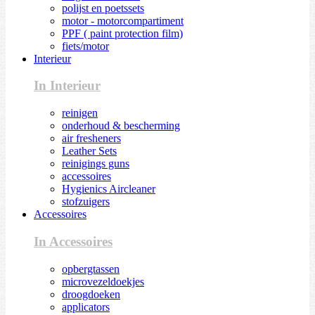
polijst en poetssets
motor - motorcompartiment
PPF ( paint protection film)
fiets/motor
Interieur
In Interieur
reinigen
onderhoud & bescherming
air fresheners
Leather Sets
reinigings guns
accessoires
Hygienics Aircleaner
stofzuigers
Accessoires
In Accessoires
opbergtassen
microvezeldoekjes
droogdoeken
applicators