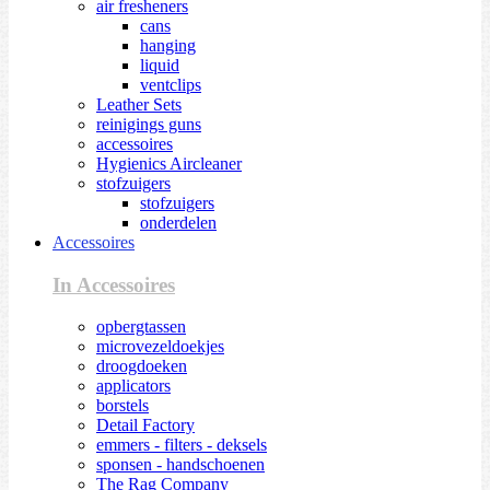
air fresheners
cans
hanging
liquid
ventclips
Leather Sets
reinigings guns
accessoires
Hygienics Aircleaner
stofzuigers
stofzuigers
onderdelen
Accessoires
In Accessoires
opbergtassen
microvezeldoekjes
droogdoeken
applicators
borstels
Detail Factory
emmers - filters - deksels
sponsen - handschoenen
The Rag Company