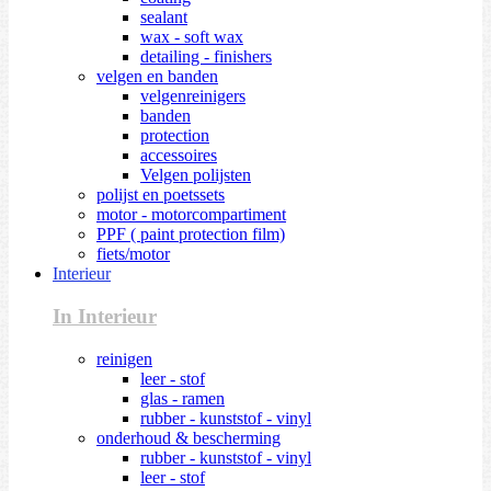
sealant
wax - soft wax
detailing - finishers
velgen en banden
velgenreinigers
banden
protection
accessoires
Velgen polijsten
polijst en poetssets
motor - motorcompartiment
PPF ( paint protection film)
fiets/motor
Interieur
In Interieur
reinigen
leer - stof
glas - ramen
rubber - kunststof - vinyl
onderhoud & bescherming
rubber - kunststof - vinyl
leer - stof