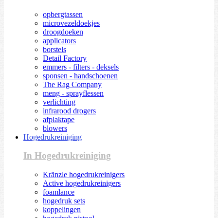
opbergtassen
microvezeldoekjes
droogdoeken
applicators
borstels
Detail Factory
emmers - filters - deksels
sponsen - handschoenen
The Rag Company
meng - sprayflessen
verlichting
infrarood drogers
afplaktape
blowers
Hogedrukreiniging
In Hogedrukreiniging
Kränzle hogedrukreinigers
Active hogedrukreinigers
foamlance
hogedruk sets
koppelingen