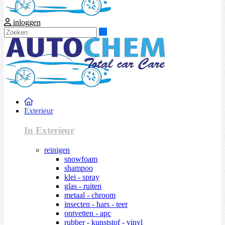
inloggen
Zoeken
Exterieur
In Exterieur
reinigen
snowfoam
shampoo
klei - spray
glas - ruiten
metaal - chroom
insecten - hars - teer
ontvetten - apc
rubber - kunststof - vinyl