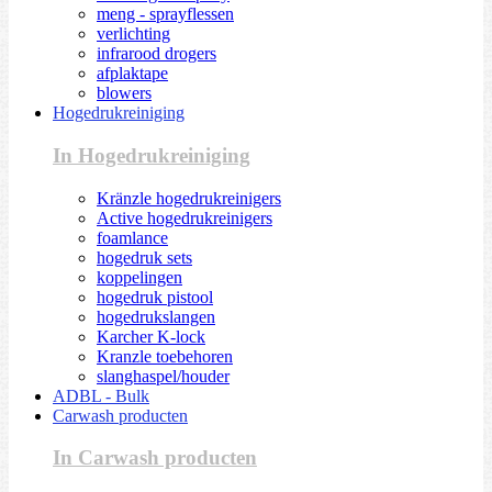
meng - sprayflessen
verlichting
infrarood drogers
afplaktape
blowers
Hogedrukreiniging
In Hogedrukreiniging
Kränzle hogedrukreinigers
Active hogedrukreinigers
foamlance
hogedruk sets
koppelingen
hogedruk pistool
hogedrukslangen
Karcher K-lock
Kranzle toebehoren
slanghaspel/houder
ADBL - Bulk
Carwash producten
In Carwash producten