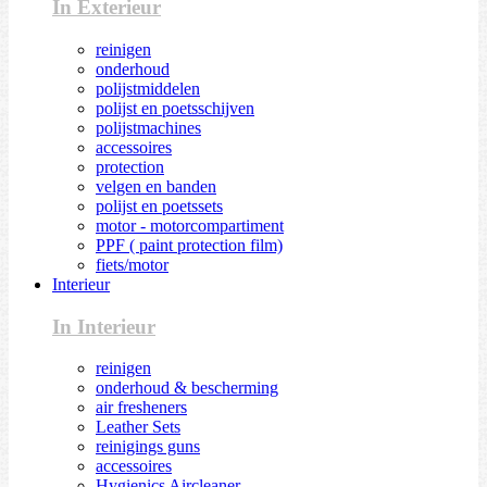
In Exterieur
reinigen
onderhoud
polijstmiddelen
polijst en poetsschijven
polijstmachines
accessoires
protection
velgen en banden
polijst en poetssets
motor - motorcompartiment
PPF ( paint protection film)
fiets/motor
Interieur
In Interieur
reinigen
onderhoud & bescherming
air fresheners
Leather Sets
reinigings guns
accessoires
Hygienics Aircleaner