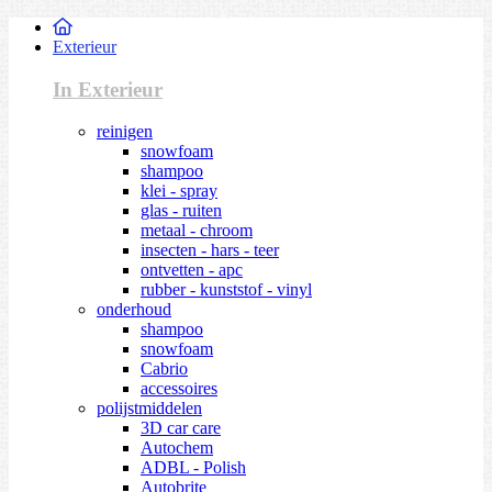
Exterieur
In Exterieur
reinigen
snowfoam
shampoo
klei - spray
glas - ruiten
metaal - chroom
insecten - hars - teer
ontvetten - apc
rubber - kunststof - vinyl
onderhoud
shampoo
snowfoam
Cabrio
accessoires
polijstmiddelen
3D car care
Autochem
ADBL - Polish
Autobrite