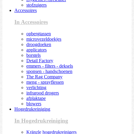
stofzuigers
Accessoires
In Accessoires
opbergtassen
microvezeldoekjes
droogdoeken
applicators
borstels
Detail Factory
emmers - filters - deksels
sponsen - handschoenen
The Rag Company
meng - sprayflessen
verlichting
infrarood drogers
afplaktape
blowers
Hogedrukreiniging
In Hogedrukreiniging
Kränzle hogedrukreinigers