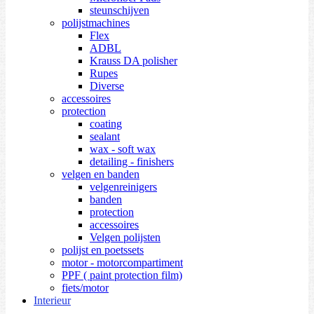
steunschijven
polijstmachines
Flex
ADBL
Krauss DA polisher
Rupes
Diverse
accessoires
protection
coating
sealant
wax - soft wax
detailing - finishers
velgen en banden
velgenreinigers
banden
protection
accessoires
Velgen polijsten
polijst en poetssets
motor - motorcompartiment
PPF ( paint protection film)
fiets/motor
Interieur