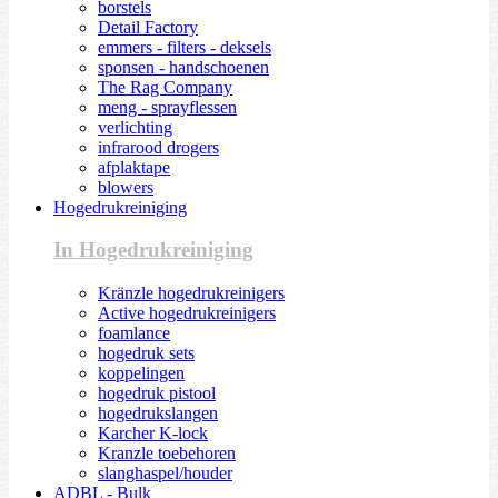
borstels
Detail Factory
emmers - filters - deksels
sponsen - handschoenen
The Rag Company
meng - sprayflessen
verlichting
infrarood drogers
afplaktape
blowers
Hogedrukreiniging
In Hogedrukreiniging
Kränzle hogedrukreinigers
Active hogedrukreinigers
foamlance
hogedruk sets
koppelingen
hogedruk pistool
hogedrukslangen
Karcher K-lock
Kranzle toebehoren
slanghaspel/houder
ADBL - Bulk