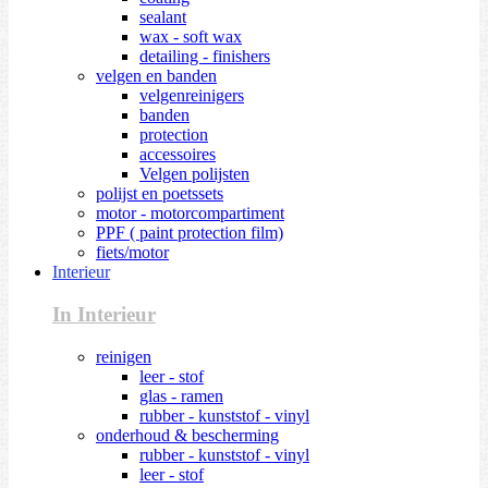
sealant
wax - soft wax
detailing - finishers
velgen en banden
velgenreinigers
banden
protection
accessoires
Velgen polijsten
polijst en poetssets
motor - motorcompartiment
PPF ( paint protection film)
fiets/motor
Interieur
In Interieur
reinigen
leer - stof
glas - ramen
rubber - kunststof - vinyl
onderhoud & bescherming
rubber - kunststof - vinyl
leer - stof