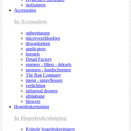
stofzuigers
Accessoires
In Accessoires
opbergtassen
microvezeldoekjes
droogdoeken
applicators
borstels
Detail Factory
emmers - filters - deksels
sponsen - handschoenen
The Rag Company
meng - sprayflessen
verlichting
infrarood drogers
afplaktape
blowers
Hogedrukreiniging
In Hogedrukreiniging
Kränzle hogedrukreinigers