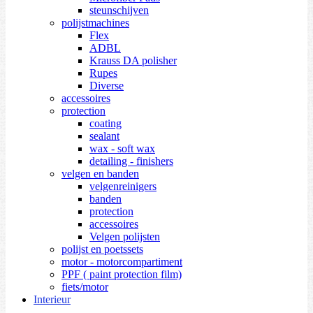
steunschijven
polijstmachines
Flex
ADBL
Krauss DA polisher
Rupes
Diverse
accessoires
protection
coating
sealant
wax - soft wax
detailing - finishers
velgen en banden
velgenreinigers
banden
protection
accessoires
Velgen polijsten
polijst en poetssets
motor - motorcompartiment
PPF ( paint protection film)
fiets/motor
Interieur