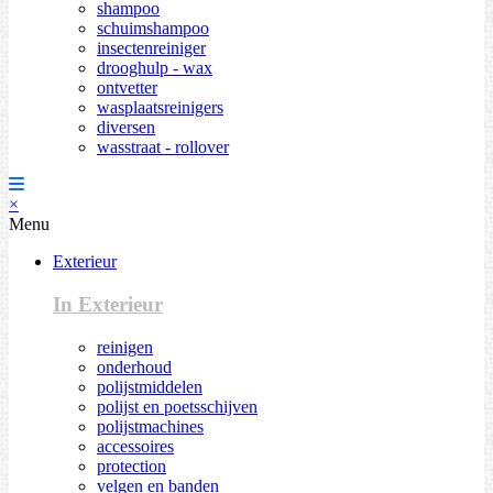
shampoo
schuimshampoo
insectenreiniger
drooghulp - wax
ontvetter
wasplaatsreinigers
diversen
wasstraat - rollover
×
Menu
Exterieur
In Exterieur
reinigen
onderhoud
polijstmiddelen
polijst en poetsschijven
polijstmachines
accessoires
protection
velgen en banden