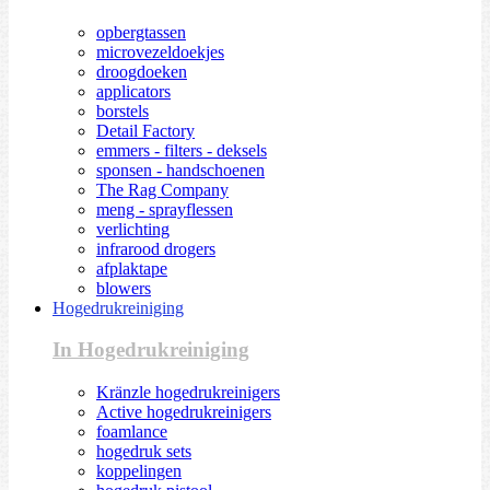
opbergtassen
microvezeldoekjes
droogdoeken
applicators
borstels
Detail Factory
emmers - filters - deksels
sponsen - handschoenen
The Rag Company
meng - sprayflessen
verlichting
infrarood drogers
afplaktape
blowers
Hogedrukreiniging
In Hogedrukreiniging
Kränzle hogedrukreinigers
Active hogedrukreinigers
foamlance
hogedruk sets
koppelingen