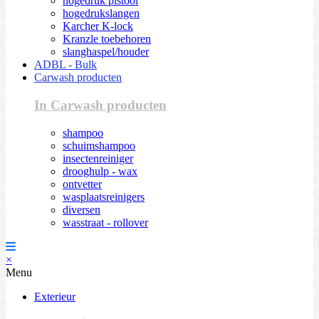
hogedruk pistool
hogedrukslangen
Karcher K-lock
Kranzle toebehoren
slanghaspel/houder
ADBL - Bulk
Carwash producten
In Carwash producten
shampoo
schuimshampoo
insectenreiniger
drooghulp - wax
ontvetter
wasplaatsreinigers
diversen
wasstraat - rollover
×
Menu
Exterieur