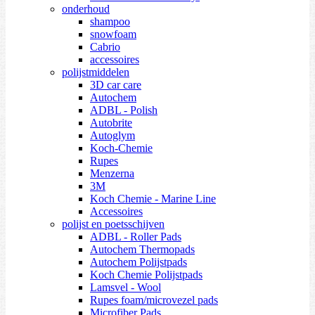
onderhoud
shampoo
snowfoam
Cabrio
accessoires
polijstmiddelen
3D car care
Autochem
ADBL - Polish
Autobrite
Autoglym
Koch-Chemie
Rupes
Menzerna
3M
Koch Chemie - Marine Line
Accessoires
polijst en poetsschijven
ADBL - Roller Pads
Autochem Thermopads
Autochem Polijstpads
Koch Chemie Polijstpads
Lamsvel - Wool
Rupes foam/microvezel pads
Microfiber Pads