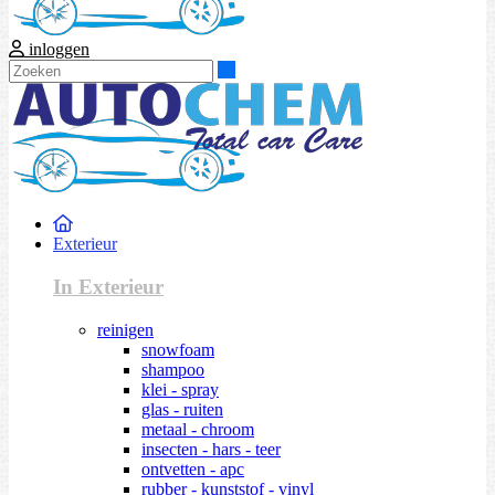
inloggen
Zoeken
Exterieur
In Exterieur
reinigen
snowfoam
shampoo
klei - spray
glas - ruiten
metaal - chroom
insecten - hars - teer
ontvetten - apc
rubber - kunststof - vinyl