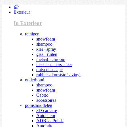
Exterieur
In Exterieur
reinigen
snowfoam
shampoo
klei - spray
glas - ruiten
metaal - chroom
insecten - hars - teer
ontvetten - apc
rubber - kunststof - vinyl
onderhoud
shampoo
snowfoam
Cabrio
accessoires
polijstmiddelen
3D car care
Autochem
ADBL - Polish
Autobrite