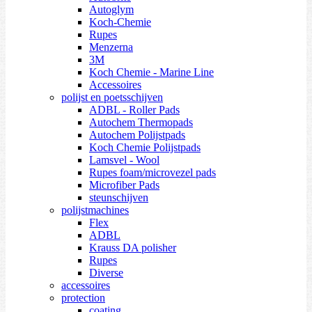
Autoglym
Koch-Chemie
Rupes
Menzerna
3M
Koch Chemie - Marine Line
Accessoires
polijst en poetsschijven
ADBL - Roller Pads
Autochem Thermopads
Autochem Polijstpads
Koch Chemie Polijstpads
Lamsvel - Wool
Rupes foam/microvezel pads
Microfiber Pads
steunschijven
polijstmachines
Flex
ADBL
Krauss DA polisher
Rupes
Diverse
accessoires
protection
coating