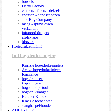
borstels
Detail Factory
emmers - filters - deksels
sponsen - handschoenen
The Rag Company
meng - sprayflessen
verlichting
infrarood drogers
afplaktape
blowers
Hogedrukreiniging
In Hogedrukreiniging
Kränzle hogedrukreinigers
Active hogedrukreinigers
foamlance
hogedruk sets
koppelingen
hogedruk pistool
hogedrukslangen
Karcher K-lock
Kranzle toebehoren
slanghaspel/houder
ADBL - Bulk