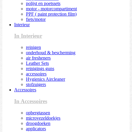
polijst en poetssets
motor - motorcompartiment
PPF ( paint protection film)
fiets/motor
Interieur
In Interieur
reinigen
onderhoud & bescherming
air fresheners
Leather Sets
reinigings guns
accessoires
Hygienics Aircleaner
stofzuigers
Accessoires
In Accessoires
opbergtassen
microvezeldoekjes
droogdoeken
applicators