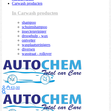
Carwash producten
In Carwash producten
shampoo
schuimshampoo
insectenreiniger
drooghulp - wax
ontvetter
wasplaatsreinigers
diversen
wasstraat - rollover
€0,00
Zoeken