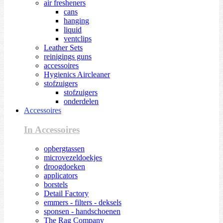
air fresheners
cans
hanging
liquid
ventclips
Leather Sets
reinigings guns
accessoires
Hygienics Aircleaner
stofzuigers
stofzuigers
onderdelen
Accessoires
In Accessoires
opbergtassen
microvezeldoekjes
droogdoeken
applicators
borstels
Detail Factory
emmers - filters - deksels
sponsen - handschoenen
The Rag Company