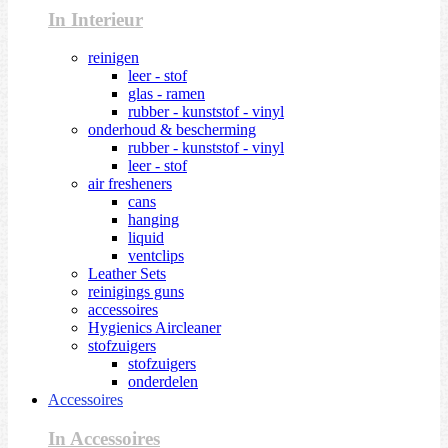
In Interieur
reinigen
leer - stof
glas - ramen
rubber - kunststof - vinyl
onderhoud & bescherming
rubber - kunststof - vinyl
leer - stof
air fresheners
cans
hanging
liquid
ventclips
Leather Sets
reinigings guns
accessoires
Hygienics Aircleaner
stofzuigers
stofzuigers
onderdelen
Accessoires
In Accessoires