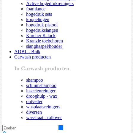
Active hogedrukreinigers
foamlance
hogedruk sets
koppelingen
hogedruk pistool
hogedrukslangen
Karcher K-lock
Kranzle toebehoren
slanghaspel/houder
ADBL - Bulk
Carwash producten
In Carwash producten
shampoo
schuimshampoo
insectenreiniger
drooghulp - wax
ontvetter
wasplaatsreinigers
diversen
wasstraat - rollover
Zoeken