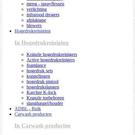
meng - sprayflessen
verlichting
infrarood drogers
afplaktape
blowers
Hogedrukreiniging
In Hogedrukreiniging
Kränzle hogedrukreinigers
Active hogedrukreinigers
foamlance
hogedruk sets
koppelingen
hogedruk pistool
hogedrukslangen
Karcher K-lock
Kranzle toebehoren
slanghaspel/houder
ADBL - Bulk
Carwash producten
In Carwash producten