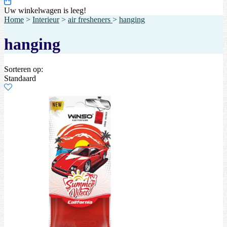
Uw winkelwagen is leeg!
Home
>
Interieur
>
air fresheners
>
hanging
hanging
Sorteren op:
Standaard