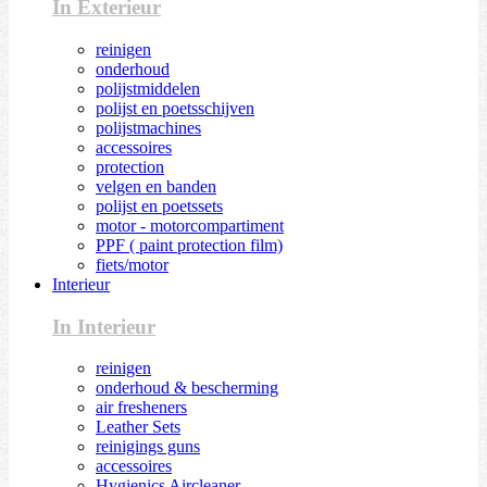
In Exterieur
reinigen
onderhoud
polijstmiddelen
polijst en poetsschijven
polijstmachines
accessoires
protection
velgen en banden
polijst en poetssets
motor - motorcompartiment
PPF ( paint protection film)
fiets/motor
Interieur
In Interieur
reinigen
onderhoud & bescherming
air fresheners
Leather Sets
reinigings guns
accessoires
Hygienics Aircleaner