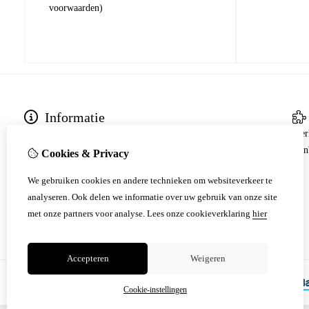
voorwaarden)
Informatie
Bezoek Ons
Mer
Ruilen/Retourneren
Aan
Cookies & Privacy
Klachten
We gebruiken cookies en andere technieken om websiteverkeer te
Verzenden en bezorgen
analyseren. Ook delen we informatie over uw gebruik van onze site
Contact gegevens
met onze partners voor analyse.
Lees onze cookieverklaring
hier
Betalingen
Accepteren
Weigeren
Cookie-instellingen