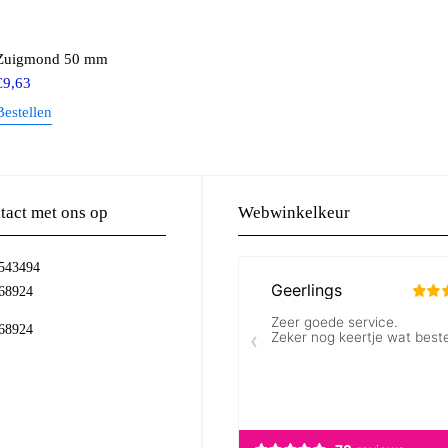
Zuigmond 50 mm
€
9,63
Bestellen
act met ons op
Webwinkelkeur
-543494
68924
68924