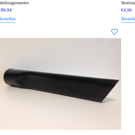
Stofzuigermotor
Stofzu
€
88,94
€
4,96
Bestellen
Bestell