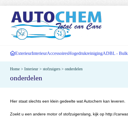
Exterieur
Interieur
Accessoires
Hogedrukreiniging
ADBL - Bulk
Home
>
Interieur
>
stofzuigers
>
onderdelen
onderdelen
Hier staat slechts een klein gedeelte wat Autochem kan leveren.
Zoekt u een andere motor of stofzuigerslang, kijk op
http://carwa