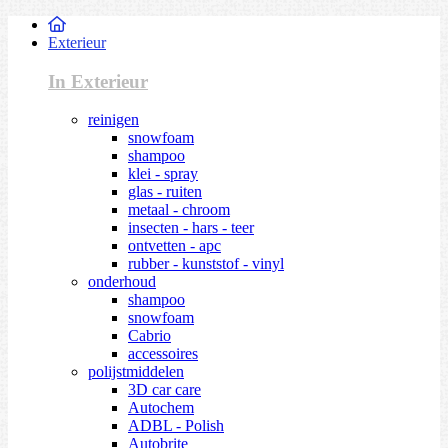
Exterieur
In Exterieur
reinigen
snowfoam
shampoo
klei - spray
glas - ruiten
metaal - chroom
insecten - hars - teer
ontvetten - apc
rubber - kunststof - vinyl
onderhoud
shampoo
snowfoam
Cabrio
accessoires
polijstmiddelen
3D car care
Autochem
ADBL - Polish
Autobrite