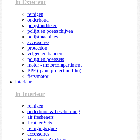
In Exterieur
reinigen
onderhoud
polijstmiddelen
polijst en poetsschijven
polijstmachines
accessoires
protection
velgen en banden
polijst en poetssets
motor - motorcompartiment
PPF ( paint protection film)
fiets/motor
Interieur
In Interieur
reinigen
onderhoud & bescherming
air fresheners
Leather Sets
reinigings guns
accessoires
Hygienics Aircleaner