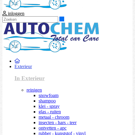
inloggen
Zoeken
Exterieur
In Exterieur
reinigen
snowfoam
shampoo
klei - spray
glas - ruiten
metaal - chroom
insecten - hars - teer
ontvetten - apc
rubber - kunststof - vinyl