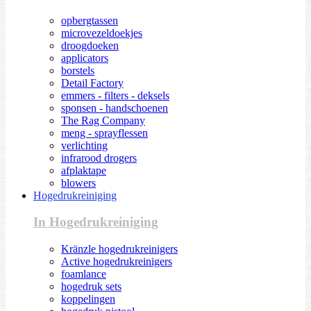
opbergtassen
microvezeldoekjes
droogdoeken
applicators
borstels
Detail Factory
emmers - filters - deksels
sponsen - handschoenen
The Rag Company
meng - sprayflessen
verlichting
infrarood drogers
afplaktape
blowers
Hogedrukreiniging
In Hogedrukreiniging
Kränzle hogedrukreinigers
Active hogedrukreinigers
foamlance
hogedruk sets
koppelingen