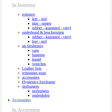
In Interieur
reinigen
leer - stof
glas - ramen
rubber - kunststof - vinyl
onderhoud & bescherming
rubber - kunststof - vinyl
leer - stof
air fresheners
cans
hanging
liquid
ventclips
Leather Sets
reinigings guns
accessoires
Hygienics Aircleaner
stofzuigers
stofzuigers
onderdelen
Accessoires
In Accessoires