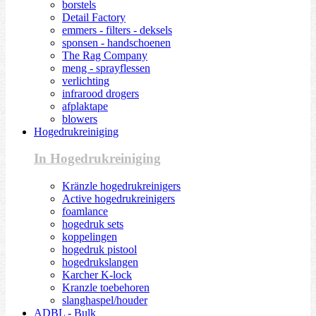
borstels
Detail Factory
emmers - filters - deksels
sponsen - handschoenen
The Rag Company
meng - sprayflessen
verlichting
infrarood drogers
afplaktape
blowers
Hogedrukreiniging
In Hogedrukreiniging
Kränzle hogedrukreinigers
Active hogedrukreinigers
foamlance
hogedruk sets
koppelingen
hogedruk pistool
hogedrukslangen
Karcher K-lock
Kranzle toebehoren
slanghaspel/houder
ADBL - Bulk