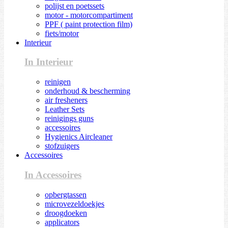
polijst en poetssets
motor - motorcompartiment
PPF ( paint protection film)
fiets/motor
Interieur
In Interieur
reinigen
onderhoud & bescherming
air fresheners
Leather Sets
reinigings guns
accessoires
Hygienics Aircleaner
stofzuigers
Accessoires
In Accessoires
opbergtassen
microvezeldoekjes
droogdoeken
applicators