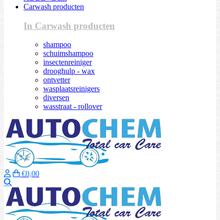
Carwash producten
In Carwash producten
shampoo
schuimshampoo
insectenreiniger
drooghulp - wax
ontvetter
wasplaatsreinigers
diversen
wasstraat - rollover
€0,00
Zoeken