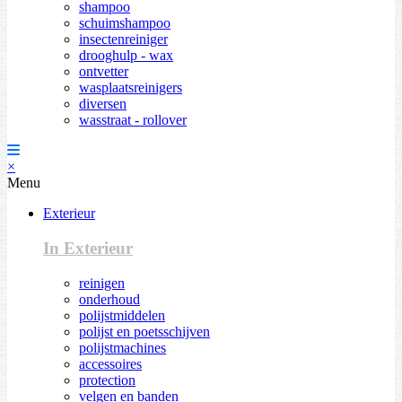
shampoo
schuimshampoo
insectenreiniger
drooghulp - wax
ontvetter
wasplaatsreinigers
diversen
wasstraat - rollover
×
Menu
Exterieur
In Exterieur
reinigen
onderhoud
polijstmiddelen
polijst en poetsschijven
polijstmachines
accessoires
protection
velgen en banden