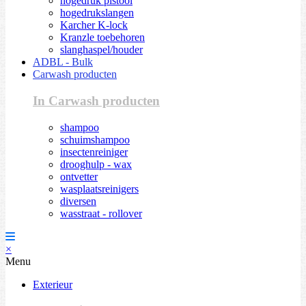
hogedruk pistool
hogedrukslangen
Karcher K-lock
Kranzle toebehoren
slanghaspel/houder
ADBL - Bulk
Carwash producten
In Carwash producten
shampoo
schuimshampoo
insectenreiniger
drooghulp - wax
ontvetter
wasplaatsreinigers
diversen
wasstraat - rollover
×
Menu
Exterieur