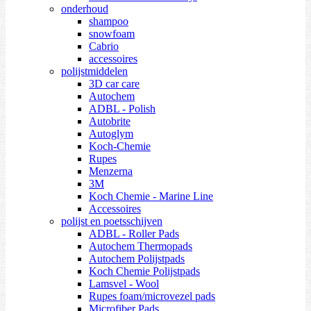
onderhoud
shampoo
snowfoam
Cabrio
accessoires
polijstmiddelen
3D car care
Autochem
ADBL - Polish
Autobrite
Autoglym
Koch-Chemie
Rupes
Menzerna
3M
Koch Chemie - Marine Line
Accessoires
polijst en poetsschijven
ADBL - Roller Pads
Autochem Thermopads
Autochem Polijstpads
Koch Chemie Polijstpads
Lamsvel - Wool
Rupes foam/microvezel pads
Microfiber Pads