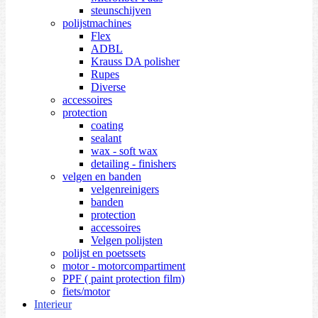
steunschijven
polijstmachines
Flex
ADBL
Krauss DA polisher
Rupes
Diverse
accessoires
protection
coating
sealant
wax - soft wax
detailing - finishers
velgen en banden
velgenreinigers
banden
protection
accessoires
Velgen polijsten
polijst en poetssets
motor - motorcompartiment
PPF ( paint protection film)
fiets/motor
Interieur