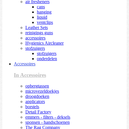
air fresheners
cans
hanging
liquid
ventclips
Leather Sets
reinigings guns
accessoires
Hygienics Aircleaner
stofzuigers
stofzuigers
onderdelen
Accessoires
In Accessoires
opbergtassen
microvezeldoekjes
droogdoeken
applicators
borstels
Detail Factory
emmers - filters - deksels
sponsen - handschoenen
The Rag Company