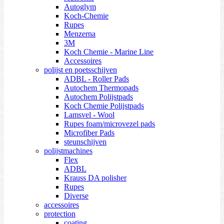
Autoglym
Koch-Chemie
Rupes
Menzerna
3M
Koch Chemie - Marine Line
Accessoires
polijst en poetsschijven
ADBL - Roller Pads
Autochem Thermopads
Autochem Polijstpads
Koch Chemie Polijstpads
Lamsvel - Wool
Rupes foam/microvezel pads
Microfiber Pads
steunschijven
polijstmachines
Flex
ADBL
Krauss DA polisher
Rupes
Diverse
accessoires
protection
coating