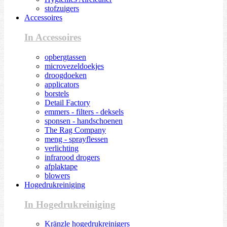
stofzuigers
Accessoires
In Accessoires
opbergtassen
microvezeldoekjes
droogdoeken
applicators
borstels
Detail Factory
emmers - filters - deksels
sponsen - handschoenen
The Rag Company
meng - sprayflessen
verlichting
infrarood drogers
afplaktape
blowers
Hogedrukreiniging
In Hogedrukreiniging
Kränzle hogedrukreinigers