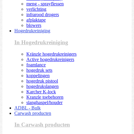
meng - sprayflessen
verlichting
infrarood drogers
afplaktape
blowers
Hogedrukreiniging
In Hogedrukreiniging
Kränzle hogedrukreinigers
Active hogedrukreinigers
foamlance
hogedruk sets
koppelingen
hogedruk pistool
hogedrukslangen
Karcher K-lock
Kranzle toebehoren
slanghaspel/houder
ADBL - Bulk
Carwash producten
In Carwash producten