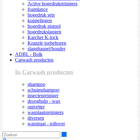
Active hogedrukreinigers
foamlance
hogedruk sets
koppelingen
hogedruk pistool
hogedrukslangen
Karcher K-lock
Kranzle toebehoren
slanghaspel/houder
ADBL - Bulk
Carwash producten
In Carwash producten
shampoo
schuimshampoo
insectenreiniger
drooghulp - wax
ontvetter
wasplaatsreinigers
diversen
wasstraat - rollover
Zoeken