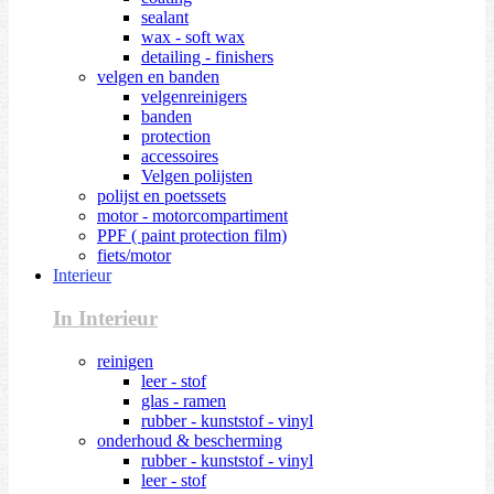
sealant
wax - soft wax
detailing - finishers
velgen en banden
velgenreinigers
banden
protection
accessoires
Velgen polijsten
polijst en poetssets
motor - motorcompartiment
PPF ( paint protection film)
fiets/motor
Interieur
In Interieur
reinigen
leer - stof
glas - ramen
rubber - kunststof - vinyl
onderhoud & bescherming
rubber - kunststof - vinyl
leer - stof