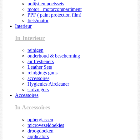
polijst en poetssets
motor - motorcompartiment
PPF ( paint protection film)
fiets/motor
Interieur
In Interieur
reinigen
onderhoud & bescherming
air fresheners
Leather Sets
reinigings guns
accessoires
Hygienics Aircleaner
stofzuigers
Accessoires
In Accessoires
opbergtassen
microvezeldoekjes
droogdoeken
applicators