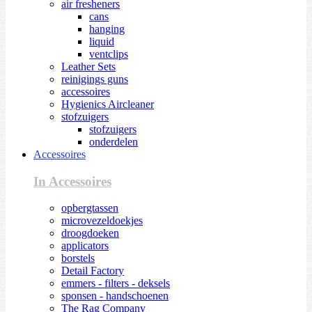
air fresheners
cans
hanging
liquid
ventclips
Leather Sets
reinigings guns
accessoires
Hygienics Aircleaner
stofzuigers
stofzuigers
onderdelen
Accessoires
In Accessoires
opbergtassen
microvezeldoekjes
droogdoeken
applicators
borstels
Detail Factory
emmers - filters - deksels
sponsen - handschoenen
The Rag Company