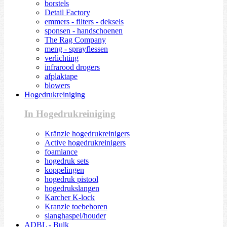
borstels
Detail Factory
emmers - filters - deksels
sponsen - handschoenen
The Rag Company
meng - sprayflessen
verlichting
infrarood drogers
afplaktape
blowers
Hogedrukreiniging
In Hogedrukreiniging
Kränzle hogedrukreinigers
Active hogedrukreinigers
foamlance
hogedruk sets
koppelingen
hogedruk pistool
hogedrukslangen
Karcher K-lock
Kranzle toebehoren
slanghaspel/houder
ADBL - Bulk