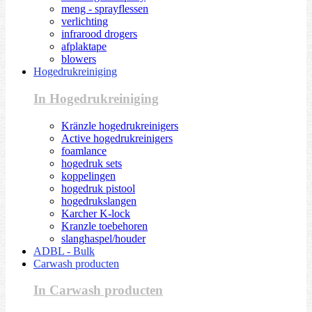
meng - sprayflessen
verlichting
infrarood drogers
afplaktape
blowers
Hogedrukreiniging
In Hogedrukreiniging
Kränzle hogedrukreinigers
Active hogedrukreinigers
foamlance
hogedruk sets
koppelingen
hogedruk pistool
hogedrukslangen
Karcher K-lock
Kranzle toebehoren
slanghaspel/houder
ADBL - Bulk
Carwash producten
In Carwash producten