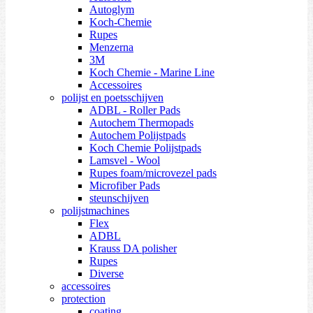
Autoglym
Koch-Chemie
Rupes
Menzerna
3M
Koch Chemie - Marine Line
Accessoires
polijst en poetsschijven
ADBL - Roller Pads
Autochem Thermopads
Autochem Polijstpads
Koch Chemie Polijstpads
Lamsvel - Wool
Rupes foam/microvezel pads
Microfiber Pads
steunschijven
polijstmachines
Flex
ADBL
Krauss DA polisher
Rupes
Diverse
accessoires
protection
coating