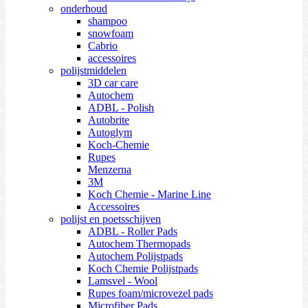
onderhoud
shampoo
snowfoam
Cabrio
accessoires
polijstmiddelen
3D car care
Autochem
ADBL - Polish
Autobrite
Autoglym
Koch-Chemie
Rupes
Menzerna
3M
Koch Chemie - Marine Line
Accessoires
polijst en poetsschijven
ADBL - Roller Pads
Autochem Thermopads
Autochem Polijstpads
Koch Chemie Polijstpads
Lamsvel - Wool
Rupes foam/microvezel pads
Microfiber Pads