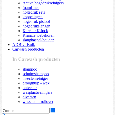
Active hogedrukreinigers
foamlance
hogedruk sets
koppelingen
hogedruk pistool
hogedrukslangen
Karcher K-lock
Kranzle toebehoren
slanghaspel/houder
ADBL - Bulk
Carwash producten
In Carwash producten
shampoo
schuimshampoo
insectenreiniger
drooghulp - wax
ontvetter
wasplaatsreinigers
diversen
wasstraat - rollover
Zoeken