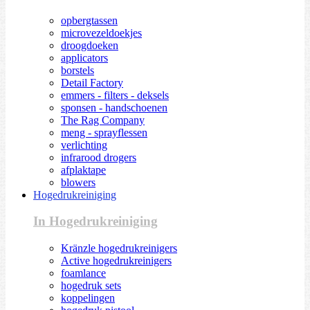
opbergtassen
microvezeldoekjes
droogdoeken
applicators
borstels
Detail Factory
emmers - filters - deksels
sponsen - handschoenen
The Rag Company
meng - sprayflessen
verlichting
infrarood drogers
afplaktape
blowers
Hogedrukreiniging
In Hogedrukreiniging
Kränzle hogedrukreinigers
Active hogedrukreinigers
foamlance
hogedruk sets
koppelingen