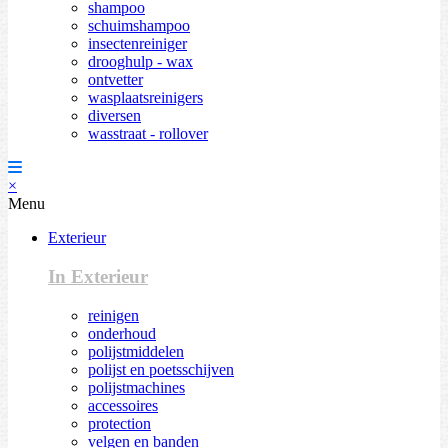
shampoo
schuimshampoo
insectenreiniger
drooghulp - wax
ontvetter
wasplaatsreinigers
diversen
wasstraat - rollover
×
Menu
Exterieur
In Exterieur
reinigen
onderhoud
polijstmiddelen
polijst en poetsschijven
polijstmachines
accessoires
protection
velgen en banden