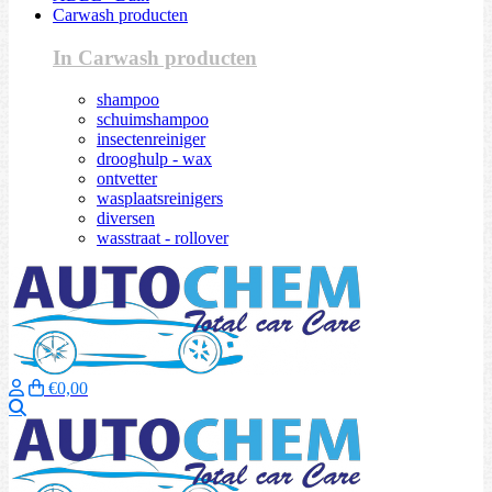
Carwash producten
In Carwash producten
shampoo
schuimshampoo
insectenreiniger
drooghulp - wax
ontvetter
wasplaatsreinigers
diversen
wasstraat - rollover
€0,00
Zoeken