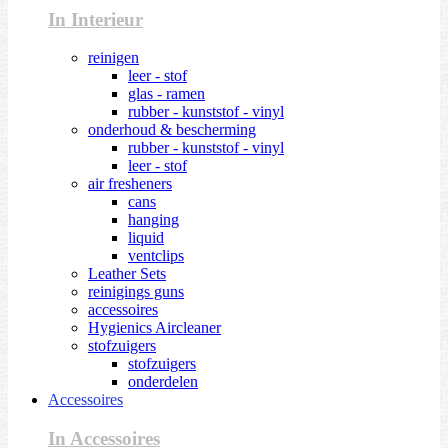
In Interieur
reinigen
leer - stof
glas - ramen
rubber - kunststof - vinyl
onderhoud & bescherming
rubber - kunststof - vinyl
leer - stof
air fresheners
cans
hanging
liquid
ventclips
Leather Sets
reinigings guns
accessoires
Hygienics Aircleaner
stofzuigers
stofzuigers
onderdelen
Accessoires
In Accessoires