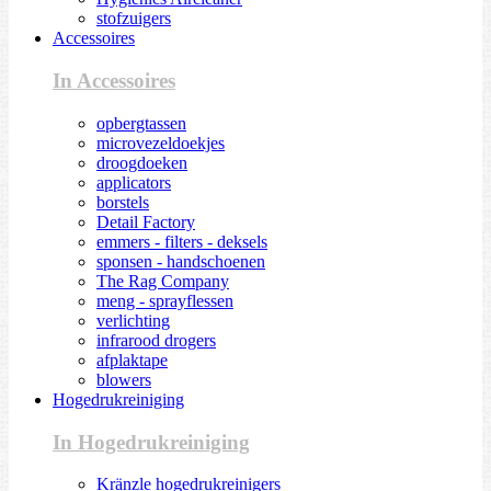
stofzuigers
Accessoires
In Accessoires
opbergtassen
microvezeldoekjes
droogdoeken
applicators
borstels
Detail Factory
emmers - filters - deksels
sponsen - handschoenen
The Rag Company
meng - sprayflessen
verlichting
infrarood drogers
afplaktape
blowers
Hogedrukreiniging
In Hogedrukreiniging
Kränzle hogedrukreinigers