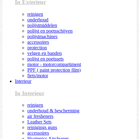
In Exterieur
reinigen
onderhoud
polijstmiddelen
polijst en poetsschijven
polijstmachines
accessoires
protection
velgen en banden
polijst en poetssets
motor - motorcompartiment
PPF ( paint protection film)
fiets/motor
Interieur
In Interieur
reinigen
onderhoud & bescherming
air fresheners
Leather Sets
reinigings guns
accessoires
Hygienics Aircleaner