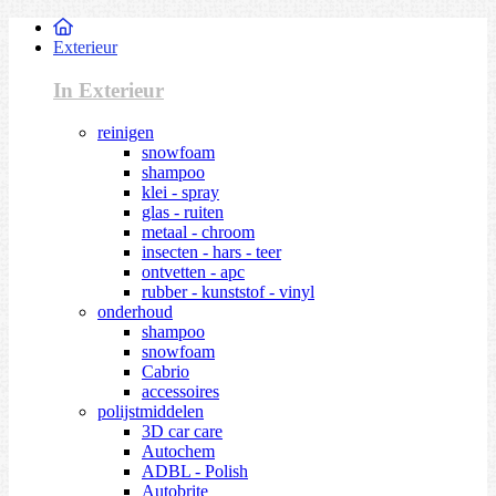
Exterieur
In Exterieur
reinigen
snowfoam
shampoo
klei - spray
glas - ruiten
metaal - chroom
insecten - hars - teer
ontvetten - apc
rubber - kunststof - vinyl
onderhoud
shampoo
snowfoam
Cabrio
accessoires
polijstmiddelen
3D car care
Autochem
ADBL - Polish
Autobrite