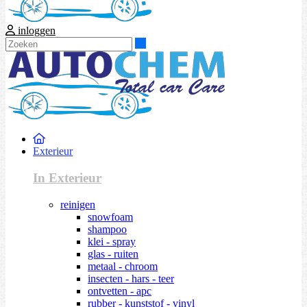
inloggen
Zoeken
Exterieur
In Exterieur
reinigen
snowfoam
shampoo
klei - spray
glas - ruiten
metaal - chroom
insecten - hars - teer
ontvetten - apc
rubber - kunststof - vinyl