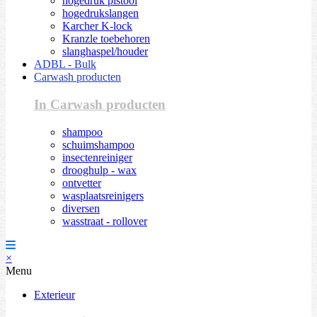
hogedruk pistool
hogedrukslangen
Karcher K-lock
Kranzle toebehoren
slanghaspel/houder
ADBL - Bulk
Carwash producten
In Carwash producten
shampoo
schuimshampoo
insectenreiniger
drooghulp - wax
ontvetter
wasplaatsreinigers
diversen
wasstraat - rollover
×
Menu
Exterieur