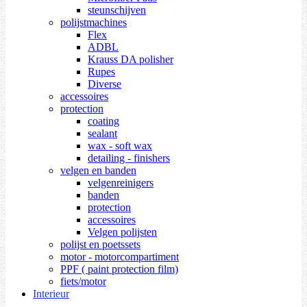
steunschijven
polijstmachines
Flex
ADBL
Krauss DA polisher
Rupes
Diverse
accessoires
protection
coating
sealant
wax - soft wax
detailing - finishers
velgen en banden
velgenreinigers
banden
protection
accessoires
Velgen polijsten
polijst en poetssets
motor - motorcompartiment
PPF ( paint protection film)
fiets/motor
Interieur