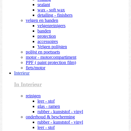
sealant
wax - soft wax
detailing - finishers
velgen en banden
velgenreinigers
banden
protection
accessoires
Velgen polijsten
polijst en poetssets
motor - motorcompartiment
PPF ( paint protection film)
fiets/motor
Interieur
In Interieur
reinigen
leer - stof
glas - ramen
rubber - kunststof - vinyl
onderhoud & bescherming
rubber - kunststof - vinyl
leer - stof