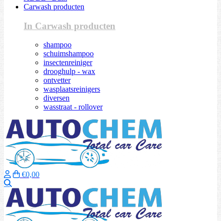
Carwash producten
In Carwash producten
shampoo
schuimshampoo
insectenreiniger
drooghulp - wax
ontvetter
wasplaatsreinigers
diversen
wasstraat - rollover
€0,00
Zoeken