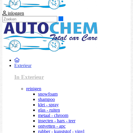
inloggen
Zoeken
Exterieur
In Exterieur
reinigen
snowfoam
shampoo
klei - spray
glas - ruiten
metaal - chroom
insecten - hars - teer
ontvetten - apc
rubber - kunststof - vinyl