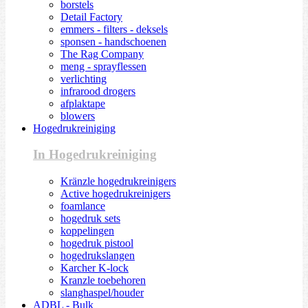
borstels
Detail Factory
emmers - filters - deksels
sponsen - handschoenen
The Rag Company
meng - sprayflessen
verlichting
infrarood drogers
afplaktape
blowers
Hogedrukreiniging
In Hogedrukreiniging
Kränzle hogedrukreinigers
Active hogedrukreinigers
foamlance
hogedruk sets
koppelingen
hogedruk pistool
hogedrukslangen
Karcher K-lock
Kranzle toebehoren
slanghaspel/houder
ADBL - Bulk