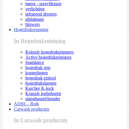
meng - sprayflessen
verlichting
infrarood drogers
afplaktape
blowers
Hogedrukreiniging
In Hogedrukreiniging
Kränzle hogedrukreinigers
Active hogedrukreinigers
foamlance
hogedruk sets
koppelingen
hogedruk pistool
hogedrukslangen
Karcher K-lock
Kranzle toebehoren
slanghaspel/houder
ADBL - Bulk
Carwash producten
In Carwash producten