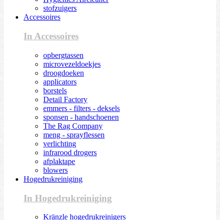
stofzuigers
Accessoires
In Accessoires
opbergtassen
microvezeldoekjes
droogdoeken
applicators
borstels
Detail Factory
emmers - filters - deksels
sponsen - handschoenen
The Rag Company
meng - sprayflessen
verlichting
infrarood drogers
afplaktape
blowers
Hogedrukreiniging
In Hogedrukreiniging
Kränzle hogedrukreinigers