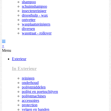
shampoo
schuimshampoo
insectenreiniger
drooghulp - wax
ontvetter
wasplaatsreinigers
diversen
wasstraat - rollover
×
Menu
Exterieur
In Exterieur
reinigen
onderhoud
polijstmiddelen
polijst en poetsschijven
polijstmachines
accessoires
protection
velgen en banden