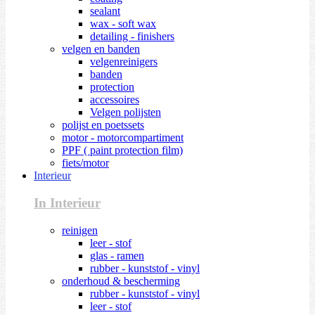
sealant
wax - soft wax
detailing - finishers
velgen en banden
velgenreinigers
banden
protection
accessoires
Velgen polijsten
polijst en poetssets
motor - motorcompartiment
PPF ( paint protection film)
fiets/motor
Interieur
In Interieur
reinigen
leer - stof
glas - ramen
rubber - kunststof - vinyl
onderhoud & bescherming
rubber - kunststof - vinyl
leer - stof