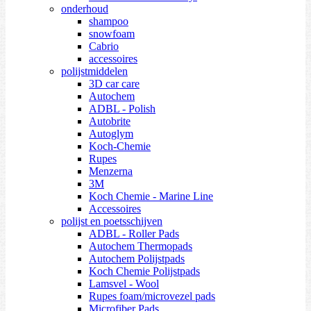
onderhoud
shampoo
snowfoam
Cabrio
accessoires
polijstmiddelen
3D car care
Autochem
ADBL - Polish
Autobrite
Autoglym
Koch-Chemie
Rupes
Menzerna
3M
Koch Chemie - Marine Line
Accessoires
polijst en poetsschijven
ADBL - Roller Pads
Autochem Thermopads
Autochem Polijstpads
Koch Chemie Polijstpads
Lamsvel - Wool
Rupes foam/microvezel pads
Microfiber Pads