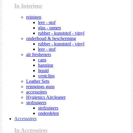
In Interieur
reinigen
leer - stof
glas - ramen
rubber - kunststof - vinyl
onderhoud & bescherming
rubber - kunststof - vinyl
leer - stof
air fresheners
cans
hanging
liquid
ventclips
Leather Sets
reinigings guns
accessoires
Hygienics Aircleaner
stofzuigers
stofzuigers
onderdelen
Accessoires
In Accessoires