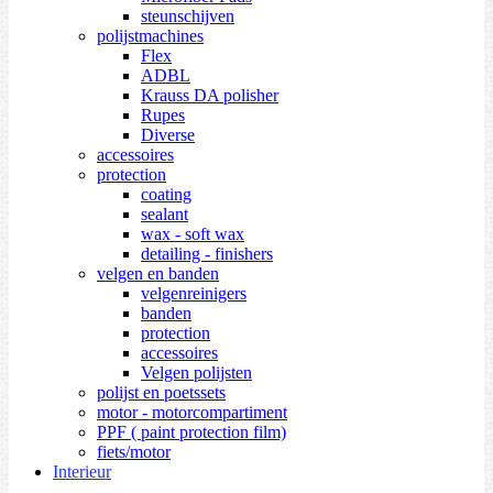
steunschijven
polijstmachines
Flex
ADBL
Krauss DA polisher
Rupes
Diverse
accessoires
protection
coating
sealant
wax - soft wax
detailing - finishers
velgen en banden
velgenreinigers
banden
protection
accessoires
Velgen polijsten
polijst en poetssets
motor - motorcompartiment
PPF ( paint protection film)
fiets/motor
Interieur