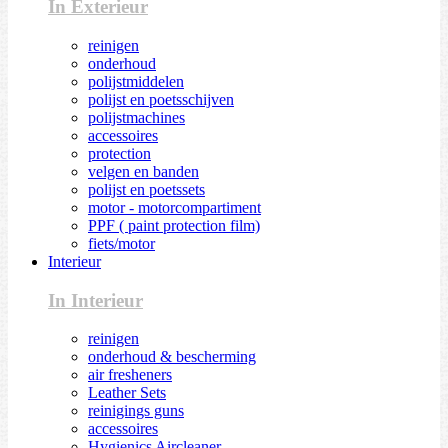
In Exterieur
reinigen
onderhoud
polijstmiddelen
polijst en poetsschijven
polijstmachines
accessoires
protection
velgen en banden
polijst en poetssets
motor - motorcompartiment
PPF ( paint protection film)
fiets/motor
Interieur
In Interieur
reinigen
onderhoud & bescherming
air fresheners
Leather Sets
reinigings guns
accessoires
Hygienics Aircleaner