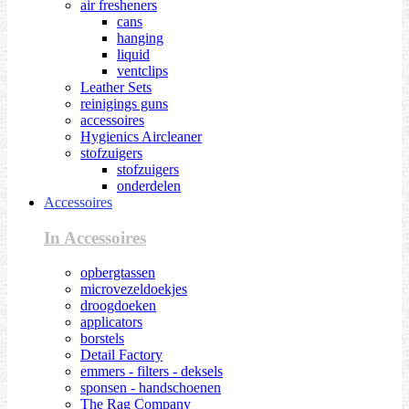
air fresheners
cans
hanging
liquid
ventclips
Leather Sets
reinigings guns
accessoires
Hygienics Aircleaner
stofzuigers
stofzuigers
onderdelen
Accessoires
In Accessoires
opbergtassen
microvezeldoekjes
droogdoeken
applicators
borstels
Detail Factory
emmers - filters - deksels
sponsen - handschoenen
The Rag Company