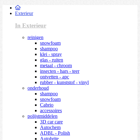
Exterieur
In Exterieur
reinigen
snowfoam
shampoo
klei - spray
glas - ruiten
metaal - chroom
insecten - hars - teer
ontvetten - apc
rubber - kunststof - vinyl
onderhoud
shampoo
snowfoam
Cabrio
accessoires
polijstmiddelen
3D car care
Autochem
ADBL - Polish
Autobrite