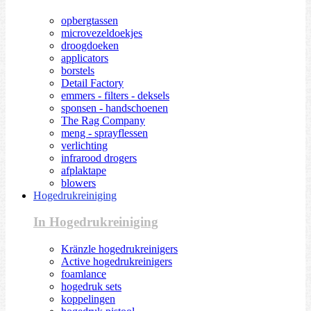
opbergtassen
microvezeldoekjes
droogdoeken
applicators
borstels
Detail Factory
emmers - filters - deksels
sponsen - handschoenen
The Rag Company
meng - sprayflessen
verlichting
infrarood drogers
afplaktape
blowers
Hogedrukreiniging
In Hogedrukreiniging
Kränzle hogedrukreinigers
Active hogedrukreinigers
foamlance
hogedruk sets
koppelingen