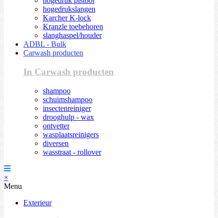
hogedruk pistool
hogedrukslangen
Karcher K-lock
Kranzle toebehoren
slanghaspel/houder
ADBL - Bulk
Carwash producten
In Carwash producten
shampoo
schuimshampoo
insectenreiniger
drooghulp - wax
ontvetter
wasplaatsreinigers
diversen
wasstraat - rollover
×
Menu
Exterieur