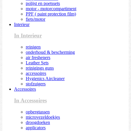
polijst en poetssets
motor - motorcompartiment
PPF ( paint protection film)
fiets/motor
Interieur
In Interieur
reinigen
onderhoud & bescherming
air fresheners
Leather Sets
reinigings guns
accessoires
Hygienics Aircleaner
stofzuigers
Accessoires
In Accessoires
opbergtassen
microvezeldoekjes
droogdoeken
applicators