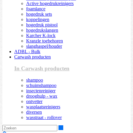
Active hogedrukreinigers
foamlance
hogedruk sets
koppelingen
hogedruk pistool
hogedrukslangen
Karcher K-lock
Kranzle toebehoren
slanghaspel/houder
ADBL - Bulk
Carwash producten
In Carwash producten
shampoo
schuimshampoo
insectenreiniger
drooghulp - wax
ontvetter
wasplaatsreinigers
diversen
wasstraat - rollover
Zoeken