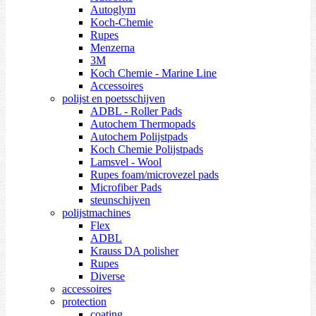
Autoglym
Koch-Chemie
Rupes
Menzerna
3M
Koch Chemie - Marine Line
Accessoires
polijst en poetsschijven
ADBL - Roller Pads
Autochem Thermopads
Autochem Polijstpads
Koch Chemie Polijstpads
Lamsvel - Wool
Rupes foam/microvezel pads
Microfiber Pads
steunschijven
polijstmachines
Flex
ADBL
Krauss DA polisher
Rupes
Diverse
accessoires
protection
coating