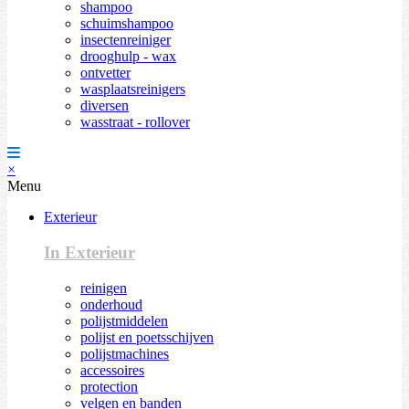
shampoo
schuimshampoo
insectenreiniger
drooghulp - wax
ontvetter
wasplaatsreinigers
diversen
wasstraat - rollover
×
Menu
Exterieur
In Exterieur
reinigen
onderhoud
polijstmiddelen
polijst en poetsschijven
polijstmachines
accessoires
protection
velgen en banden