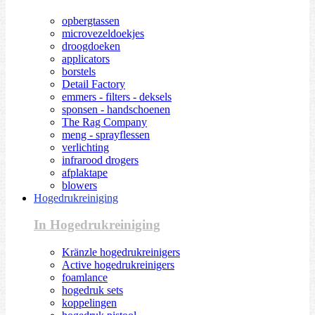
opbergtassen
microvezeldoekjes
droogdoeken
applicators
borstels
Detail Factory
emmers - filters - deksels
sponsen - handschoenen
The Rag Company
meng - sprayflessen
verlichting
infrarood drogers
afplaktape
blowers
Hogedrukreiniging
In Hogedrukreiniging
Kränzle hogedrukreinigers
Active hogedrukreinigers
foamlance
hogedruk sets
koppelingen