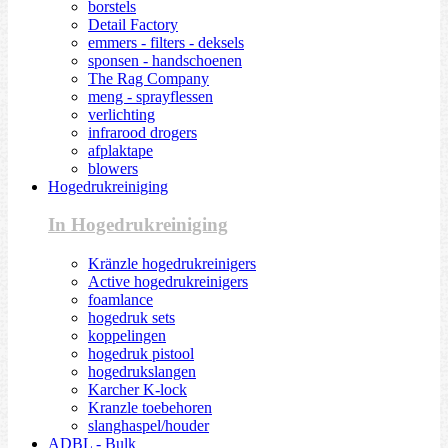
borstels
Detail Factory
emmers - filters - deksels
sponsen - handschoenen
The Rag Company
meng - sprayflessen
verlichting
infrarood drogers
afplaktape
blowers
Hogedrukreiniging
In Hogedrukreiniging
Kränzle hogedrukreinigers
Active hogedrukreinigers
foamlance
hogedruk sets
koppelingen
hogedruk pistool
hogedrukslangen
Karcher K-lock
Kranzle toebehoren
slanghaspel/houder
ADBL - Bulk