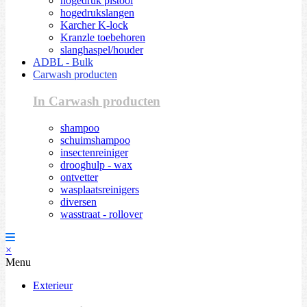
hogedruk pistool
hogedrukslangen
Karcher K-lock
Kranzle toebehoren
slanghaspel/houder
ADBL - Bulk
Carwash producten
In Carwash producten
shampoo
schuimshampoo
insectenreiniger
drooghulp - wax
ontvetter
wasplaatsreinigers
diversen
wasstraat - rollover
×
Menu
Exterieur