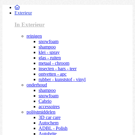
Exterieur
In Exterieur
reinigen
snowfoam
shampoo
klei - spray
glas - ruiten
metaal - chroom
insecten - hars - teer
ontvetten - apc
rubber - kunststof - vinyl
onderhoud
shampoo
snowfoam
Cabrio
accessoires
polijstmiddelen
3D car care
Autochem
ADBL - Polish
Autobrite