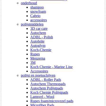
onderhoud
shampoo
snowfoam
Cabrio
accessoires
polijstmiddelen
3D car care
Autochem
ADBL - Polish
Autobrite
Autoglym
Koch-Chemie
Rupes
Menzerna
3M
Koch Chemie - Marine Line
Accessoires
polijst en poetsschijven
ADBL - Roller Pads
Autochem Thermopads
Autochem Polijstpads
Koch Chemie Polijstpads
Lamsvel - Wool
Rupes foam/microvezel pads
Microfiber Pads