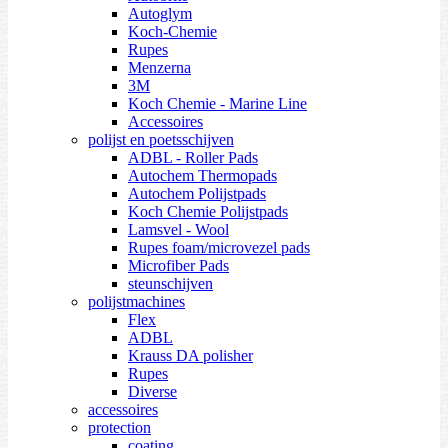
Autoglym
Koch-Chemie
Rupes
Menzerna
3M
Koch Chemie - Marine Line
Accessoires
polijst en poetsschijven
ADBL - Roller Pads
Autochem Thermopads
Autochem Polijstpads
Koch Chemie Polijstpads
Lamsvel - Wool
Rupes foam/microvezel pads
Microfiber Pads
steunschijven
polijstmachines
Flex
ADBL
Krauss DA polisher
Rupes
Diverse
accessoires
protection
coating