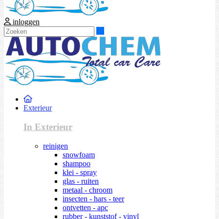
inloggen
Zoeken
Exterieur
In Exterieur
reinigen
snowfoam
shampoo
klei - spray
glas - ruiten
metaal - chroom
insecten - hars - teer
ontvetten - apc
rubber - kunststof - vinyl