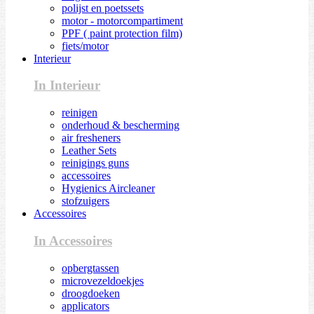
polijst en poetssets
motor - motorcompartiment
PPF ( paint protection film)
fiets/motor
Interieur
In Interieur
reinigen
onderhoud & bescherming
air fresheners
Leather Sets
reinigings guns
accessoires
Hygienics Aircleaner
stofzuigers
Accessoires
In Accessoires
opbergtassen
microvezeldoekjes
droogdoeken
applicators