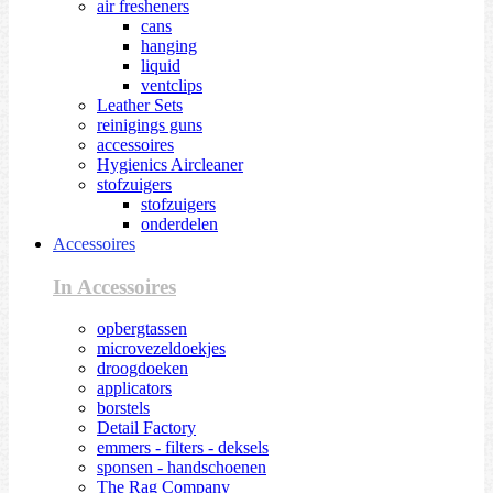
air fresheners
cans
hanging
liquid
ventclips
Leather Sets
reinigings guns
accessoires
Hygienics Aircleaner
stofzuigers
stofzuigers
onderdelen
Accessoires
In Accessoires
opbergtassen
microvezeldoekjes
droogdoeken
applicators
borstels
Detail Factory
emmers - filters - deksels
sponsen - handschoenen
The Rag Company