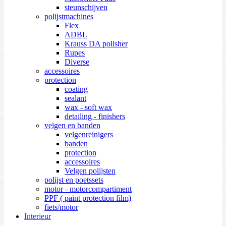
steunschijven
polijstmachines
Flex
ADBL
Krauss DA polisher
Rupes
Diverse
accessoires
protection
coating
sealant
wax - soft wax
detailing - finishers
velgen en banden
velgenreinigers
banden
protection
accessoires
Velgen polijsten
polijst en poetssets
motor - motorcompartiment
PPF ( paint protection film)
fiets/motor
Interieur