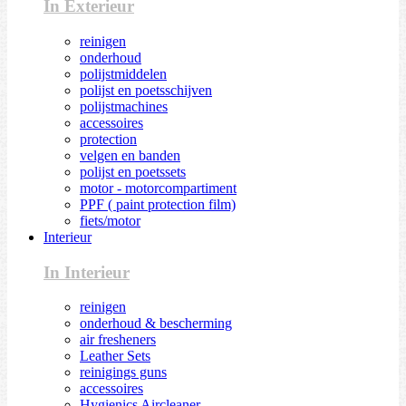
In Exterieur
reinigen
onderhoud
polijstmiddelen
polijst en poetsschijven
polijstmachines
accessoires
protection
velgen en banden
polijst en poetssets
motor - motorcompartiment
PPF ( paint protection film)
fiets/motor
Interieur
In Interieur
reinigen
onderhoud & bescherming
air fresheners
Leather Sets
reinigings guns
accessoires
Hygienics Aircleaner