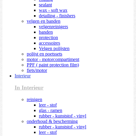
sealant
wax - soft wax
detailing - finishers
velgen en banden
velgenreinigers
banden
protection
accessoires
Velgen polijsten
polijst en poetssets
motor - motorcompartiment
PPF ( paint protection film)
fiets/motor
Interieur
In Interieur
reinigen
leer - stof
glas - ramen
rubber - kunststof - vinyl
onderhoud & bescherming
rubber - kunststof - vinyl
leer - stof