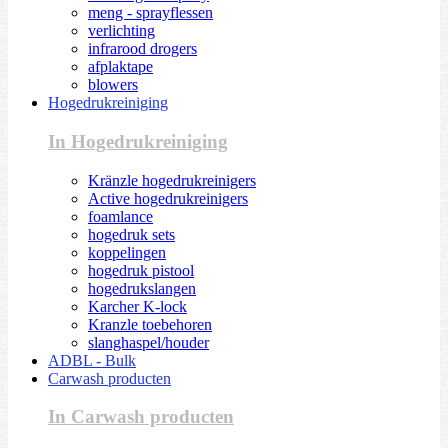
meng - sprayflessen
verlichting
infrarood drogers
afplaktape
blowers
Hogedrukreiniging
In Hogedrukreiniging
Kränzle hogedrukreinigers
Active hogedrukreinigers
foamlance
hogedruk sets
koppelingen
hogedruk pistool
hogedrukslangen
Karcher K-lock
Kranzle toebehoren
slanghaspel/houder
ADBL - Bulk
Carwash producten
In Carwash producten