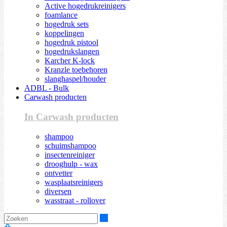
Active hogedrukreinigers
foamlance
hogedruk sets
koppelingen
hogedruk pistool
hogedrukslangen
Karcher K-lock
Kranzle toebehoren
slanghaspel/houder
ADBL - Bulk
Carwash producten
In Carwash producten
shampoo
schuimshampoo
insectenreiniger
drooghulp - wax
ontvetter
wasplaatsreinigers
diversen
wasstraat - rollover
Zoeken