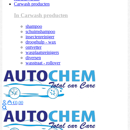
Carwash producten
In Carwash producten
shampoo
schuimshampoo
insectenreiniger
drooghulp - wax
ontvetter
wasplaatsreinigers
diversen
wasstraat - rollover
€0,00
Zoeken