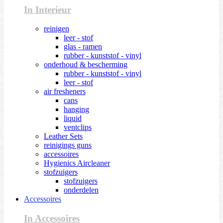
In Interieur
reinigen
leer - stof
glas - ramen
rubber - kunststof - vinyl
onderhoud & bescherming
rubber - kunststof - vinyl
leer - stof
air fresheners
cans
hanging
liquid
ventclips
Leather Sets
reinigings guns
accessoires
Hygienics Aircleaner
stofzuigers
stofzuigers
onderdelen
Accessoires
In Accessoires