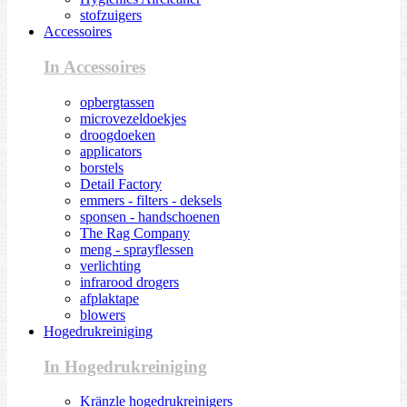
stofzuigers
Accessoires
In Accessoires
opbergtassen
microvezeldoekjes
droogdoeken
applicators
borstels
Detail Factory
emmers - filters - deksels
sponsen - handschoenen
The Rag Company
meng - sprayflessen
verlichting
infrarood drogers
afplaktape
blowers
Hogedrukreiniging
In Hogedrukreiniging
Kränzle hogedrukreinigers