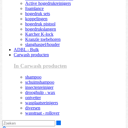
Active hogedrukreinigers
foamlance
hogedruk sets
koppelingen
hogedruk pistool
hogedrukslangen
Karcher K-lock
Kranzle toebehoren
slanghaspel/houder
ADBL - Bulk
Carwash producten
In Carwash producten
shampoo
schuimshampoo
insectenreiniger
drooghulp - wax
ontvetter
wasplaatsreinigers
diversen
wasstraat - rollover
Zoeken