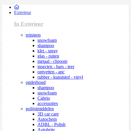
Exterieur
In Exterieur
reinigen
snowfoam
shampoo
klei - spray
glas - ruiten
metaal - chroom
insecten - hars - teer
ontvetten - apc
rubber - kunststof - vinyl
onderhoud
shampoo
snowfoam
Cabrio
accessoires
polijstmiddelen
3D car care
Autochem
ADBL - Polish
Autobrite