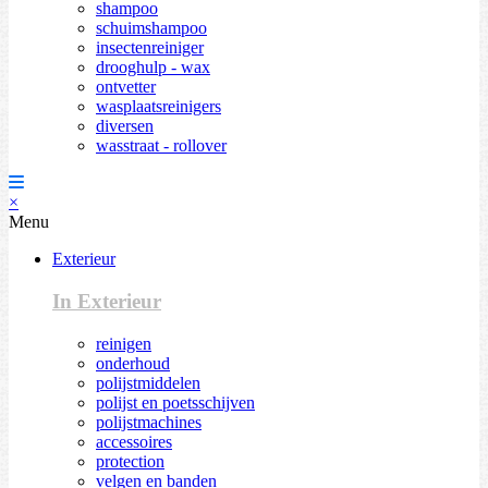
shampoo
schuimshampoo
insectenreiniger
drooghulp - wax
ontvetter
wasplaatsreinigers
diversen
wasstraat - rollover
×
Menu
Exterieur
In Exterieur
reinigen
onderhoud
polijstmiddelen
polijst en poetsschijven
polijstmachines
accessoires
protection
velgen en banden