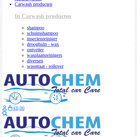
Carwash producten
In Carwash producten
shampoo
schuimshampoo
insectenreiniger
drooghulp - wax
ontvetter
wasplaatsreinigers
diversen
wasstraat - rollover
€0,00
Zoeken