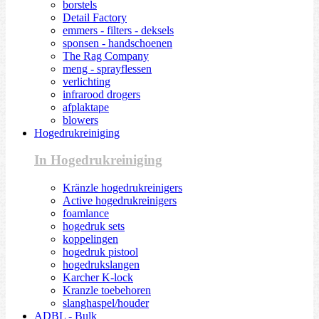
borstels
Detail Factory
emmers - filters - deksels
sponsen - handschoenen
The Rag Company
meng - sprayflessen
verlichting
infrarood drogers
afplaktape
blowers
Hogedrukreiniging
In Hogedrukreiniging
Kränzle hogedrukreinigers
Active hogedrukreinigers
foamlance
hogedruk sets
koppelingen
hogedruk pistool
hogedrukslangen
Karcher K-lock
Kranzle toebehoren
slanghaspel/houder
ADBL - Bulk