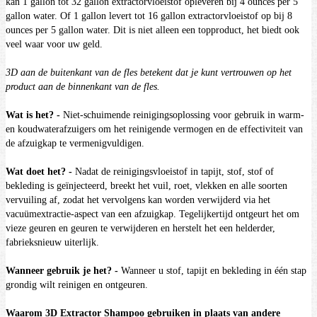
kan 1 gallon tot 32 gallon extractorvloeistof opleveren bij 4 ounces per 5
gallon water.
Of 1 gallon levert tot 16 gallon extractorvloeistof op bij 8
ounces per 5 gallon water.
Dit is niet alleen een topproduct, het biedt ook
veel waar voor uw geld.
3D aan de buitenkant van de fles betekent dat je kunt vertrouwen op het
product aan de binnenkant van de fles.
Wat is het?
-
Niet-schuimende reinigingsoplossing voor gebruik in warm-
en koudwaterafzuigers om het reinigende vermogen en de effectiviteit van
de afzuigkap te vermenigvuldigen.
Wat doet het?
-
Nadat de reinigingsvloeistof in tapijt, stof, stof of
bekleding is geïnjecteerd, breekt het vuil, roet, vlekken en alle soorten
vervuiling af, zodat het vervolgens kan worden verwijderd via het
vacuümextractie-aspect van een afzuigkap.
Tegelijkertijd ontgeurt het om
vieze geuren en geuren te verwijderen en herstelt het een helderder,
fabrieksnieuw uiterlijk.
Wanneer gebruik je het?
-
Wanneer u stof, tapijt en bekleding in één stap
grondig wilt reinigen en ontgeuren.
Waarom 3D Extractor Shampoo gebruiken in plaats van andere