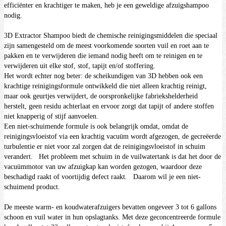
efficiënter en krachtiger te maken, heb je een geweldige afzuigshampoo
nodig.
3D Extractor Shampoo biedt de chemische reinigingsmiddelen die speciaal
zijn samengesteld om de meest voorkomende soorten vuil en roet aan te
pakken en te verwijderen die iemand nodig heeft om te reinigen en te
verwijderen uit elke stof, stof, tapijt en/of stoffering.
Het wordt echter nog beter: de scheikundigen van 3D hebben ook een
krachtige reinigingsformule ontwikkeld die niet alleen krachtig reinigt,
maar ook geurtjes verwijdert, de oorspronkelijke fabriekshelderheid
herstelt, geen residu achterlaat en ervoor zorgt dat tapijt of andere stoffen
niet knapperig of stijf aanvoelen.
Een niet-schuimende formule is ook belangrijk omdat, omdat de
reinigingsvloeistof via een krachtig vacuüm wordt afgezogen, de gecreëerde
turbulentie er niet voor zal zorgen dat de reinigingsvloeistof in schuim
verandert.
Het probleem met schuim in de vuilwatertank is dat het door de
vacuümmotor van uw afzuigkap kan worden gezogen, waardoor deze
beschadigd raakt of voortijdig defect raakt.
Daarom wil je een niet-
schuimend product.
De meeste warm- en koudwaterafzuigers bevatten ongeveer 3 tot 6 gallons
schoon en vuil water in hun opslagtanks.
Met deze geconcentreerde formule