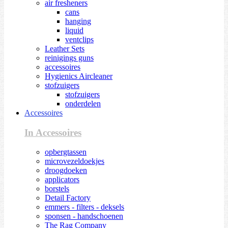
air fresheners
cans
hanging
liquid
ventclips
Leather Sets
reinigings guns
accessoires
Hygienics Aircleaner
stofzuigers
stofzuigers
onderdelen
Accessoires
In Accessoires
opbergtassen
microvezeldoekjes
droogdoeken
applicators
borstels
Detail Factory
emmers - filters - deksels
sponsen - handschoenen
The Rag Company