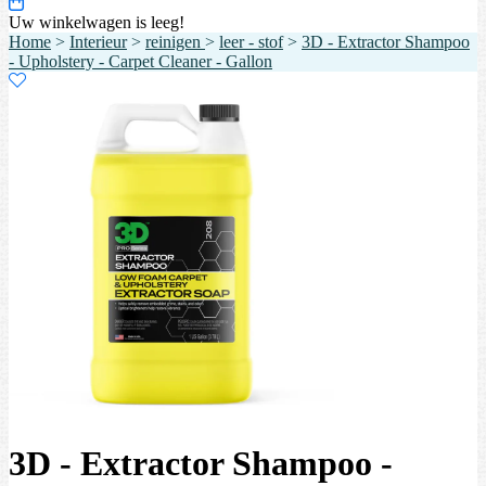
Uw winkelwagen is leeg!
Home
>
Interieur
>
reinigen
>
leer - stof
>
3D - Extractor Shampoo
- Upholstery - Carpet Cleaner - Gallon
3D - Extractor Shampoo -