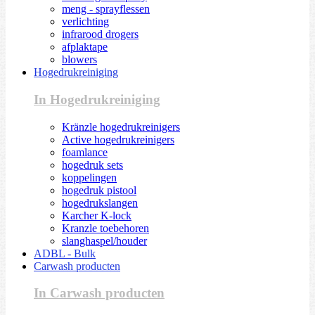
meng - sprayflessen
verlichting
infrarood drogers
afplaktape
blowers
Hogedrukreiniging
In Hogedrukreiniging
Kränzle hogedrukreinigers
Active hogedrukreinigers
foamlance
hogedruk sets
koppelingen
hogedruk pistool
hogedrukslangen
Karcher K-lock
Kranzle toebehoren
slanghaspel/houder
ADBL - Bulk
Carwash producten
In Carwash producten