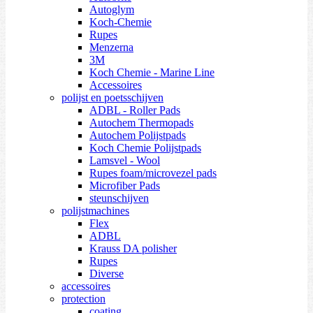
Autoglym
Koch-Chemie
Rupes
Menzerna
3M
Koch Chemie - Marine Line
Accessoires
polijst en poetsschijven
ADBL - Roller Pads
Autochem Thermopads
Autochem Polijstpads
Koch Chemie Polijstpads
Lamsvel - Wool
Rupes foam/microvezel pads
Microfiber Pads
steunschijven
polijstmachines
Flex
ADBL
Krauss DA polisher
Rupes
Diverse
accessoires
protection
coating