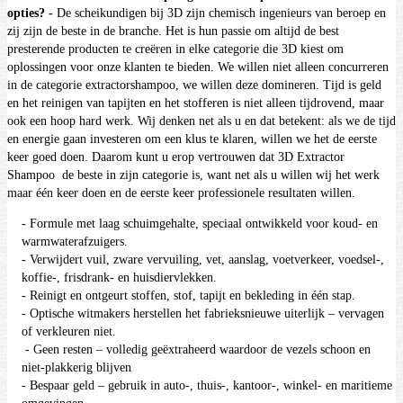
opties?
-
De scheikundigen bij 3D zijn chemisch ingenieurs van beroep en
zij zijn de beste in de branche.
Het is hun passie om altijd de best
presterende producten te creëren in elke categorie die 3D kiest om
oplossingen voor onze klanten te bieden.
We willen niet alleen concurreren
in de categorie extractorshampoo, we willen deze domineren.
Tijd is geld
en het reinigen van tapijten en het stofferen is niet alleen tijdrovend, maar
ook een hoop hard werk.
Wij denken net als u en dat betekent: als we de tijd
en energie gaan investeren om een ​​klus te klaren, willen we het de eerste
keer goed doen.
Daarom kunt u erop vertrouwen dat
3D Extractor
Shampoo
de beste in zijn categorie is, want net als u willen wij het werk
maar één keer doen en de eerste keer professionele resultaten willen.
- Formule met laag schuimgehalte, speciaal ontwikkeld voor koud- en
warmwaterafzuigers.
- Verwijdert vuil, zware vervuiling, vet, aanslag, voetverkeer, voedsel-,
koffie-, frisdrank- en huisdiervlekken.
- Reinigt en ontgeurt stoffen, stof, tapijt en bekleding in één stap.
- Optische witmakers herstellen het fabrieksnieuwe uiterlijk – vervagen
of verkleuren niet.
- Geen resten – volledig geëxtraheerd waardoor de vezels schoon en
niet-plakkerig blijven
- Bespaar geld – gebruik in auto-, thuis-, kantoor-, winkel- en maritieme