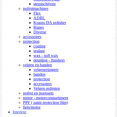
steunschijven
polijstmachines
Flex
ADBL
Krauss DA polisher
Rupes
Diverse
accessoires
protection
coating
sealant
wax - soft wax
detailing - finishers
velgen en banden
velgenreinigers
banden
protection
accessoires
Velgen polijsten
polijst en poetssets
motor - motorcompartiment
PPF ( paint protection film)
fiets/motor
Interieur