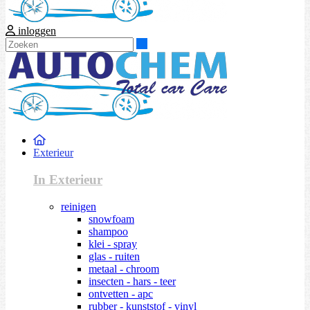
inloggen
Zoeken
Exterieur
In Exterieur
reinigen
snowfoam
shampoo
klei - spray
glas - ruiten
metaal - chroom
insecten - hars - teer
ontvetten - apc
rubber - kunststof - vinyl