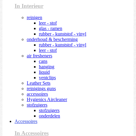
In Interieur
reinigen
leer - stof
glas - ramen
rubber - kunststof - vinyl
onderhoud & bescherming
rubber - kunststof - vinyl
leer - stof
air fresheners
cans
hanging
liquid
ventclips
Leather Sets
reinigings guns
accessoires
Hygienics Aircleaner
stofzuigers
stofzuigers
onderdelen
Accessoires
In Accessoires