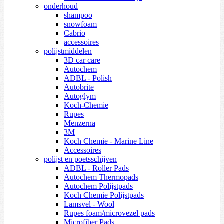
onderhoud
shampoo
snowfoam
Cabrio
accessoires
polijstmiddelen
3D car care
Autochem
ADBL - Polish
Autobrite
Autoglym
Koch-Chemie
Rupes
Menzerna
3M
Koch Chemie - Marine Line
Accessoires
polijst en poetsschijven
ADBL - Roller Pads
Autochem Thermopads
Autochem Polijstpads
Koch Chemie Polijstpads
Lamsvel - Wool
Rupes foam/microvezel pads
Microfiber Pads