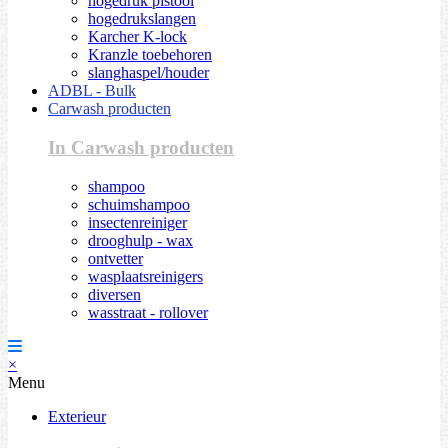
hogedruk pistool
hogedrukslangen
Karcher K-lock
Kranzle toebehoren
slanghaspel/houder
ADBL - Bulk
Carwash producten
In Carwash producten
shampoo
schuimshampoo
insectenreiniger
drooghulp - wax
ontvetter
wasplaatsreinigers
diversen
wasstraat - rollover
×
Menu
Exterieur