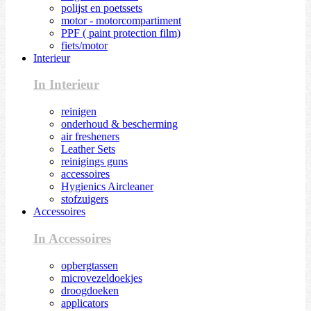
polijst en poetssets
motor - motorcompartiment
PPF ( paint protection film)
fiets/motor
Interieur
In Interieur
reinigen
onderhoud & bescherming
air fresheners
Leather Sets
reinigings guns
accessoires
Hygienics Aircleaner
stofzuigers
Accessoires
In Accessoires
opbergtassen
microvezeldoekjes
droogdoeken
applicators