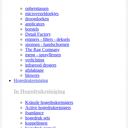
opbergtassen
microvezeldoekjes
droogdoeken
applicators
borstels
Detail Factory
emmers - filters - deksels
sponsen - handschoenen
The Rag Company
meng - sprayflessen
verlichting
infrarood drogers
afplaktape
blowers
Hogedrukreiniging
In Hogedrukreiniging
Kränzle hogedrukreinigers
Active hogedrukreinigers
foamlance
hogedruk sets
koppelingen