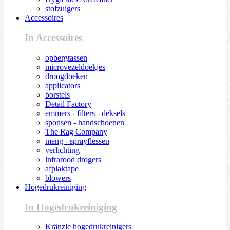
stofzuigers
Accessoires
In Accessoires
opbergtassen
microvezeldoekjes
droogdoeken
applicators
borstels
Detail Factory
emmers - filters - deksels
sponsen - handschoenen
The Rag Company
meng - sprayflessen
verlichting
infrarood drogers
afplaktape
blowers
Hogedrukreiniging
In Hogedrukreiniging
Kränzle hogedrukreinigers