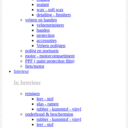
sealant
wax - soft wax
detailing - finishers
velgen en banden
velgenreinigers
banden
protection
accessoires
Velgen polijsten
polijst en poetssets
motor - motorcompartiment
PPF ( paint protection film)
fiets/motor
Interieur
In Interieur
reinigen
leer - stof
glas - ramen
rubber - kunststof - vinyl
onderhoud & bescherming
rubber - kunststof - vinyl
leer - stof