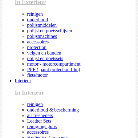
In Exterieur
reinigen
onderhoud
polijstmiddelen
polijst en poetsschijven
polijstmachines
accessoires
protection
velgen en banden
polijst en poetssets
motor - motorcompartiment
PPF ( paint protection film)
fiets/motor
Interieur
In Interieur
reinigen
onderhoud & bescherming
air fresheners
Leather Sets
reinigings guns
accessoires
Hygienics Aircleaner