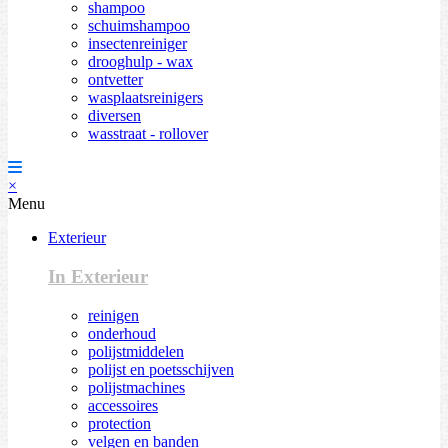
shampoo
schuimshampoo
insectenreiniger
drooghulp - wax
ontvetter
wasplaatsreinigers
diversen
wasstraat - rollover
×
Menu
Exterieur
In Exterieur
reinigen
onderhoud
polijstmiddelen
polijst en poetsschijven
polijstmachines
accessoires
protection
velgen en banden