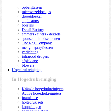
opbergtassen
microvezeldoekjes
droogdoeken
applicators
borstels
Detail Factory
emmers - filters - deksels
sponsen - handschoenen
The Rag Company
meng - sprayflessen
verlichting
infrarood drogers
afplaktape
blowers
Hogedrukreiniging
In Hogedrukreiniging
Kränzle hogedrukreinigers
Active hogedrukreinigers
foamlance
hogedruk sets
koppelingen