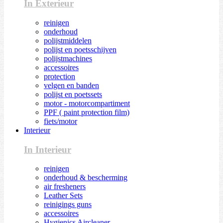
In Exterieur
reinigen
onderhoud
polijstmiddelen
polijst en poetsschijven
polijstmachines
accessoires
protection
velgen en banden
polijst en poetssets
motor - motorcompartiment
PPF ( paint protection film)
fiets/motor
Interieur
In Interieur
reinigen
onderhoud & bescherming
air fresheners
Leather Sets
reinigings guns
accessoires
Hygienics Aircleaner