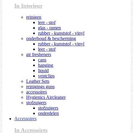
In Interieur
reinigen
leer - stof
glas - ramen
rubber - kunststof - vinyl
onderhoud & bescherming
rubber - kunststof - vinyl
leer - stof
air fresheners
cans
hanging
liquid
ventclips
Leather Sets
reinigings guns
accessoires
Hygienics Aircleaner
stofzuigers
stofzuigers
onderdelen
Accessoires
In Accessoires