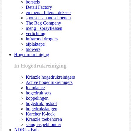
borstels
Detail Factory
emmers - filters - deksels
sponsen - handschoenen
The Rag Company
meng - sprayflessen
verlichting
infrarood drogers
afplaktape
blowers
Hogedrukreiniging
In Hogedrukreiniging
Kränzle hogedrukreinigers
Active hogedrukreinigers
foamlance
hogedruk sets
koppelingen
hogedruk pistool
hogedrukslangen
Karcher K-lock
Kranzle toebehoren
slanghaspel/houder
ADBL - Bulk