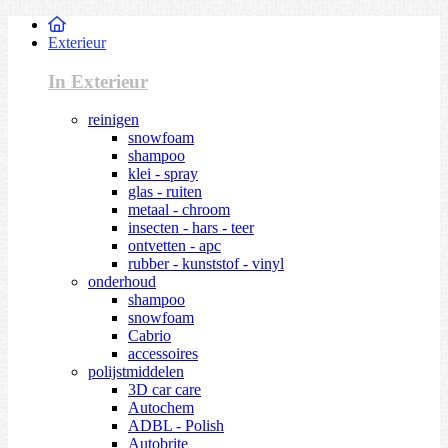
Exterieur
In Exterieur
reinigen
snowfoam
shampoo
klei - spray
glas - ruiten
metaal - chroom
insecten - hars - teer
ontvetten - apc
rubber - kunststof - vinyl
onderhoud
shampoo
snowfoam
Cabrio
accessoires
polijstmiddelen
3D car care
Autochem
ADBL - Polish
Autobrite