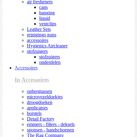
air fresheners
cans
hanging
liquid
ventclips
Leather Sets
reinigings guns
accessoires
Hygienics Aircleaner
stofzuigers
stofzuigers
onderdelen
Accessoires
In Accessoires
opbergtassen
microvezeldoekjes
droogdoeken
applicators
borstels
Detail Factory
emmers - filters - deksels
sponsen - handschoenen
The Rag Company