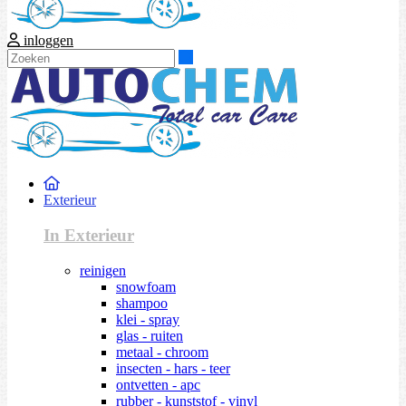
inloggen
Zoeken
Exterieur
In Exterieur
reinigen
snowfoam
shampoo
klei - spray
glas - ruiten
metaal - chroom
insecten - hars - teer
ontvetten - apc
rubber - kunststof - vinyl