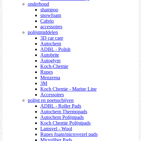
onderhoud
shampoo
snowfoam
Cabrio
accessoires
polijstmiddelen
3D car care
Autochem
ADBL - Polish
Autobrite
Autoglym
Koch-Chemie
Rupes
Menzerna
3M
Koch Chemie - Marine Line
Accessoires
polijst en poetsschijven
ADBL - Roller Pads
Autochem Thermopads
Autochem Polijstpads
Koch Chemie Polijstpads
Lamsvel - Wool
Rupes foam/microvezel pads
Microfiber Pads