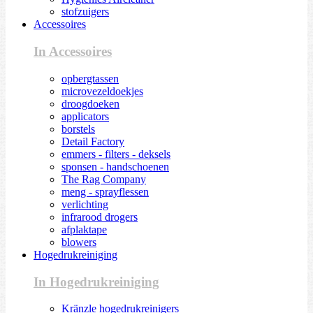
stofzuigers
Accessoires
In Accessoires
opbergtassen
microvezeldoekjes
droogdoeken
applicators
borstels
Detail Factory
emmers - filters - deksels
sponsen - handschoenen
The Rag Company
meng - sprayflessen
verlichting
infrarood drogers
afplaktape
blowers
Hogedrukreiniging
In Hogedrukreiniging
Kränzle hogedrukreinigers