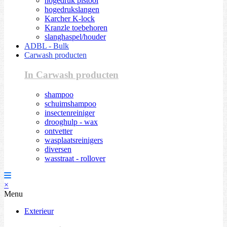
hogedruk pistool
hogedrukslangen
Karcher K-lock
Kranzle toebehoren
slanghaspel/houder
ADBL - Bulk
Carwash producten
In Carwash producten
shampoo
schuimshampoo
insectenreiniger
drooghulp - wax
ontvetter
wasplaatsreinigers
diversen
wasstraat - rollover
×
Menu
Exterieur