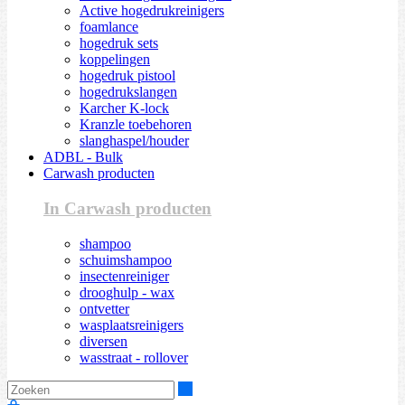
Active hogedrukreinigers
foamlance
hogedruk sets
koppelingen
hogedruk pistool
hogedrukslangen
Karcher K-lock
Kranzle toebehoren
slanghaspel/houder
ADBL - Bulk
Carwash producten
In Carwash producten
shampoo
schuimshampoo
insectenreiniger
drooghulp - wax
ontvetter
wasplaatsreinigers
diversen
wasstraat - rollover
Zoeken