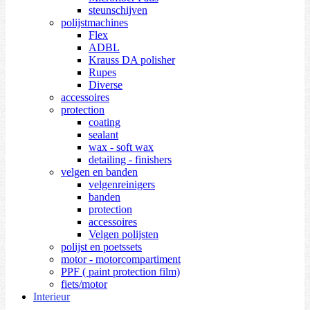
steunschijven
polijstmachines
Flex
ADBL
Krauss DA polisher
Rupes
Diverse
accessoires
protection
coating
sealant
wax - soft wax
detailing - finishers
velgen en banden
velgenreinigers
banden
protection
accessoires
Velgen polijsten
polijst en poetssets
motor - motorcompartiment
PPF ( paint protection film)
fiets/motor
Interieur