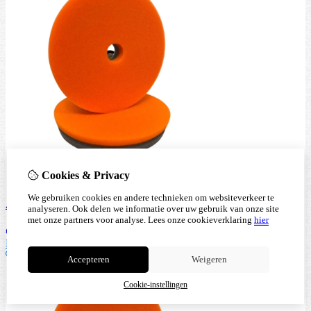
Cookies & Privacy
We gebruiken cookies en andere technieken om websiteverkeer te
Autochem Thermopad - Orange Fine Cut 125/138
analyseren. Ook delen we informatie over uw gebruik van onze site
met onze partners voor analyse.
Lees onze cookieverklaring
hier
€
10,95
Bestellen
Accepteren
Weigeren
Cookie-instellingen