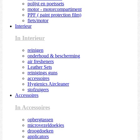
polijst en poetssets
motor - motorcompartiment
PPF ( paint protection film)
fiets/motor
Interieur
In Interieur
reinigen
onderhoud & bescherming
air fresheners
Leather Sets
reinigings guns
accessoires
Hygienics Aircleaner
stofzuigers
Accessoires
In Accessoires
opbergtassen
microvezeldoekjes
droogdoeken
applicators