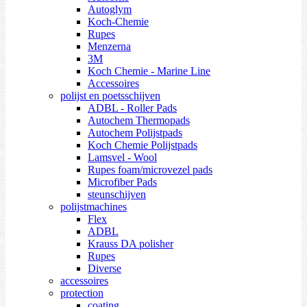
Autoglym
Koch-Chemie
Rupes
Menzerna
3M
Koch Chemie - Marine Line
Accessoires
polijst en poetsschijven
ADBL - Roller Pads
Autochem Thermopads
Autochem Polijstpads
Koch Chemie Polijstpads
Lamsvel - Wool
Rupes foam/microvezel pads
Microfiber Pads
steunschijven
polijstmachines
Flex
ADBL
Krauss DA polisher
Rupes
Diverse
accessoires
protection
coating