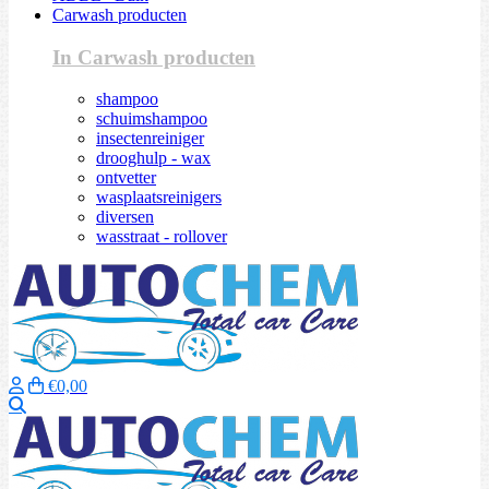
Carwash producten
In Carwash producten
shampoo
schuimshampoo
insectenreiniger
drooghulp - wax
ontvetter
wasplaatsreinigers
diversen
wasstraat - rollover
€0,00
Zoeken