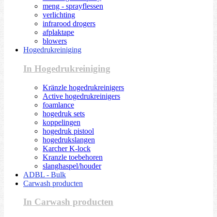
meng - sprayflessen
verlichting
infrarood drogers
afplaktape
blowers
Hogedrukreiniging
In Hogedrukreiniging
Kränzle hogedrukreinigers
Active hogedrukreinigers
foamlance
hogedruk sets
koppelingen
hogedruk pistool
hogedrukslangen
Karcher K-lock
Kranzle toebehoren
slanghaspel/houder
ADBL - Bulk
Carwash producten
In Carwash producten