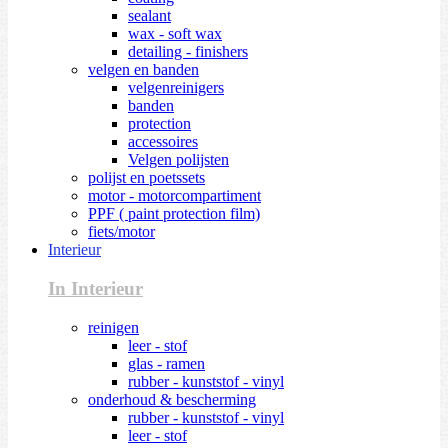
sealant
wax - soft wax
detailing - finishers
velgen en banden
velgenreinigers
banden
protection
accessoires
Velgen polijsten
polijst en poetssets
motor - motorcompartiment
PPF ( paint protection film)
fiets/motor
Interieur
In Interieur
reinigen
leer - stof
glas - ramen
rubber - kunststof - vinyl
onderhoud & bescherming
rubber - kunststof - vinyl
leer - stof