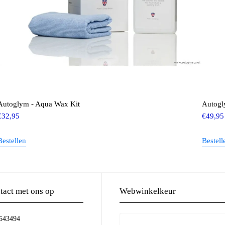
Autoglym - Aqua Wax Kit
Autogly
€
32,95
€
49,95
Bestellen
Bestell
act met ons op
Webwinkelkeur
-543494