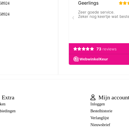
68924
68924
Extra
Mijn accoun
ken
Inloggen
biedingen
Bestelhistorie
Verlanglijst
Nieuwsbrief