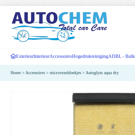
Exterieur
Interieur
Accessoires
Hogedrukreiniging
ADBL - Bulk
Home
>
Accessoires
>
microvezeldoekjes
>
Autoglym aqua dry