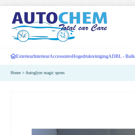
Exterieur
Interieur
Accessoires
Hogedrukreiniging
ADBL - Bulk
Home
>
Autoglym magic spons