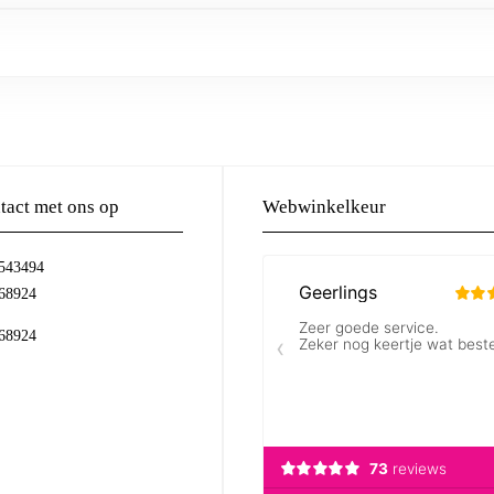
act met ons op
Webwinkelkeur
-543494
68924
68924