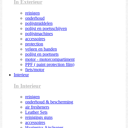
In Exterieur
reinigen
onderhoud
polijstmiddelen
polijst en poetsschijven
polijstmachines
accessoires
protection
velgen en banden
polijst en poetssets
motor - motorcompartiment
PPF ( paint protection film)
fiets/motor
Interieur
In Interieur
reinigen
onderhoud & bescherming
air fresheners
Leather Sets
reinigings guns
accessoires
Hygienics Aircleaner