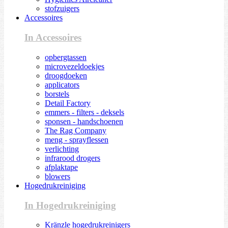
stofzuigers
Accessoires
In Accessoires
opbergtassen
microvezeldoekjes
droogdoeken
applicators
borstels
Detail Factory
emmers - filters - deksels
sponsen - handschoenen
The Rag Company
meng - sprayflessen
verlichting
infrarood drogers
afplaktape
blowers
Hogedrukreiniging
In Hogedrukreiniging
Kränzle hogedrukreinigers