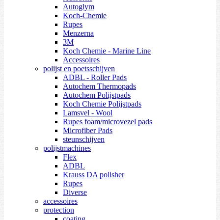
Autoglym
Koch-Chemie
Rupes
Menzerna
3M
Koch Chemie - Marine Line
Accessoires
polijst en poetsschijven
ADBL - Roller Pads
Autochem Thermopads
Autochem Polijstpads
Koch Chemie Polijstpads
Lamsvel - Wool
Rupes foam/microvezel pads
Microfiber Pads
steunschijven
polijstmachines
Flex
ADBL
Krauss DA polisher
Rupes
Diverse
accessoires
protection
coating