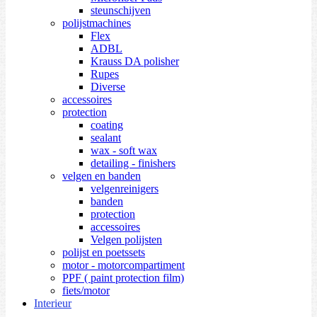
steunschijven
polijstmachines
Flex
ADBL
Krauss DA polisher
Rupes
Diverse
accessoires
protection
coating
sealant
wax - soft wax
detailing - finishers
velgen en banden
velgenreinigers
banden
protection
accessoires
Velgen polijsten
polijst en poetssets
motor - motorcompartiment
PPF ( paint protection film)
fiets/motor
Interieur