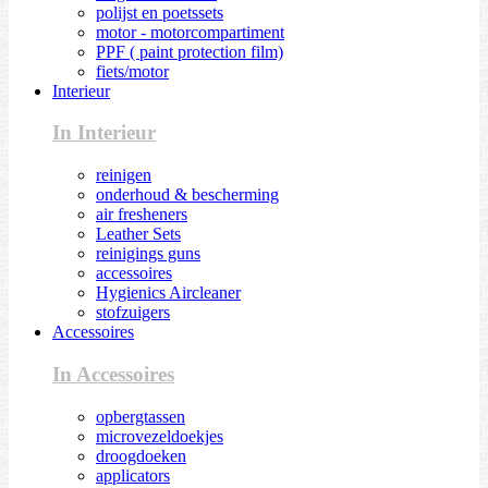
polijst en poetssets
motor - motorcompartiment
PPF ( paint protection film)
fiets/motor
Interieur
In Interieur
reinigen
onderhoud & bescherming
air fresheners
Leather Sets
reinigings guns
accessoires
Hygienics Aircleaner
stofzuigers
Accessoires
In Accessoires
opbergtassen
microvezeldoekjes
droogdoeken
applicators