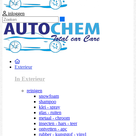
inloggen
Zoeken
Exterieur
In Exterieur
reinigen
snowfoam
shampoo
klei - spray
glas - ruiten
metaal - chroom
insecten - hars - teer
ontvetten - apc
rubber - kunststof - vinyl