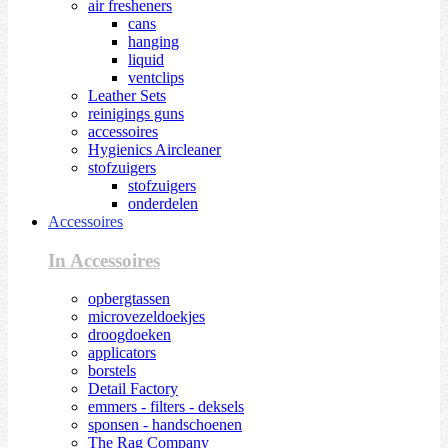
air fresheners
cans
hanging
liquid
ventclips
Leather Sets
reinigings guns
accessoires
Hygienics Aircleaner
stofzuigers
stofzuigers
onderdelen
Accessoires
In Accessoires
opbergtassen
microvezeldoekjes
droogdoeken
applicators
borstels
Detail Factory
emmers - filters - deksels
sponsen - handschoenen
The Rag Company