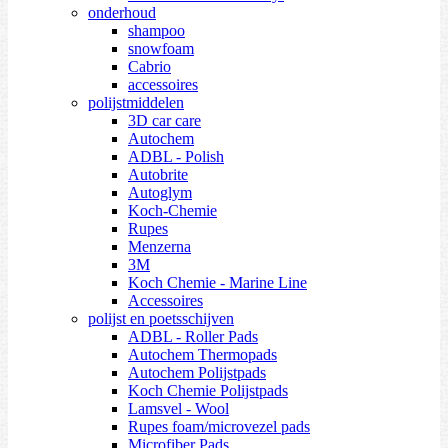
onderhoud
shampoo
snowfoam
Cabrio
accessoires
polijstmiddelen
3D car care
Autochem
ADBL - Polish
Autobrite
Autoglym
Koch-Chemie
Rupes
Menzerna
3M
Koch Chemie - Marine Line
Accessoires
polijst en poetsschijven
ADBL - Roller Pads
Autochem Thermopads
Autochem Polijstpads
Koch Chemie Polijstpads
Lamsvel - Wool
Rupes foam/microvezel pads
Microfiber Pads