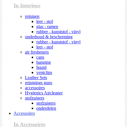
In Interieur
reinigen
leer - stof
glas - ramen
rubber - kunststof - vinyl
onderhoud & bescherming
rubber - kunststof - vinyl
leer - stof
air fresheners
cans
hanging
liquid
ventclips
Leather Sets
reinigings guns
accessoires
Hygienics Aircleaner
stofzuigers
stofzuigers
onderdelen
Accessoires
In Accessoires