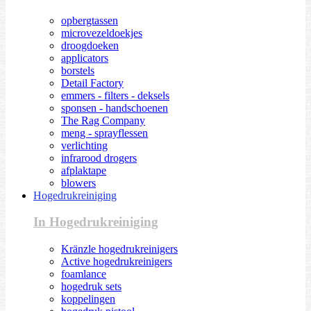
opbergtassen
microvezeldoekjes
droogdoeken
applicators
borstels
Detail Factory
emmers - filters - deksels
sponsen - handschoenen
The Rag Company
meng - sprayflessen
verlichting
infrarood drogers
afplaktape
blowers
Hogedrukreiniging
In Hogedrukreiniging
Kränzle hogedrukreinigers
Active hogedrukreinigers
foamlance
hogedruk sets
koppelingen