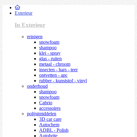
Exterieur
In Exterieur
reinigen
snowfoam
shampoo
klei - spray
glas - ruiten
metaal - chroom
insecten - hars - teer
ontvetten - apc
rubber - kunststof - vinyl
onderhoud
shampoo
snowfoam
Cabrio
accessoires
polijstmiddelen
3D car care
Autochem
ADBL - Polish
Autobrite