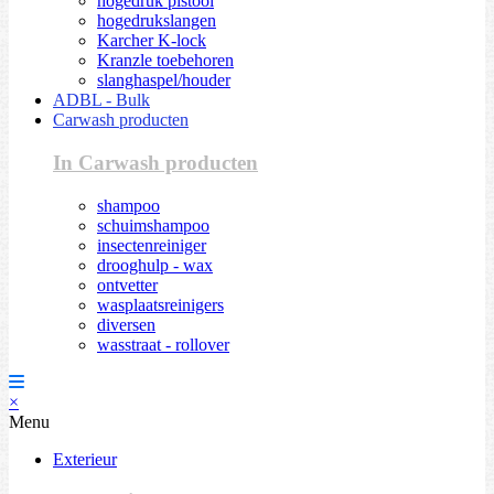
hogedruk pistool
hogedrukslangen
Karcher K-lock
Kranzle toebehoren
slanghaspel/houder
ADBL - Bulk
Carwash producten
In Carwash producten
shampoo
schuimshampoo
insectenreiniger
drooghulp - wax
ontvetter
wasplaatsreinigers
diversen
wasstraat - rollover
×
Menu
Exterieur