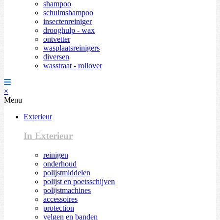
shampoo
schuimshampoo
insectenreiniger
drooghulp - wax
ontvetter
wasplaatsreinigers
diversen
wasstraat - rollover
×
Menu
Exterieur
In Exterieur
reinigen
onderhoud
polijstmiddelen
polijst en poetsschijven
polijstmachines
accessoires
protection
velgen en banden