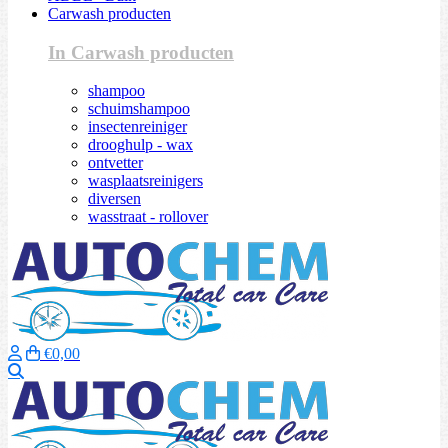
Carwash producten
In Carwash producten
shampoo
schuimshampoo
insectenreiniger
drooghulp - wax
ontvetter
wasplaatsreinigers
diversen
wasstraat - rollover
€0,00
Zoeken