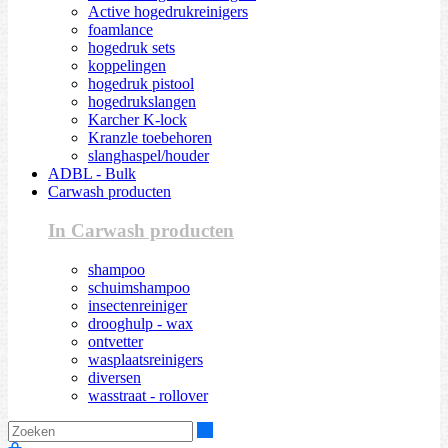
Active hogedrukreinigers
foamlance
hogedruk sets
koppelingen
hogedruk pistool
hogedrukslangen
Karcher K-lock
Kranzle toebehoren
slanghaspel/houder
ADBL - Bulk
Carwash producten
In Carwash producten
shampoo
schuimshampoo
insectenreiniger
drooghulp - wax
ontvetter
wasplaatsreinigers
diversen
wasstraat - rollover
Zoeken