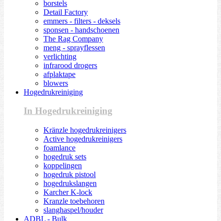
borstels
Detail Factory
emmers - filters - deksels
sponsen - handschoenen
The Rag Company
meng - sprayflessen
verlichting
infrarood drogers
afplaktape
blowers
Hogedrukreiniging
In Hogedrukreiniging
Kränzle hogedrukreinigers
Active hogedrukreinigers
foamlance
hogedruk sets
koppelingen
hogedruk pistool
hogedrukslangen
Karcher K-lock
Kranzle toebehoren
slanghaspel/houder
ADBL - Bulk