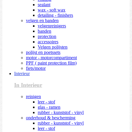
sealant
wax - soft wax
detailing - finishers
velgen en banden
velgenreinigers
banden
protection
accessoires
Velgen polijsten
polijst en poetssets
motor - motorcompartiment
PPF ( paint protection film)
fiets/motor
Interieur
In Interieur
reinigen
leer - stof
glas - ramen
rubber - kunststof - vinyl
onderhoud & bescherming
rubber - kunststof - vinyl
leer - stof