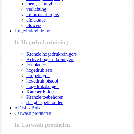
meng - sprayflessen
verlichting
infrarood drogers
afplaktape
blowers
Hogedrukreiniging
In Hogedrukreiniging
Kränzle hogedrukreinigers
Active hogedrukreinigers
foamlance
hogedruk sets
koppelingen
hogedruk pistool
hogedrukslangen
Karcher K-lock
Kranzle toebehoren
slanghaspel/houder
ADBL - Bulk
Carwash producten
In Carwash producten