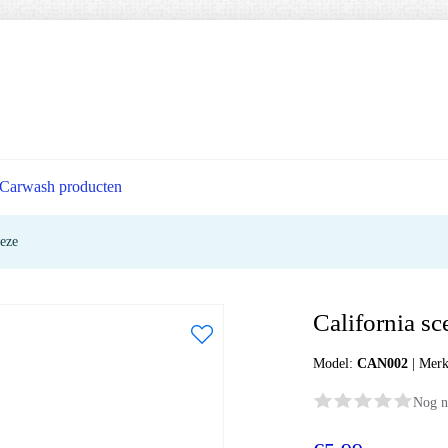
Carwash producten
eeze
California sc
Model:
CAN002
|
Mer
Nog n