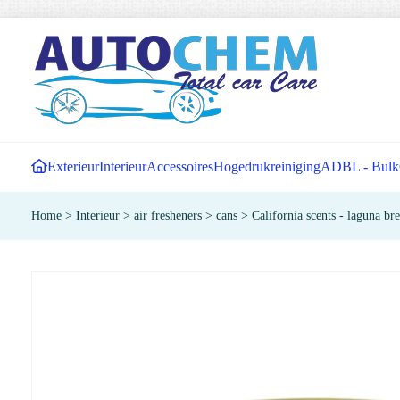
Exterieur
Interieur
Accessoires
Hogedrukreiniging
ADBL - Bulk
Home
>
Interieur
>
air fresheners
>
cans
>
California scents - laguna br