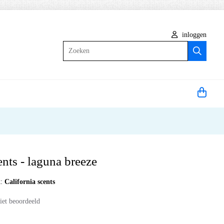
inloggen
Zoeken
ents - laguna breeze
k:
California scents
iet beoordeeld