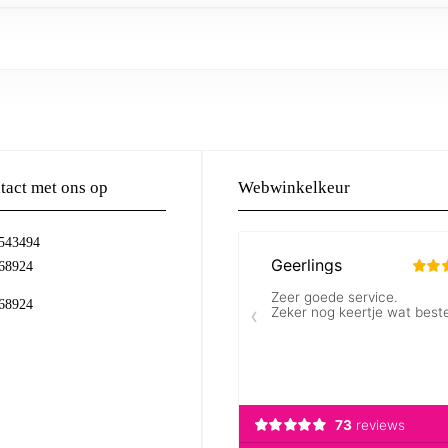
act met ons op
Webwinkelkeur
-543494
68924
68924