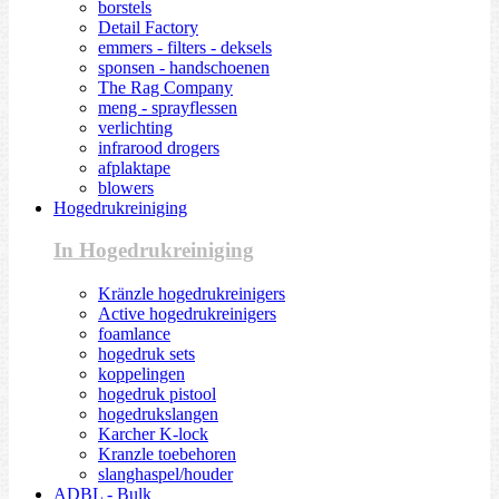
borstels
Detail Factory
emmers - filters - deksels
sponsen - handschoenen
The Rag Company
meng - sprayflessen
verlichting
infrarood drogers
afplaktape
blowers
Hogedrukreiniging
In Hogedrukreiniging
Kränzle hogedrukreinigers
Active hogedrukreinigers
foamlance
hogedruk sets
koppelingen
hogedruk pistool
hogedrukslangen
Karcher K-lock
Kranzle toebehoren
slanghaspel/houder
ADBL - Bulk