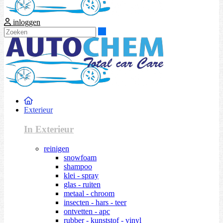
inloggen
Zoeken
Exterieur
In Exterieur
reinigen
snowfoam
shampoo
klei - spray
glas - ruiten
metaal - chroom
insecten - hars - teer
ontvetten - apc
rubber - kunststof - vinyl