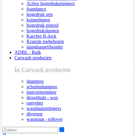
Active hogedrukreinigers
foamlance
hogedruk sets
koppelingen
hogedruk pistool
hogedrukslangen
Karcher K-lock
Kranzle toebehoren
slanghaspel/houder
ADBL - Bulk
Carwash producten
In Carwash producten
shampoo
schuimshampoo
insectenreiniger
drooghulp - wax
ontvetter
wasplaatsreinigers
diversen
wasstraat - rollover
Zoeken