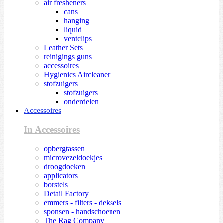
air fresheners
cans
hanging
liquid
ventclips
Leather Sets
reinigings guns
accessoires
Hygienics Aircleaner
stofzuigers
stofzuigers
onderdelen
Accessoires
In Accessoires
opbergtassen
microvezeldoekjes
droogdoeken
applicators
borstels
Detail Factory
emmers - filters - deksels
sponsen - handschoenen
The Rag Company