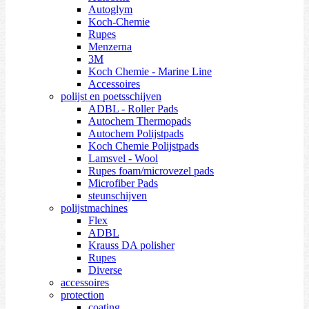
Autoglym
Koch-Chemie
Rupes
Menzerna
3M
Koch Chemie - Marine Line
Accessoires
polijst en poetsschijven
ADBL - Roller Pads
Autochem Thermopads
Autochem Polijstpads
Koch Chemie Polijstpads
Lamsvel - Wool
Rupes foam/microvezel pads
Microfiber Pads
steunschijven
polijstmachines
Flex
ADBL
Krauss DA polisher
Rupes
Diverse
accessoires
protection
coating