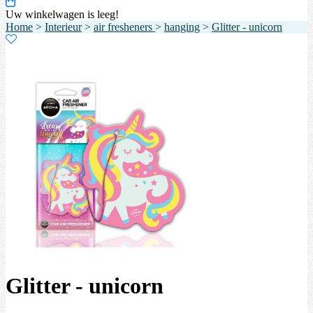
Uw winkelwagen is leeg!
Home
>
Interieur
>
air fresheners
>
hanging
>
Glitter - unicorn
Glitter - unicorn