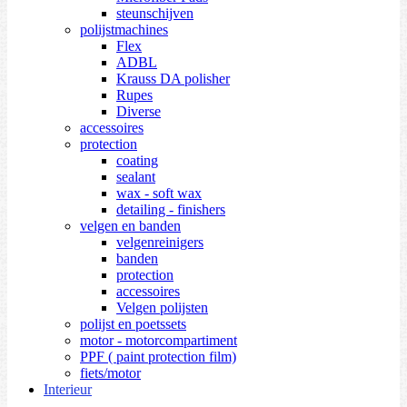
steunschijven
polijstmachines
Flex
ADBL
Krauss DA polisher
Rupes
Diverse
accessoires
protection
coating
sealant
wax - soft wax
detailing - finishers
velgen en banden
velgenreinigers
banden
protection
accessoires
Velgen polijsten
polijst en poetssets
motor - motorcompartiment
PPF ( paint protection film)
fiets/motor
Interieur