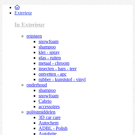
Exterieur
In Exterieur
reinigen
snowfoam
shampoo
klei - spray
glas - ruiten
metaal - chroom
insecten - hars - teer
ontvetten - apc
rubber - kunststof - vinyl
onderhoud
shampoo
snowfoam
Cabrio
accessoires
polijstmiddelen
3D car care
Autochem
ADBL - Polish
Autobrite