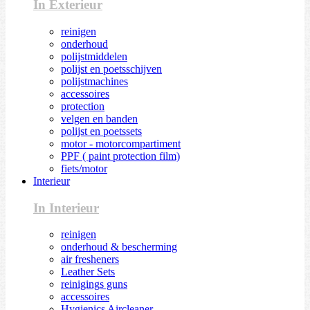
In Exterieur
reinigen
onderhoud
polijstmiddelen
polijst en poetsschijven
polijstmachines
accessoires
protection
velgen en banden
polijst en poetssets
motor - motorcompartiment
PPF ( paint protection film)
fiets/motor
Interieur
In Interieur
reinigen
onderhoud & bescherming
air fresheners
Leather Sets
reinigings guns
accessoires
Hygienics Aircleaner