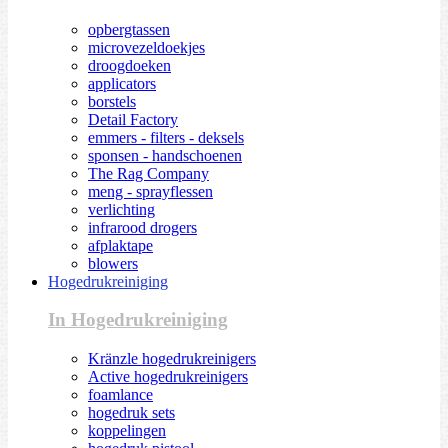
opbergtassen
microvezeldoekjes
droogdoeken
applicators
borstels
Detail Factory
emmers - filters - deksels
sponsen - handschoenen
The Rag Company
meng - sprayflessen
verlichting
infrarood drogers
afplaktape
blowers
Hogedrukreiniging
In Hogedrukreiniging
Kränzle hogedrukreinigers
Active hogedrukreinigers
foamlance
hogedruk sets
koppelingen