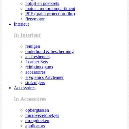
polijst en poetssets
motor - motorcompartiment
PPF ( paint protection film)
fiets/motor
Interieur
In Interieur
reinigen
onderhoud & bescherming
air fresheners
Leather Sets
reinigings guns
accessoires
Hygienics Aircleaner
stofzuigers
Accessoires
In Accessoires
opbergtassen
microvezeldoekjes
droogdoeken
applicators