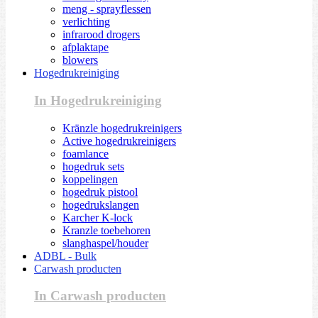
meng - sprayflessen
verlichting
infrarood drogers
afplaktape
blowers
Hogedrukreiniging
In Hogedrukreiniging
Kränzle hogedrukreinigers
Active hogedrukreinigers
foamlance
hogedruk sets
koppelingen
hogedruk pistool
hogedrukslangen
Karcher K-lock
Kranzle toebehoren
slanghaspel/houder
ADBL - Bulk
Carwash producten
In Carwash producten