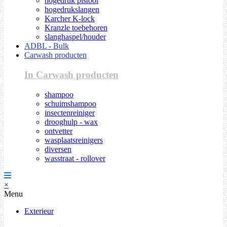
hogedruk pistool
hogedrukslangen
Karcher K-lock
Kranzle toebehoren
slanghaspel/houder
ADBL - Bulk
Carwash producten
In Carwash producten
shampoo
schuimshampoo
insectenreiniger
drooghulp - wax
ontvetter
wasplaatsreinigers
diversen
wasstraat - rollover
×
Menu
Exterieur