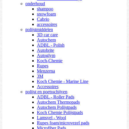
onderhoud
shampoo
snowfoam
Cabrio
accessoires
polijstmiddelen
3D car care
Autochem
ADBL - Polish
Autobrite
Autoglym
Koch-Chemie
Rupes
Menzerna
3M
Koch Chemie - Marine Line
Accessoires
polijst en poetsschijven
ADBL - Roller Pads
Autochem Thermopads
Autochem Polijstpads
Koch Chemie Polijstpads
Lamsvel - Wool
Rupes foam/microvezel pads
Microfiber Pads