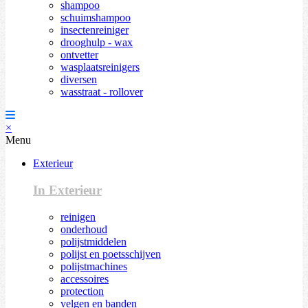
shampoo
schuimshampoo
insectenreiniger
drooghulp - wax
ontvetter
wasplaatsreinigers
diversen
wasstraat - rollover
×
Menu
Exterieur
In Exterieur
reinigen
onderhoud
polijstmiddelen
polijst en poetsschijven
polijstmachines
accessoires
protection
velgen en banden