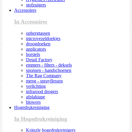
stofzuigers
Accessoires
In Accessoires
opbergtassen
microvezeldoekjes
droogdoeken
applicators
borstels
Detail Factory
emmers - filters - deksels
sponsen - handschoenen
The Rag Company
meng - sprayflessen
verlichting
infrarood drogers
afplaktape
blowers
Hogedrukreiniging
In Hogedrukreiniging
Kränzle hogedrukreinigers