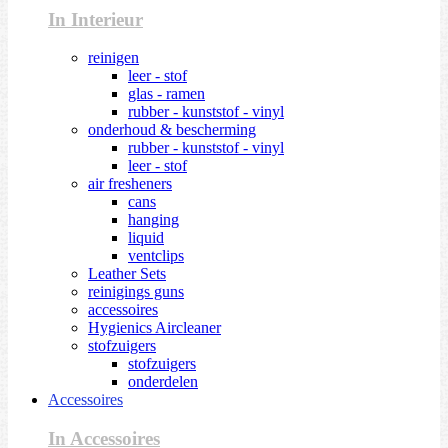
In Interieur
reinigen
leer - stof
glas - ramen
rubber - kunststof - vinyl
onderhoud & bescherming
rubber - kunststof - vinyl
leer - stof
air fresheners
cans
hanging
liquid
ventclips
Leather Sets
reinigings guns
accessoires
Hygienics Aircleaner
stofzuigers
stofzuigers
onderdelen
Accessoires
In Accessoires