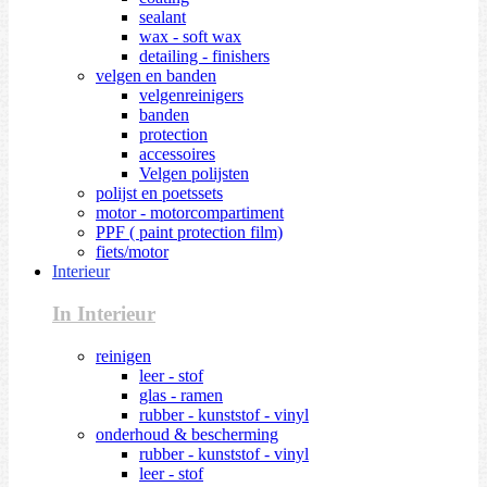
sealant
wax - soft wax
detailing - finishers
velgen en banden
velgenreinigers
banden
protection
accessoires
Velgen polijsten
polijst en poetssets
motor - motorcompartiment
PPF ( paint protection film)
fiets/motor
Interieur
In Interieur
reinigen
leer - stof
glas - ramen
rubber - kunststof - vinyl
onderhoud & bescherming
rubber - kunststof - vinyl
leer - stof