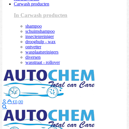
Carwash producten
In Carwash producten
shampoo
schuimshampoo
insectenreiniger
drooghulp - wax
ontvetter
wasplaatsreinigers
diversen
wasstraat - rollover
€0,00
Zoeken