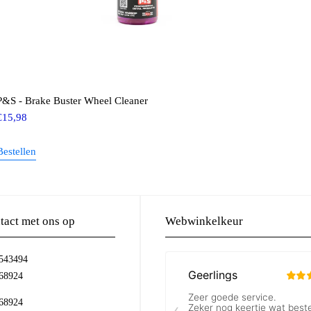
P&S - Brake Buster Wheel Cleaner
€
15,98
Bestellen
act met ons op
Webwinkelkeur
-543494
68924
68924