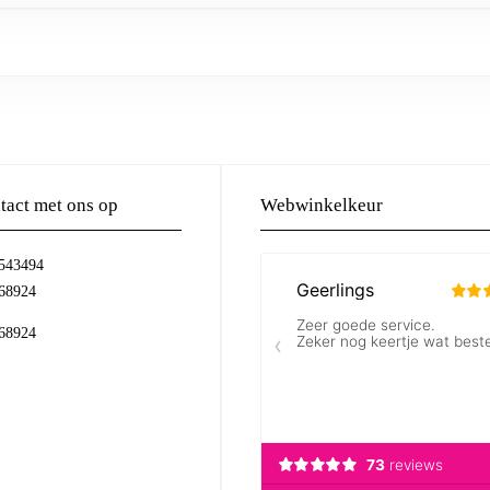
act met ons op
Webwinkelkeur
-543494
68924
68924