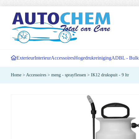
Exterieur
Interieur
Accessoires
Hogedrukreiniging
ADBL - Bulk
Home
>
Accessoires
>
meng - sprayflessen
>
IK12 drukspuit - 9 ltr