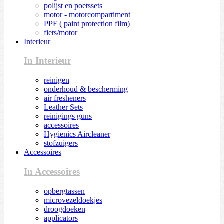
polijst en poetssets
motor - motorcompartiment
PPF ( paint protection film)
fiets/motor
Interieur
In Interieur
reinigen
onderhoud & bescherming
air fresheners
Leather Sets
reinigings guns
accessoires
Hygienics Aircleaner
stofzuigers
Accessoires
In Accessoires
opbergtassen
microvezeldoekjes
droogdoeken
applicators