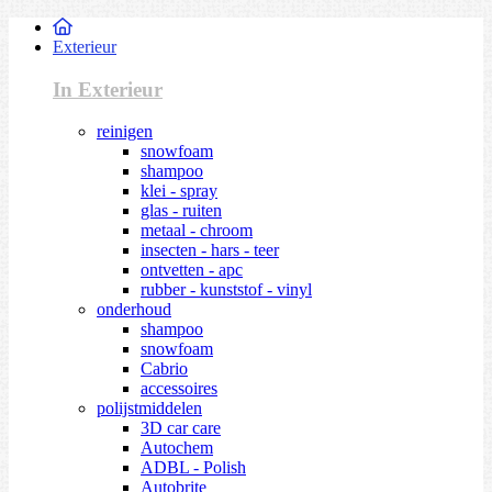
Exterieur
In Exterieur
reinigen
snowfoam
shampoo
klei - spray
glas - ruiten
metaal - chroom
insecten - hars - teer
ontvetten - apc
rubber - kunststof - vinyl
onderhoud
shampoo
snowfoam
Cabrio
accessoires
polijstmiddelen
3D car care
Autochem
ADBL - Polish
Autobrite