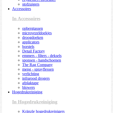
stofzuigers
Accessoires
In Accessoires
opbergtassen
microvezeldoekjes
droogdoeken
applicators
borstels
Detail Factory
emmers - filters - deksels
sponsen - handschoenen
The Rag Company
meng - sprayflessen
verlichting
infrarood drogers
afplaktape
blowers
Hogedrukreiniging
In Hogedrukreiniging
Kränzle hogedrukreinigers