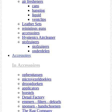
air fresheners
cans
hanging
liquid
ventclips
Leather Sets
reinigings guns
accessoires
Hygienics Aircleaner
stofzuigers
stofzuigers
onderdelen
Accessoires
In Accessoires
opbergtassen
microvezeldoekjes
droogdoeken
applicators
borstels
Detail Factory
emmers - filters - deksels
sponsen - handschoenen
The Rag Company