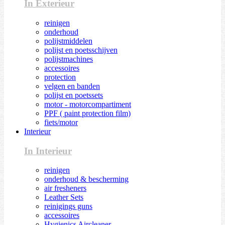
In Exterieur
reinigen
onderhoud
polijstmiddelen
polijst en poetsschijven
polijstmachines
accessoires
protection
velgen en banden
polijst en poetssets
motor - motorcompartiment
PPF ( paint protection film)
fiets/motor
Interieur
In Interieur
reinigen
onderhoud & bescherming
air fresheners
Leather Sets
reinigings guns
accessoires
Hygienics Aircleaner