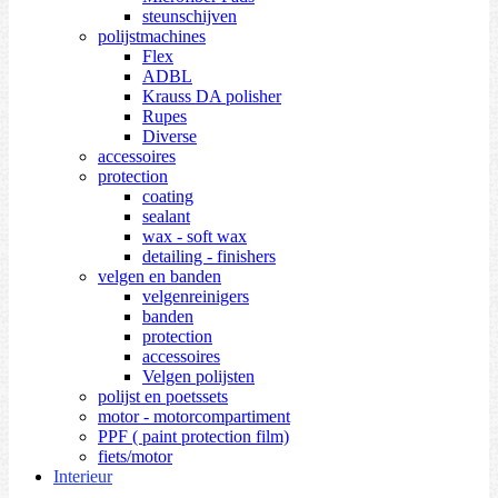
steunschijven
polijstmachines
Flex
ADBL
Krauss DA polisher
Rupes
Diverse
accessoires
protection
coating
sealant
wax - soft wax
detailing - finishers
velgen en banden
velgenreinigers
banden
protection
accessoires
Velgen polijsten
polijst en poetssets
motor - motorcompartiment
PPF ( paint protection film)
fiets/motor
Interieur