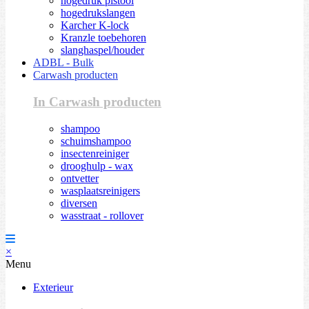
hogedruk pistool
hogedrukslangen
Karcher K-lock
Kranzle toebehoren
slanghaspel/houder
ADBL - Bulk
Carwash producten
In Carwash producten
shampoo
schuimshampoo
insectenreiniger
drooghulp - wax
ontvetter
wasplaatsreinigers
diversen
wasstraat - rollover
×
Menu
Exterieur