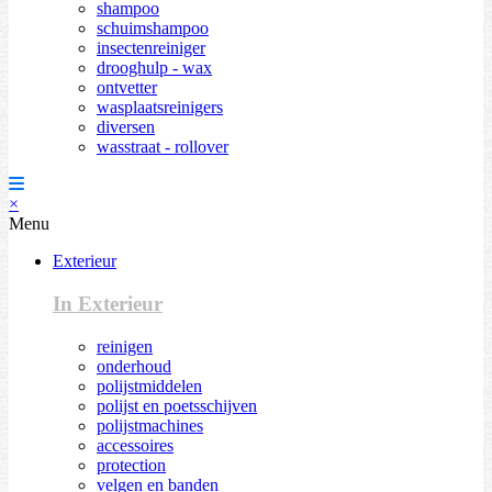
shampoo
schuimshampoo
insectenreiniger
drooghulp - wax
ontvetter
wasplaatsreinigers
diversen
wasstraat - rollover
×
Menu
Exterieur
In Exterieur
reinigen
onderhoud
polijstmiddelen
polijst en poetsschijven
polijstmachines
accessoires
protection
velgen en banden