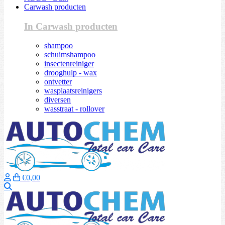
Carwash producten
In Carwash producten
shampoo
schuimshampoo
insectenreiniger
drooghulp - wax
ontvetter
wasplaatsreinigers
diversen
wasstraat - rollover
€0,00
Zoeken