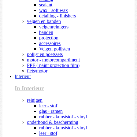
sealant
wax - soft wax
detailing - finishers
velgen en banden
velgenreinigers
banden
protection
accessoires
Velgen polijsten
polijst en poetssets
motor - motorcompartiment
PPF ( paint protection film)
fiets/motor
Interieur
In Interieur
reinigen
leer - stof
glas - ramen
rubber - kunststof - vinyl
onderhoud & bescherming
rubber - kunststof - vinyl
leer - stof