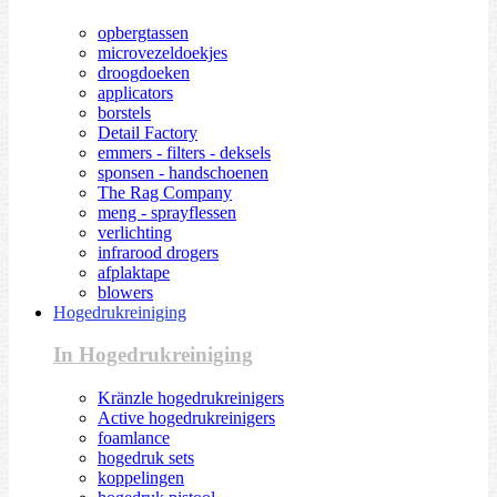
opbergtassen
microvezeldoekjes
droogdoeken
applicators
borstels
Detail Factory
emmers - filters - deksels
sponsen - handschoenen
The Rag Company
meng - sprayflessen
verlichting
infrarood drogers
afplaktape
blowers
Hogedrukreiniging
In Hogedrukreiniging
Kränzle hogedrukreinigers
Active hogedrukreinigers
foamlance
hogedruk sets
koppelingen