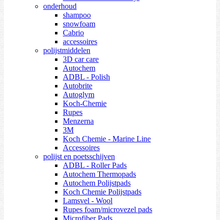
onderhoud
shampoo
snowfoam
Cabrio
accessoires
polijstmiddelen
3D car care
Autochem
ADBL - Polish
Autobrite
Autoglym
Koch-Chemie
Rupes
Menzerna
3M
Koch Chemie - Marine Line
Accessoires
polijst en poetsschijven
ADBL - Roller Pads
Autochem Thermopads
Autochem Polijstpads
Koch Chemie Polijstpads
Lamsvel - Wool
Rupes foam/microvezel pads
Microfiber Pads