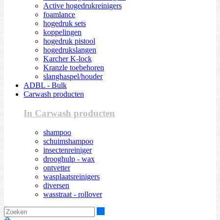
Active hogedrukreinigers
foamlance
hogedruk sets
koppelingen
hogedruk pistool
hogedrukslangen
Karcher K-lock
Kranzle toebehoren
slanghaspel/houder
ADBL - Bulk
Carwash producten
In Carwash producten
shampoo
schuimshampoo
insectenreiniger
drooghulp - wax
ontvetter
wasplaatsreinigers
diversen
wasstraat - rollover
Zoeken