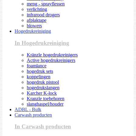
meng - sprayflessen
verlichting
infrarood drogers
afplaktape
blowers
Hogedrukreiniging
In Hogedrukreiniging
Kränzle hogedrukreinigers
Active hogedrukreinigers
foamlance
hogedruk sets
koppelingen
hogedruk pistool
hogedrukslangen
Karcher K-lock
Kranzle toebehoren
slanghaspel/houder
ADBL - Bulk
Carwash producten
In Carwash producten