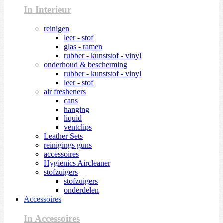
In Interieur
reinigen
leer - stof
glas - ramen
rubber - kunststof - vinyl
onderhoud & bescherming
rubber - kunststof - vinyl
leer - stof
air fresheners
cans
hanging
liquid
ventclips
Leather Sets
reinigings guns
accessoires
Hygienics Aircleaner
stofzuigers
stofzuigers
onderdelen
Accessoires
In Accessoires