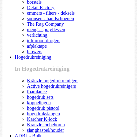
borstels
Detail Factory
emmers - filters - deksels
sponsen - handschoenen
The Rag Company
meng - sprayflessen
verlichting
infrarood drogers
afplaktape
blowers
Hogedrukreiniging
In Hogedrukreiniging
Kränzle hogedrukreinigers
Active hogedrukreinigers
foamlance
hogedruk sets
koppelingen
hogedruk pistool
hogedrukslangen
Karcher K-lock
Kranzle toebehoren
slanghaspel/houder
ADBL - Bulk