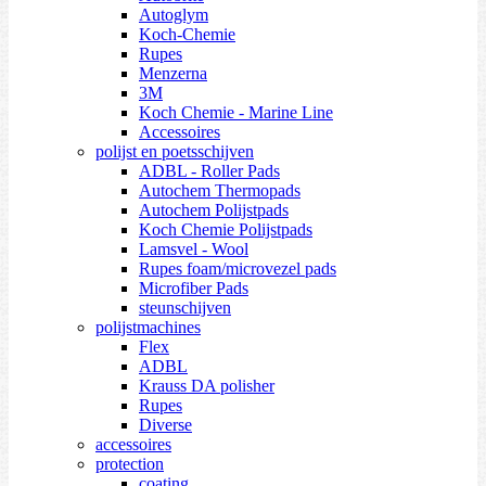
Autoglym
Koch-Chemie
Rupes
Menzerna
3M
Koch Chemie - Marine Line
Accessoires
polijst en poetsschijven
ADBL - Roller Pads
Autochem Thermopads
Autochem Polijstpads
Koch Chemie Polijstpads
Lamsvel - Wool
Rupes foam/microvezel pads
Microfiber Pads
steunschijven
polijstmachines
Flex
ADBL
Krauss DA polisher
Rupes
Diverse
accessoires
protection
coating