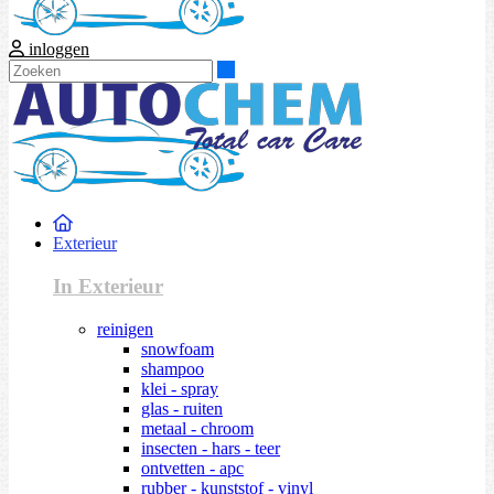
inloggen
Zoeken
Exterieur
In Exterieur
reinigen
snowfoam
shampoo
klei - spray
glas - ruiten
metaal - chroom
insecten - hars - teer
ontvetten - apc
rubber - kunststof - vinyl