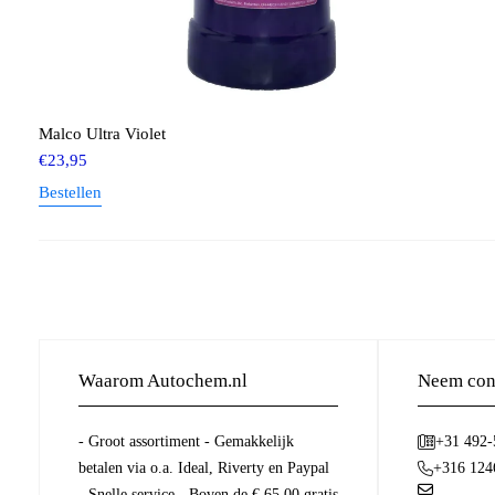
Malco Ultra Violet
€
23,95
Bestellen
Waarom Autochem.nl
Neem cont
- Groot assortiment - Gemakkelijk
+31 492
betalen via o.a. Ideal, Riverty en Paypal
+316 124
- Snelle service - Boven de € 65.00 gratis