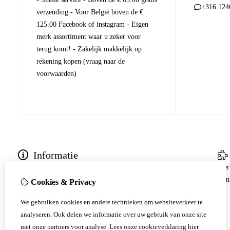
+316 124
verzending - Voor België boven de €
125.00 Facebook of instagram - Eigen
merk assortiment waar u zeker voor
terug komt! - Zakelijk makkelijk op
rekening kopen (vraag naar de
voorwaarden)
Informatie
Bezoek Ons
Mer
Ruilen/Retourneren
Aan
Cookies & Privacy
Klachten
We gebruiken cookies en andere technieken om websiteverkeer te
Verzenden en bezorgen
analyseren. Ook delen we informatie over uw gebruik van onze site
Contact gegevens
met onze partners voor analyse.
Lees onze cookieverklaring
hier
Betalingen