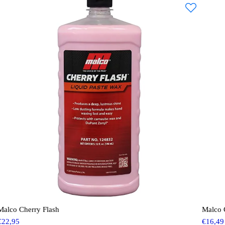
Malco Cherry Flash
Malco C
€
22,95
€
16,49