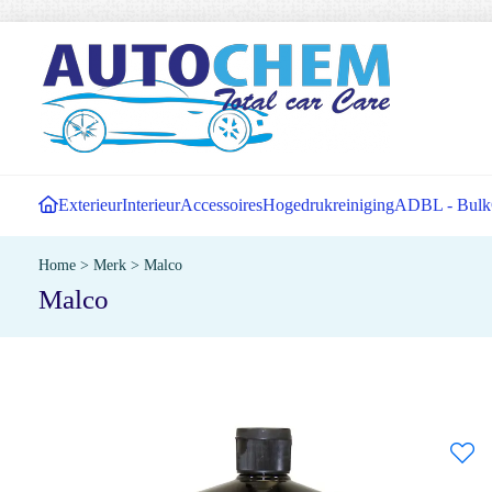
Exterieur
Interieur
Accessoires
Hogedrukreiniging
ADBL - Bulk
Home
>
Merk
>
Malco
Malco