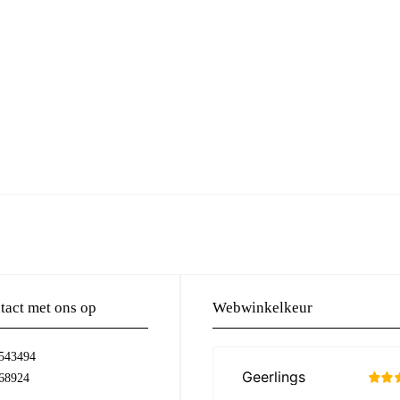
act met ons op
Webwinkelkeur
-543494
68924