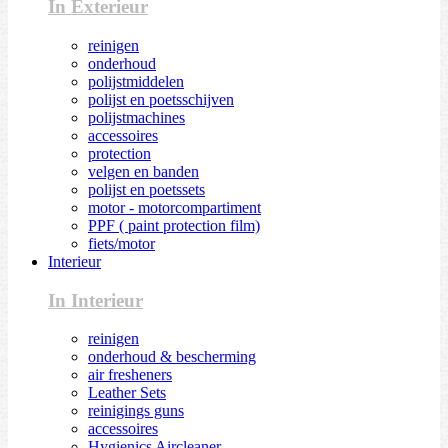
In Exterieur
reinigen
onderhoud
polijstmiddelen
polijst en poetsschijven
polijstmachines
accessoires
protection
velgen en banden
polijst en poetssets
motor - motorcompartiment
PPF ( paint protection film)
fiets/motor
Interieur
In Interieur
reinigen
onderhoud & bescherming
air fresheners
Leather Sets
reinigings guns
accessoires
Hygienics Aircleaner