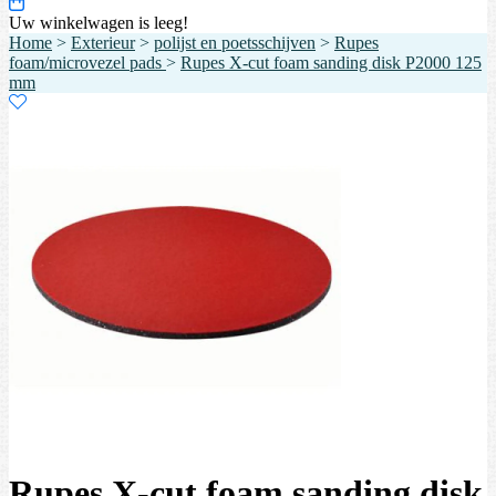
Uw winkelwagen is leeg!
Home
>
Exterieur
>
polijst en poetsschijven
>
Rupes
foam/microvezel pads
>
Rupes X-cut foam sanding disk P2000 125
mm
Rupes X-cut foam sanding disk