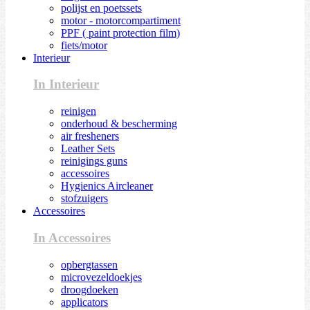
polijst en poetssets
motor - motorcompartiment
PPF ( paint protection film)
fiets/motor
Interieur
In Interieur
reinigen
onderhoud & bescherming
air fresheners
Leather Sets
reinigings guns
accessoires
Hygienics Aircleaner
stofzuigers
Accessoires
In Accessoires
opbergtassen
microvezeldoekjes
droogdoeken
applicators