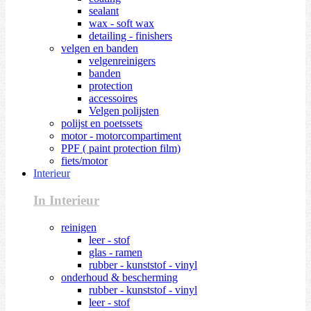
sealant
wax - soft wax
detailing - finishers
velgen en banden
velgenreinigers
banden
protection
accessoires
Velgen polijsten
polijst en poetssets
motor - motorcompartiment
PPF ( paint protection film)
fiets/motor
Interieur
In Interieur
reinigen
leer - stof
glas - ramen
rubber - kunststof - vinyl
onderhoud & bescherming
rubber - kunststof - vinyl
leer - stof