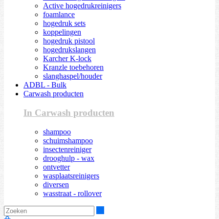
Active hogedrukreinigers
foamlance
hogedruk sets
koppelingen
hogedruk pistool
hogedrukslangen
Karcher K-lock
Kranzle toebehoren
slanghaspel/houder
ADBL - Bulk
Carwash producten
In Carwash producten
shampoo
schuimshampoo
insectenreiniger
drooghulp - wax
ontvetter
wasplaatsreinigers
diversen
wasstraat - rollover
Zoeken