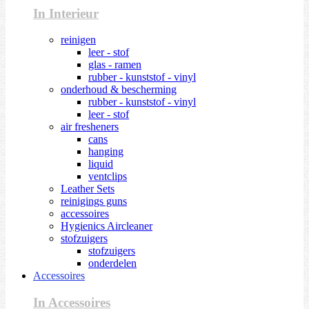
In Interieur
reinigen
leer - stof
glas - ramen
rubber - kunststof - vinyl
onderhoud & bescherming
rubber - kunststof - vinyl
leer - stof
air fresheners
cans
hanging
liquid
ventclips
Leather Sets
reinigings guns
accessoires
Hygienics Aircleaner
stofzuigers
stofzuigers
onderdelen
Accessoires
In Accessoires