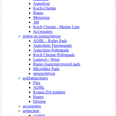
Autoglym
Koch-Chemie
Rupes
Menzerna
3M
Koch Chemie - Marine Line
Accessoires
polijst en poetsschijven
ADBL - Roller Pads
Autochem Thermopads
Autochem Polijstpads
Koch Chemie Polijstpads
Lamsvel - Wool
Rupes foam/microvezel pads
Microfiber Pads
steunschijven
polijstmachines
Flex
ADBL
Krauss DA polisher
Rupes
Diverse
accessoires
protection
coating