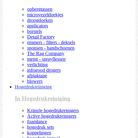
opbergtassen
microvezeldoekjes
droogdoeken
applicators
borstels
Detail Factory
emmers - filters - deksels
sponsen - handschoenen
The Rag Company
meng - sprayflessen
verlichting
infrarood drogers
afplaktape
blowers
Hogedrukreiniging
In Hogedrukreiniging
Kränzle hogedrukreinigers
Active hogedrukreinigers
foamlance
hogedruk sets
koppelingen