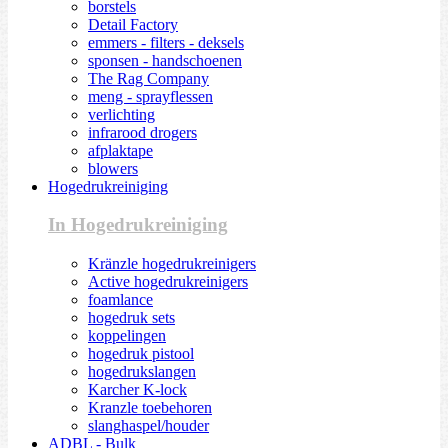
borstels
Detail Factory
emmers - filters - deksels
sponsen - handschoenen
The Rag Company
meng - sprayflessen
verlichting
infrarood drogers
afplaktape
blowers
Hogedrukreiniging
In Hogedrukreiniging
Kränzle hogedrukreinigers
Active hogedrukreinigers
foamlance
hogedruk sets
koppelingen
hogedruk pistool
hogedrukslangen
Karcher K-lock
Kranzle toebehoren
slanghaspel/houder
ADBL - Bulk