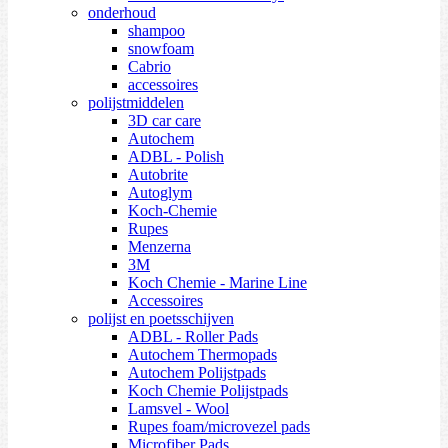
onderhoud
shampoo
snowfoam
Cabrio
accessoires
polijstmiddelen
3D car care
Autochem
ADBL - Polish
Autobrite
Autoglym
Koch-Chemie
Rupes
Menzerna
3M
Koch Chemie - Marine Line
Accessoires
polijst en poetsschijven
ADBL - Roller Pads
Autochem Thermopads
Autochem Polijstpads
Koch Chemie Polijstpads
Lamsvel - Wool
Rupes foam/microvezel pads
Microfiber Pads