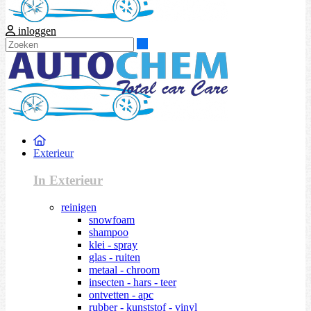
inloggen
Zoeken
Exterieur
In Exterieur
reinigen
snowfoam
shampoo
klei - spray
glas - ruiten
metaal - chroom
insecten - hars - teer
ontvetten - apc
rubber - kunststof - vinyl