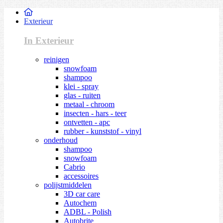
Exterieur
In Exterieur
reinigen
snowfoam
shampoo
klei - spray
glas - ruiten
metaal - chroom
insecten - hars - teer
ontvetten - apc
rubber - kunststof - vinyl
onderhoud
shampoo
snowfoam
Cabrio
accessoires
polijstmiddelen
3D car care
Autochem
ADBL - Polish
Autobrite