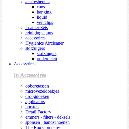
air fresheners
cans
hanging
liquid
ventclips
Leather Sets
reinigings guns
accessoires
Hygienics Aircleaner
stofzuigers
stofzuigers
onderdelen
Accessoires
In Accessoires
opbergtassen
microvezeldoekjes
droogdoeken
applicators
borstels
Detail Factory
emmers - filters - deksels
sponsen - handschoenen
The Rag Company