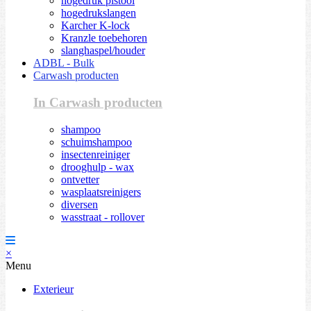
hogedruk pistool
hogedrukslangen
Karcher K-lock
Kranzle toebehoren
slanghaspel/houder
ADBL - Bulk
Carwash producten
In Carwash producten
shampoo
schuimshampoo
insectenreiniger
drooghulp - wax
ontvetter
wasplaatsreinigers
diversen
wasstraat - rollover
×
Menu
Exterieur