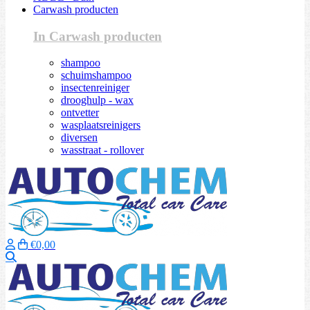
Carwash producten
In Carwash producten
shampoo
schuimshampoo
insectenreiniger
drooghulp - wax
ontvetter
wasplaatsreinigers
diversen
wasstraat - rollover
€0,00
Zoeken