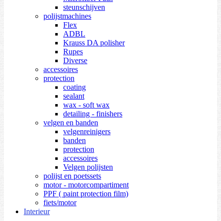
steunschijven
polijstmachines
Flex
ADBL
Krauss DA polisher
Rupes
Diverse
accessoires
protection
coating
sealant
wax - soft wax
detailing - finishers
velgen en banden
velgenreinigers
banden
protection
accessoires
Velgen polijsten
polijst en poetssets
motor - motorcompartiment
PPF ( paint protection film)
fiets/motor
Interieur