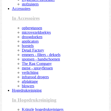
stofzuigers
Accessoires
In Accessoires
opbergtassen
microvezeldoekjes
droogdoeken
applicators
borstels
Detail Factory
emmers - filters - deksels
sponsen - handschoenen
The Rag Company
meng - sprayflessen
verlichting
infrarood drogers
afplaktape
blowers
Hogedrukreiniging
In Hogedrukreiniging
Kränzle hogedrukreinigers