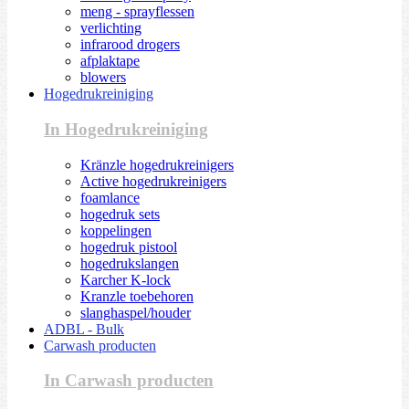
meng - sprayflessen
verlichting
infrarood drogers
afplaktape
blowers
Hogedrukreiniging
In Hogedrukreiniging
Kränzle hogedrukreinigers
Active hogedrukreinigers
foamlance
hogedruk sets
koppelingen
hogedruk pistool
hogedrukslangen
Karcher K-lock
Kranzle toebehoren
slanghaspel/houder
ADBL - Bulk
Carwash producten
In Carwash producten