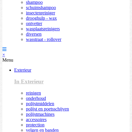
shampoo
schuimshampoo
insectenreiniger
drooghulp - wax
ontvetter
wasplaatsreinigers
diversen
wasstraat - rollover
×
Menu
Exterieur
In Exterieur
reinigen
onderhoud
polijstmiddelen
polijst en poetsschijven
polijstmachines
accessoires
protection
velgen en banden