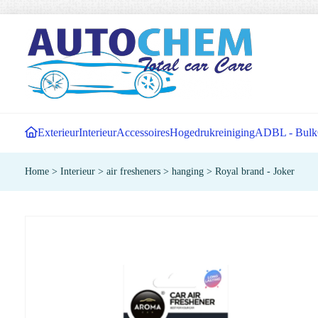
Exterieur
Interieur
Accessoires
Hogedrukreiniging
ADBL - Bulk
Home
>
Interieur
>
air fresheners
>
hanging
>
Royal brand - Joker