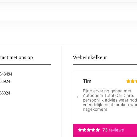
act met ons op
Webwinkelkeur
-543494
68924
68924