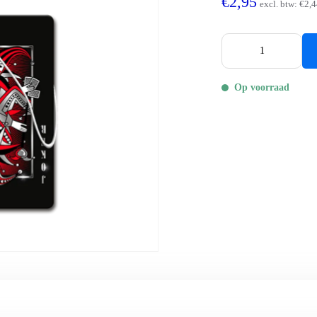
€2,95
excl. btw:
€2,4
Op voorraad