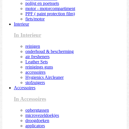
polijst en poetssets
motor - motorcompartiment
PPF ( paint protection film)
fiets/motor
Interieur
In Interieur
reinigen
onderhoud & bescherming
air fresheners
Leather Sets
reinigings guns
accessoires
Hygienics Aircleaner
stofzuigers
Accessoires
In Accessoires
opbergtassen
microvezeldoekjes
droogdoeken
applicators