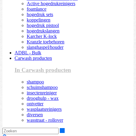
Active hogedrukreinigers
foamlance
hogedruk sets
koppelingen
hogedruk pistool
hogedrukslangen
Karcher K-lock
Kranzle toebehoren
slanghaspel/houder
ADBL - Bulk
Carwash producten
In Carwash producten
shampoo
schuimshampoo
insectenreiniger
drooghulp - wax
ontvetter
wasplaatsreinigers
diversen
wasstraat - rollover
Zoeken