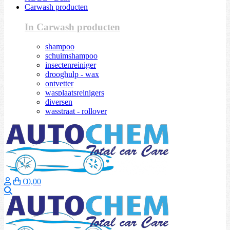
Carwash producten
In Carwash producten
shampoo
schuimshampoo
insectenreiniger
drooghulp - wax
ontvetter
wasplaatsreinigers
diversen
wasstraat - rollover
€0,00
Zoeken