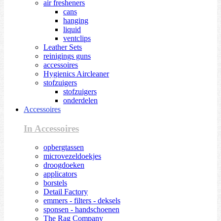
air fresheners
cans
hanging
liquid
ventclips
Leather Sets
reinigings guns
accessoires
Hygienics Aircleaner
stofzuigers
stofzuigers
onderdelen
Accessoires
In Accessoires
opbergtassen
microvezeldoekjes
droogdoeken
applicators
borstels
Detail Factory
emmers - filters - deksels
sponsen - handschoenen
The Rag Company