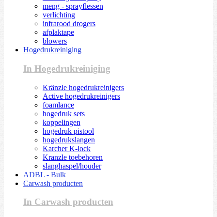
meng - sprayflessen
verlichting
infrarood drogers
afplaktape
blowers
Hogedrukreiniging
In Hogedrukreiniging
Kränzle hogedrukreinigers
Active hogedrukreinigers
foamlance
hogedruk sets
koppelingen
hogedruk pistool
hogedrukslangen
Karcher K-lock
Kranzle toebehoren
slanghaspel/houder
ADBL - Bulk
Carwash producten
In Carwash producten