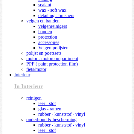
sealant
wax - soft wax
detailing - finishers
velgen en banden
velgenreinigers
banden
protection
accessoires
Velgen polijsten
polijst en poetssets
motor - motorcompartiment
PPF ( paint protection film)
fiets/motor
Interieur
In Interieur
reinigen
leer - stof
glas - ramen
rubber - kunststof - vinyl
onderhoud & bescherming
rubber - kunststof - vinyl
leer - stof