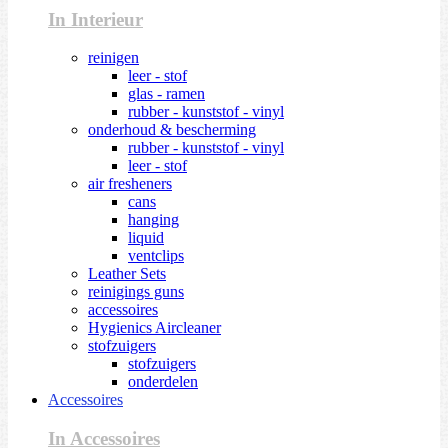
In Interieur
reinigen
leer - stof
glas - ramen
rubber - kunststof - vinyl
onderhoud & bescherming
rubber - kunststof - vinyl
leer - stof
air fresheners
cans
hanging
liquid
ventclips
Leather Sets
reinigings guns
accessoires
Hygienics Aircleaner
stofzuigers
stofzuigers
onderdelen
Accessoires
In Accessoires