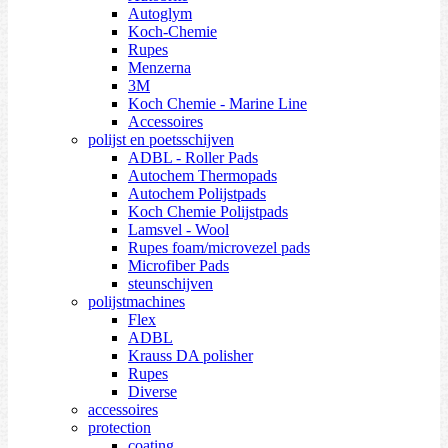
Autoglym
Koch-Chemie
Rupes
Menzerna
3M
Koch Chemie - Marine Line
Accessoires
polijst en poetsschijven
ADBL - Roller Pads
Autochem Thermopads
Autochem Polijstpads
Koch Chemie Polijstpads
Lamsvel - Wool
Rupes foam/microvezel pads
Microfiber Pads
steunschijven
polijstmachines
Flex
ADBL
Krauss DA polisher
Rupes
Diverse
accessoires
protection
coating