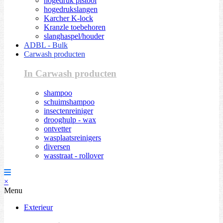
hogedruk pistool
hogedrukslangen
Karcher K-lock
Kranzle toebehoren
slanghaspel/houder
ADBL - Bulk
Carwash producten
In Carwash producten
shampoo
schuimshampoo
insectenreiniger
drooghulp - wax
ontvetter
wasplaatsreinigers
diversen
wasstraat - rollover
×
Menu
Exterieur