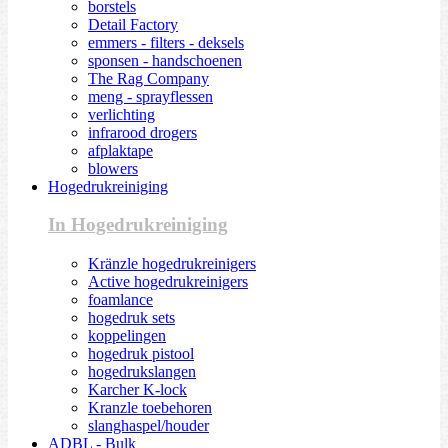
borstels
Detail Factory
emmers - filters - deksels
sponsen - handschoenen
The Rag Company
meng - sprayflessen
verlichting
infrarood drogers
afplaktape
blowers
Hogedrukreiniging
In Hogedrukreiniging
Kränzle hogedrukreinigers
Active hogedrukreinigers
foamlance
hogedruk sets
koppelingen
hogedruk pistool
hogedrukslangen
Karcher K-lock
Kranzle toebehoren
slanghaspel/houder
ADBL - Bulk