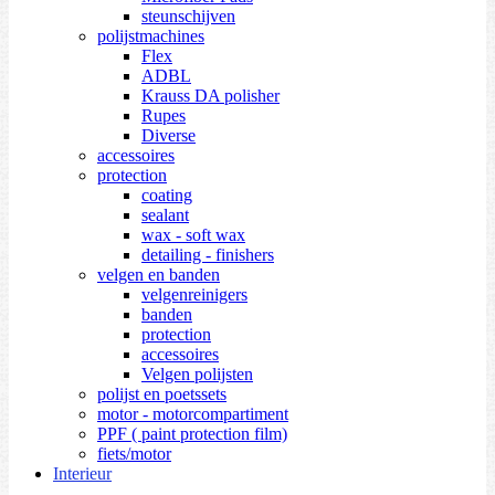
steunschijven
polijstmachines
Flex
ADBL
Krauss DA polisher
Rupes
Diverse
accessoires
protection
coating
sealant
wax - soft wax
detailing - finishers
velgen en banden
velgenreinigers
banden
protection
accessoires
Velgen polijsten
polijst en poetssets
motor - motorcompartiment
PPF ( paint protection film)
fiets/motor
Interieur