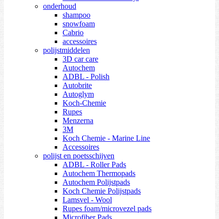
onderhoud
shampoo
snowfoam
Cabrio
accessoires
polijstmiddelen
3D car care
Autochem
ADBL - Polish
Autobrite
Autoglym
Koch-Chemie
Rupes
Menzerna
3M
Koch Chemie - Marine Line
Accessoires
polijst en poetsschijven
ADBL - Roller Pads
Autochem Thermopads
Autochem Polijstpads
Koch Chemie Polijstpads
Lamsvel - Wool
Rupes foam/microvezel pads
Microfiber Pads