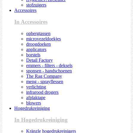
stofzuigers
Accessoires
In Accessoires
opbergtassen
microvezeldoekjes
droogdoeken
applicators
borstels
Detail Factory
emmers - filters - deksels
sponsen - handschoenen
The Rag Company
meng - sprayflessen
verlichting
infrarood drogers
afplaktape
blowers
Hogedrukreiniging
In Hogedrukreiniging
Kränzle hogedrukreinigers