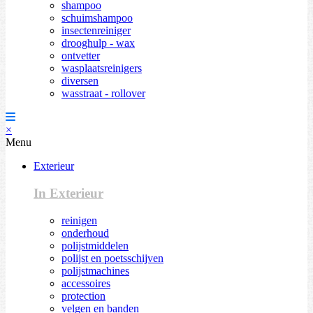
shampoo
schuimshampoo
insectenreiniger
drooghulp - wax
ontvetter
wasplaatsreinigers
diversen
wasstraat - rollover
×
Menu
Exterieur
In Exterieur
reinigen
onderhoud
polijstmiddelen
polijst en poetsschijven
polijstmachines
accessoires
protection
velgen en banden