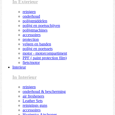
In Exterieur
reinigen
onderhoud
polijstmiddelen
polijst en poetsschijven
polijstmachines
accessoires
protection
velgen en banden
polijst en poetssets
motor - motorcompartiment
PPF ( paint protection film)
fiets/motor
Interieur
In Interieur
reinigen
onderhoud & bescherming
air fresheners
Leather Sets
reinigings guns
accessoires
Hygienics Aircleaner