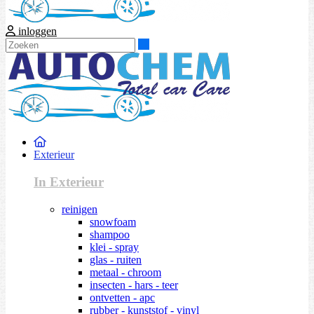
inloggen
Zoeken
Exterieur
In Exterieur
reinigen
snowfoam
shampoo
klei - spray
glas - ruiten
metaal - chroom
insecten - hars - teer
ontvetten - apc
rubber - kunststof - vinyl