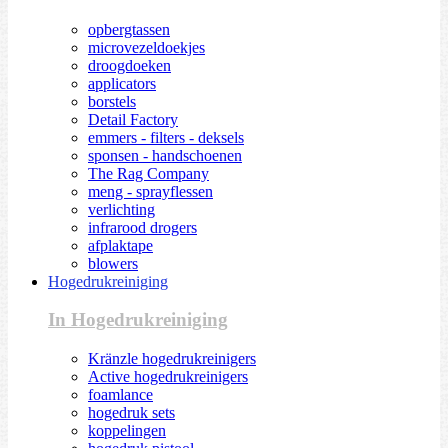
opbergtassen
microvezeldoekjes
droogdoeken
applicators
borstels
Detail Factory
emmers - filters - deksels
sponsen - handschoenen
The Rag Company
meng - sprayflessen
verlichting
infrarood drogers
afplaktape
blowers
Hogedrukreiniging
In Hogedrukreiniging
Kränzle hogedrukreinigers
Active hogedrukreinigers
foamlance
hogedruk sets
koppelingen