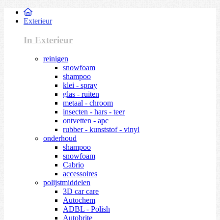
Exterieur
In Exterieur
reinigen
snowfoam
shampoo
klei - spray
glas - ruiten
metaal - chroom
insecten - hars - teer
ontvetten - apc
rubber - kunststof - vinyl
onderhoud
shampoo
snowfoam
Cabrio
accessoires
polijstmiddelen
3D car care
Autochem
ADBL - Polish
Autobrite