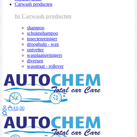
Carwash producten
In Carwash producten
shampoo
schuimshampoo
insectenreiniger
drooghulp - wax
ontvetter
wasplaatsreinigers
diversen
wasstraat - rollover
€0,00
Zoeken