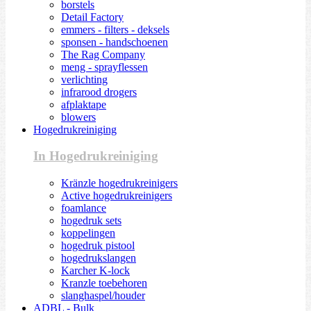
borstels
Detail Factory
emmers - filters - deksels
sponsen - handschoenen
The Rag Company
meng - sprayflessen
verlichting
infrarood drogers
afplaktape
blowers
Hogedrukreiniging
In Hogedrukreiniging
Kränzle hogedrukreinigers
Active hogedrukreinigers
foamlance
hogedruk sets
koppelingen
hogedruk pistool
hogedrukslangen
Karcher K-lock
Kranzle toebehoren
slanghaspel/houder
ADBL - Bulk