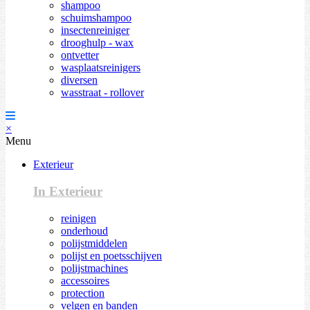
shampoo
schuimshampoo
insectenreiniger
drooghulp - wax
ontvetter
wasplaatsreinigers
diversen
wasstraat - rollover
×
Menu
Exterieur
In Exterieur
reinigen
onderhoud
polijstmiddelen
polijst en poetsschijven
polijstmachines
accessoires
protection
velgen en banden