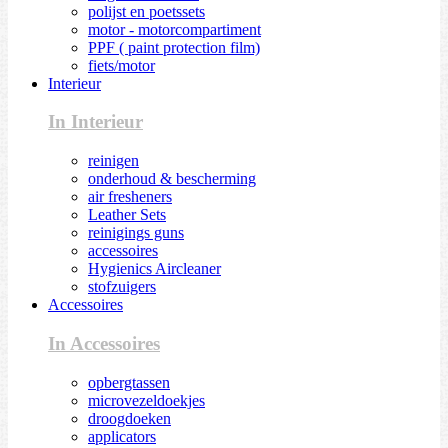
polijst en poetssets
motor - motorcompartiment
PPF ( paint protection film)
fiets/motor
Interieur
In Interieur
reinigen
onderhoud & bescherming
air fresheners
Leather Sets
reinigings guns
accessoires
Hygienics Aircleaner
stofzuigers
Accessoires
In Accessoires
opbergtassen
microvezeldoekjes
droogdoeken
applicators