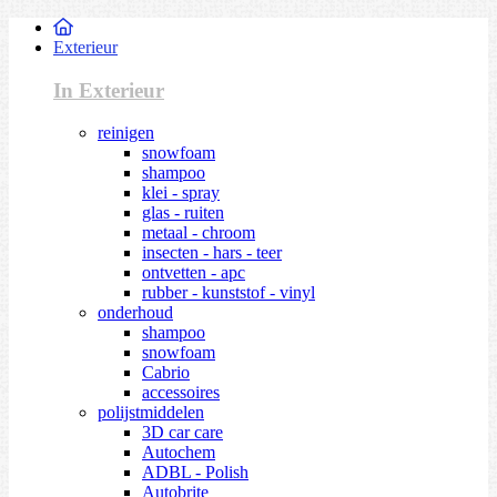
Exterieur
In Exterieur
reinigen
snowfoam
shampoo
klei - spray
glas - ruiten
metaal - chroom
insecten - hars - teer
ontvetten - apc
rubber - kunststof - vinyl
onderhoud
shampoo
snowfoam
Cabrio
accessoires
polijstmiddelen
3D car care
Autochem
ADBL - Polish
Autobrite