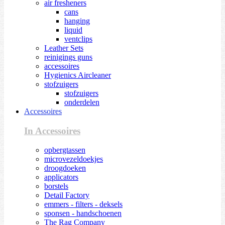
air fresheners
cans
hanging
liquid
ventclips
Leather Sets
reinigings guns
accessoires
Hygienics Aircleaner
stofzuigers
stofzuigers
onderdelen
Accessoires
In Accessoires
opbergtassen
microvezeldoekjes
droogdoeken
applicators
borstels
Detail Factory
emmers - filters - deksels
sponsen - handschoenen
The Rag Company