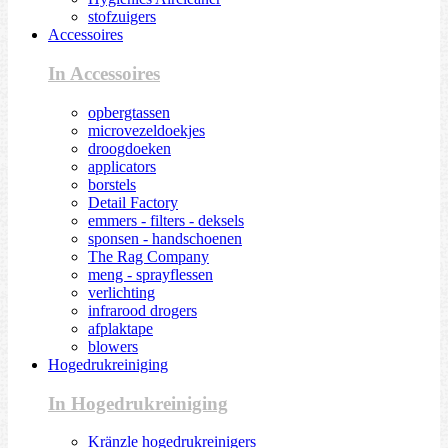
stofzuigers
Accessoires
In Accessoires
opbergtassen
microvezeldoekjes
droogdoeken
applicators
borstels
Detail Factory
emmers - filters - deksels
sponsen - handschoenen
The Rag Company
meng - sprayflessen
verlichting
infrarood drogers
afplaktape
blowers
Hogedrukreiniging
In Hogedrukreiniging
Kränzle hogedrukreinigers