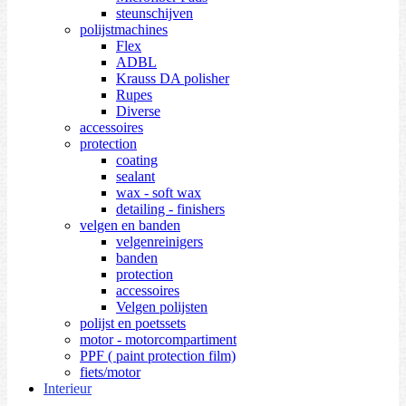
steunschijven
polijstmachines
Flex
ADBL
Krauss DA polisher
Rupes
Diverse
accessoires
protection
coating
sealant
wax - soft wax
detailing - finishers
velgen en banden
velgenreinigers
banden
protection
accessoires
Velgen polijsten
polijst en poetssets
motor - motorcompartiment
PPF ( paint protection film)
fiets/motor
Interieur