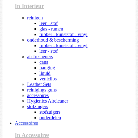
In Interieur
reinigen
leer - stof
glas - ramen
rubber - kunststof - vinyl
onderhoud & bescherming
rubber - kunststof - vinyl
leer - stof
air fresheners
cans
hanging
liquid
ventclips
Leather Sets
reinigings guns
accessoires
Hygienics Aircleaner
stofzuigers
stofzuigers
onderdelen
Accessoires
In Accessoires