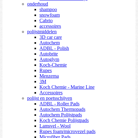
onderhoud
shampoo
snowfoam
Cabrio
accessoires
polijstmiddelen
3D car care
Autochem
ADBL - Polish
Autobrite
Autoglym
Koch-Chemie
Rupes
Menzerna
3M
Koch Chemie - Marine Line
Accessoires
polijst en poetsschijven
ADBL - Roller Pads
Autochem Thermopads
Autochem Polijstpads
Koch Chemie Polijstpads
Lamsvel - Wool
Rupes foam/microvezel pads
Microfiber Pads