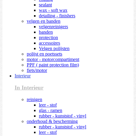
sealant
wax - soft wax
detailing - finishers
velgen en banden
velgenreinigers
banden
protection
accessoires
Velgen polijsten
polijst en poetssets
motor - motorcompartiment
PPF ( paint protection film)
fiets/motor
Interieur
In Interieur
reinigen
leer - stof
glas - ramen
rubber - kunststof - vinyl
onderhoud & bescherming
rubber - kunststof - vinyl
leer - stof