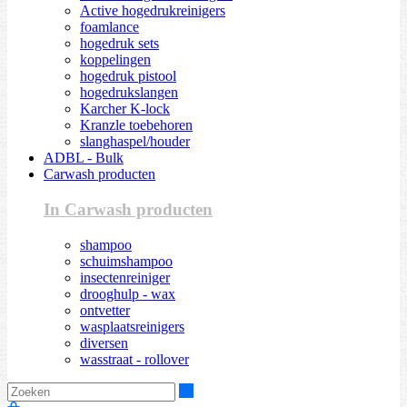
Active hogedrukreinigers
foamlance
hogedruk sets
koppelingen
hogedruk pistool
hogedrukslangen
Karcher K-lock
Kranzle toebehoren
slanghaspel/houder
ADBL - Bulk
Carwash producten
In Carwash producten
shampoo
schuimshampoo
insectenreiniger
drooghulp - wax
ontvetter
wasplaatsreinigers
diversen
wasstraat - rollover
Zoeken