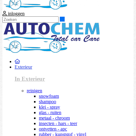
inloggen
Zoeken
Exterieur
In Exterieur
reinigen
snowfoam
shampoo
klei - spray
glas - ruiten
metaal - chroom
insecten - hars - teer
ontvetten - apc
rubber - kunststof - vinyl