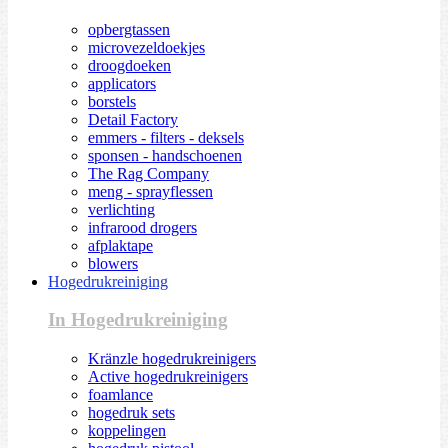
opbergtassen
microvezeldoekjes
droogdoeken
applicators
borstels
Detail Factory
emmers - filters - deksels
sponsen - handschoenen
The Rag Company
meng - sprayflessen
verlichting
infrarood drogers
afplaktape
blowers
Hogedrukreiniging
In Hogedrukreiniging
Kränzle hogedrukreinigers
Active hogedrukreinigers
foamlance
hogedruk sets
koppelingen