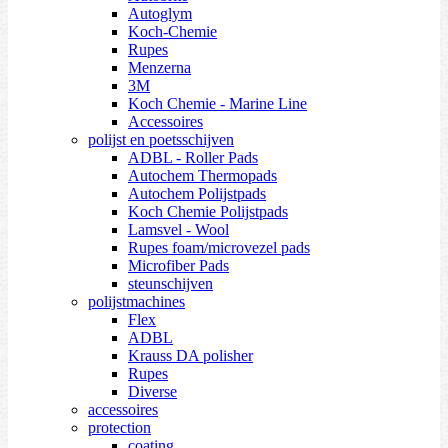
Autoglym
Koch-Chemie
Rupes
Menzerna
3M
Koch Chemie - Marine Line
Accessoires
polijst en poetsschijven
ADBL - Roller Pads
Autochem Thermopads
Autochem Polijstpads
Koch Chemie Polijstpads
Lamsvel - Wool
Rupes foam/microvezel pads
Microfiber Pads
steunschijven
polijstmachines
Flex
ADBL
Krauss DA polisher
Rupes
Diverse
accessoires
protection
coating