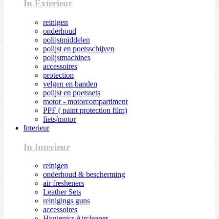
In Exterieur
reinigen
onderhoud
polijstmiddelen
polijst en poetsschijven
polijstmachines
accessoires
protection
velgen en banden
polijst en poetssets
motor - motorcompartiment
PPF ( paint protection film)
fiets/motor
Interieur
In Interieur
reinigen
onderhoud & bescherming
air fresheners
Leather Sets
reinigings guns
accessoires
Hygienics Aircleaner