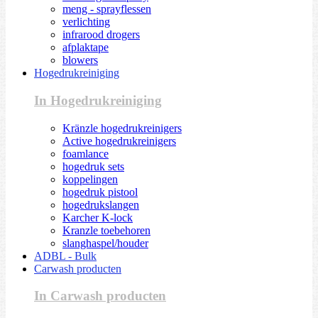
meng - sprayflessen
verlichting
infrarood drogers
afplaktape
blowers
Hogedrukreiniging
In Hogedrukreiniging
Kränzle hogedrukreinigers
Active hogedrukreinigers
foamlance
hogedruk sets
koppelingen
hogedruk pistool
hogedrukslangen
Karcher K-lock
Kranzle toebehoren
slanghaspel/houder
ADBL - Bulk
Carwash producten
In Carwash producten