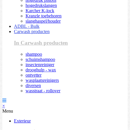
hogedruk pistool
hogedrukslangen
Karcher K-lock
Kranzle toebehoren
slanghaspel/houder
ADBL - Bulk
Carwash producten
In Carwash producten
shampoo
schuimshampoo
insectenreiniger
drooghulp - wax
ontvetter
wasplaatsreinigers
diversen
wasstraat - rollover
×
Menu
Exterieur