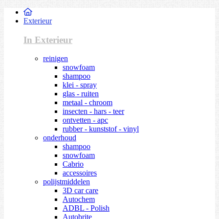
Exterieur
In Exterieur
reinigen
snowfoam
shampoo
klei - spray
glas - ruiten
metaal - chroom
insecten - hars - teer
ontvetten - apc
rubber - kunststof - vinyl
onderhoud
shampoo
snowfoam
Cabrio
accessoires
polijstmiddelen
3D car care
Autochem
ADBL - Polish
Autobrite