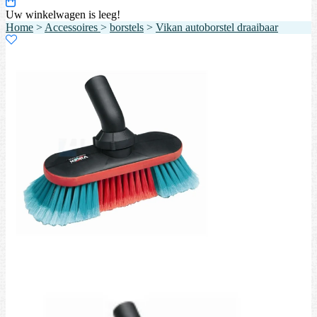
Uw winkelwagen is leeg!
Home
>
Accessoires
>
borstels
>
Vikan autoborstel draaibaar