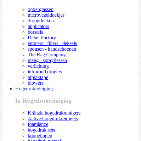
opbergtassen
microvezeldoekjes
droogdoeken
applicators
borstels
Detail Factory
emmers - filters - deksels
sponsen - handschoenen
The Rag Company
meng - sprayflessen
verlichting
infrarood drogers
afplaktape
blowers
Hogedrukreiniging
In Hogedrukreiniging
Kränzle hogedrukreinigers
Active hogedrukreinigers
foamlance
hogedruk sets
koppelingen