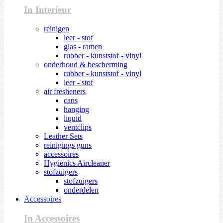
In Interieur
reinigen
leer - stof
glas - ramen
rubber - kunststof - vinyl
onderhoud & bescherming
rubber - kunststof - vinyl
leer - stof
air fresheners
cans
hanging
liquid
ventclips
Leather Sets
reinigings guns
accessoires
Hygienics Aircleaner
stofzuigers
stofzuigers
onderdelen
Accessoires
In Accessoires