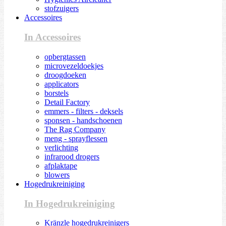
stofzuigers
Accessoires
In Accessoires
opbergtassen
microvezeldoekjes
droogdoeken
applicators
borstels
Detail Factory
emmers - filters - deksels
sponsen - handschoenen
The Rag Company
meng - sprayflessen
verlichting
infrarood drogers
afplaktape
blowers
Hogedrukreiniging
In Hogedrukreiniging
Kränzle hogedrukreinigers