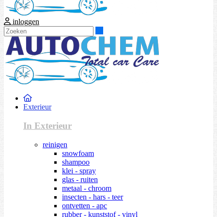
inloggen
Zoeken
Exterieur
In Exterieur
reinigen
snowfoam
shampoo
klei - spray
glas - ruiten
metaal - chroom
insecten - hars - teer
ontvetten - apc
rubber - kunststof - vinyl