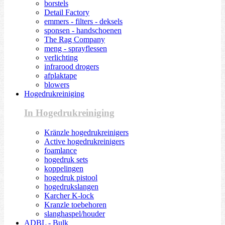
borstels
Detail Factory
emmers - filters - deksels
sponsen - handschoenen
The Rag Company
meng - sprayflessen
verlichting
infrarood drogers
afplaktape
blowers
Hogedrukreiniging
In Hogedrukreiniging
Kränzle hogedrukreinigers
Active hogedrukreinigers
foamlance
hogedruk sets
koppelingen
hogedruk pistool
hogedrukslangen
Karcher K-lock
Kranzle toebehoren
slanghaspel/houder
ADBL - Bulk