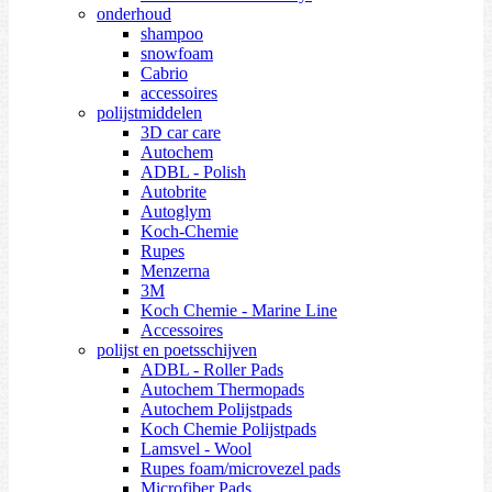
onderhoud
shampoo
snowfoam
Cabrio
accessoires
polijstmiddelen
3D car care
Autochem
ADBL - Polish
Autobrite
Autoglym
Koch-Chemie
Rupes
Menzerna
3M
Koch Chemie - Marine Line
Accessoires
polijst en poetsschijven
ADBL - Roller Pads
Autochem Thermopads
Autochem Polijstpads
Koch Chemie Polijstpads
Lamsvel - Wool
Rupes foam/microvezel pads
Microfiber Pads