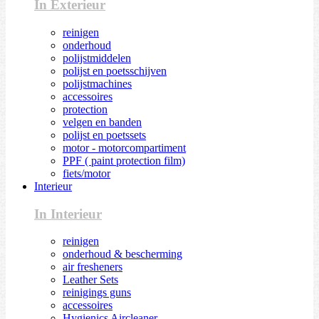
In Exterieur
reinigen
onderhoud
polijstmiddelen
polijst en poetsschijven
polijstmachines
accessoires
protection
velgen en banden
polijst en poetssets
motor - motorcompartiment
PPF ( paint protection film)
fiets/motor
Interieur
In Interieur
reinigen
onderhoud & bescherming
air fresheners
Leather Sets
reinigings guns
accessoires
Hygienics Aircleaner