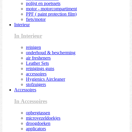
polijst en poetssets
motor - motorcompartiment
PPF ( paint protection film)
fiets/motor
Interieur
In Interieur
reinigen
onderhoud & bescherming
air fresheners
Leather Sets
reinigings guns
accessoires
Hygienics Aircleaner
stofzuigers
Accessoires
In Accessoires
opbergtassen
microvezeldoekjes
droogdoeken
applicators