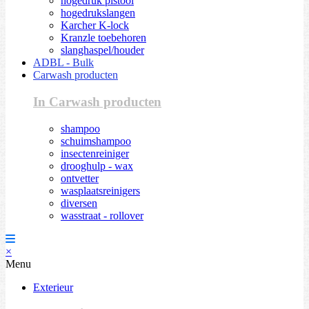
hogedruk pistool
hogedrukslangen
Karcher K-lock
Kranzle toebehoren
slanghaspel/houder
ADBL - Bulk
Carwash producten
In Carwash producten
shampoo
schuimshampoo
insectenreiniger
drooghulp - wax
ontvetter
wasplaatsreinigers
diversen
wasstraat - rollover
×
Menu
Exterieur