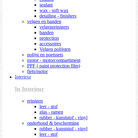
sealant
wax - soft wax
detailing - finishers
velgen en banden
velgenreinigers
banden
protection
accessoires
Velgen polijsten
polijst en poetssets
motor - motorcompartiment
PPF ( paint protection film)
fiets/motor
Interieur
In Interieur
reinigen
leer - stof
glas - ramen
rubber - kunststof - vinyl
onderhoud & bescherming
rubber - kunststof - vinyl
leer - stof