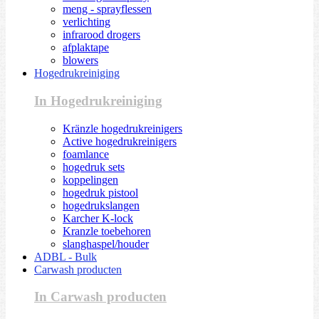
meng - sprayflessen
verlichting
infrarood drogers
afplaktape
blowers
Hogedrukreiniging
In Hogedrukreiniging
Kränzle hogedrukreinigers
Active hogedrukreinigers
foamlance
hogedruk sets
koppelingen
hogedruk pistool
hogedrukslangen
Karcher K-lock
Kranzle toebehoren
slanghaspel/houder
ADBL - Bulk
Carwash producten
In Carwash producten