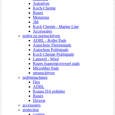
Autoglym
Koch-Chemie
Rupes
Menzerna
3M
Koch Chemie - Marine Line
Accessoires
polijst en poetsschijven
ADBL - Roller Pads
Autochem Thermopads
Autochem Polijstpads
Koch Chemie Polijstpads
Lamsvel - Wool
Rupes foam/microvezel pads
Microfiber Pads
steunschijven
polijstmachines
Flex
ADBL
Krauss DA polisher
Rupes
Diverse
accessoires
protection
coating