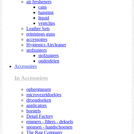
air fresheners
cans
hanging
liquid
ventclips
Leather Sets
reinigings guns
accessoires
Hygienics Aircleaner
stofzuigers
stofzuigers
onderdelen
Accessoires
In Accessoires
opbergtassen
microvezeldoekjes
droogdoeken
applicators
borstels
Detail Factory
emmers - filters - deksels
sponsen - handschoenen
The Rag Company