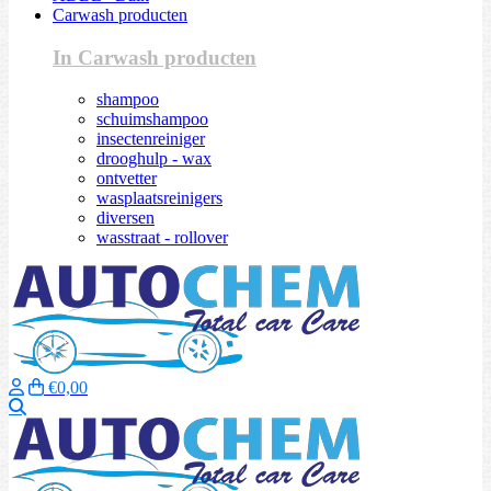
Carwash producten
In Carwash producten
shampoo
schuimshampoo
insectenreiniger
drooghulp - wax
ontvetter
wasplaatsreinigers
diversen
wasstraat - rollover
€0,00
Zoeken