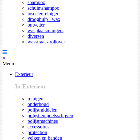
shampoo
schuimshampoo
insectenreiniger
drooghulp - wax
ontvetter
wasplaatsreinigers
diversen
wasstraat - rollover
×
Menu
Exterieur
In Exterieur
reinigen
onderhoud
polijstmiddelen
polijst en poetsschijven
polijstmachines
accessoires
protection
velgen en banden