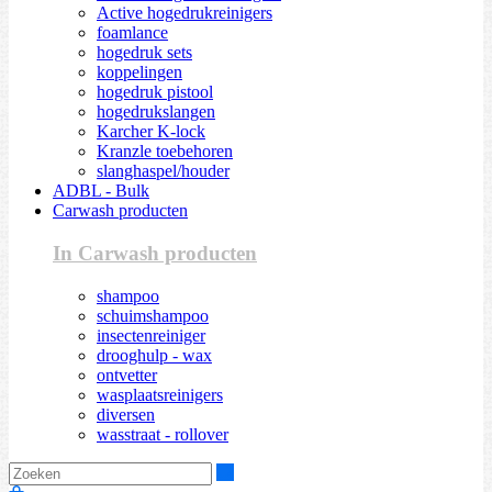
Active hogedrukreinigers
foamlance
hogedruk sets
koppelingen
hogedruk pistool
hogedrukslangen
Karcher K-lock
Kranzle toebehoren
slanghaspel/houder
ADBL - Bulk
Carwash producten
In Carwash producten
shampoo
schuimshampoo
insectenreiniger
drooghulp - wax
ontvetter
wasplaatsreinigers
diversen
wasstraat - rollover
Zoeken