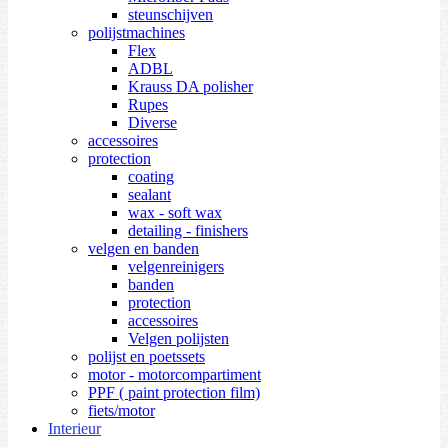
steunschijven
polijstmachines
Flex
ADBL
Krauss DA polisher
Rupes
Diverse
accessoires
protection
coating
sealant
wax - soft wax
detailing - finishers
velgen en banden
velgenreinigers
banden
protection
accessoires
Velgen polijsten
polijst en poetssets
motor - motorcompartiment
PPF ( paint protection film)
fiets/motor
Interieur