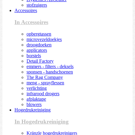
stofzuigers
Accessoires
In Accessoires
opbergtassen
microvezeldoekjes
droogdoeken
applicators
borstels
Detail Factory
emmers - filters - deksels
sponsen - handschoenen
The Rag Company
meng - sprayflessen
verlichting
infrarood drogers
afplaktape
blowers
Hogedrukreiniging
In Hogedrukreiniging
Kränzle hogedrukreinigers