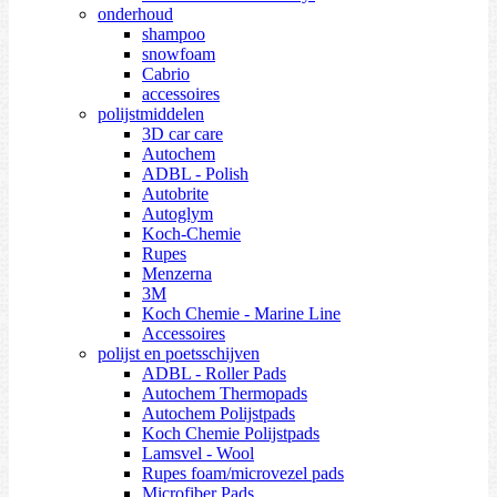
onderhoud
shampoo
snowfoam
Cabrio
accessoires
polijstmiddelen
3D car care
Autochem
ADBL - Polish
Autobrite
Autoglym
Koch-Chemie
Rupes
Menzerna
3M
Koch Chemie - Marine Line
Accessoires
polijst en poetsschijven
ADBL - Roller Pads
Autochem Thermopads
Autochem Polijstpads
Koch Chemie Polijstpads
Lamsvel - Wool
Rupes foam/microvezel pads
Microfiber Pads