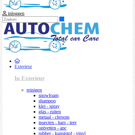
inloggen
Zoeken
Exterieur
In Exterieur
reinigen
snowfoam
shampoo
klei - spray
glas - ruiten
metaal - chroom
insecten - hars - teer
ontvetten - apc
rubber - kunststof - vinyl