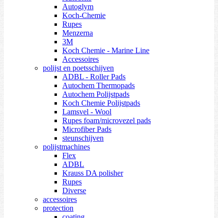
Autoglym
Koch-Chemie
Rupes
Menzerna
3M
Koch Chemie - Marine Line
Accessoires
polijst en poetsschijven
ADBL - Roller Pads
Autochem Thermopads
Autochem Polijstpads
Koch Chemie Polijstpads
Lamsvel - Wool
Rupes foam/microvezel pads
Microfiber Pads
steunschijven
polijstmachines
Flex
ADBL
Krauss DA polisher
Rupes
Diverse
accessoires
protection
coating