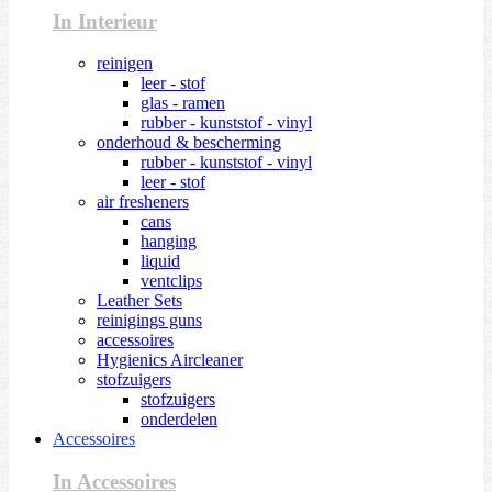
In Interieur
reinigen
leer - stof
glas - ramen
rubber - kunststof - vinyl
onderhoud & bescherming
rubber - kunststof - vinyl
leer - stof
air fresheners
cans
hanging
liquid
ventclips
Leather Sets
reinigings guns
accessoires
Hygienics Aircleaner
stofzuigers
stofzuigers
onderdelen
Accessoires
In Accessoires