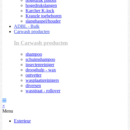
hogedruk pistool
hogedrukslangen
Karcher K-lock
Kranzle toebehoren
slanghaspel/houder
ADBL - Bulk
Carwash producten
In Carwash producten
shampoo
schuimshampoo
insectenreiniger
drooghulp - wax
ontvetter
wasplaatsreinigers
diversen
wasstraat - rollover
×
Menu
Exterieur