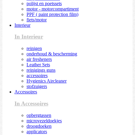
polijst en poetssets
motor - motorcompartiment
PPF ( paint protection film)
fiets/motor
Interieur
In Interieur
reinigen
onderhoud & bescherming
air fresheners
Leather Sets
reinigings guns
accessoires
Hygienics Aircleaner
stofzuigers
Accessoires
In Accessoires
opbergtassen
microvezeldoekjes
droogdoeken
applicators