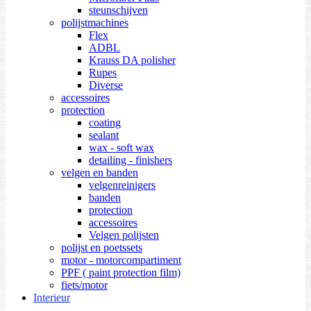
steunschijven
polijstmachines
Flex
ADBL
Krauss DA polisher
Rupes
Diverse
accessoires
protection
coating
sealant
wax - soft wax
detailing - finishers
velgen en banden
velgenreinigers
banden
protection
accessoires
Velgen polijsten
polijst en poetssets
motor - motorcompartiment
PPF ( paint protection film)
fiets/motor
Interieur