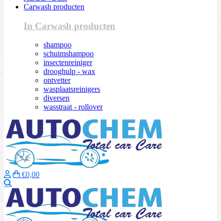
Carwash producten
In Carwash producten
shampoo
schuimshampoo
insectenreiniger
drooghulp - wax
ontvetter
wasplaatsreinigers
diversen
wasstraat - rollover
€0,00
Zoeken