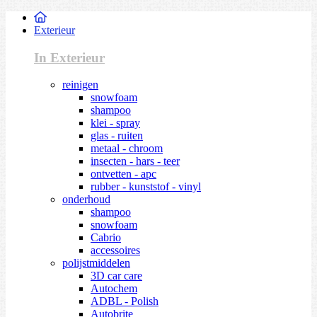
Exterieur
In Exterieur
reinigen
snowfoam
shampoo
klei - spray
glas - ruiten
metaal - chroom
insecten - hars - teer
ontvetten - apc
rubber - kunststof - vinyl
onderhoud
shampoo
snowfoam
Cabrio
accessoires
polijstmiddelen
3D car care
Autochem
ADBL - Polish
Autobrite