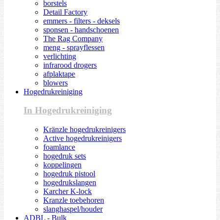
borstels
Detail Factory
emmers - filters - deksels
sponsen - handschoenen
The Rag Company
meng - sprayflessen
verlichting
infrarood drogers
afplaktape
blowers
Hogedrukreiniging
In Hogedrukreiniging
Kränzle hogedrukreinigers
Active hogedrukreinigers
foamlance
hogedruk sets
koppelingen
hogedruk pistool
hogedrukslangen
Karcher K-lock
Kranzle toebehoren
slanghaspel/houder
ADBL - Bulk