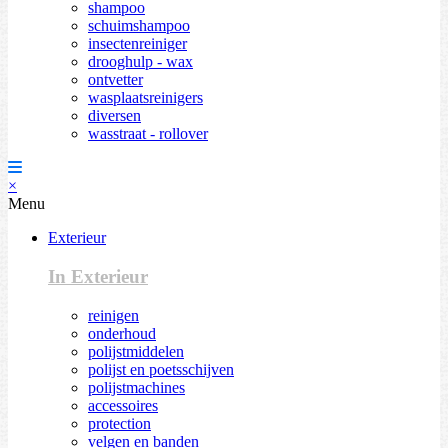
shampoo
schuimshampoo
insectenreiniger
drooghulp - wax
ontvetter
wasplaatsreinigers
diversen
wasstraat - rollover
×
Menu
Exterieur
In Exterieur
reinigen
onderhoud
polijstmiddelen
polijst en poetsschijven
polijstmachines
accessoires
protection
velgen en banden