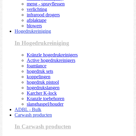
meng - sprayflessen
verlichting
infrarood drogers
afplaktape
blowers
Hogedrukreiniging
In Hogedrukreiniging
Kränzle hogedrukreinigers
Active hogedrukreinigers
foamlance
hogedruk sets
koppelingen
hogedruk pistool
hogedrukslangen
Karcher K-lock
Kranzle toebehoren
slanghaspel/houder
ADBL - Bulk
Carwash producten
In Carwash producten