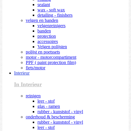
sealant
wax - soft wax
detailing - finishers
velgen en banden
velgenreinigers
banden
protection
accessoires
Velgen polijsten
polijst en poetssets
motor - motorcompartiment
PPF ( paint protection film)
fiets/motor
Interieur
In Interieur
reinigen
leer - stof
glas - ramen
rubber - kunststof - vinyl
onderhoud & bescherming
rubber - kunststof - vinyl
leer - stof