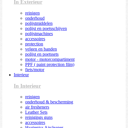
In Exterieur
reinigen
onderhoud
polijstmiddelen
polijst en poetsschijven
polijstmachines
accessoires
protection
velgen en banden
polijst en poetssets
motor - motorcompartiment
PPF ( paint protection film)
fiets/motor
Interieur
In Interieur
reinigen
onderhoud & bescherming
air fresheners
Leather Sets
reinigings guns
accessoires
Hygienics Aircleaner