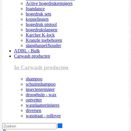
Active hogedrukreinigers
foamlance
hogedruk sets
koppelingen
hogedruk pistool
hogedrukslangen
Karcher K-lock
Kranzle toebehoren
slanghaspel/houder
ADBL - Bulk
Carwash producten
In Carwash producten
shampoo
schuimshampoo
insectenreiniger
drooghulp - wax
ontvetter
wasplaatsreinigers
diversen
wasstraat - rollover
Zoeken