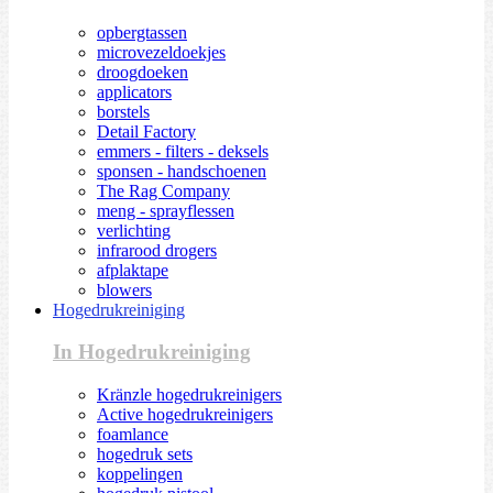
opbergtassen
microvezeldoekjes
droogdoeken
applicators
borstels
Detail Factory
emmers - filters - deksels
sponsen - handschoenen
The Rag Company
meng - sprayflessen
verlichting
infrarood drogers
afplaktape
blowers
Hogedrukreiniging
In Hogedrukreiniging
Kränzle hogedrukreinigers
Active hogedrukreinigers
foamlance
hogedruk sets
koppelingen