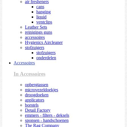
air fresheners
cans
hanging
liquid
ventclips
Leather Sets
reinigings guns
accessoires
Hygienics Aircleaner
stofzuigers
stofzuigers
onderdelen
Accessoires
In Accessoires
opbergtassen
microvezeldoekjes
droogdoeken
applicators
borstels
Detail Factory
emmers - filters - deksels
sponsen - handschoenen
The Rag Company