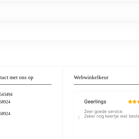
act met ons op
Webwinkelkeur
-543494
68924
68924