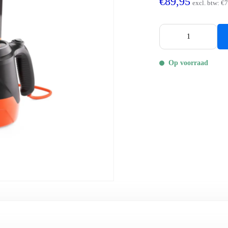
€89,95
excl. btw:
€7
Op voorraad