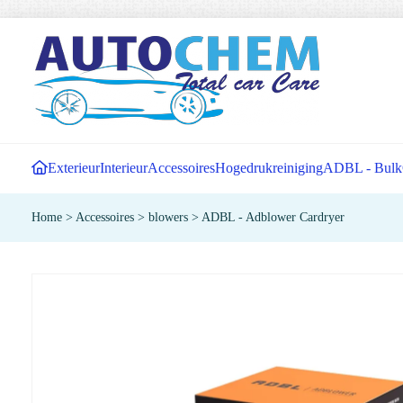
Exterieur
Interieur
Accessoires
Hogedrukreiniging
ADBL - Bulk
Home
>
Accessoires
>
blowers
>
ADBL - Adblower Cardryer