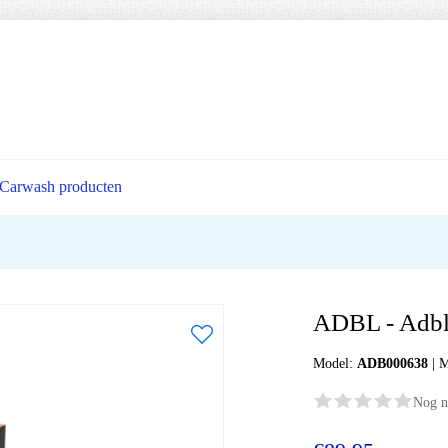
Carwash producten
ADBL - Adbl
Model:
ADB000638
|
M
Nog n