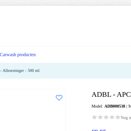
Carwash producten
Allesreiniger - 500 ml.
ADBL - APC T
Model:
ADB000538
|
M
Nog n