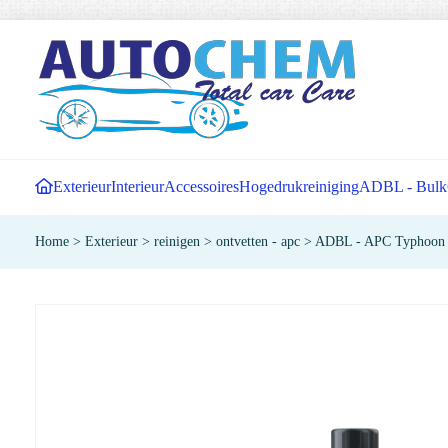
Exterieur
Interieur
Accessoires
Hogedrukreiniging
ADBL - Bulk
Home
>
Exterieur
>
reinigen
>
ontvetten - apc
>
ADBL - APC Typhoon - 