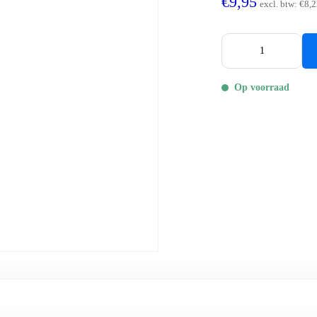
€9,95
excl. btw:
€8,2
Op voorraad