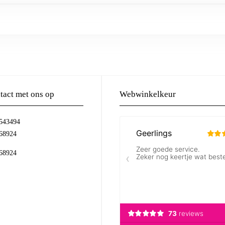
act met ons op
Webwinkelkeur
-543494
68924
68924