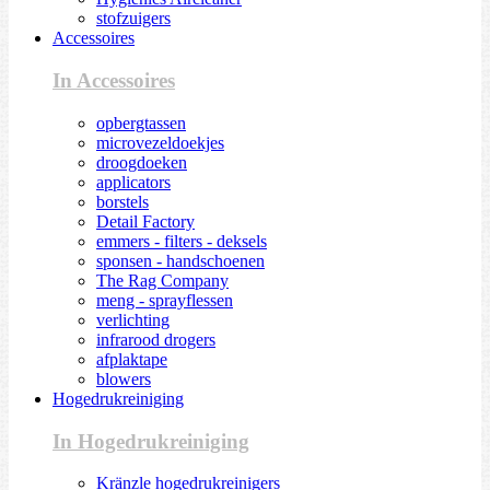
stofzuigers
Accessoires
In Accessoires
opbergtassen
microvezeldoekjes
droogdoeken
applicators
borstels
Detail Factory
emmers - filters - deksels
sponsen - handschoenen
The Rag Company
meng - sprayflessen
verlichting
infrarood drogers
afplaktape
blowers
Hogedrukreiniging
In Hogedrukreiniging
Kränzle hogedrukreinigers