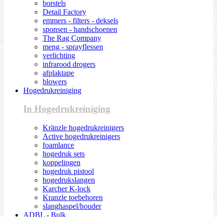
borstels
Detail Factory
emmers - filters - deksels
sponsen - handschoenen
The Rag Company
meng - sprayflessen
verlichting
infrarood drogers
afplaktape
blowers
Hogedrukreiniging
In Hogedrukreiniging
Kränzle hogedrukreinigers
Active hogedrukreinigers
foamlance
hogedruk sets
koppelingen
hogedruk pistool
hogedrukslangen
Karcher K-lock
Kranzle toebehoren
slanghaspel/houder
ADBL - Bulk