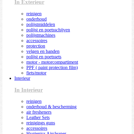
In Exterieur
reinigen
onderhoud
polijstmiddelen
polijst en poetsschijven
polijstmachines
accessoires
protection
velgen en banden
polijst en poetssets
motor - motorcompartiment
PPF ( paint protection film)
fiets/motor
Interieur
In Interieur
reinigen
onderhoud & bescherming
air fresheners
Leather Sets
reinigings guns
accessoires
Hygienics Aircleaner