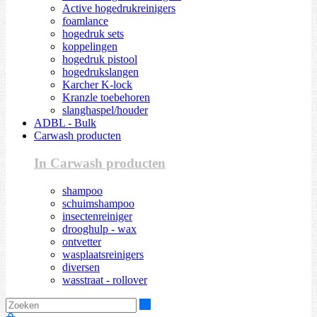
Active hogedrukreinigers
foamlance
hogedruk sets
koppelingen
hogedruk pistool
hogedrukslangen
Karcher K-lock
Kranzle toebehoren
slanghaspel/houder
ADBL - Bulk
Carwash producten
In Carwash producten
shampoo
schuimshampoo
insectenreiniger
drooghulp - wax
ontvetter
wasplaatsreinigers
diversen
wasstraat - rollover
Zoeken