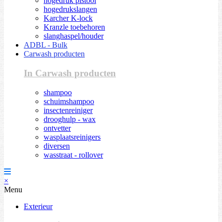
hogedruk pistool
hogedrukslangen
Karcher K-lock
Kranzle toebehoren
slanghaspel/houder
ADBL - Bulk
Carwash producten
In Carwash producten
shampoo
schuimshampoo
insectenreiniger
drooghulp - wax
ontvetter
wasplaatsreinigers
diversen
wasstraat - rollover
×
Menu
Exterieur