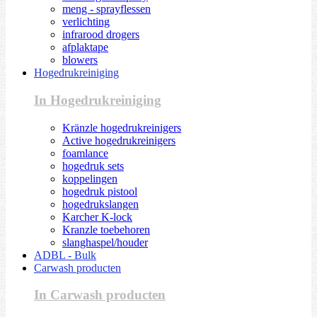
meng - sprayflessen
verlichting
infrarood drogers
afplaktape
blowers
Hogedrukreiniging
In Hogedrukreiniging
Kränzle hogedrukreinigers
Active hogedrukreinigers
foamlance
hogedruk sets
koppelingen
hogedruk pistool
hogedrukslangen
Karcher K-lock
Kranzle toebehoren
slanghaspel/houder
ADBL - Bulk
Carwash producten
In Carwash producten