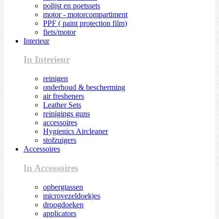
polijst en poetssets
motor - motorcompartiment
PPF ( paint protection film)
fiets/motor
Interieur
In Interieur
reinigen
onderhoud & bescherming
air fresheners
Leather Sets
reinigings guns
accessoires
Hygienics Aircleaner
stofzuigers
Accessoires
In Accessoires
opbergtassen
microvezeldoekjes
droogdoeken
applicators