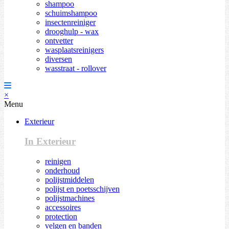
shampoo
schuimshampoo
insectenreiniger
drooghulp - wax
ontvetter
wasplaatsreinigers
diversen
wasstraat - rollover
×
Menu
Exterieur
In Exterieur
reinigen
onderhoud
polijstmiddelen
polijst en poetsschijven
polijstmachines
accessoires
protection
velgen en banden