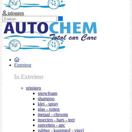
inloggen
Zoeken
Exterieur
In Exterieur
reinigen
snowfoam
shampoo
klei - spray
glas - ruiten
metaal - chroom
insecten - hars - teer
ontvetten - apc
rubber - kunststof - vinyl