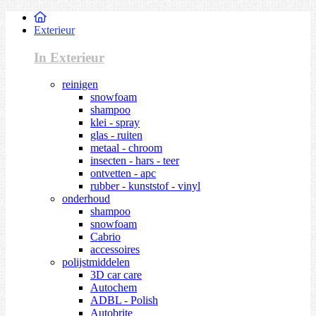
Exterieur
In Exterieur
reinigen
snowfoam
shampoo
klei - spray
glas - ruiten
metaal - chroom
insecten - hars - teer
ontvetten - apc
rubber - kunststof - vinyl
onderhoud
shampoo
snowfoam
Cabrio
accessoires
polijstmiddelen
3D car care
Autochem
ADBL - Polish
Autobrite