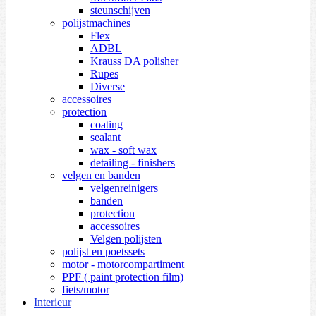
steunschijven
polijstmachines
Flex
ADBL
Krauss DA polisher
Rupes
Diverse
accessoires
protection
coating
sealant
wax - soft wax
detailing - finishers
velgen en banden
velgenreinigers
banden
protection
accessoires
Velgen polijsten
polijst en poetssets
motor - motorcompartiment
PPF ( paint protection film)
fiets/motor
Interieur