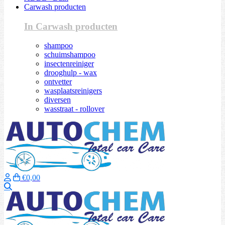
Carwash producten
In Carwash producten
shampoo
schuimshampoo
insectenreiniger
drooghulp - wax
ontvetter
wasplaatsreinigers
diversen
wasstraat - rollover
€0,00
Zoeken