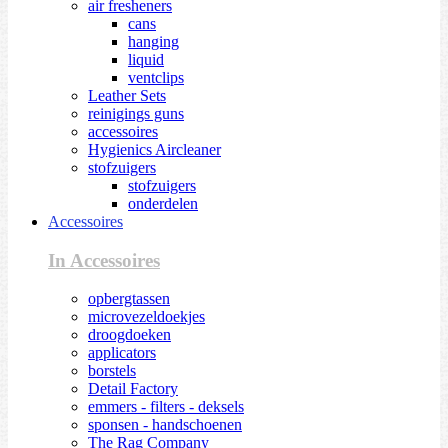
air fresheners
cans
hanging
liquid
ventclips
Leather Sets
reinigings guns
accessoires
Hygienics Aircleaner
stofzuigers
stofzuigers
onderdelen
Accessoires
In Accessoires
opbergtassen
microvezeldoekjes
droogdoeken
applicators
borstels
Detail Factory
emmers - filters - deksels
sponsen - handschoenen
The Rag Company