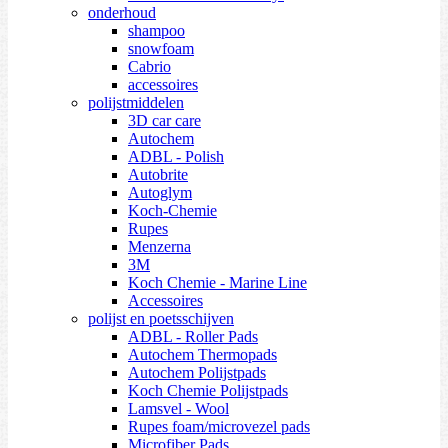
onderhoud
shampoo
snowfoam
Cabrio
accessoires
polijstmiddelen
3D car care
Autochem
ADBL - Polish
Autobrite
Autoglym
Koch-Chemie
Rupes
Menzerna
3M
Koch Chemie - Marine Line
Accessoires
polijst en poetsschijven
ADBL - Roller Pads
Autochem Thermopads
Autochem Polijstpads
Koch Chemie Polijstpads
Lamsvel - Wool
Rupes foam/microvezel pads
Microfiber Pads