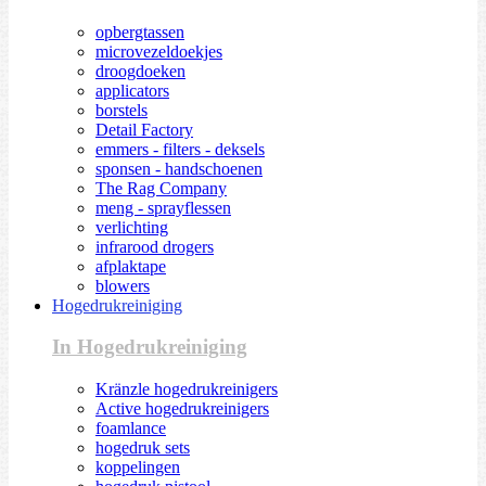
opbergtassen
microvezeldoekjes
droogdoeken
applicators
borstels
Detail Factory
emmers - filters - deksels
sponsen - handschoenen
The Rag Company
meng - sprayflessen
verlichting
infrarood drogers
afplaktape
blowers
Hogedrukreiniging
In Hogedrukreiniging
Kränzle hogedrukreinigers
Active hogedrukreinigers
foamlance
hogedruk sets
koppelingen