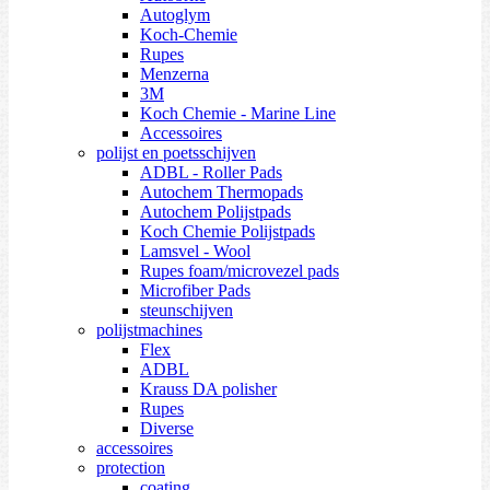
Autoglym
Koch-Chemie
Rupes
Menzerna
3M
Koch Chemie - Marine Line
Accessoires
polijst en poetsschijven
ADBL - Roller Pads
Autochem Thermopads
Autochem Polijstpads
Koch Chemie Polijstpads
Lamsvel - Wool
Rupes foam/microvezel pads
Microfiber Pads
steunschijven
polijstmachines
Flex
ADBL
Krauss DA polisher
Rupes
Diverse
accessoires
protection
coating