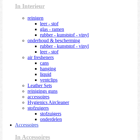
In Interieur
reinigen
leer - stof
glas - ramen
rubber - kunststof - vinyl
onderhoud & bescherming
rubber - kunststof - vinyl
leer - stof
air fresheners
cans
hanging
liquid
ventclips
Leather Sets
reinigings guns
accessoires
Hygienics Aircleaner
stofzuigers
stofzuigers
onderdelen
Accessoires
In Accessoires