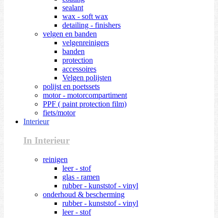
sealant
wax - soft wax
detailing - finishers
velgen en banden
velgenreinigers
banden
protection
accessoires
Velgen polijsten
polijst en poetssets
motor - motorcompartiment
PPF ( paint protection film)
fiets/motor
Interieur
In Interieur
reinigen
leer - stof
glas - ramen
rubber - kunststof - vinyl
onderhoud & bescherming
rubber - kunststof - vinyl
leer - stof