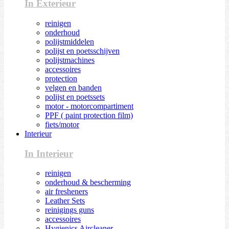
In Exterieur
reinigen
onderhoud
polijstmiddelen
polijst en poetsschijven
polijstmachines
accessoires
protection
velgen en banden
polijst en poetssets
motor - motorcompartiment
PPF ( paint protection film)
fiets/motor
Interieur
In Interieur
reinigen
onderhoud & bescherming
air fresheners
Leather Sets
reinigings guns
accessoires
Hygienics Aircleaner