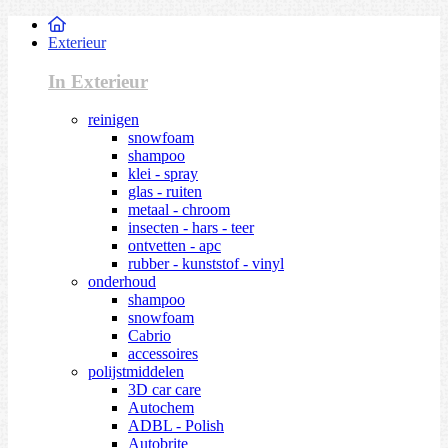
Exterieur
In Exterieur
reinigen
snowfoam
shampoo
klei - spray
glas - ruiten
metaal - chroom
insecten - hars - teer
ontvetten - apc
rubber - kunststof - vinyl
onderhoud
shampoo
snowfoam
Cabrio
accessoires
polijstmiddelen
3D car care
Autochem
ADBL - Polish
Autobrite