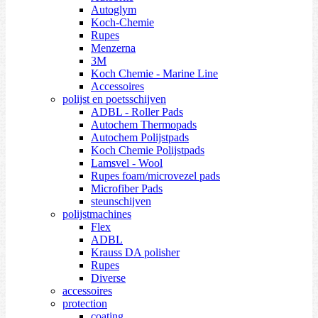
Autoglym
Koch-Chemie
Rupes
Menzerna
3M
Koch Chemie - Marine Line
Accessoires
polijst en poetsschijven
ADBL - Roller Pads
Autochem Thermopads
Autochem Polijstpads
Koch Chemie Polijstpads
Lamsvel - Wool
Rupes foam/microvezel pads
Microfiber Pads
steunschijven
polijstmachines
Flex
ADBL
Krauss DA polisher
Rupes
Diverse
accessoires
protection
coating