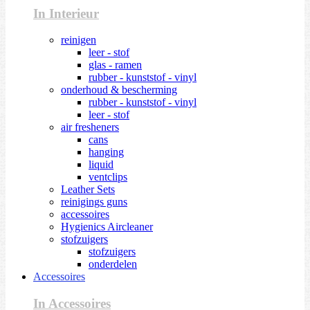
In Interieur
reinigen
leer - stof
glas - ramen
rubber - kunststof - vinyl
onderhoud & bescherming
rubber - kunststof - vinyl
leer - stof
air fresheners
cans
hanging
liquid
ventclips
Leather Sets
reinigings guns
accessoires
Hygienics Aircleaner
stofzuigers
stofzuigers
onderdelen
Accessoires
In Accessoires