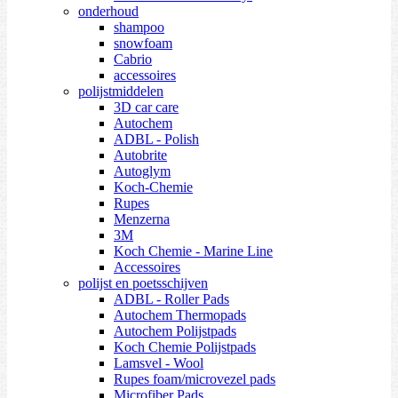
onderhoud
shampoo
snowfoam
Cabrio
accessoires
polijstmiddelen
3D car care
Autochem
ADBL - Polish
Autobrite
Autoglym
Koch-Chemie
Rupes
Menzerna
3M
Koch Chemie - Marine Line
Accessoires
polijst en poetsschijven
ADBL - Roller Pads
Autochem Thermopads
Autochem Polijstpads
Koch Chemie Polijstpads
Lamsvel - Wool
Rupes foam/microvezel pads
Microfiber Pads