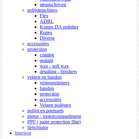
steunschijven
polijstmachines
Flex
ADBL
Krauss DA polisher
Rupes
Diverse
accessoires
protection
coating
sealant
wax - soft wax
detailing - finishers
velgen en banden
velgenreinigers
banden
protection
accessoires
Velgen polijsten
polijst en poetssets
motor - motorcompartiment
PPF ( paint protection film)
fiets/motor
Interieur