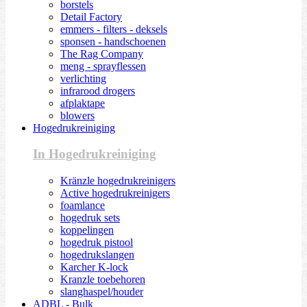
borstels
Detail Factory
emmers - filters - deksels
sponsen - handschoenen
The Rag Company
meng - sprayflessen
verlichting
infrarood drogers
afplaktape
blowers
Hogedrukreiniging
In Hogedrukreiniging
Kränzle hogedrukreinigers
Active hogedrukreinigers
foamlance
hogedruk sets
koppelingen
hogedruk pistool
hogedrukslangen
Karcher K-lock
Kranzle toebehoren
slanghaspel/houder
ADBL - Bulk