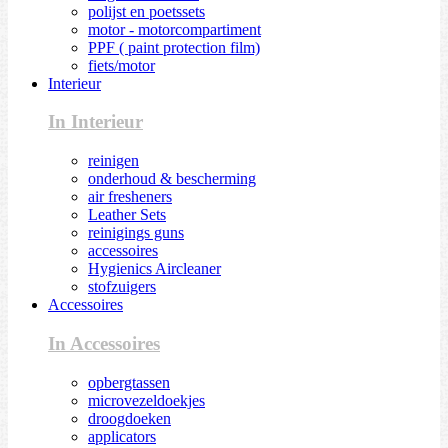
polijst en poetssets
motor - motorcompartiment
PPF ( paint protection film)
fiets/motor
Interieur
In Interieur
reinigen
onderhoud & bescherming
air fresheners
Leather Sets
reinigings guns
accessoires
Hygienics Aircleaner
stofzuigers
Accessoires
In Accessoires
opbergtassen
microvezeldoekjes
droogdoeken
applicators