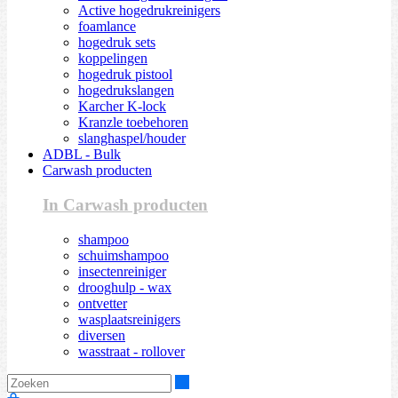
Active hogedrukreinigers
foamlance
hogedruk sets
koppelingen
hogedruk pistool
hogedrukslangen
Karcher K-lock
Kranzle toebehoren
slanghaspel/houder
ADBL - Bulk
Carwash producten
In Carwash producten
shampoo
schuimshampoo
insectenreiniger
drooghulp - wax
ontvetter
wasplaatsreinigers
diversen
wasstraat - rollover
Zoeken