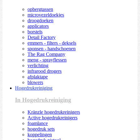
opbergtassen
microvezeldoekjes
droogdoeken
applicators
borstels
Detail Factory
emmers - filters - deksels
sponsen - handschoenen
The Rag Company
meng - sprayflessen
verlichting
infrarood drogers
afplaktape
blowers
Hogedrukreiniging
In Hogedrukreiniging
Kränzle hogedrukreinigers
Active hogedrukreinigers
foamlance
hogedruk sets
koppelingen