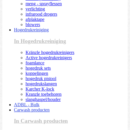
meng - sprayflessen
verlichting
infrarood drogers
afplaktape
blowers
Hogedrukreiniging
In Hogedrukreiniging
Kränzle hogedrukreinigers
Active hogedrukreinigers
foamlance
hogedruk sets
koppelingen
hogedruk pistool
hogedrukslangen
Karcher K-lock
Kranzle toebehoren
slanghaspel/houder
ADBL - Bulk
Carwash producten
In Carwash producten