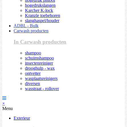
hogedruk pistool
hogedrukslangen
Karcher K-lock
Kranzle toebehoren
slanghaspel/houder
ADBL - Bulk
Carwash producten
In Carwash producten
shampoo
schuimshampoo
insectenreiniger
drooghulp - wax
ontvetter
wasplaatsreinigers
diversen
wasstraat - rollover
×
Menu
Exterieur