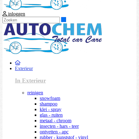
inloggen
Zoeken
Exterieur
In Exterieur
reinigen
snowfoam
shampoo
klei - spray
glas - ruiten
metaal - chroom
insecten - hars - teer
ontvetten - apc
rubber - kunststof - vinyl