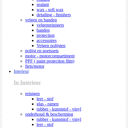
sealant
wax - soft wax
detailing - finishers
velgen en banden
velgenreinigers
banden
protection
accessoires
Velgen polijsten
polijst en poetssets
motor - motorcompartiment
PPF ( paint protection film)
fiets/motor
Interieur
In Interieur
reinigen
leer - stof
glas - ramen
rubber - kunststof - vinyl
onderhoud & bescherming
rubber - kunststof - vinyl
leer - stof