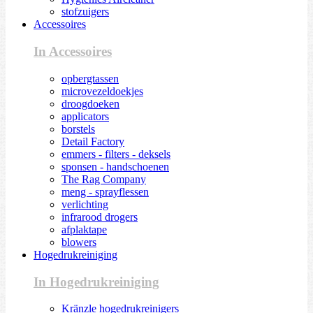
stofzuigers
Accessoires
In Accessoires
opbergtassen
microvezeldoekjes
droogdoeken
applicators
borstels
Detail Factory
emmers - filters - deksels
sponsen - handschoenen
The Rag Company
meng - sprayflessen
verlichting
infrarood drogers
afplaktape
blowers
Hogedrukreiniging
In Hogedrukreiniging
Kränzle hogedrukreinigers