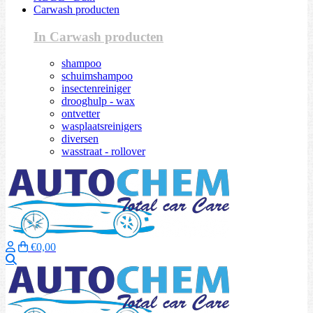
Carwash producten
In Carwash producten
shampoo
schuimshampoo
insectenreiniger
drooghulp - wax
ontvetter
wasplaatsreinigers
diversen
wasstraat - rollover
€0,00
Zoeken