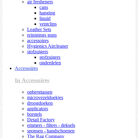
air fresheners
cans
hanging
liquid
ventclips
Leather Sets
reinigings guns
accessoires
Hygienics Aircleaner
stofzuigers
stofzuigers
onderdelen
Accessoires
In Accessoires
opbergtassen
microvezeldoekjes
droogdoeken
applicators
borstels
Detail Factory
emmers - filters - deksels
sponsen - handschoenen
The Rag Company