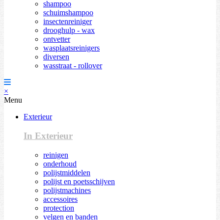
shampoo
schuimshampoo
insectenreiniger
drooghulp - wax
ontvetter
wasplaatsreinigers
diversen
wasstraat - rollover
×
Menu
Exterieur
In Exterieur
reinigen
onderhoud
polijstmiddelen
polijst en poetsschijven
polijstmachines
accessoires
protection
velgen en banden