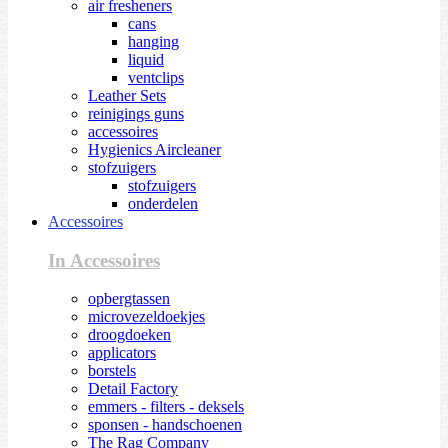
air fresheners
cans
hanging
liquid
ventclips
Leather Sets
reinigings guns
accessoires
Hygienics Aircleaner
stofzuigers
stofzuigers
onderdelen
Accessoires
In Accessoires
opbergtassen
microvezeldoekjes
droogdoeken
applicators
borstels
Detail Factory
emmers - filters - deksels
sponsen - handschoenen
The Rag Company