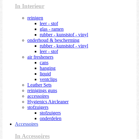
In Interieur
reinigen
leer - stof
glas - ramen
rubber - kunststof - vinyl
onderhoud & bescherming
rubber - kunststof - vinyl
leer - stof
air fresheners
cans
hanging
liquid
ventclips
Leather Sets
reinigings guns
accessoires
Hygienics Aircleaner
stofzuigers
stofzuigers
onderdelen
Accessoires
In Accessoires