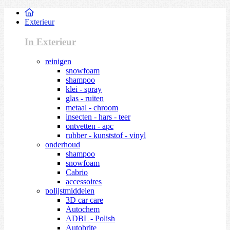
Exterieur
In Exterieur
reinigen
snowfoam
shampoo
klei - spray
glas - ruiten
metaal - chroom
insecten - hars - teer
ontvetten - apc
rubber - kunststof - vinyl
onderhoud
shampoo
snowfoam
Cabrio
accessoires
polijstmiddelen
3D car care
Autochem
ADBL - Polish
Autobrite