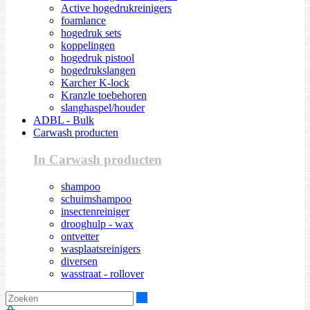
Active hogedrukreinigers
foamlance
hogedruk sets
koppelingen
hogedruk pistool
hogedrukslangen
Karcher K-lock
Kranzle toebehoren
slanghaspel/houder
ADBL - Bulk
Carwash producten
In Carwash producten
shampoo
schuimshampoo
insectenreiniger
drooghulp - wax
ontvetter
wasplaatsreinigers
diversen
wasstraat - rollover
Zoeken