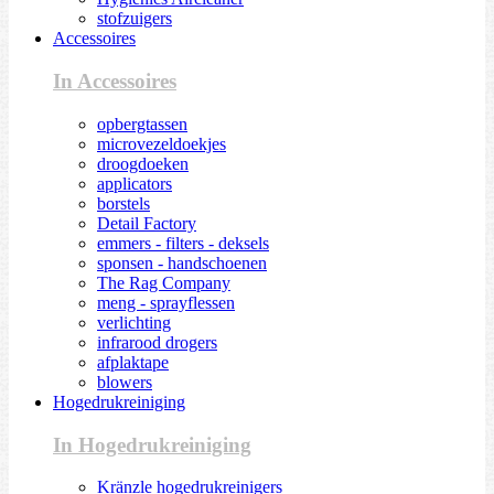
stofzuigers
Accessoires
In Accessoires
opbergtassen
microvezeldoekjes
droogdoeken
applicators
borstels
Detail Factory
emmers - filters - deksels
sponsen - handschoenen
The Rag Company
meng - sprayflessen
verlichting
infrarood drogers
afplaktape
blowers
Hogedrukreiniging
In Hogedrukreiniging
Kränzle hogedrukreinigers