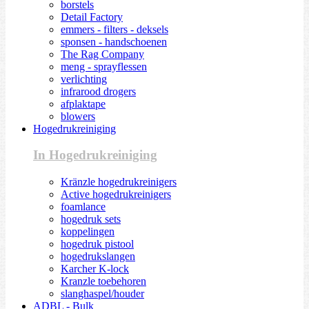
borstels
Detail Factory
emmers - filters - deksels
sponsen - handschoenen
The Rag Company
meng - sprayflessen
verlichting
infrarood drogers
afplaktape
blowers
Hogedrukreiniging
In Hogedrukreiniging
Kränzle hogedrukreinigers
Active hogedrukreinigers
foamlance
hogedruk sets
koppelingen
hogedruk pistool
hogedrukslangen
Karcher K-lock
Kranzle toebehoren
slanghaspel/houder
ADBL - Bulk