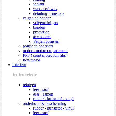
sealant
wax - soft wax
detailing - finishers
velgen en banden
velgenreinigers
banden
protection
accessoires
Velgen polijsten
polijst en poetssets
motor - motorcompartiment
PPF ( paint protection film)
fiets/motor
Interieur
In Interieur
reinigen
leer - stof
glas - ramen
rubber - kunststof - vinyl
onderhoud & bescherming
rubber - kunststof - vinyl
leer - stof