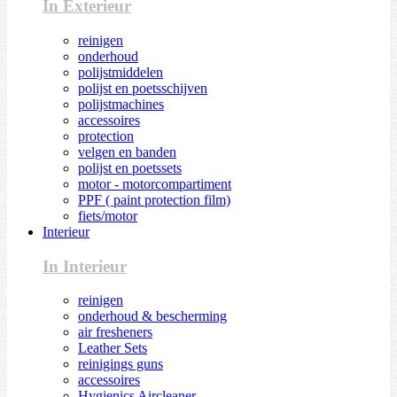
In Exterieur
reinigen
onderhoud
polijstmiddelen
polijst en poetsschijven
polijstmachines
accessoires
protection
velgen en banden
polijst en poetssets
motor - motorcompartiment
PPF ( paint protection film)
fiets/motor
Interieur
In Interieur
reinigen
onderhoud & bescherming
air fresheners
Leather Sets
reinigings guns
accessoires
Hygienics Aircleaner