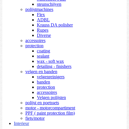
steunschijven
polijstmachines
Flex
ADBL
Krauss DA polisher
Rupes
Diverse
accessoires
protection
coating
sealant
wax - soft wax
detailing - finishers
velgen en banden
velgenreinigers
banden
protection
accessoires
Velgen polijsten
polijst en poetssets
motor - motorcompartiment
PPF ( paint protection film)
fiets/motor
Interieur