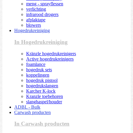
meng - sprayflessen
verlichting
infrarood drogers
afplaktape
blowers
Hogedrukreiniging
In Hogedrukreiniging
Kränzle hogedrukreinigers
Active hogedrukreinigers
foamlance
hogedruk sets
koppelingen
hogedruk pistool
hogedrukslangen
Karcher K-lock
Kranzle toebehoren
slanghaspel/houder
ADBL - Bulk
Carwash producten
In Carwash producten