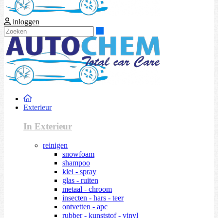
inloggen
Zoeken
Exterieur
In Exterieur
reinigen
snowfoam
shampoo
klei - spray
glas - ruiten
metaal - chroom
insecten - hars - teer
ontvetten - apc
rubber - kunststof - vinyl