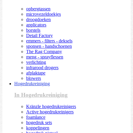
opbergtassen
microvezeldoekjes
droogdoeken
applicators
borstels
Detail Factory
emmers - filters - deksels
sponsen - handschoenen
The Rag Company
meng - sprayflessen
verlichting
infrarood drogers
afplaktape
blowers
Hogedrukreiniging
In Hogedrukreiniging
Kränzle hogedrukreinigers
Active hogedrukreinigers
foamlance
hogedruk sets
koppelingen