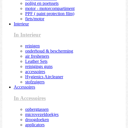
polijst en poetssets
motor - motorcompartiment
PPF ( paint protection film)
fiets/motor
Interieur
In Interieur
reinigen
onderhoud & bescherming
air fresheners
Leather Sets
reinigings guns
accessoires
Hygienics Aircleaner
stofzuigers
Accessoires
In Accessoires
opbergtassen
microvezeldoekjes
droogdoeken
applicators