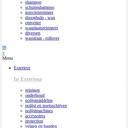
shampoo
schuimshampoo
insectenreiniger
drooghulp - wax
ontvetter
wasplaatsreinigers
diversen
wasstraat - rollover
×
Menu
Exterieur
In Exterieur
reinigen
onderhoud
polijstmiddelen
polijst en poetsschijven
polijstmachines
accessoires
protection
velgen en banden