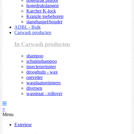
hogedruk pistool
hogedrukslangen
Karcher K-lock
Kranzle toebehoren
slanghaspel/houder
ADBL - Bulk
Carwash producten
In Carwash producten
shampoo
schuimshampoo
insectenreiniger
drooghulp - wax
ontvetter
wasplaatsreinigers
diversen
wasstraat - rollover
×
Menu
Exterieur