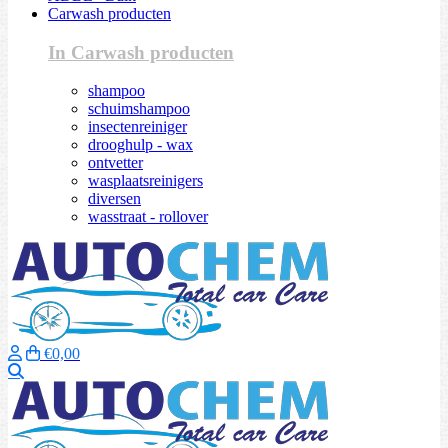
Carwash producten
In Carwash producten
shampoo
schuimshampoo
insectenreiniger
drooghulp - wax
ontvetter
wasplaatsreinigers
diversen
wasstraat - rollover
€0,00
Zoeken