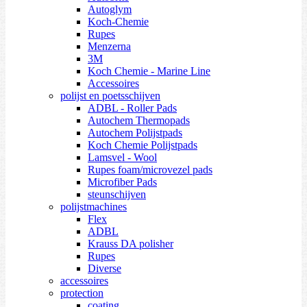
Autoglym
Koch-Chemie
Rupes
Menzerna
3M
Koch Chemie - Marine Line
Accessoires
polijst en poetsschijven
ADBL - Roller Pads
Autochem Thermopads
Autochem Polijstpads
Koch Chemie Polijstpads
Lamsvel - Wool
Rupes foam/microvezel pads
Microfiber Pads
steunschijven
polijstmachines
Flex
ADBL
Krauss DA polisher
Rupes
Diverse
accessoires
protection
coating