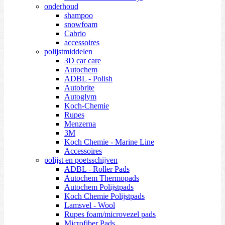
onderhoud
shampoo
snowfoam
Cabrio
accessoires
polijstmiddelen
3D car care
Autochem
ADBL - Polish
Autobrite
Autoglym
Koch-Chemie
Rupes
Menzerna
3M
Koch Chemie - Marine Line
Accessoires
polijst en poetsschijven
ADBL - Roller Pads
Autochem Thermopads
Autochem Polijstpads
Koch Chemie Polijstpads
Lamsvel - Wool
Rupes foam/microvezel pads
Microfiber Pads