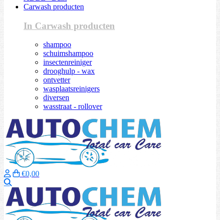
Carwash producten
In Carwash producten
shampoo
schuimshampoo
insectenreiniger
drooghulp - wax
ontvetter
wasplaatsreinigers
diversen
wasstraat - rollover
€0,00
Zoeken