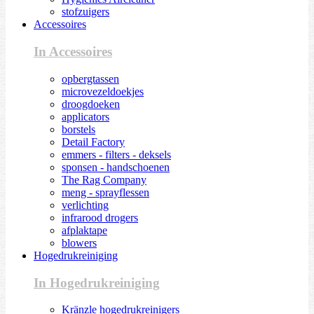
stofzuigers
Accessoires
In Accessoires
opbergtassen
microvezeldoekjes
droogdoeken
applicators
borstels
Detail Factory
emmers - filters - deksels
sponsen - handschoenen
The Rag Company
meng - sprayflessen
verlichting
infrarood drogers
afplaktape
blowers
Hogedrukreiniging
In Hogedrukreiniging
Kränzle hogedrukreinigers