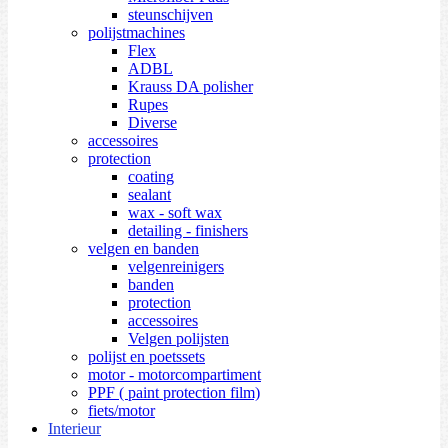
steunschijven
polijstmachines
Flex
ADBL
Krauss DA polisher
Rupes
Diverse
accessoires
protection
coating
sealant
wax - soft wax
detailing - finishers
velgen en banden
velgenreinigers
banden
protection
accessoires
Velgen polijsten
polijst en poetssets
motor - motorcompartiment
PPF ( paint protection film)
fiets/motor
Interieur