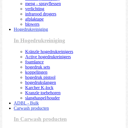
meng - sprayflessen
verlichting
infrarood drogers
afplaktape
blowers
Hogedrukreiniging
In Hogedrukreiniging
Kränzle hogedrukreinigers
Active hogedrukreinigers
foamlance
hogedruk sets
koppelingen
hogedruk pistool
hogedrukslangen
Karcher K-lock
Kranzle toebehoren
slanghaspel/houder
ADBL - Bulk
Carwash producten
In Carwash producten