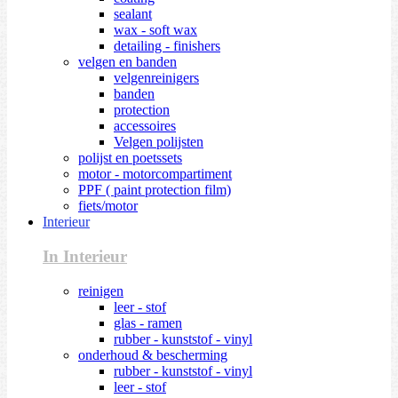
sealant
wax - soft wax
detailing - finishers
velgen en banden
velgenreinigers
banden
protection
accessoires
Velgen polijsten
polijst en poetssets
motor - motorcompartiment
PPF ( paint protection film)
fiets/motor
Interieur
In Interieur
reinigen
leer - stof
glas - ramen
rubber - kunststof - vinyl
onderhoud & bescherming
rubber - kunststof - vinyl
leer - stof