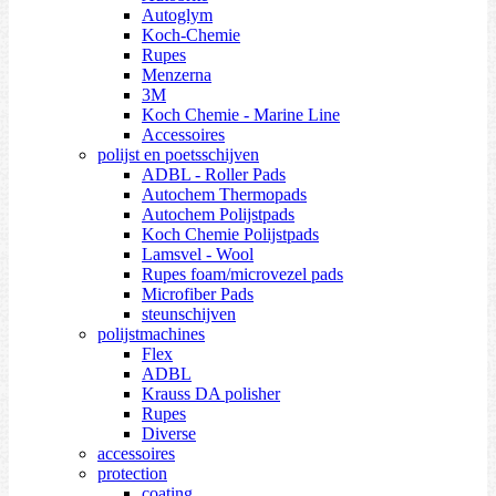
Autoglym
Koch-Chemie
Rupes
Menzerna
3M
Koch Chemie - Marine Line
Accessoires
polijst en poetsschijven
ADBL - Roller Pads
Autochem Thermopads
Autochem Polijstpads
Koch Chemie Polijstpads
Lamsvel - Wool
Rupes foam/microvezel pads
Microfiber Pads
steunschijven
polijstmachines
Flex
ADBL
Krauss DA polisher
Rupes
Diverse
accessoires
protection
coating