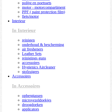
polijst en poetssets
motor - motorcompartiment
PPF ( paint protection film)
fiets/motor
Interieur
In Interieur
reinigen
onderhoud & bescherming
air fresheners
Leather Sets
reinigings guns
accessoires
Hygienics Aircleaner
stofzuigers
Accessoires
In Accessoires
opbergtassen
microvezeldoekjes
droogdoeken
applicators