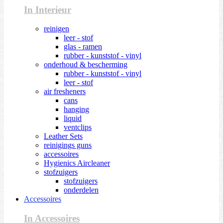
In Interieur
reinigen
leer - stof
glas - ramen
rubber - kunststof - vinyl
onderhoud & bescherming
rubber - kunststof - vinyl
leer - stof
air fresheners
cans
hanging
liquid
ventclips
Leather Sets
reinigings guns
accessoires
Hygienics Aircleaner
stofzuigers
stofzuigers
onderdelen
Accessoires
In Accessoires