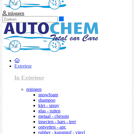
inloggen
Zoeken
Exterieur
In Exterieur
reinigen
snowfoam
shampoo
klei - spray
glas - ruiten
metaal - chroom
insecten - hars - teer
ontvetten - apc
rubber - kunststof - vinyl