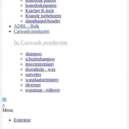
hogedruk pistool
hogedrukslangen
Karcher K-lock
Kranzle toebehoren
slanghaspel/houder
ADBL - Bulk
Carwash producten
In Carwash producten
shampoo
schuimshampoo
insectenreiniger
drooghulp - wax
ontvetter
wasplaatsreinigers
diversen
wasstraat - rollover
×
Menu
Exterieur