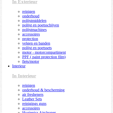
In Exterieur
reinigen
onderhoud
polijstmiddelen
polijst en poetsschijven
polijstmachines
accessoires
protection
velgen en banden
polijst en poetssets
motor - motorcompartiment
PPF ( paint protection film)
fiets/motor
Interieur
In Interieur
reinigen
onderhoud & bescherming
air fresheners
Leather Sets
reinigings guns
accessoires
Hygienics Aircleaner