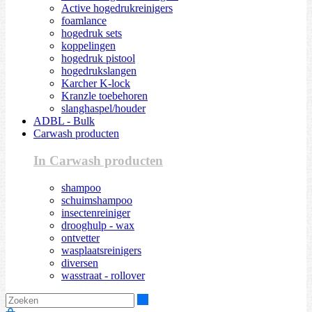
Active hogedrukreinigers
foamlance
hogedruk sets
koppelingen
hogedruk pistool
hogedrukslangen
Karcher K-lock
Kranzle toebehoren
slanghaspel/houder
ADBL - Bulk
Carwash producten
In Carwash producten
shampoo
schuimshampoo
insectenreiniger
drooghulp - wax
ontvetter
wasplaatsreinigers
diversen
wasstraat - rollover
Zoeken