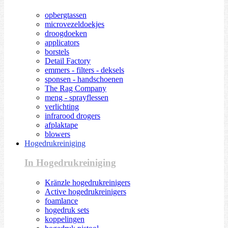
opbergtassen
microvezeldoekjes
droogdoeken
applicators
borstels
Detail Factory
emmers - filters - deksels
sponsen - handschoenen
The Rag Company
meng - sprayflessen
verlichting
infrarood drogers
afplaktape
blowers
Hogedrukreiniging
In Hogedrukreiniging
Kränzle hogedrukreinigers
Active hogedrukreinigers
foamlance
hogedruk sets
koppelingen