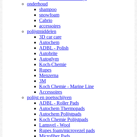
onderhoud
shampoo
snowfoam
Cabrio
accessoires
polijstmiddelen
3D car care
Autochem
ADBL - Polish
Autobrite
Autoglym
Koch-Chemie
Rupes
Menzerna
3M
Koch Chemie - Marine Line
Accessoires
polijst en poetsschijven
ADBL - Roller Pads
Autochem Thermopads
Autochem Polijstpads
Koch Chemie Polijstpads
Lamsvel - Wool
Rupes foam/microvezel pads
Microfiber Pads