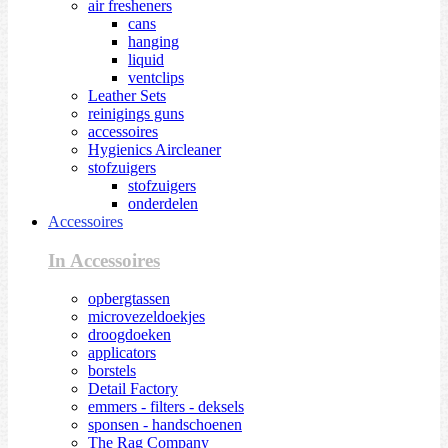
air fresheners
cans
hanging
liquid
ventclips
Leather Sets
reinigings guns
accessoires
Hygienics Aircleaner
stofzuigers
stofzuigers
onderdelen
Accessoires
In Accessoires
opbergtassen
microvezeldoekjes
droogdoeken
applicators
borstels
Detail Factory
emmers - filters - deksels
sponsen - handschoenen
The Rag Company