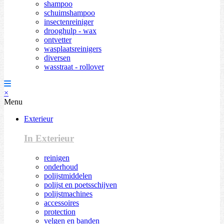
shampoo
schuimshampoo
insectenreiniger
drooghulp - wax
ontvetter
wasplaatsreinigers
diversen
wasstraat - rollover
×
Menu
Exterieur
In Exterieur
reinigen
onderhoud
polijstmiddelen
polijst en poetsschijven
polijstmachines
accessoires
protection
velgen en banden