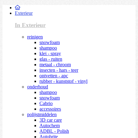
Exterieur
In Exterieur
reinigen
snowfoam
shampoo
klei - spray
glas - ruiten
metaal - chroom
insecten - hars - teer
ontvetten - apc
rubber - kunststof - vinyl
onderhoud
shampoo
snowfoam
Cabrio
accessoires
polijstmiddelen
3D car care
Autochem
ADBL - Polish
Autobrite