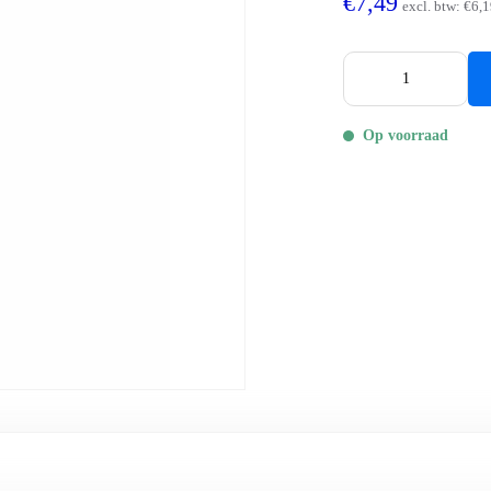
€7,49
excl. btw:
€6,1
Op voorraad