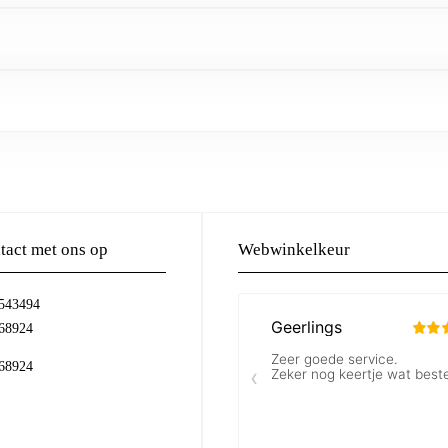
act met ons op
Webwinkelkeur
-543494
68924
68924