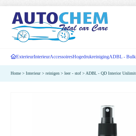
Exterieur
Interieur
Accessoires
Hogedrukreiniging
ADBL - Bulk
Home
>
Interieur
>
reinigen
>
leer - stof
>
ADBL - QD Interior Unlimit