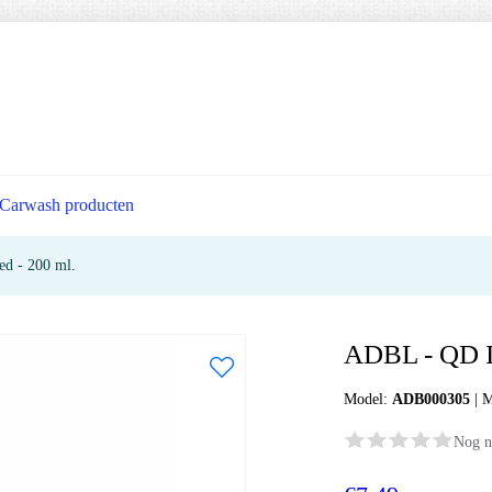
Carwash producten
ed - 200 ml.
ADBL - QD In
Model:
ADB000305
|
M
Nog n