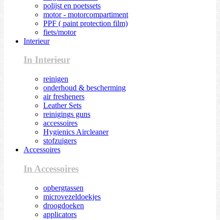
polijst en poetssets
motor - motorcompartiment
PPF ( paint protection film)
fiets/motor
Interieur
In Interieur
reinigen
onderhoud & bescherming
air fresheners
Leather Sets
reinigings guns
accessoires
Hygienics Aircleaner
stofzuigers
Accessoires
In Accessoires
opbergtassen
microvezeldoekjes
droogdoeken
applicators