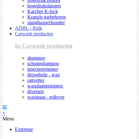
hogedruk pistool
hogedrukslangen
Karcher K-lock
Kranzle toebehoren
slanghaspel/houder
ADBL - Bulk
Carwash producten
In Carwash producten
shampoo
schuimshampoo
insectenreiniger
drooghulp - wax
ontvetter
wasplaatsreinigers
diversen
wasstraat - rollover
×
Menu
Exterieur