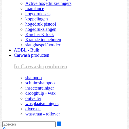
Active hogedrukreinigers
foamlance
hogedruk sets
koppelingen
hogedruk pistool
hogedrukslangen
Karcher K-lock
Kranzle toebehoren
slanghaspel/houder
ADBL - Bulk
Carwash producten
In Carwash producten
shampoo
schuimshampoo
insectenreiniger
drooghulp - wax
ontvetter
wasplaatsreinigers
diversen
wasstraat - rollover
Zoeken