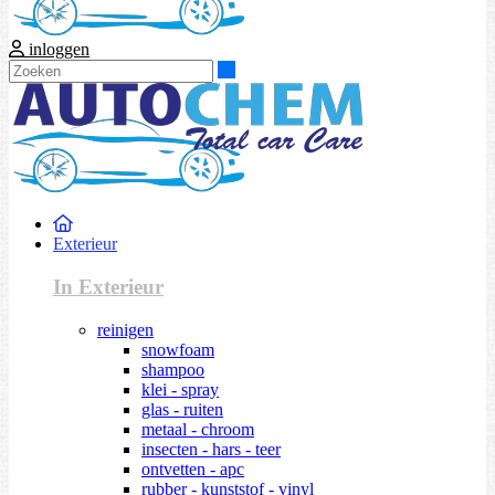
inloggen
Zoeken
Exterieur
In Exterieur
reinigen
snowfoam
shampoo
klei - spray
glas - ruiten
metaal - chroom
insecten - hars - teer
ontvetten - apc
rubber - kunststof - vinyl