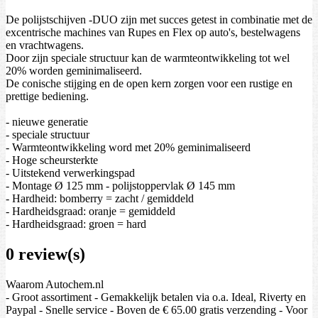
De polijstschijven -DUO zijn met succes getest in combinatie met de
excentrische machines van Rupes en Flex op auto's, bestelwagens
en vrachtwagens.
Door zijn speciale structuur kan de warmteontwikkeling tot wel
20% worden geminimaliseerd.
De conische stijging en de open kern zorgen voor een rustige en
prettige bediening.
- nieuwe generatie
- speciale structuur
- Warmteontwikkeling word met 20% geminimaliseerd
- Hoge scheursterkte
- Uitstekend verwerkingspad
- Montage Ø 125 mm - polijstoppervlak Ø 145 mm
- Hardheid: bomberry = zacht / gemiddeld
- Hardheidsgraad: oranje = gemiddeld
- Hardheidsgraad: groen = hard
0 review(s)
Waarom Autochem.nl
- Groot assortiment - Gemakkelijk betalen via o.a. Ideal, Riverty en
Paypal - Snelle service - Boven de € 65.00 gratis verzending - Voor