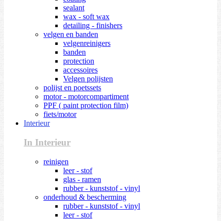
sealant
wax - soft wax
detailing - finishers
velgen en banden
velgenreinigers
banden
protection
accessoires
Velgen polijsten
polijst en poetssets
motor - motorcompartiment
PPF ( paint protection film)
fiets/motor
Interieur
In Interieur
reinigen
leer - stof
glas - ramen
rubber - kunststof - vinyl
onderhoud & bescherming
rubber - kunststof - vinyl
leer - stof