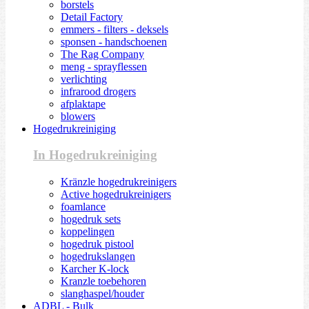
borstels
Detail Factory
emmers - filters - deksels
sponsen - handschoenen
The Rag Company
meng - sprayflessen
verlichting
infrarood drogers
afplaktape
blowers
Hogedrukreiniging
In Hogedrukreiniging
Kränzle hogedrukreinigers
Active hogedrukreinigers
foamlance
hogedruk sets
koppelingen
hogedruk pistool
hogedrukslangen
Karcher K-lock
Kranzle toebehoren
slanghaspel/houder
ADBL - Bulk