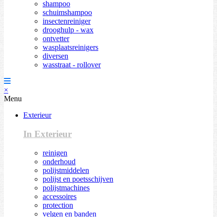
shampoo
schuimshampoo
insectenreiniger
drooghulp - wax
ontvetter
wasplaatsreinigers
diversen
wasstraat - rollover
×
Menu
Exterieur
In Exterieur
reinigen
onderhoud
polijstmiddelen
polijst en poetsschijven
polijstmachines
accessoires
protection
velgen en banden