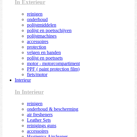
In Exterieur
reinigen
onderhoud
polijstmiddelen
polijst en poetsschijven
polijstmachines
accessoires
protection
velgen en banden
polijst en poetssets
motor - motorcompartiment
PPF ( paint protection film)
fiets/motor
Interieur
In Interieur
reinigen
onderhoud & bescherming
air fresheners
Leather Sets
reinigings guns
accessoires
Hygienics Aircleaner