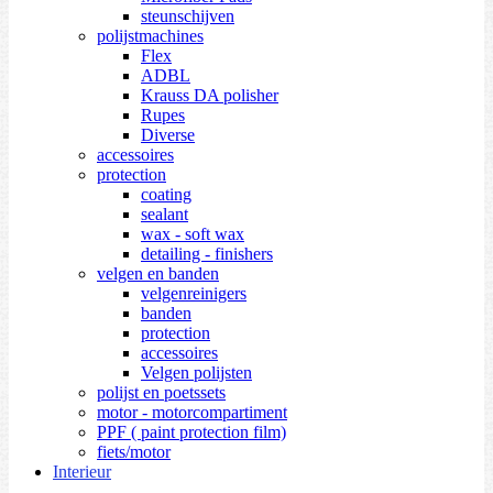
steunschijven
polijstmachines
Flex
ADBL
Krauss DA polisher
Rupes
Diverse
accessoires
protection
coating
sealant
wax - soft wax
detailing - finishers
velgen en banden
velgenreinigers
banden
protection
accessoires
Velgen polijsten
polijst en poetssets
motor - motorcompartiment
PPF ( paint protection film)
fiets/motor
Interieur