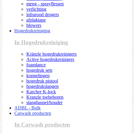
meng - sprayflessen
verlichting
infrarood drogers
afplaktape
blowers
Hogedrukreiniging
In Hogedrukreiniging
Kränzle hogedrukreinigers
Active hogedrukreinigers
foamlance
hogedruk sets
koppelingen
hogedruk pistool
hogedrukslangen
Karcher K-lock
Kranzle toebehoren
slanghaspel/houder
ADBL - Bulk
Carwash producten
In Carwash producten