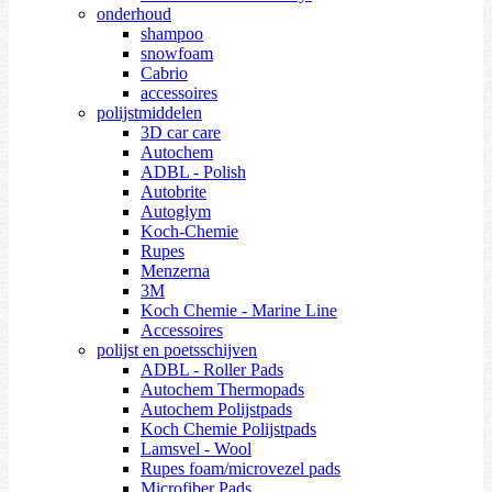
onderhoud
shampoo
snowfoam
Cabrio
accessoires
polijstmiddelen
3D car care
Autochem
ADBL - Polish
Autobrite
Autoglym
Koch-Chemie
Rupes
Menzerna
3M
Koch Chemie - Marine Line
Accessoires
polijst en poetsschijven
ADBL - Roller Pads
Autochem Thermopads
Autochem Polijstpads
Koch Chemie Polijstpads
Lamsvel - Wool
Rupes foam/microvezel pads
Microfiber Pads