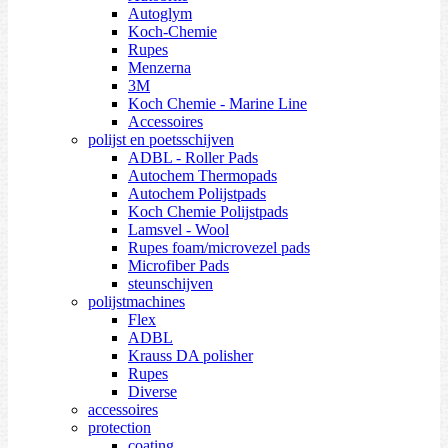
Autoglym
Koch-Chemie
Rupes
Menzerna
3M
Koch Chemie - Marine Line
Accessoires
polijst en poetsschijven
ADBL - Roller Pads
Autochem Thermopads
Autochem Polijstpads
Koch Chemie Polijstpads
Lamsvel - Wool
Rupes foam/microvezel pads
Microfiber Pads
steunschijven
polijstmachines
Flex
ADBL
Krauss DA polisher
Rupes
Diverse
accessoires
protection
coating