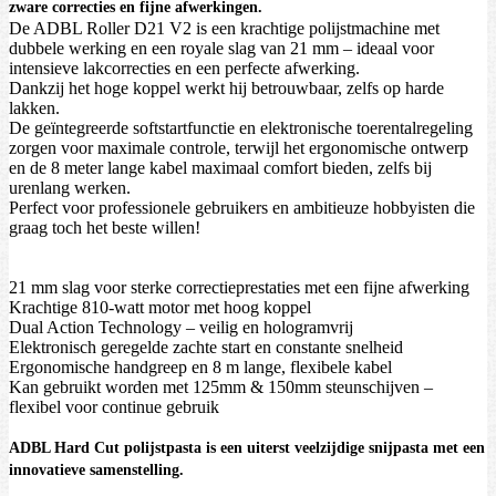
zware correcties en fijne afwerkingen.
De ADBL Roller D21 V2 is een krachtige polijstmachine met
dubbele werking en een royale slag van 21 mm – ideaal voor
intensieve lakcorrecties en een perfecte afwerking.
Dankzij het hoge koppel werkt hij betrouwbaar, zelfs op harde
lakken.
De geïntegreerde softstartfunctie en elektronische toerentalregeling
zorgen voor maximale controle, terwijl het ergonomische ontwerp
en de 8 meter lange kabel maximaal comfort bieden, zelfs bij
urenlang werken.
Perfect voor professionele gebruikers en ambitieuze hobbyisten die
graag toch het beste willen!
21 mm slag voor sterke correctieprestaties met een fijne afwerking
Krachtige 810-watt motor met hoog koppel
Dual Action Technology – veilig en hologramvrij
Elektronisch geregelde zachte start en constante snelheid
Ergonomische handgreep en 8 m lange, flexibele kabel
Kan gebruikt worden met 125mm & 150mm steunschijven –
flexibel voor continue gebruik
ADBL Hard Cut polijstpasta is een uiterst veelzijdige snijpasta met een
innovatieve samenstelling.