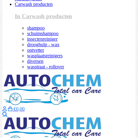
Carwash producten
In Carwash producten
shampoo
schuimshampoo
insectenreiniger
drooghulp - wax
ontvetter
wasplaatsreinigers
diversen
wasstraat - rollover
€0,00
Zoeken