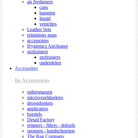
air fresheners
cans
hanging
liquid
ventclips
Leather Sets
reinigings guns
accessoires
Hygienics Aircleaner
stofzuigers
stofzuigers
onderdelen
Accessoires
In Accessoires
opbergtassen
microvezeldoekjes
droogdoeken
applicators
borstels
Detail Factory
emmers - filters - deksels
sponsen - handschoenen
The Rag Company