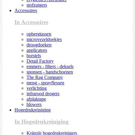
stofzuigers
Accessoires
In Accessoires
opbergtassen
microvezeldoekjes
droogdoeken
applicators
borstels
Detail Factory
emmers - filters - deksels
sponsen - handschoenen
The Rag Company
meng - sprayflessen
verlichting
infrarood drogers
afplaktape
blowers
Hogedrukreiniging
In Hogedrukreiniging
Kränzle hogedrukreinigers