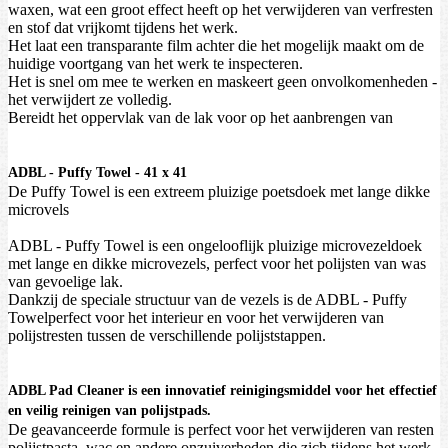
waxen, wat een groot effect heeft op het verwijderen van verfresten
en stof dat vrijkomt tijdens het werk.
Het laat een transparante film achter die het mogelijk maakt om de
huidige voortgang van het werk te inspecteren.
Het is snel om mee te werken en maskeert geen onvolkomenheden -
het verwijdert ze volledig.
Bereidt het oppervlak van de lak voor op het aanbrengen van
ADBL - Puffy Towel - 41 x 41
De Puffy Towel is een extreem pluizige poetsdoek met lange dikke
microvels
ADBL - Puffy Towel is een ongelooflijk pluizige microvezeldoek
met lange en dikke microvezels, perfect voor het polijsten van was
van gevoelige lak.
Dankzij de speciale structuur van de vezels is de ADBL - Puffy
Towelperfect voor het interieur en voor het verwijderen van
polijstresten tussen de verschillende polijststappen.
ADBL Pad Cleaner is een innovatief reinigingsmiddel voor het effectief
en veilig reinigen van polijstpads.
De geavanceerde formule is perfect voor het verwijderen van resten
polijstpasta, wac en andere onzuiverheden die zich tijdens het werk