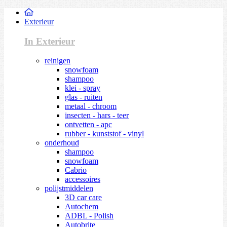
Exterieur
In Exterieur
reinigen
snowfoam
shampoo
klei - spray
glas - ruiten
metaal - chroom
insecten - hars - teer
ontvetten - apc
rubber - kunststof - vinyl
onderhoud
shampoo
snowfoam
Cabrio
accessoires
polijstmiddelen
3D car care
Autochem
ADBL - Polish
Autobrite