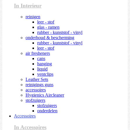
In Interieur
reinigen
leer - stof
glas - ramen
rubber - kunststof - vinyl
onderhoud & bescherming
rubber - kunststof - vinyl
leer - stof
air fresheners
cans
hanging
liquid
ventclips
Leather Sets
reinigings guns
accessoires
Hygienics Aircleaner
stofzuigers
stofzuigers
onderdelen
Accessoires
In Accessoires