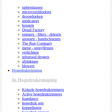
opbergtassen
microvezeldoekjes
droogdoeken
applicators
borstels
Detail Factory
emmers - filters - deksels
sponsen - handschoenen
The Rag Company
meng - sprayflessen
verlichting
infrarood drogers
afplaktape
blowers
Hogedrukreiniging
In Hogedrukreiniging
Kränzle hogedrukreinigers
Active hogedrukreinigers
foamlance
hogedruk sets
koppelingen