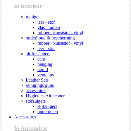
In Interieur
reinigen
leer - stof
glas - ramen
rubber - kunststof - vinyl
onderhoud & bescherming
rubber - kunststof - vinyl
leer - stof
air fresheners
cans
hanging
liquid
ventclips
Leather Sets
reinigings guns
accessoires
Hygienics Aircleaner
stofzuigers
stofzuigers
onderdelen
Accessoires
In Accessoires