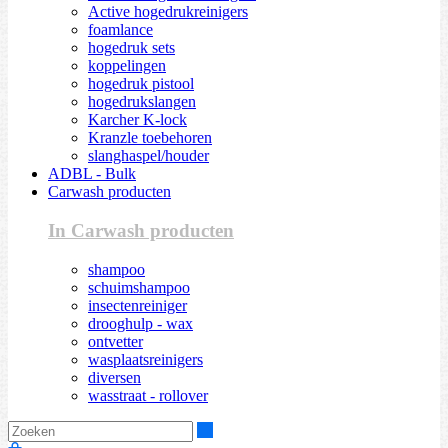
Active hogedrukreinigers
foamlance
hogedruk sets
koppelingen
hogedruk pistool
hogedrukslangen
Karcher K-lock
Kranzle toebehoren
slanghaspel/houder
ADBL - Bulk
Carwash producten
In Carwash producten
shampoo
schuimshampoo
insectenreiniger
drooghulp - wax
ontvetter
wasplaatsreinigers
diversen
wasstraat - rollover
Zoeken