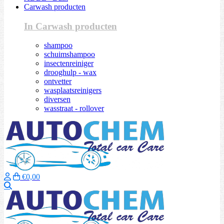
Carwash producten
In Carwash producten
shampoo
schuimshampoo
insectenreiniger
drooghulp - wax
ontvetter
wasplaatsreinigers
diversen
wasstraat - rollover
€0,00
Zoeken