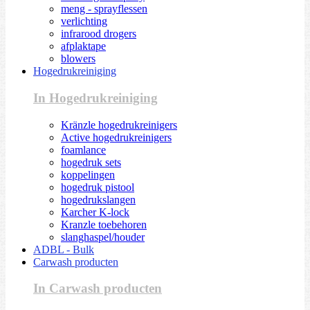
meng - sprayflessen
verlichting
infrarood drogers
afplaktape
blowers
Hogedrukreiniging
In Hogedrukreiniging
Kränzle hogedrukreinigers
Active hogedrukreinigers
foamlance
hogedruk sets
koppelingen
hogedruk pistool
hogedrukslangen
Karcher K-lock
Kranzle toebehoren
slanghaspel/houder
ADBL - Bulk
Carwash producten
In Carwash producten