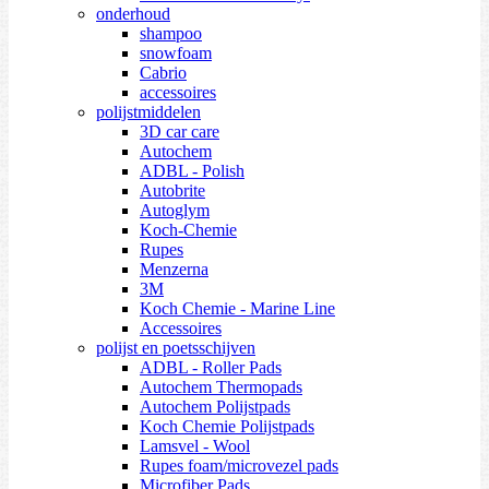
onderhoud
shampoo
snowfoam
Cabrio
accessoires
polijstmiddelen
3D car care
Autochem
ADBL - Polish
Autobrite
Autoglym
Koch-Chemie
Rupes
Menzerna
3M
Koch Chemie - Marine Line
Accessoires
polijst en poetsschijven
ADBL - Roller Pads
Autochem Thermopads
Autochem Polijstpads
Koch Chemie Polijstpads
Lamsvel - Wool
Rupes foam/microvezel pads
Microfiber Pads