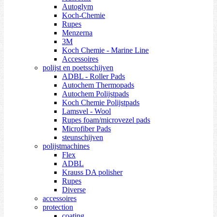
Autoglym
Koch-Chemie
Rupes
Menzerna
3M
Koch Chemie - Marine Line
Accessoires
polijst en poetsschijven
ADBL - Roller Pads
Autochem Thermopads
Autochem Polijstpads
Koch Chemie Polijstpads
Lamsvel - Wool
Rupes foam/microvezel pads
Microfiber Pads
steunschijven
polijstmachines
Flex
ADBL
Krauss DA polisher
Rupes
Diverse
accessoires
protection
coating