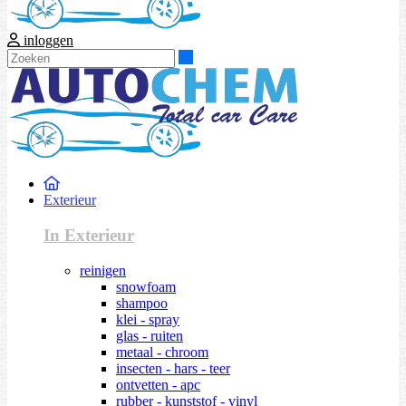
inloggen
Zoeken
Exterieur
In Exterieur
reinigen
snowfoam
shampoo
klei - spray
glas - ruiten
metaal - chroom
insecten - hars - teer
ontvetten - apc
rubber - kunststof - vinyl