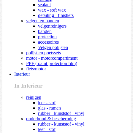
sealant
wax - soft wax
detailing - finishers
velgen en banden
velgenreinigers
banden
protection
accessoires
Velgen polijsten
polijst en poetssets
motor - motorcompartiment
PPF ( paint protection film)
fiets/motor
Interieur
In Interieur
reinigen
leer - stof
glas - ramen
rubber - kunststof - vinyl
onderhoud & bescherming
rubber - kunststof - vinyl
leer - stof