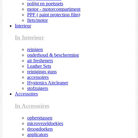
polijst en poetssets
motor - motorcompartiment
PPF ( paint protection film)
fiets/motor
Interieur
In Interieur
reinigen
onderhoud & bescherming
air fresheners
Leather Sets
reinigings guns
accessoires
Hygienics Aircleaner
stofzuigers
Accessoires
In Accessoires
opbergtassen
microvezeldoekjes
droogdoeken
applicators