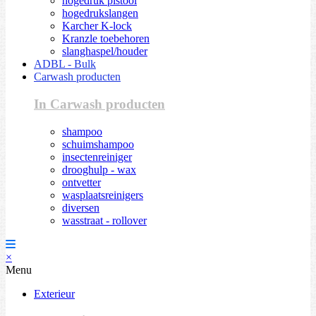
hogedruk pistool
hogedrukslangen
Karcher K-lock
Kranzle toebehoren
slanghaspel/houder
ADBL - Bulk
Carwash producten
In Carwash producten
shampoo
schuimshampoo
insectenreiniger
drooghulp - wax
ontvetter
wasplaatsreinigers
diversen
wasstraat - rollover
×
Menu
Exterieur