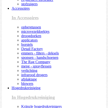
stofzuigers
Accessoires
In Accessoires
opbergtassen
microvezeldoekjes
droogdoeken
applicators
borstels
Detail Factory
emmers - filters - deksels
sponsen - handschoenen
The Rag Company
meng - sprayflessen
verlichting
infrarood drogers
afplaktape
blowers
Hogedrukreiniging
In Hogedrukreiniging
Kränzle hogedrukreinigers