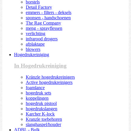
borstels
Detail Factory
emmers - filters - deksels
sponsen - handschoenen
The Rag Company
meng - sprayflessen
verlichting
infrarood drogers
afplaktape
blowers
Hogedrukreiniging
In Hogedrukreiniging
Kränzle hogedrukreinigers
Active hogedrukreinigers
foamlance
hogedruk sets
koppelingen
hogedruk pistool
hogedrukslangen
Karcher K-lock
Kranzle toebehoren
slanghaspel/houder
ADBL - Bulk