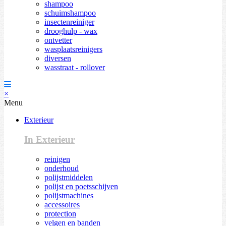
shampoo
schuimshampoo
insectenreiniger
drooghulp - wax
ontvetter
wasplaatsreinigers
diversen
wasstraat - rollover
×
Menu
Exterieur
In Exterieur
reinigen
onderhoud
polijstmiddelen
polijst en poetsschijven
polijstmachines
accessoires
protection
velgen en banden