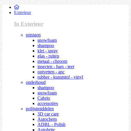
Exterieur
In Exterieur
reinigen
snowfoam
shampoo
klei - spray
glas - ruiten
metaal - chroom
insecten - hars - teer
ontvetten - apc
rubber - kunststof - vinyl
onderhoud
shampoo
snowfoam
Cabrio
accessoires
polijstmiddelen
3D car care
Autochem
ADBL - Polish
Autobrite