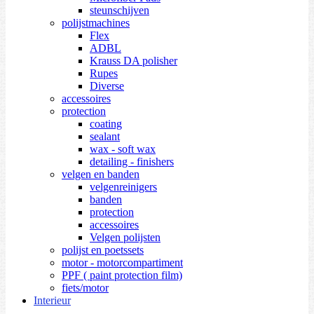
steunschijven
polijstmachines
Flex
ADBL
Krauss DA polisher
Rupes
Diverse
accessoires
protection
coating
sealant
wax - soft wax
detailing - finishers
velgen en banden
velgenreinigers
banden
protection
accessoires
Velgen polijsten
polijst en poetssets
motor - motorcompartiment
PPF ( paint protection film)
fiets/motor
Interieur