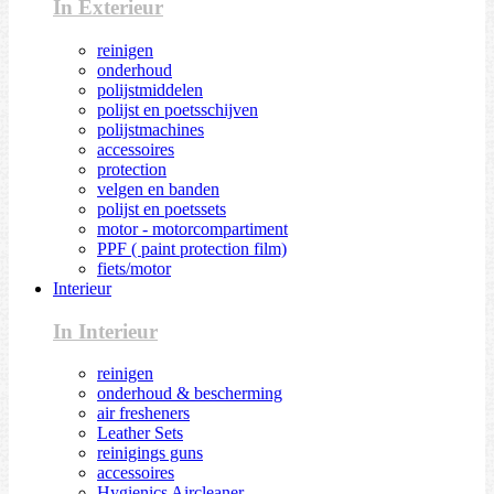
In Exterieur
reinigen
onderhoud
polijstmiddelen
polijst en poetsschijven
polijstmachines
accessoires
protection
velgen en banden
polijst en poetssets
motor - motorcompartiment
PPF ( paint protection film)
fiets/motor
Interieur
In Interieur
reinigen
onderhoud & bescherming
air fresheners
Leather Sets
reinigings guns
accessoires
Hygienics Aircleaner