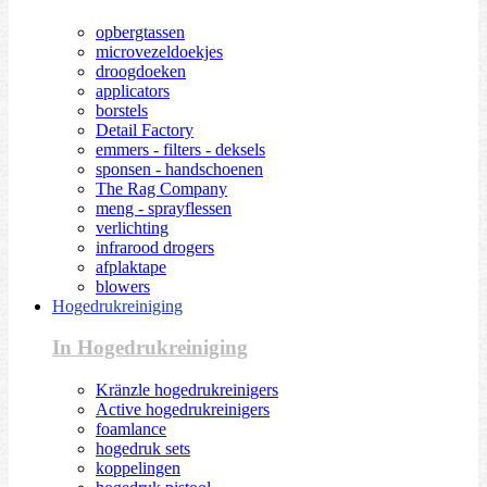
opbergtassen
microvezeldoekjes
droogdoeken
applicators
borstels
Detail Factory
emmers - filters - deksels
sponsen - handschoenen
The Rag Company
meng - sprayflessen
verlichting
infrarood drogers
afplaktape
blowers
Hogedrukreiniging
In Hogedrukreiniging
Kränzle hogedrukreinigers
Active hogedrukreinigers
foamlance
hogedruk sets
koppelingen