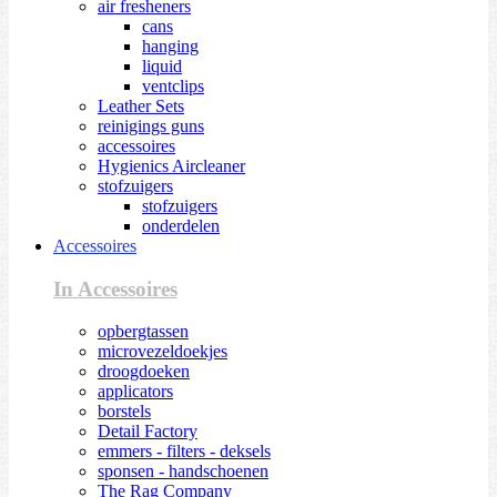
air fresheners
cans
hanging
liquid
ventclips
Leather Sets
reinigings guns
accessoires
Hygienics Aircleaner
stofzuigers
stofzuigers
onderdelen
Accessoires
In Accessoires
opbergtassen
microvezeldoekjes
droogdoeken
applicators
borstels
Detail Factory
emmers - filters - deksels
sponsen - handschoenen
The Rag Company