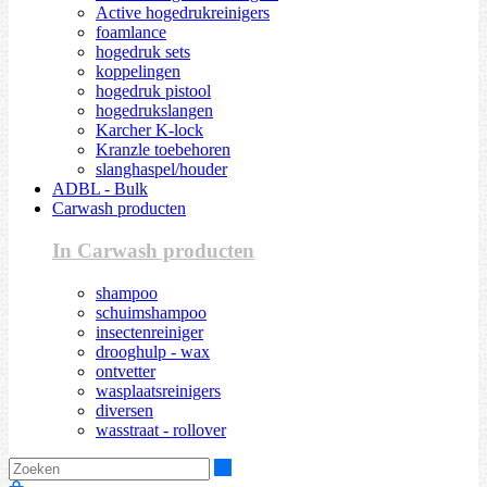
Active hogedrukreinigers
foamlance
hogedruk sets
koppelingen
hogedruk pistool
hogedrukslangen
Karcher K-lock
Kranzle toebehoren
slanghaspel/houder
ADBL - Bulk
Carwash producten
In Carwash producten
shampoo
schuimshampoo
insectenreiniger
drooghulp - wax
ontvetter
wasplaatsreinigers
diversen
wasstraat - rollover
Zoeken