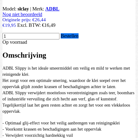
Model:
slclay
|
Merk:
ADBL
Nog niet beoordeeld
Originele prijs:
€26,44
Excl. BTW:
€16,49
€19,95
Bestellen
Op voorraad
Omschrijving
ADBL Slippy is het ideale smeermiddel om veilig en mild te werken met
reinigende klei.
Het zorgt voor een optimale smering, waardoor de klei soepel over het
oppervlak glijdt zonder krassen of beschadigingen achter te laten.
ADBL Slippy verwijdert moeiteloos verontreinigingen zoals teer, boomhars
of industriële vervuiling die zich hecht aan verf, glas of kunststof.
Tegelijkertijd laat het geen resten achter en zorgt het voor een vlekkeloos
oppervlak.
- Optimaal glij-effect voor het veilig aanbrengen van reinigingsklei
- Voorkomt krassen en beschadigingen aan het oppervlak
- Verwijdert voorzichtig hardnekkig vuil