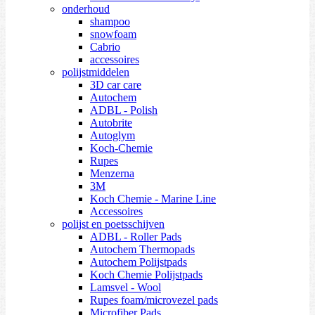
onderhoud
shampoo
snowfoam
Cabrio
accessoires
polijstmiddelen
3D car care
Autochem
ADBL - Polish
Autobrite
Autoglym
Koch-Chemie
Rupes
Menzerna
3M
Koch Chemie - Marine Line
Accessoires
polijst en poetsschijven
ADBL - Roller Pads
Autochem Thermopads
Autochem Polijstpads
Koch Chemie Polijstpads
Lamsvel - Wool
Rupes foam/microvezel pads
Microfiber Pads