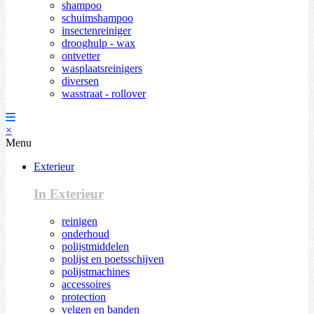
shampoo
schuimshampoo
insectenreiniger
drooghulp - wax
ontvetter
wasplaatsreinigers
diversen
wasstraat - rollover
×
Menu
Exterieur
In Exterieur
reinigen
onderhoud
polijstmiddelen
polijst en poetsschijven
polijstmachines
accessoires
protection
velgen en banden