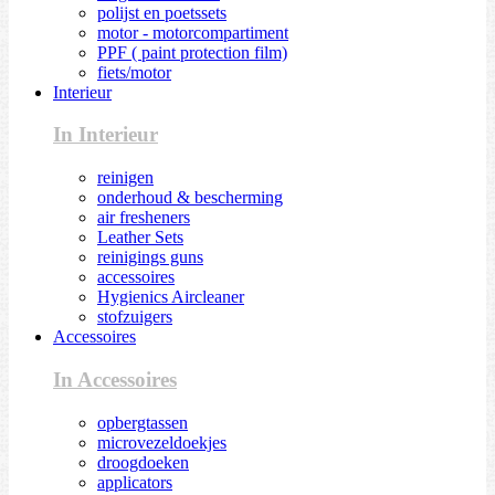
polijst en poetssets
motor - motorcompartiment
PPF ( paint protection film)
fiets/motor
Interieur
In Interieur
reinigen
onderhoud & bescherming
air fresheners
Leather Sets
reinigings guns
accessoires
Hygienics Aircleaner
stofzuigers
Accessoires
In Accessoires
opbergtassen
microvezeldoekjes
droogdoeken
applicators