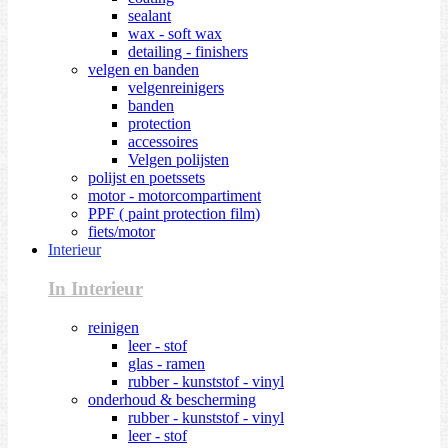
sealant
wax - soft wax
detailing - finishers
velgen en banden
velgenreinigers
banden
protection
accessoires
Velgen polijsten
polijst en poetssets
motor - motorcompartiment
PPF ( paint protection film)
fiets/motor
Interieur
In Interieur
reinigen
leer - stof
glas - ramen
rubber - kunststof - vinyl
onderhoud & bescherming
rubber - kunststof - vinyl
leer - stof