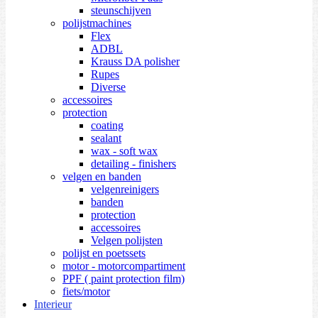
steunschijven
polijstmachines
Flex
ADBL
Krauss DA polisher
Rupes
Diverse
accessoires
protection
coating
sealant
wax - soft wax
detailing - finishers
velgen en banden
velgenreinigers
banden
protection
accessoires
Velgen polijsten
polijst en poetssets
motor - motorcompartiment
PPF ( paint protection film)
fiets/motor
Interieur