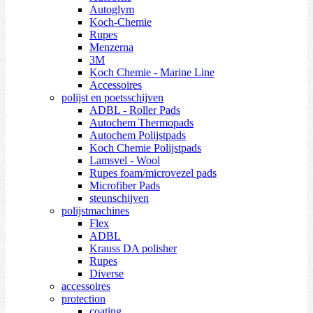
Autoglym
Koch-Chemie
Rupes
Menzerna
3M
Koch Chemie - Marine Line
Accessoires
polijst en poetsschijven
ADBL - Roller Pads
Autochem Thermopads
Autochem Polijstpads
Koch Chemie Polijstpads
Lamsvel - Wool
Rupes foam/microvezel pads
Microfiber Pads
steunschijven
polijstmachines
Flex
ADBL
Krauss DA polisher
Rupes
Diverse
accessoires
protection
coating