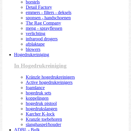
borstels
Detail Factory
emmers - filters - deksels
sponsen - handschoenen
The Rag Company
meng - sprayflessen
verlichting
infrarood drogers
afplaktape
blowers
Hogedrukreiniging
In Hogedrukreiniging
Kränzle hogedrukreinigers
Active hogedrukreinigers
foamlance
hogedruk sets
koppelingen
hogedruk pistool
hogedrukslangen
Karcher K-lock
Kranzle toebehoren
slanghaspel/houder
ADBL - Bulk