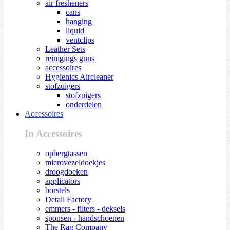
air fresheners
cans
hanging
liquid
ventclips
Leather Sets
reinigings guns
accessoires
Hygienics Aircleaner
stofzuigers
stofzuigers
onderdelen
Accessoires
In Accessoires
opbergtassen
microvezeldoekjes
droogdoeken
applicators
borstels
Detail Factory
emmers - filters - deksels
sponsen - handschoenen
The Rag Company