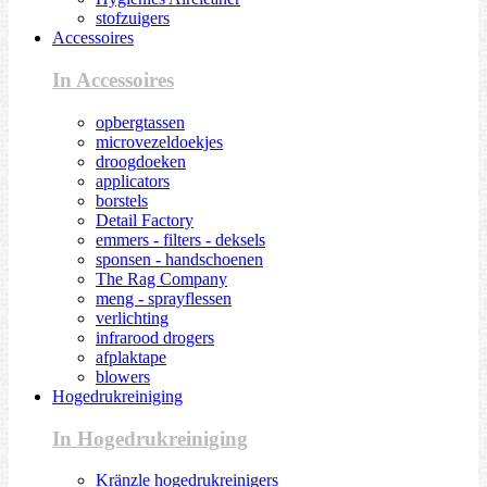
stofzuigers
Accessoires
In Accessoires
opbergtassen
microvezeldoekjes
droogdoeken
applicators
borstels
Detail Factory
emmers - filters - deksels
sponsen - handschoenen
The Rag Company
meng - sprayflessen
verlichting
infrarood drogers
afplaktape
blowers
Hogedrukreiniging
In Hogedrukreiniging
Kränzle hogedrukreinigers