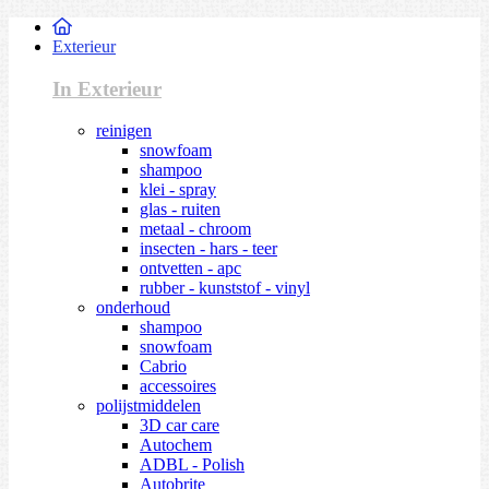
Exterieur
In Exterieur
reinigen
snowfoam
shampoo
klei - spray
glas - ruiten
metaal - chroom
insecten - hars - teer
ontvetten - apc
rubber - kunststof - vinyl
onderhoud
shampoo
snowfoam
Cabrio
accessoires
polijstmiddelen
3D car care
Autochem
ADBL - Polish
Autobrite