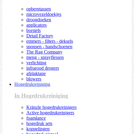
opbergtassen
microvezeldoekjes
droogdoeken
applicators
borstels
Detail Factory
emmers - filters - deksels
sponsen - handschoenen
The Rag Company
meng - sprayflessen
verlichting
infrarood drogers
afplaktape
blowers
Hogedrukreiniging
In Hogedrukreiniging
Kränzle hogedrukreinigers
Active hogedrukreinigers
foamlance
hogedruk sets
koppelingen