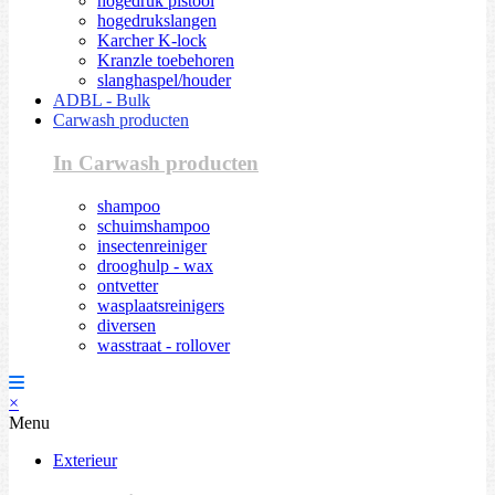
hogedruk pistool
hogedrukslangen
Karcher K-lock
Kranzle toebehoren
slanghaspel/houder
ADBL - Bulk
Carwash producten
In Carwash producten
shampoo
schuimshampoo
insectenreiniger
drooghulp - wax
ontvetter
wasplaatsreinigers
diversen
wasstraat - rollover
×
Menu
Exterieur