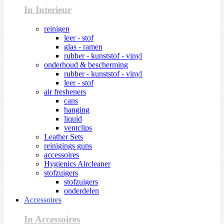
In Interieur
reinigen
leer - stof
glas - ramen
rubber - kunststof - vinyl
onderhoud & bescherming
rubber - kunststof - vinyl
leer - stof
air fresheners
cans
hanging
liquid
ventclips
Leather Sets
reinigings guns
accessoires
Hygienics Aircleaner
stofzuigers
stofzuigers
onderdelen
Accessoires
In Accessoires