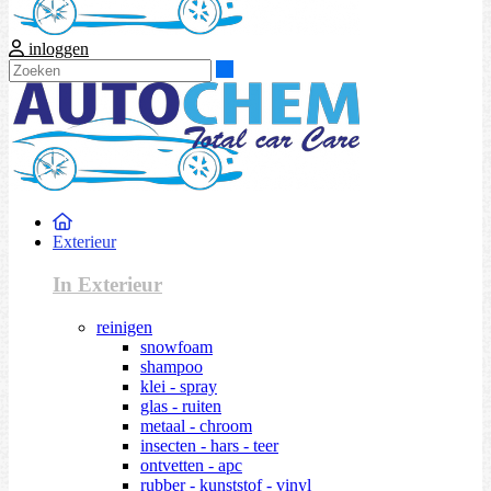
inloggen
Zoeken
Exterieur
In Exterieur
reinigen
snowfoam
shampoo
klei - spray
glas - ruiten
metaal - chroom
insecten - hars - teer
ontvetten - apc
rubber - kunststof - vinyl