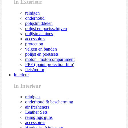
In Exterieur
reinigen
onderhoud
polijstmiddelen
polijst en poetsschijven
polijstmachines
accessoires
protection
velgen en banden
polijst en poetssets
motor - motorcompartiment
PPF ( paint protection film)
fiets/motor
Interieur
In Interieur
reinigen
onderhoud & bescherming
air fresheners
Leather Sets
reinigings guns
accessoires
Hygienics Aircleaner