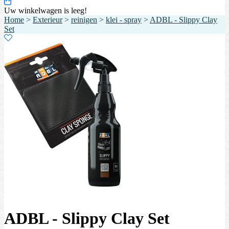
Uw winkelwagen is leeg!
Home
>
Exterieur
>
reinigen
>
klei - spray
>
ADBL - Slippy Clay
Set
ADBL - Slippy Clay Set