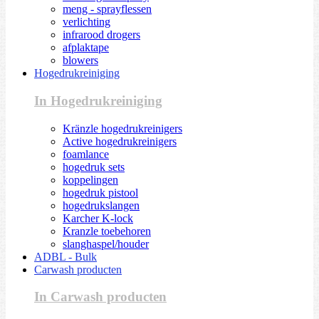
meng - sprayflessen
verlichting
infrarood drogers
afplaktape
blowers
Hogedrukreiniging
In Hogedrukreiniging
Kränzle hogedrukreinigers
Active hogedrukreinigers
foamlance
hogedruk sets
koppelingen
hogedruk pistool
hogedrukslangen
Karcher K-lock
Kranzle toebehoren
slanghaspel/houder
ADBL - Bulk
Carwash producten
In Carwash producten