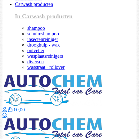
Carwash producten
In Carwash producten
shampoo
schuimshampoo
insectenreiniger
drooghulp - wax
ontvetter
wasplaatsreinigers
diversen
wasstraat - rollover
€0,00
Zoeken