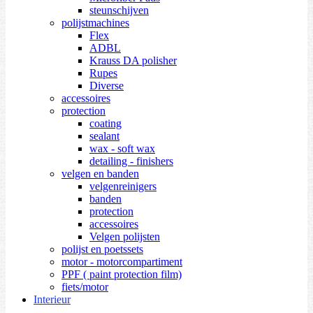
steunschijven
polijstmachines
Flex
ADBL
Krauss DA polisher
Rupes
Diverse
accessoires
protection
coating
sealant
wax - soft wax
detailing - finishers
velgen en banden
velgenreinigers
banden
protection
accessoires
Velgen polijsten
polijst en poetssets
motor - motorcompartiment
PPF ( paint protection film)
fiets/motor
Interieur