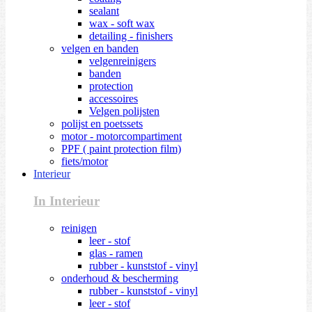
sealant
wax - soft wax
detailing - finishers
velgen en banden
velgenreinigers
banden
protection
accessoires
Velgen polijsten
polijst en poetssets
motor - motorcompartiment
PPF ( paint protection film)
fiets/motor
Interieur
In Interieur
reinigen
leer - stof
glas - ramen
rubber - kunststof - vinyl
onderhoud & bescherming
rubber - kunststof - vinyl
leer - stof