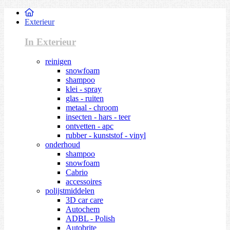
Exterieur
In Exterieur
reinigen
snowfoam
shampoo
klei - spray
glas - ruiten
metaal - chroom
insecten - hars - teer
ontvetten - apc
rubber - kunststof - vinyl
onderhoud
shampoo
snowfoam
Cabrio
accessoires
polijstmiddelen
3D car care
Autochem
ADBL - Polish
Autobrite