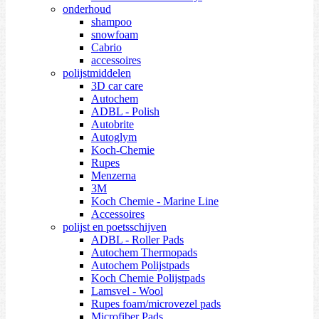
onderhoud
shampoo
snowfoam
Cabrio
accessoires
polijstmiddelen
3D car care
Autochem
ADBL - Polish
Autobrite
Autoglym
Koch-Chemie
Rupes
Menzerna
3M
Koch Chemie - Marine Line
Accessoires
polijst en poetsschijven
ADBL - Roller Pads
Autochem Thermopads
Autochem Polijstpads
Koch Chemie Polijstpads
Lamsvel - Wool
Rupes foam/microvezel pads
Microfiber Pads