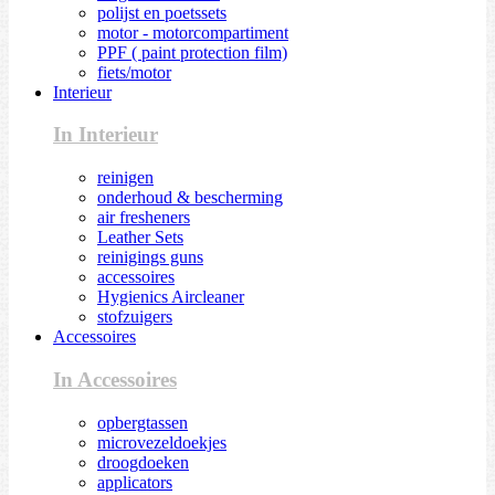
polijst en poetssets
motor - motorcompartiment
PPF ( paint protection film)
fiets/motor
Interieur
In Interieur
reinigen
onderhoud & bescherming
air fresheners
Leather Sets
reinigings guns
accessoires
Hygienics Aircleaner
stofzuigers
Accessoires
In Accessoires
opbergtassen
microvezeldoekjes
droogdoeken
applicators