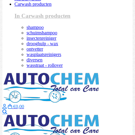
Carwash producten
In Carwash producten
shampoo
schuimshampoo
insectenreiniger
drooghulp - wax
ontvetter
wasplaatsreinigers
diversen
wasstraat - rollover
€0,00
Zoeken