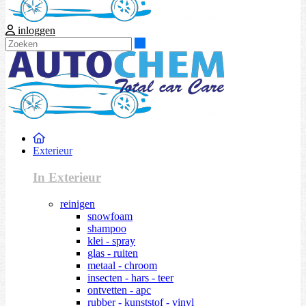
inloggen
Zoeken
Exterieur
In Exterieur
reinigen
snowfoam
shampoo
klei - spray
glas - ruiten
metaal - chroom
insecten - hars - teer
ontvetten - apc
rubber - kunststof - vinyl