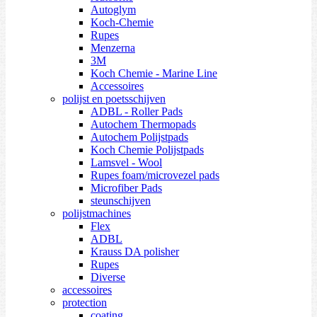
Autoglym
Koch-Chemie
Rupes
Menzerna
3M
Koch Chemie - Marine Line
Accessoires
polijst en poetsschijven
ADBL - Roller Pads
Autochem Thermopads
Autochem Polijstpads
Koch Chemie Polijstpads
Lamsvel - Wool
Rupes foam/microvezel pads
Microfiber Pads
steunschijven
polijstmachines
Flex
ADBL
Krauss DA polisher
Rupes
Diverse
accessoires
protection
coating