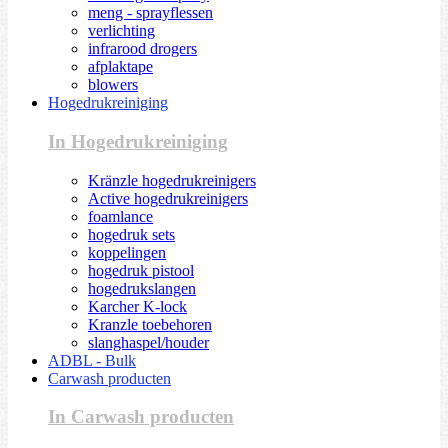
meng - sprayflessen
verlichting
infrarood drogers
afplaktape
blowers
Hogedrukreiniging
In Hogedrukreiniging
Kränzle hogedrukreinigers
Active hogedrukreinigers
foamlance
hogedruk sets
koppelingen
hogedruk pistool
hogedrukslangen
Karcher K-lock
Kranzle toebehoren
slanghaspel/houder
ADBL - Bulk
Carwash producten
In Carwash producten