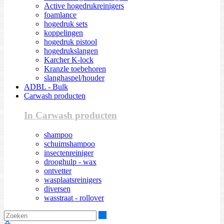
Active hogedrukreinigers
foamlance
hogedruk sets
koppelingen
hogedruk pistool
hogedrukslangen
Karcher K-lock
Kranzle toebehoren
slanghaspel/houder
ADBL - Bulk
Carwash producten
In Carwash producten
shampoo
schuimshampoo
insectenreiniger
drooghulp - wax
ontvetter
wasplaatsreinigers
diversen
wasstraat - rollover
Zoeken