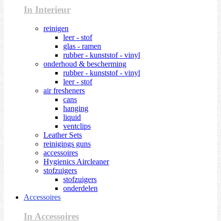
In Interieur
reinigen
leer - stof
glas - ramen
rubber - kunststof - vinyl
onderhoud & bescherming
rubber - kunststof - vinyl
leer - stof
air fresheners
cans
hanging
liquid
ventclips
Leather Sets
reinigings guns
accessoires
Hygienics Aircleaner
stofzuigers
stofzuigers
onderdelen
Accessoires
In Accessoires