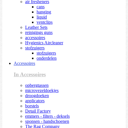
air fresheners
cans
hanging
liquid
ventclips
Leather Sets
reinigings guns
accessoires
Hygienics Aircleaner
stofzuigers
stofzuigers
onderdelen
Accessoires
In Accessoires
opbergtassen
microvezeldoekjes
droogdoeken
applicators
borstels
Detail Factory
emmers - filters - deksels
sponsen - handschoenen
The Rag Company