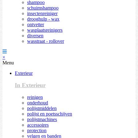
shampoo
schuimshampoo
insectenreiniger
drooghulp - wax
ontvetter
wasplaatsreinigers
diversen
wasstraat - rollover
×
Menu
Exterieur
In Exterieur
reinigen
onderhoud
polijstmiddelen
polijst en poetsschijven
polijstmachines
accessoires
protection
velgen en banden