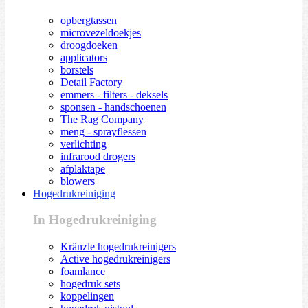
opbergtassen
microvezeldoekjes
droogdoeken
applicators
borstels
Detail Factory
emmers - filters - deksels
sponsen - handschoenen
The Rag Company
meng - sprayflessen
verlichting
infrarood drogers
afplaktape
blowers
Hogedrukreiniging
In Hogedrukreiniging
Kränzle hogedrukreinigers
Active hogedrukreinigers
foamlance
hogedruk sets
koppelingen