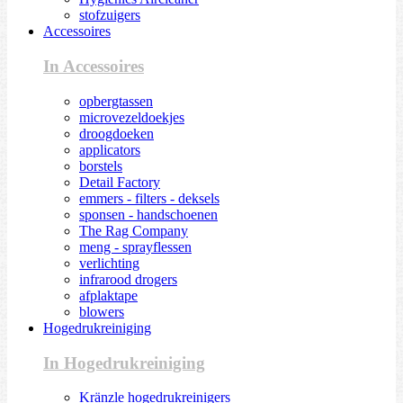
stofzuigers
Accessoires
In Accessoires
opbergtassen
microvezeldoekjes
droogdoeken
applicators
borstels
Detail Factory
emmers - filters - deksels
sponsen - handschoenen
The Rag Company
meng - sprayflessen
verlichting
infrarood drogers
afplaktape
blowers
Hogedrukreiniging
In Hogedrukreiniging
Kränzle hogedrukreinigers