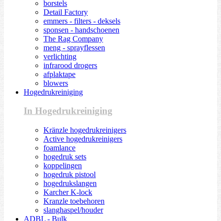
borstels
Detail Factory
emmers - filters - deksels
sponsen - handschoenen
The Rag Company
meng - sprayflessen
verlichting
infrarood drogers
afplaktape
blowers
Hogedrukreiniging
In Hogedrukreiniging
Kränzle hogedrukreinigers
Active hogedrukreinigers
foamlance
hogedruk sets
koppelingen
hogedruk pistool
hogedrukslangen
Karcher K-lock
Kranzle toebehoren
slanghaspel/houder
ADBL - Bulk