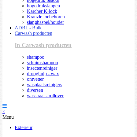
hogedruk pistool
hogedrukslangen
Karcher K-lock
Kranzle toebehoren
slanghaspel/houder
ADBL - Bulk
Carwash producten
In Carwash producten
shampoo
schuimshampoo
insectenreiniger
drooghulp - wax
ontvetter
wasplaatsreinigers
diversen
wasstraat - rollover
×
Menu
Exterieur