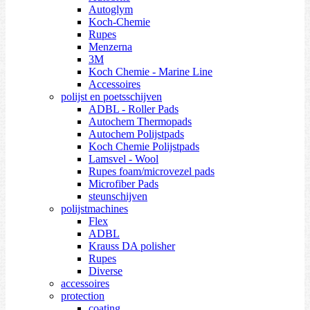
Autoglym
Koch-Chemie
Rupes
Menzerna
3M
Koch Chemie - Marine Line
Accessoires
polijst en poetsschijven
ADBL - Roller Pads
Autochem Thermopads
Autochem Polijstpads
Koch Chemie Polijstpads
Lamsvel - Wool
Rupes foam/microvezel pads
Microfiber Pads
steunschijven
polijstmachines
Flex
ADBL
Krauss DA polisher
Rupes
Diverse
accessoires
protection
coating