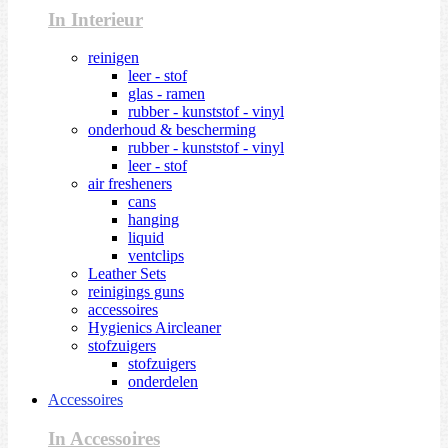
In Interieur
reinigen
leer - stof
glas - ramen
rubber - kunststof - vinyl
onderhoud & bescherming
rubber - kunststof - vinyl
leer - stof
air fresheners
cans
hanging
liquid
ventclips
Leather Sets
reinigings guns
accessoires
Hygienics Aircleaner
stofzuigers
stofzuigers
onderdelen
Accessoires
In Accessoires