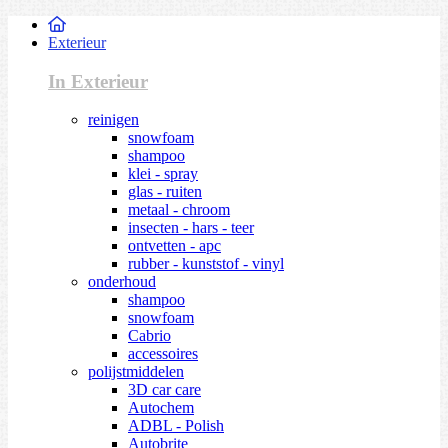
Exterieur
In Exterieur
reinigen
snowfoam
shampoo
klei - spray
glas - ruiten
metaal - chroom
insecten - hars - teer
ontvetten - apc
rubber - kunststof - vinyl
onderhoud
shampoo
snowfoam
Cabrio
accessoires
polijstmiddelen
3D car care
Autochem
ADBL - Polish
Autobrite