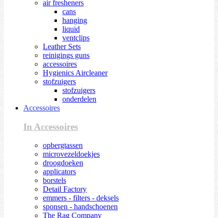
air fresheners
cans
hanging
liquid
ventclips
Leather Sets
reinigings guns
accessoires
Hygienics Aircleaner
stofzuigers
stofzuigers
onderdelen
Accessoires
In Accessoires
opbergtassen
microvezeldoekjes
droogdoeken
applicators
borstels
Detail Factory
emmers - filters - deksels
sponsen - handschoenen
The Rag Company