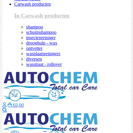
Carwash producten
In Carwash producten
shampoo
schuimshampoo
insectenreiniger
drooghulp - wax
ontvetter
wasplaatsreinigers
diversen
wasstraat - rollover
€0,00
Zoeken