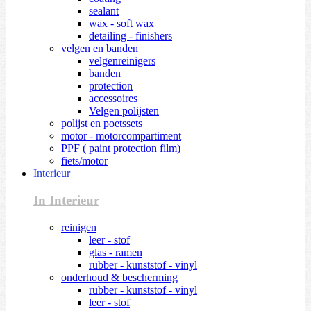
sealant
wax - soft wax
detailing - finishers
velgen en banden
velgenreinigers
banden
protection
accessoires
Velgen polijsten
polijst en poetssets
motor - motorcompartiment
PPF ( paint protection film)
fiets/motor
Interieur
In Interieur
reinigen
leer - stof
glas - ramen
rubber - kunststof - vinyl
onderhoud & bescherming
rubber - kunststof - vinyl
leer - stof