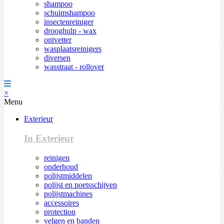
shampoo
schuimshampoo
insectenreiniger
drooghulp - wax
ontvetter
wasplaatsreinigers
diversen
wasstraat - rollover
×
Menu
Exterieur
In Exterieur
reinigen
onderhoud
polijstmiddelen
polijst en poetsschijven
polijstmachines
accessoires
protection
velgen en banden