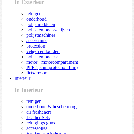
In Exterieur
reinigen
onderhoud
polijstmiddelen
polijst en poetsschijven
polijstmachines
accessoires
protection
velgen en banden
polijst en poetssets
motor - motorcompartiment
PPF ( paint protection film)
fiets/motor
Interieur
In Interieur
reinigen
onderhoud & bescherming
air fresheners
Leather Sets
reinigings guns
accessoires
Hygienics Aircleaner