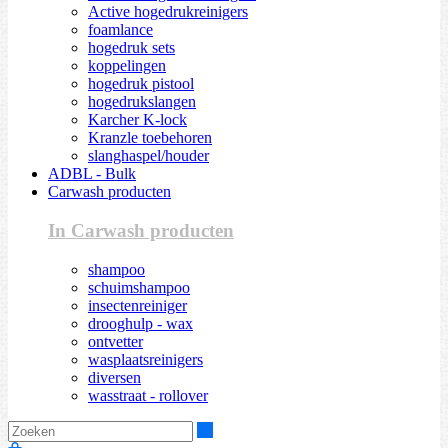
Active hogedrukreinigers
foamlance
hogedruk sets
koppelingen
hogedruk pistool
hogedrukslangen
Karcher K-lock
Kranzle toebehoren
slanghaspel/houder
ADBL - Bulk
Carwash producten
In Carwash producten
shampoo
schuimshampoo
insectenreiniger
drooghulp - wax
ontvetter
wasplaatsreinigers
diversen
wasstraat - rollover
Zoeken