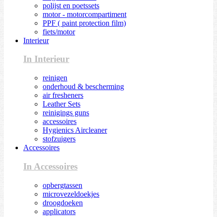
polijst en poetssets
motor - motorcompartiment
PPF ( paint protection film)
fiets/motor
Interieur
In Interieur
reinigen
onderhoud & bescherming
air fresheners
Leather Sets
reinigings guns
accessoires
Hygienics Aircleaner
stofzuigers
Accessoires
In Accessoires
opbergtassen
microvezeldoekjes
droogdoeken
applicators