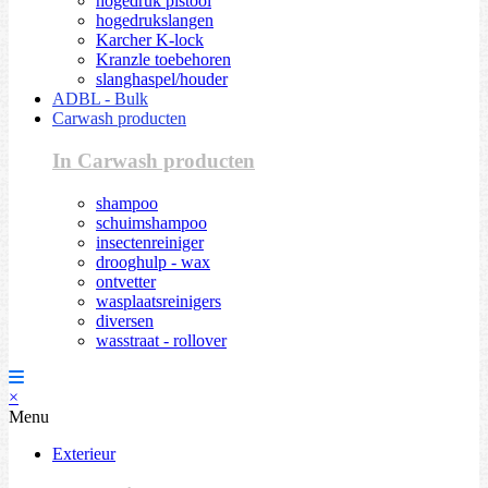
hogedruk pistool
hogedrukslangen
Karcher K-lock
Kranzle toebehoren
slanghaspel/houder
ADBL - Bulk
Carwash producten
In Carwash producten
shampoo
schuimshampoo
insectenreiniger
drooghulp - wax
ontvetter
wasplaatsreinigers
diversen
wasstraat - rollover
×
Menu
Exterieur