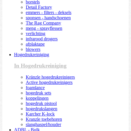
borstels
Detail Factory
emmers - filters - deksels
sponsen - handschoenen
The Rag Company
meng - sprayflessen
verlichting
infrarood drogers
afplaktape
blowers
Hogedrukreiniging
In Hogedrukreiniging
Kränzle hogedrukreinigers
Active hogedrukreinigers
foamlance
hogedruk sets
koppelingen
hogedruk pistool
hogedrukslangen
Karcher K-lock
Kranzle toebehoren
slanghaspel/houder
ADBL - Bulk