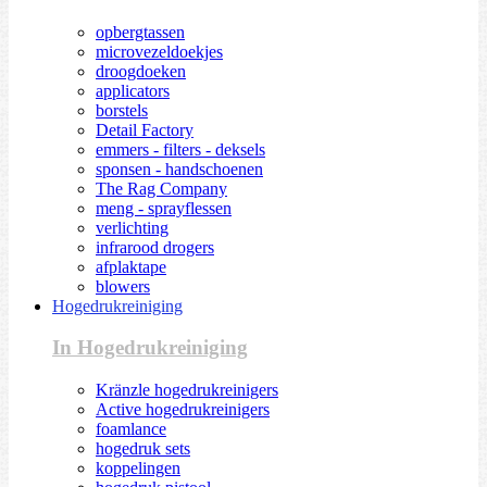
opbergtassen
microvezeldoekjes
droogdoeken
applicators
borstels
Detail Factory
emmers - filters - deksels
sponsen - handschoenen
The Rag Company
meng - sprayflessen
verlichting
infrarood drogers
afplaktape
blowers
Hogedrukreiniging
In Hogedrukreiniging
Kränzle hogedrukreinigers
Active hogedrukreinigers
foamlance
hogedruk sets
koppelingen