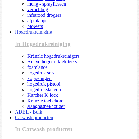
meng - sprayflessen
verlichting
infrarood drogers
afplaktape
blowers
Hogedrukreiniging
In Hogedrukreiniging
Kränzle hogedrukreinigers
Active hogedrukreinigers
foamlance
hogedruk sets
koppelingen
hogedruk pistool
hogedrukslangen
Karcher K-lock
Kranzle toebehoren
slanghaspel/houder
ADBL - Bulk
Carwash producten
In Carwash producten