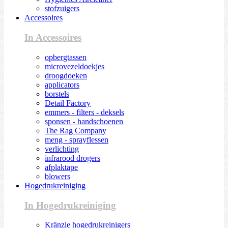
stofzuigers
Accessoires
In Accessoires
opbergtassen
microvezeldoekjes
droogdoeken
applicators
borstels
Detail Factory
emmers - filters - deksels
sponsen - handschoenen
The Rag Company
meng - sprayflessen
verlichting
infrarood drogers
afplaktape
blowers
Hogedrukreiniging
In Hogedrukreiniging
Kränzle hogedrukreinigers