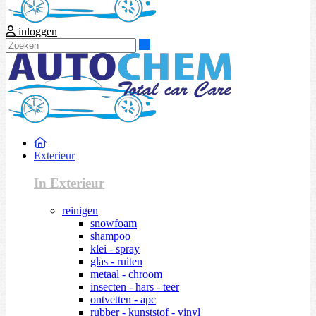
inloggen
Zoeken
Exterieur
In Exterieur
reinigen
snowfoam
shampoo
klei - spray
glas - ruiten
metaal - chroom
insecten - hars - teer
ontvetten - apc
rubber - kunststof - vinyl