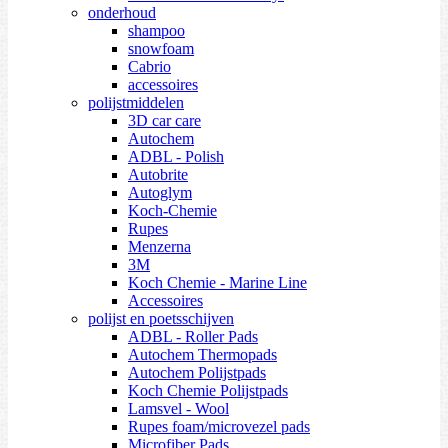
onderhoud
shampoo
snowfoam
Cabrio
accessoires
polijstmiddelen
3D car care
Autochem
ADBL - Polish
Autobrite
Autoglym
Koch-Chemie
Rupes
Menzerna
3M
Koch Chemie - Marine Line
Accessoires
polijst en poetsschijven
ADBL - Roller Pads
Autochem Thermopads
Autochem Polijstpads
Koch Chemie Polijstpads
Lamsvel - Wool
Rupes foam/microvezel pads
Microfiber Pads