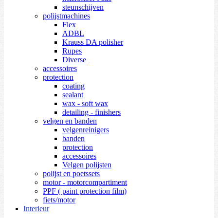
steunschijven
polijstmachines
Flex
ADBL
Krauss DA polisher
Rupes
Diverse
accessoires
protection
coating
sealant
wax - soft wax
detailing - finishers
velgen en banden
velgenreinigers
banden
protection
accessoires
Velgen polijsten
polijst en poetssets
motor - motorcompartiment
PPF ( paint protection film)
fiets/motor
Interieur